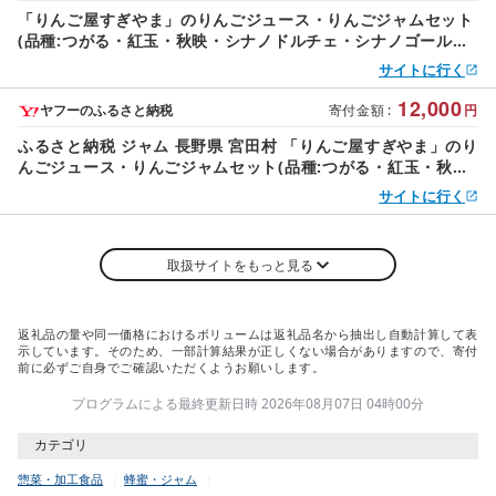
「りんご屋すぎやま」のりんごジュース・りんごジャムセット
(品種:つがる・紅玉・秋映・シナノドルチェ・シナノゴール
ド・シナノスイート・ふじ等)
サイトに行く
12,000
ヤフーのふるさと納税
寄付金額
:
円
ふるさと納税 ジャム 長野県 宮田村 「りんご屋すぎやま」のり
んごジュース・りんごジャムセット(品種:つがる・紅玉・秋
映・シナノドルチェ・シナノゴールド…
サイトに行く
取扱サイトをもっと見る
返礼品の量や同一価格におけるボリュームは返礼品名から抽出し自動計算して表
示しています。そのため、一部計算結果が正しくない場合がありますので、寄付
前に必ずご自身でご確認いただくようお願いします。
プログラムによる最終更新日時 2026年08月07日 04時00分
カテゴリ
惣菜・加工食品
蜂蜜・ジャム