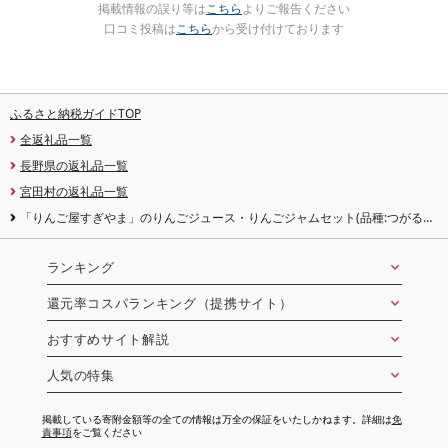
掲載情報の誤り等は
こちら
よりご報告ください
口コミ投稿は
こちら
から受け付けております
ふるさと納税ガイドTOP
全返礼品一覧
長野県の返礼品一覧
宮田村の返礼品一覧
「りんご屋すぎやま」のりんごジュース・りんごジャムセット(品種:つがる・
紅玉・秋映・シナノドルチェ・シナノゴールド・シナノスイート・ふじ等)
ランキング
還元率コスパランキング（提携サイト）
おすすめサイト解説
人気の特集
掲載している寄附金額等の全ての情報は万全の保証をいたしかねます。詳細は
免
責事項
をご覧ください