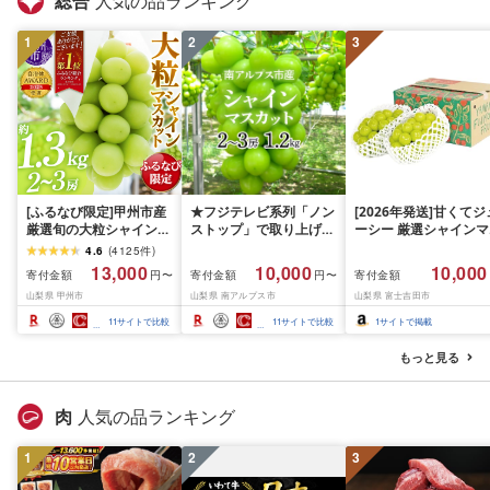
総合
人気の品ランキング
1
2
3
[ふるなび限定]甲州市産
★フジテレビ系列「ノン
[2026年発送]甘くてジ
厳選旬の大粒シャインマ
ストップ」で取り上げら
ーシー 厳選シャインマ
スカット 約1.3kg 2〜3
れました!★[2026年発送
スカット1.2kg (2026
4.6
(
4125
件
)
房[2026年発送]
先行予約]南アルプス市
月前半(1〜15日)から1
13,000
10,000
10,000
寄付金額
寄付金額
寄付金額
円〜
円〜
(MG)B12-472 FN-
産シャインマスカット
月下旬までの発送) フ
山梨県 甲州市
山梨県 南アルプス市
山梨県 富士吉田市
Limited-VO シャインマ
1.2kg以上(2〜3房)ふる
ーツ ぶどう 果物 山梨
スカット フルーツ
さと納税 おすすめ 山梨
産 2026 旬 大粒 高級 
11
サイトで比較
11
サイトで比較
1
サイトで掲載
県 南アルプス市 送料無
ドウ 葡萄 富士吉田市
料 AL
もっと見る
肉
人気の品ランキング
1
2
3