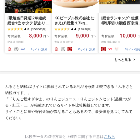
[最短当日発送]2年連続
KGピープル株式会社 む
[総合ランキング1位獲
総合1位 ホタテ 訳あり (
きえび 総量 1.7kg
得!]厚切り銀鱈 西京漬
ふるさと納税 ほたて ふ
(850g×2P) 特大 5Lサイ
訳あり 銀鱈 西京漬け 
4.8
(
35052
件
)
4.4
(
1098
件
)
るさと納税 訳あり 帆立
ズ バナメイエビ バラ凍
約 1,000g (約 100g × 
8,000
9,000
10,000
寄付金額
寄付金額
寄付金額
円〜
円〜
円
ふるさと わけあり ホタ
結 下処理不要 サイズ不
切) 西京味噌 西京みそ 
北海道 別海町
大阪府 泉佐野市
神奈川県 藤沢市
テ貝柱 貝 人気 不揃い 刺
揃い 訳あり
噌漬け みそ 味噌 鮮魚 
身 規格外 魚介 ランキン
介 銀だら 銀ダラ ギン
6
サイトで比較
15
サイトで比較
5
サイトで比
グ 海鮮 冷凍 発送時期が
ラ ぎんだら 鱈 タラ 魚
選べる 北海道 別海町 )
西京焼き 西京漬 西京
もっと見る
(クラウドファンディン
き 冷凍 厳選 鮮魚 漬け
グ対象)
漬魚 新鮮 小分け 人気
礼品 おかず おつまみ 
酒のあて 家計応援
10000円 魚喜 神奈川 
ふるさと納税22サイトに掲載されている返礼品を横断比較できる「ふるさと
南 藤沢
納税ガイド」。
「「りんご屋すぎやま」のりんごジュース・りんごジャムセット(品種:つが
る・紅玉・…」が掲載されているサイトを比較掲載しています。
サイトごとに量や寄付金額が異なることもあるので、最安値を見つけてみて
ください。
比較データの取得方法と正確性に関する注意は
こちら