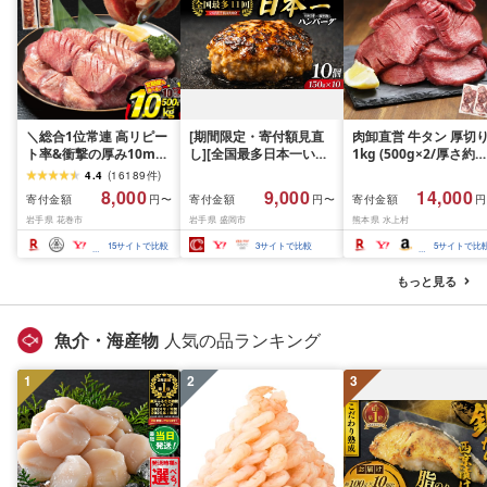
＼総合1位常連 高リピー
[期間限定・寄付額見直
肉卸直営 牛タン 厚切
ト率&衝撃の厚み10mm
し][全国最多日本一いわ
1kg (500g×2/厚さ約
厚切り牛タン 塩味/ ≪ス
て牛入り]ハンバーグ
10mm) 訳あり 訳有り
4.4
(
16189
件
)
ピード発送!!10営業日以
1.5kg(150g×10個) いわ
牛肉 焼肉 冷凍 スライ
8,000
9,000
14,000
寄付金額
寄付金額
寄付金額
円〜
円〜
円
内発送≫ 選べる内容量
て牛 × 岩中豚 ハンバー
業務用 バーベキュー
岩手県 花巻市
岩手県 盛岡市
熊本県 水上村
500g / 1kg 定期便 毎月
グ 合挽き 合い挽き 黒毛
BBQ おつまみ ギフト 
届く 牛肉 肉 BBQ ふるさ
和牛 人気 冷凍 個包装 小
祝い お中元 夏ギフト
15
サイトで比較
3
サイトで比較
5
サイトで比
と 人気 ランキング 岩手
分け 冷凍 牛肉 豚肉 和牛
県 花巻市
ビーフ ポーク はんばー
もっと見る
ぐ 挽肉 お肉 ミンチ 肉
お弁当 hannba-gu ラン
キング 1位 1万円以下 岩
魚介・海産物
人気の品ランキング
手県 盛岡市 東北 岩手 盛
岡 shikoku001k
1
2
3