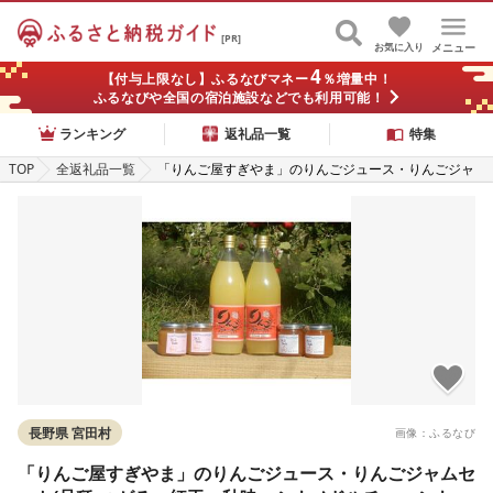
[PR]
お気に入り
メニュー
4
【付与上限なし】ふるなびマネー
％増量中！
ふるなびや全国の宿泊施設などでも利用可能！
ランキング
返礼品一覧
特集
TOP
全返礼品一覧
「りんご屋すぎやま」のりんごジュース・りんごジャ
ムセット(品種:つがる・紅玉・秋映・シナノドルチェ・
シナノゴールド・シナノスイート・ふじ等)
長野県 宮田村
画像：ふるなび
「りんご屋すぎやま」のりんごジュース・りんごジャムセ