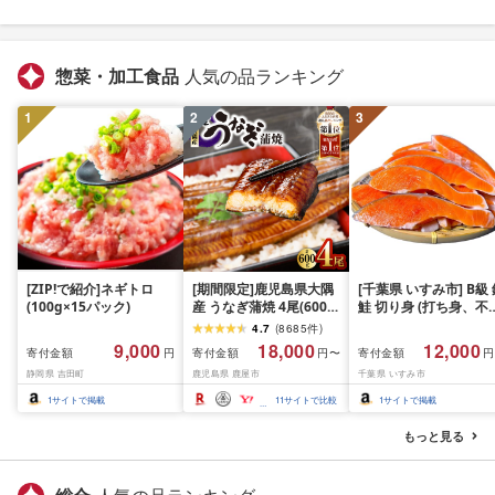
惣菜・加工食品
人気の品ランキング
1
2
3
[ZIP!で紹介]ネギトロ
[期間限定]鹿児島県大隅
[千葉県 いすみ市] B級
(100g×15パック)
産 うなぎ蒲焼 4尾(600g)
鮭 切り身 (打ち身、不
KN007-004-04-cp18 う
い、色飛び) 約2.4kg 
4.7
(
8685
件
)
なぎ 鰻 魚 惣菜 総菜
凍 魚 訳あり 海鮮 西川
9,000
18,000
12,000
寄付金額
寄付金額
寄付金額
円
円〜
円
おつまみ おかず
静岡県 吉田町
鹿児島県 鹿屋市
千葉県 いすみ市
1
サイトで掲載
11
サイトで比較
1
サイトで掲載
もっと見る