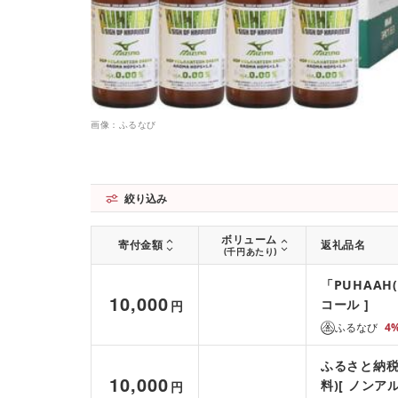
画像：ふるなび
絞り込み
ボリューム
寄付金額
返礼品名
(千円あたり)
「PUHAA
10,000
コール ]
円
ふるなび
4
ふるさと納税
10,000
料)[ ノンア
円