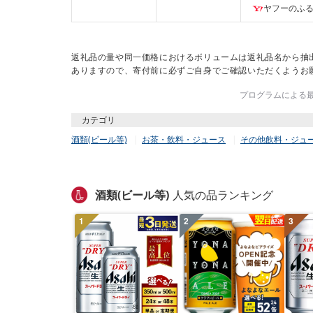
ヤフーのふ
返礼品の量や同一価格におけるボリュームは返礼品名から抽
ありますので、寄付前に必ずご自身でご確認いただくようお
プログラムによる最終
カテゴリ
酒類(ビール等)
お茶・飲料・ジュース
その他飲料・ジュ
酒類(ビール等)
人気の品ランキング
1
2
3