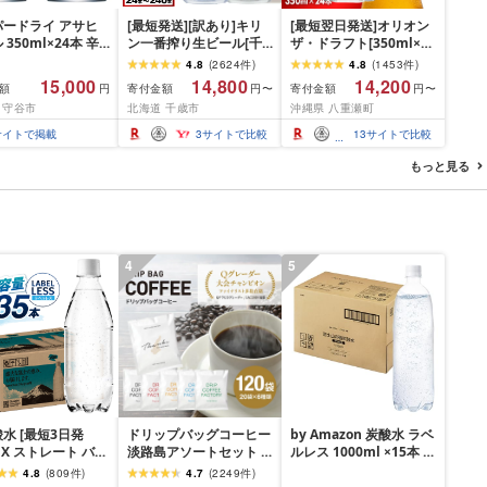
パードライ アサヒ
[最短発送][訳あり]キリ
[最短翌日発送]オリオン
 350ml×24本 辛
ン一番搾り生ビール[千
ザ・ドラフト[350ml×24
歳工場産]350ml・
缶]- オリオンビール 1ケ
4.8
(
2624
件
)
4.8
(
1453
件
)
500ml 1〜10ケース(1ケ
ース 350ml 24本 おすす
15,000
14,800
14,200
額
寄付金額
寄付金額
円
円〜
円〜
ース24本)北海道 ふるさ
め 沖縄県 八重瀬町[価格
 守谷市
北海道 千歳市
沖縄県 八重瀬町
と納税 ビール お酒 ケー
改定YI]
ス ギフト 酒 ビール ギフ
サイトで掲載
3
サイトで比較
13
サイトで比較
ト 美味しさに 訳あり 麒
麟 KIRIN
もっと見る
4
5
水 [最短3日発
ドリップバッグコーヒー
by Amazon 炭酸水 ラベ
OX ストレート バナ
淡路島アソートセット 6
ルレス 1000ml ×15本 富
 強炭酸水 35本
種 120袋 飲み比べ ドリ
士山の強炭酸水 バナジ
4.8
(
809
件
)
4.7
(
2249
件
)
ml ラベルレス[富士
ップバッグ コーヒー ド
ウム含有 ペットボトル