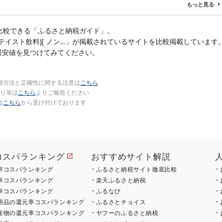
すめ 畜産農家応援 ミヤ
おかず 簡単調理 人気 送
もっと見る
チク 冷凍 宮崎県 日南市
料無料 長崎県 佐世保市
送料無料
豊味館
比較できる「ふるさと納税ガイド」。
ビアテイスト飲料)[ ノン…」が掲載されているサイトを比較掲載しています
最安値を見つけてみてください。
得方法と正確性に関する注意は
こちら
り等は
こちら
よりご報告ください
は
こちら
から受け付けております
コスパランキング
おすすめサイト解説
率コスパランキング
ふるさと納税サイト徹底比較
率コスパランキング
楽天ふるさと納税
率コスパランキング
ふるなび
用品の還元率コスパランキング
ふるさとチョイス
産物の還元率コスパランキング
ヤフーのふるさと納税