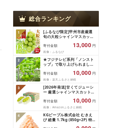
総合ランキング
[ふるなび限定]甲州市産厳選
1
旬の大粒シャインマスカット
約1.3kg 2〜3房[2026年発送]
13,000
寄付金額
円
(MG)B12-472 FN-Limited-
VO シャインマスカット フル
画像：ふるなび
ーツ
★フジテレビ系列「ノンスト
2
ップ」で取り上げられました!
★[2026年発送先行予約]南ア
10,000
寄付金額
円
ルプス市産シャインマスカッ
ト1.2kg以上(2〜3房)ふるさと
画像：楽天ふるさと納税
納税 おすすめ 山梨県 南アル
[2026年発送]甘くてジューシ
3
プス市 送料無料 AL
ー 厳選シャインマスカット
1.2kg (2026年9月前半(1〜15
10,000
寄付金額
円
日)から10月下旬までの発送)
フルーツ ぶどう 果物 山梨県
画像：Amazonふるさと納税
産 2026 旬 大粒 高級 ブドウ
KGピープル株式会社 むきえ
4
葡萄 富士吉田市
び 総量 1.7kg (850g×2P) 特大
5Lサイズ バナメイエビ バラ
9,000