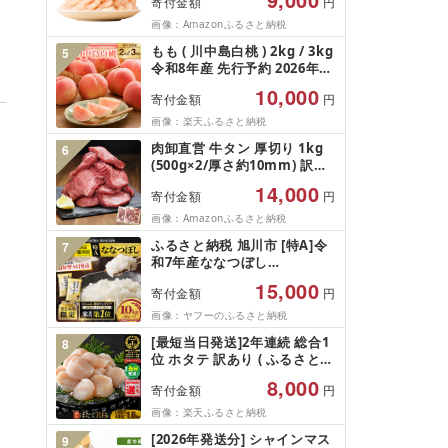
寄付金額
円
凍結 下処理不要 サイズ不揃い
訳あり
画像：Amazonふるさと納税
もも ( 川中島白桃 ) 2kg / 3kg
5
令和8年産 先行予約 2026年
山形県産 桃 白桃 果物 フルー
10,000
寄付金額
円
ツ 秀品 のし 贈答 ギフト おす
そ分け 期間限定 冷蔵便 送料
画像：楽天ふるさと納税
無料 産地直送 お取り寄せ [ 山
肉卸直営 牛タン 厚切り 1kg
6
形県 天童市 ]
(500g×2/厚さ約10mm) 訳あ
り 訳有り肉 牛肉 焼肉 冷凍 ス
14,000
寄付金額
円
ライス 業務用 バーベキュー
BBQ おつまみ ギフト お祝い
画像：Amazonふるさと納税
お中元 夏ギフト
ふるさと納税 旭川市 [特A]令
7
和7年産ななつぼし
10kg(5kg×2)北海道旭川産 米
15,000
寄付金額
円
お米[さとふる限定]_05957
画像：ヤフーのふるさと納税
[最短当日発送]2年連続 総合1
8
位 ホタテ 訳あり ( ふるさと納
税 ほたて ふるさと納税 訳あ
8,000
寄付金額
円
り 帆立 ふるさと わけあり ホ
タテ貝柱 貝 人気 不揃い 刺身
画像：楽天ふるさと納税
規格外 魚介 ランキング 海鮮
[2026年発送分] シャインマス
9
冷凍 発送時期が選べる 北海道