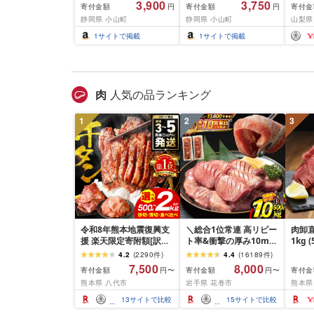
3,900
3,750
寄付金額
寄付金額
寄付金
円
円
ーター ペットボトル 静
吉田市
静岡県 小山町
静岡県 小山町
山梨県
岡県産 500ミリリットル
酸
(Smart Basic)
1
サイトで掲載
1
サイトで掲載
肉
人気の品ランキング
1
2
3
令和8年熊本地震復興支
＼総合1位常連 高リピー
肉卸直
援 楽天限定寄附額[訳あ
ト率&衝撃の厚み10mm
1kg 
り]牛タン 500g〜2kg 肉
厚切り牛タン 塩味/ ≪ス
10m
4.2
(
2290
件
)
4.4
(
16189
件
)
牛肉 訳あり 牛タン 冷凍
ピード発送!!10営業日以
牛肉 
7,500
8,000
寄付金額
寄付金額
寄付金
円〜
円〜
小分け 厚切り 薄切り 食
内発送≫ 選べる内容量
業務
熊本県 八代市
岩手県 花巻市
熊本県
べ比べ 500g 1kg 1.5kg
500g / 1kg 定期便 毎月
BBQ
2kg 牛 人気 ビーフ 牛た
届く 牛肉 肉 BBQ ふるさ
祝い 
13
サイトで比較
15
サイトで比較
ん ふるさと納税 ランキ
と 人気 ランキング 岩手