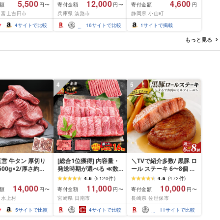
5,500
12,000
4,600
額
寄付金額
寄付金額
円〜
円〜
円
限定カートン] 炭
リップコーヒーファクト
静岡県産 1L ボトル 割り
 富士吉田市
兵庫県 淡路市
静岡県 小山町
リー
材
4
サイトで比較
16
サイトで比較
1
サイトで掲載
もっと見る
4
5
営 牛タン 厚切り
[総合1位獲得] 内容量・
＼TVで紹介多数/ 黒豚 ロ
(500g×2/厚さ約
発送時期が選べる ≪数
ール ステーキ 6〜8個 ≪
m) 訳あり 訳有り肉
量限定≫ 宮崎牛 赤身 ス
お箸でほぐせるやわらか
4.6
(
5120
件
)
4.6
(
472
件
)
焼肉 冷凍 スライス
ライス 焼肉 国産 肉 牛肉
さ≫ 職人厳選 無添加 小
14,000
11,000
10,000
額
寄付金額
寄付金額
円〜
円〜
円〜
用 バーベキュー
薄切り 黒毛和牛 A4 A5
分け オリジナル ポーク
 水上村
宮崎県 日南市
長崎県 佐世保市
 おつまみ ギフト お
人気 小分け 焼き肉 すき
ステーキ 子供も安心 豚
お中元 夏ギフト
焼き しゃぶしゃぶ 牛丼
豚肉 セット ジューシー
5
サイトで比較
4
サイトで比較
11
サイトで比較
BBQ ギフト 贈り物 おす
ギフト 贈り物 おすすめ