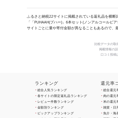
ング スピード発送 送料
県 花巻市
無料
ふるさと納税22サイトに掲載されている返礼品を横断
「「PUHAAH(プハー)」6本セット(ノンアルコール
サイトごとに量や寄付金額が異なることもあるので、
比較データの取
掲載情報の誤
口コミ投稿
ランキング
還元率
総合人気ランキング
総合還元
各サイトの限定返礼品ランキング
肉の還元
レビュー件数ランキング
米の還元
金額別ランキング
雑貨・日
ピックアップランキング
魚介・海