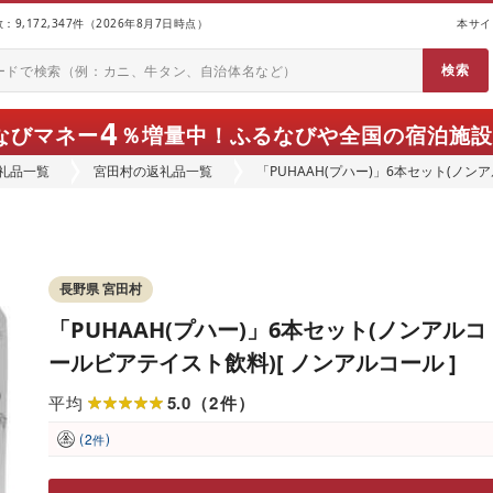
9,172,347件（2026年8月7日時点）
本サイ
4
なびマネー
％増量中！
ふるなびや全国の宿泊施設
礼品一覧
宮田村の返礼品一覧
「PUHAAH(プハー)」6本セット(ノン
長野県 宮田村
「PUHAAH(プハー)」6本セット(ノンアルコ
ールビアテイスト飲料)[ ノンアルコール ]
5.0
2
平均
（
件
）
(
)
2
件