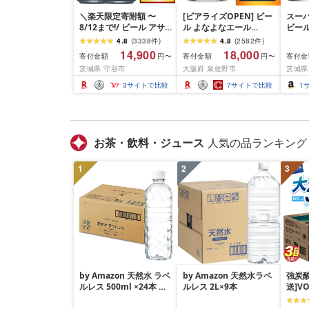
＼楽天限定寄附額 〜
[ビアライズOPEN] ビー
スー
8/12まで!/ ビール アサ
ル よなよなエール
ビール
ヒ スーパードライ (選べ
350ml 選べる 24缶 ~ 52
口[生]
4.8
(
3338
件
)
4.8
(
2582
件
)
る 350ml 500ml / 24本
缶 クラフトビール ヤッ
14,900
18,000
寄付金額
寄付金額
寄付金
円〜
円〜
48本 / 単品 2ヶ月〜12ヶ
ホーブルーイング ペー
茨城県 守谷市
大阪府 泉佐野市
茨城県
月定期便 12ヶ月定期便)
ルエール 缶 酒 飲料 BBQ
| 最短3日発送 アサヒビ
ふるさと納税オリジナル
3
サイトで比較
7
サイトで比較
1
ール お酒 アルコール
ランキング 1位獲得 最強
Asahi アサヒビール 缶
翌日配送 発送月 定期便
ビール ギフト 茨城県守
まとめ買い 高評価 泉佐
谷市 高評価★4.67
野市 送料無料
お茶・飲料・ジュース
人気の品ランキング
1
2
3
by Amazon 天然水 ラベ
by Amazon 天然水ラベ
強炭酸
ルレス 500ml ×24本 富
ルレス 2L×9本
送]V
士山の天然水 バナジウ
ジウム
ム含有 水 ミネラルウォ
500