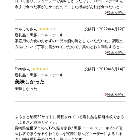
口コミ通り、ジューシーで美味しかったです。ロールステーキを
今まで食べた事がなかったので、また機会があれば食べたいと思
いました
続きを読む
ツネっちさん
★★★★★
★★★★★
投稿日：2022年4月12日
返礼品：黒豚ロールステ－キ
家庭用の夕食のおかずの一品や酒の肴としていただいた。調理の
方法について丁寧に書かれていたので、其のとおり調理すると美
味しくいただいた。
続きを読む
Tonyさん
★★★★★
★★★★★
投稿日：2019年8月14日
返礼品：黒豚ロールステーキ
美味しかった
美味しかった。
続きを読む
ふるさと納税22サイトに掲載されている返礼品を横断比較できる
「ふるさと納税ガイド」。
長崎県佐世保市の＼TVで紹介多数/ 黒豚 ロール ステーキ 6〜8個
≪お箸でほぐせるやわらか…を実際に頼んだユーザーによるふる
さと納税返礼品の口コミ一覧ページです。