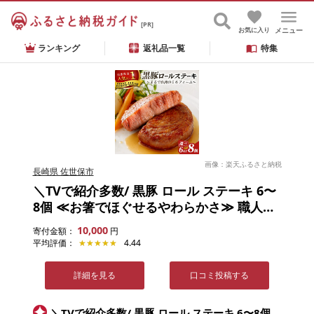
[PR]
お気に入り
メニュー
ランキング
返礼品一覧
特集
画像：楽天ふるさと納税
長崎県 佐世保市
＼TVで紹介多数/ 黒豚 ロール ステーキ 6〜
8個 ≪お箸でほぐせるやわらかさ≫ 職人厳
選 無添加 小分け オリジナル ポーク ステー
10,000
寄付金額：
円
キ 子供も安心 豚 豚肉 セット ジューシー ギ
平均評価：
★★★★★
★★★★★
4.44
フト 贈り物 おすすめ おかず 簡単調理 人気
送料無料 長崎県 佐世保市 豊味館
詳細を見る
口コミ投稿する
＼TVで紹介多数/ 黒豚 ロール ステーキ 6〜8個