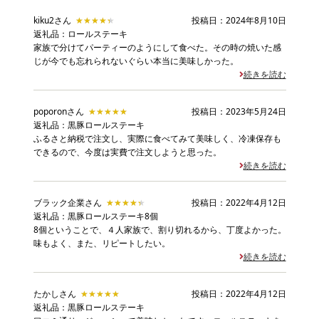
kiku2さん
★★★★★
★★★★★
投稿日：2024年8月10日
返礼品：ロールステーキ
家族で分けてパーティーのようにして食べた。その時の焼いた感
じが今でも忘れられないぐらい本当に美味しかった。
続きを読む
poporonさん
★★★★★
★★★★★
投稿日：2023年5月24日
返礼品：黒豚ロールステーキ
ふるさと納税で注文し、実際に食べてみて美味しく、冷凍保存も
できるので、今度は実費で注文しようと思った。
続きを読む
ブラック企業さん
★★★★★
★★★★★
投稿日：2022年4月12日
返礼品：黒豚ロールステーキ8個
8個ということで、４人家族で、割り切れるから、丁度よかった。
味もよく、また、リピートしたい。
続きを読む
たかしさん
★★★★★
★★★★★
投稿日：2022年4月12日
返礼品：黒豚ロールステーキ