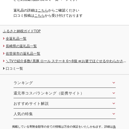
返礼品の詳細は
こちら
からご確認ください
口コミ投稿は
こちら
から受け付けております
ふるさと納税ガイドTOP
全返礼品一覧
長崎県の返礼品一覧
佐世保市の返礼品一覧
＼TVで紹介多数/ 黒豚 ロール ステーキ 6〜8個 ≪お箸でほぐせるやわらかさ
≫ 職人厳選 無添加 小分け オリジナル ポーク ステーキ 子供も安心 豚 豚肉 セッ
口コミ一覧
ト ジューシー ギフト 贈り物 おすすめ おかず 簡単調理 人気 送料無料 長崎県 佐
世保市 豊味館
ランキング
還元率コスパランキング（提携サイト）
おすすめサイト解説
人気の特集
掲載している寄附金額等の全ての情報は万全の保証をいたしかねます。詳細は
免