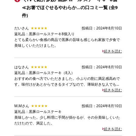
≪お箸でほぐせるやわらか…
の口コミ一覧 (全9
件)
だいさん
★★★★★
★★★★★
投稿日：2024年8月10日
返礼品：黒豚ロールステーキ8個入り
とても柔らかい食感の商品で黒豚の旨味も感じられ家族で夕食で
美味しくいただけました。
続きを読む
はなさん
★★★★★
★★★★★
投稿日：2024年8月10日
返礼品：黒豚ロールステーキ（8入）
おすすめの食べ方でいただきました。小ぶりの割に満足感高めで
す。味付けがあとからできるタイプなので、薄味好きな人でも楽
しめそうな気がします。
続きを読む
M.Mさん
★★★★★
★★★★★
投稿日：2024年8月10日
返礼品：黒豚ロールステーキ
美味しかった。少し料理に手間が掛かるが、その分美味しくいた
だけたので、満足した。
続きを読む