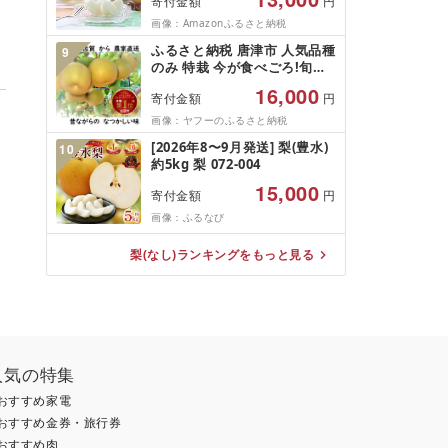
寄付金額
円
画像：Amazonふるさと納税
ふるさと納税 唐津市 人気品種
9
のみ 特栽 今が食べごろ!旬の
梨5kg 先行受付2026年夏頃か
16,000
寄付金額
円
ら発送 佐賀県唐津市産
画像：ヤフーのふるさと納税
[2026年8〜9月発送] 梨(豊水)
10
約5kg 梨 072-004
15,000
寄付金額
円
画像：ふるなび
梨(なし)ランキングをもっと見る
人気の特集
おすすめ家電
おすすめ金券・旅行券
おすすめ肉