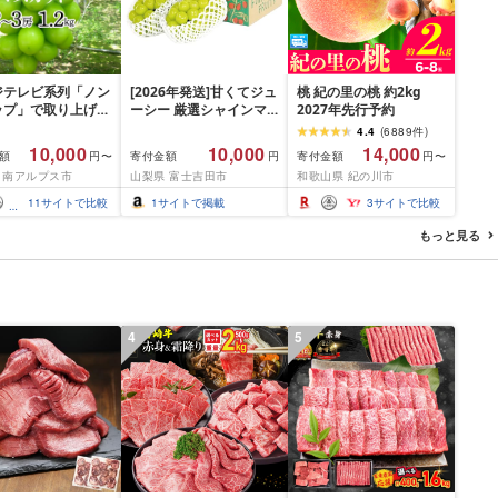
ジテレビ系列「ノン
[2026年発送]甘くてジュ
桃 紀の里の桃 約2kg
ップ」で取り上げら
ーシー 厳選シャインマ
2027年先行予約
た!★[2026年発送
スカット1.2kg (2026年9
4.4
(
6889
件
)
予約]南アルプス市
月前半(1〜15日)から10
10,000
10,000
14,000
額
寄付金額
寄付金額
円〜
円
円〜
ャインマスカット
月下旬までの発送) フル
 南アルプス市
山梨県 富士吉田市
和歌山県 紀の川市
kg以上(2〜3房)ふる
ーツ ぶどう 果物 山梨県
税 おすすめ 山梨
産 2026 旬 大粒 高級 ブ
11
サイトで比較
1
サイトで掲載
3
サイトで比較
アルプス市 送料無
ドウ 葡萄 富士吉田市
もっと見る
4
5