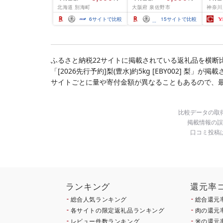
ふるさと わけあり ホタ
結 下処理不要 サイズ不
切) 
北海道 別海町
大阪府 泉佐野市
神奈川
テ貝柱 貝 人気 不揃い 刺
揃い 訳あり
噌漬け
身 規格外 魚介 ランキン
介 銀
6
サイトで比較
15
サイトで比較
グ 海鮮 冷凍 発送時期が
ラ ぎ
選べる 北海道 別海町 )
西京焼
(クラウドファンディン
き 冷
グ対象)
漬魚 
礼品 
ふるさと納税22サイトに掲載されている返礼品を横断
酒のあ
「[2026先行予約]梨(豊水)約5kg [EBY002] 
100
南 藤
サイトごとに量や寄付金額が異なることもあるので、
比較データの取
掲載情報の誤
口コミ投稿
ランキング
還元率
総合人気ランキング
総合還元
各サイトの限定返礼品ランキング
肉の還元
レビュー件数ランキング
米の還元