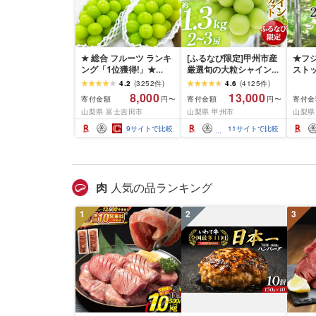
★ 総合 フルーツ ランキ
[ふるなび限定]甲州市産
★フ
ング「1位獲得!」★
厳選旬の大粒シャインマ
スト
2026年発送 シャインマ
スカット 約1.3kg 2〜3
れまし
4.2
(
3252
件
)
4.6
(
4125
件
)
スカット 選べる容量
房[2026年発送]
先行
8,000
13,000
寄付金額
寄付金額
寄付金
円〜
円〜
500g 1kg 1.5kg 2kg
(MG)B12-472 FN-
産シ
山梨県 富士吉田市
山梨県 甲州市
山梨県
3kg ふるさと納税 フル
Limited-VO シャインマ
1.2
ーツ ぶどう 果物 送料無
スカット フルーツ
さと納
9
サイトで比較
11
サイトで比較
料 山梨県産 2026 旬 大
県 南
粒 高級 ブドウ 葡萄 富士
料 AL
吉田市 ふるさと納税 [
2026年発送 ]
肉
人気の品ランキング
1
2
3