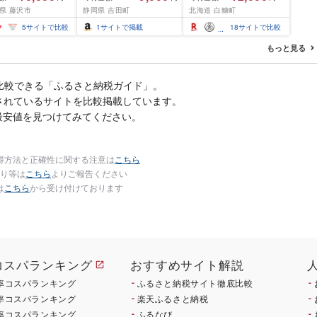
西京味噌 西京みそ 味
1.6kg / 2.4kg 200g パッ
県 藤沢市
静岡県 吉田町
北海道 白糠町
 みそ 味噌 鮮魚 魚
ク[選べる容量] 醤油漬け
だら 銀ダラ ギンダ
海鮮 イクラ 小分け ふる
5
サイトで比較
1
サイトで掲載
18
サイトで比較
んだら 鱈 タラ 魚
さと ランキング 人気 ギ
き 西京漬 西京や
フト 高評価 ふるさと納
もっと見る
凍 厳選 鮮魚 漬け魚
税 北海道 白糠町
新鮮 小分け 人気返
おかず おつまみ お
比較できる「ふるさと納税ガイド」。
て 家計応援
梨」が掲載されているサイトを比較掲載しています。
00円 魚喜 神奈川 湘
沢
最安値を見つけてみてください。
得方法と正確性に関する注意は
こちら
り等は
こちら
よりご報告ください
は
こちら
から受け付けております
コスパランキング
おすすめサイト解説
率コスパランキング
ふるさと納税サイト徹底比較
率コスパランキング
楽天ふるさと納税
率コスパランキング
ふるなび