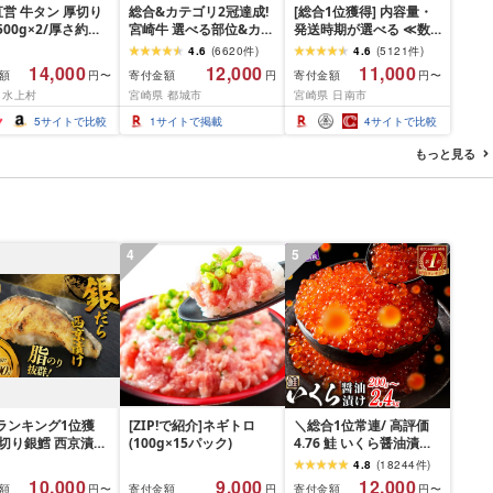
営 牛タン 厚切り
総合&カテゴリ2冠達成!
[総合1位獲得] 内容量・
(500g×2/厚さ約
宮崎牛 選べる部位&カッ
発送時期が選べる ≪数
m) 訳あり 訳有り肉
ト (赤身&霜降り)or(赤身
量限定≫ 宮崎牛 赤身 ス
4.6
(
6620
件
)
4.6
(
5121
件
)
焼肉 冷凍 スライス
のみ) 500g 1kg 2kg[発
ライス 焼肉 国産 肉 牛肉
14,000
12,000
11,000
額
寄付金額
寄付金額
円〜
円
円〜
用 バーベキュー
送時期が選べる] 牛肉 焼
薄切り 黒毛和牛 A4 A5
 水上村
宮崎県 都城市
宮崎県 日南市
 おつまみ ギフト お
肉 すき焼き しゃぶしゃ
人気 小分け 焼き肉 すき
お中元 夏ギフト
ぶ ステーキ ギフト お中
焼き しゃぶしゃぶ 牛丼
5
サイトで比較
1
サイトで掲載
4
サイトで比較
元 夏ギフト 送料無料
BBQ ギフト 贈り物 おす
SKU-N203 [宮崎県都城
すめ 畜産農家応援 ミヤ
もっと見る
市]
チク 冷凍 宮崎県 日南市
送料無料
4
5
ランキング1位獲
[ZIP!で紹介]ネギトロ
＼総合1位常連/ 高評価
厚切り銀鱈 西京漬け
(100g×15パック)
4.76 鮭 いくら醤油漬け
 銀鱈 西京漬け 計
ふるさと納税 いくら
4.8
(
18244
件
)
00g (約 100g × 10
200g / 400g / 800g /
10,000
9,000
12,000
額
寄付金額
寄付金額
円〜
円
円〜