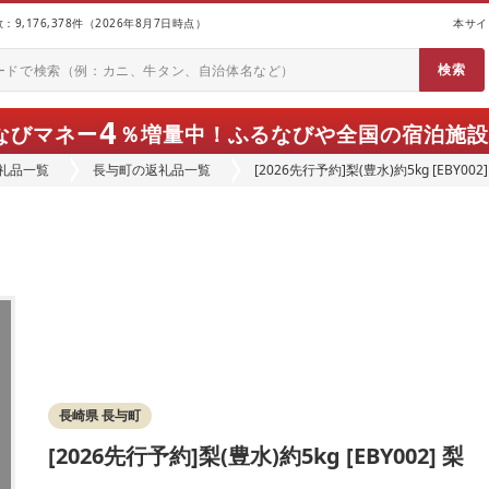
9,176,378件（2026年8月7日時点）
本サイ
4
なびマネー
％増量中！
ふるなびや全国の宿泊施設
礼品一覧
長与町の返礼品一覧
[2026先行予約]梨(豊水)約5kg [EBY002]
長崎県 長与町
[2026先行予約]梨(豊水)約5kg [EBY002] 梨