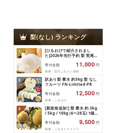
梨(なし)
ランキング
[ひるおびで紹介されまし
1
た]2026年先行予約 梨 荒尾梨
約4kg または 約4.5kg〜5kg
11,000
寄付金額
円
なし フルーツ 果物 旬 [2026
年8月下旬‐11月中旬頃出荷]熊
画像：楽天ふるさと納税
本県 荒尾市 旬の梨 幸水 秋麗
訳あり梨 豊水 約5kg 梨 なし
2
豊水 あきづき 新高 など 合計
フルーツ FN-Limited-PR
8種のいずれか(品種指定不可)
ジュース
12,500
寄付金額
円
画像：ふるなび
[新規格追加!] 梨 豊水 約 3kg
3
/ 5kg / 10kg (6〜28玉) 1箱
なし ナシ 3キロ 5キロ 10キロ
9,500
寄付金額
円
ほうすい梨 旬の梨 和梨 果実
豊水梨 秀品 あり 贈答用 贈答
画像：ふるさとチョイス