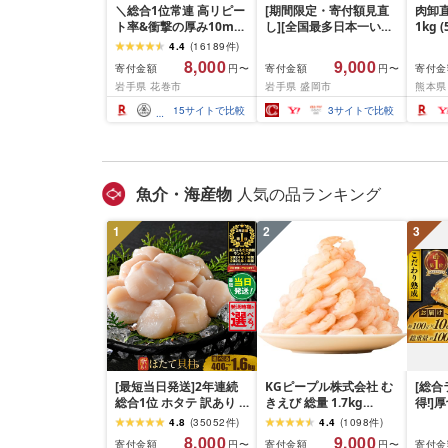
＼総合1位常連 高リピー
[期間限定・寄付額見直
肉卸直
ト率&衝撃の厚み10mm
し][全国最多日本一いわ
1kg 
厚切り牛タン 塩味/ ≪ス
て牛入り]ハンバーグ
10m
4.4
(
16189
件
)
ピード発送!!10営業日以
1.5kg(150g×10個) いわ
牛肉 
8,000
9,000
寄付金額
寄付金額
寄付金
円〜
円〜
内発送≫ 選べる内容量
て牛 × 岩中豚 ハンバー
業務
岩手県 花巻市
岩手県 盛岡市
熊本県
500g / 1kg 定期便 毎月
グ 合挽き 合い挽き 黒毛
BBQ
届く 牛肉 肉 BBQ ふるさ
和牛 人気 冷凍 個包装 小
祝い 
15
サイトで比較
3
サイトで比較
と 人気 ランキング 岩手
分け 冷凍 牛肉 豚肉 和牛
県 花巻市
ビーフ ポーク はんばー
ぐ 挽肉 お肉 ミンチ 肉
お弁当 hannba-gu ラン
キング 1位 1万円以下 岩
魚介・海産物
人気の品ランキング
手県 盛岡市 東北 岩手 盛
岡 shikoku001k
1
2
3
[最短当日発送]2年連続
KGピープル株式会社 む
[総合
総合1位 ホタテ 訳あり (
きえび 総量 1.7kg
得!]
ふるさと納税 ほたて ふ
(850g×2P) 特大 5Lサイ
訳あり
4.8
(
35052
件
)
4.4
(
1098
件
)
るさと納税 訳あり 帆立
ズ バナメイエビ バラ凍
約 1,0
8,000
9,000
寄付金額
寄付金額
寄付金
円〜
円〜