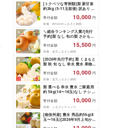
甘み 品種 果肉 果汁 たっぷり
[トクベツな寄附額]梨 新甘泉
4
果物 くだもの デザート フル
約3kg (5-11玉前後) 訳あり し
ーツ nasi 2026年産 先行予約
んかんせん 鳥取県 八頭町
旬の果物 旬のフルーツ 高評価
10,000
寄付金額
円
[2026年8月下旬-9月下旬頃出
大人気 おすすめ 特産品 茨城
荷]
画像：Amazonふるさと納税
県産 JA 北つくば 関東 茨城 筑
西
＼総合ランキング入賞/[先行
5
予約]梨 なし 旬の梨 さかもと
果樹園 玉東梨 約 3kg ( 3玉 -
15,500
寄付金額
円
10玉 前後) 約 5kg ( 6玉 - 18玉
前後)[日付・品種指定不可] フ
画像：楽天ふるさと納税
ルーツ ナシ 果物 [旬の梨:8月
[2026年先行予約] 梨 くまもと
6
中旬-10月上旬/ 秋麗:8月中
梨 秋 旬 なし 幸水 豊水 果物
旬-8月下旬/ 甘太:9月中旬-10
くだもの フルーツ 送料無料
月上旬]
10,000
寄付金額
円
あきづき 甘太 新高 新興 約
3.5kg 約5kg 熊本県産[着日指
画像：楽天ふるさと納税
定不可][8月下旬-11月中旬頃
梨 選べる 幸水 豊水 ご家庭用
7
出荷]旬 果物 お取り寄せ ナシ
約 5kg(14〜16玉)なし ナシ 5
キロ こうすい こうすい梨 果
10,000
寄付金額
円
物 果実 くだもの フルーツ
fruit nasi 茨城県 鉾田市 山
画像：ふるさとチョイス
﨑農園
[南信州産] 豊水 秀品約5kg(8
8
玉〜16玉)[2026年9月上旬か
ら順次発送]
13,000