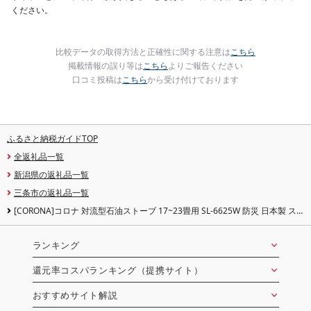
ください。
比較データの取得方法と正確性に関する注意は
こちら
掲載情報の誤り等は
こちら
よりご報告ください
口コミ投稿は
こちら
から受け付けております
ふるさと納税ガイドTOP
全返礼品一覧
新潟県の返礼品一覧
三条市の返礼品一覧
[CORONA]コロナ 対流型石油ストーブ 17~23畳用 SL-6625W 防災 日本製 ス
トーブ 電源不要 キャンプ 暖房 家電
ランキング
還元率コスパランキング（提携サイト）
おすすめサイト解説