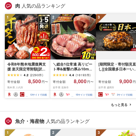
肉
人気の品ランキング
1
2
3
令和8年熊本地震復興支
＼総合1位常連 高リピー
[期間限定・寄付額見直
援 楽天限定寄附額[訳あ
ト率&衝撃の厚み10mm
し][全国最多日本一い
り]牛タン 500g〜2kg 肉
厚切り牛タン 塩味/ ≪ス
て牛入り]ハンバーグ
4.2
(
2290
件
)
4.4
(
16193
件
)
牛肉 訳あり 牛タン 冷凍
ピード発送!!10営業日以
1.5kg(150g×10個) い
8,500
8,000
9,000
寄付金額
寄付金額
寄付金額
円〜
円〜
円
小分け 厚切り 薄切り 食
内発送≫ 選べる内容量
て牛 × 岩中豚 ハンバー
熊本県 八代市
岩手県 花巻市
岩手県 盛岡市
べ比べ 500g 1kg 1.5kg
500g / 1kg 定期便 毎月
グ 合挽き 合い挽き 黒
2kg 牛 人気 ビーフ 牛た
届く 牛肉 肉 BBQ ふるさ
和牛 人気 冷凍 個包装 
13
サイトで比較
15
サイトで比較
3
サイトで比較
ん ふるさと納税 ランキ
と 人気 ランキング 岩手
分け 冷凍 牛肉 豚肉 和
ング スピード発送 送料
県 花巻市
ビーフ ポーク はんば
もっと見る
無料
ぐ 挽肉 お肉 ミンチ 肉
お弁当 hannba-gu ラ
キング 1位 1万円以下 
魚介・海産物
人気の品ランキング
手県 盛岡市 東北 岩手 
岡 shikoku001k
1
2
3