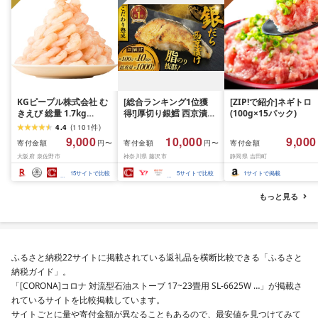
KGピープル株式会社 む
[総合ランキング1位獲
[ZIP!で紹介]ネギトロ
きえび 総量 1.7kg
得!]厚切り銀鱈 西京漬け
(100g×15パック)
(850g×2P) 特大 5Lサイ
訳あり 銀鱈 西京漬け 計
4.4
(
1101
件
)
ズ バナメイエビ バラ凍
約 1,000g (約 100g × 10
9,000
10,000
9,000
寄付金額
寄付金額
寄付金額
円〜
円〜
結 下処理不要 サイズ不
切) 西京味噌 西京みそ 味
大阪府 泉佐野市
神奈川県 藤沢市
静岡県 吉田町
揃い 訳あり
噌漬け みそ 味噌 鮮魚 魚
介 銀だら 銀ダラ ギンダ
15
サイトで比較
5
サイトで比較
1
サイトで掲載
ラ ぎんだら 鱈 タラ 魚
西京焼き 西京漬 西京や
もっと見る
き 冷凍 厳選 鮮魚 漬け魚
漬魚 新鮮 小分け 人気返
礼品 おかず おつまみ お
酒のあて 家計応援
10000円 魚喜 神奈川 湘
ふるさと納税22サイトに掲載されている返礼品を横断比較できる「ふるさと
南 藤沢
納税ガイド」。
「[CORONA]コロナ 対流型石油ストーブ 17~23畳用 SL-6625W …」が掲載さ
れているサイトを比較掲載しています。
サイトごとに量や寄付金額が異なることもあるので、最安値を見つけてみて