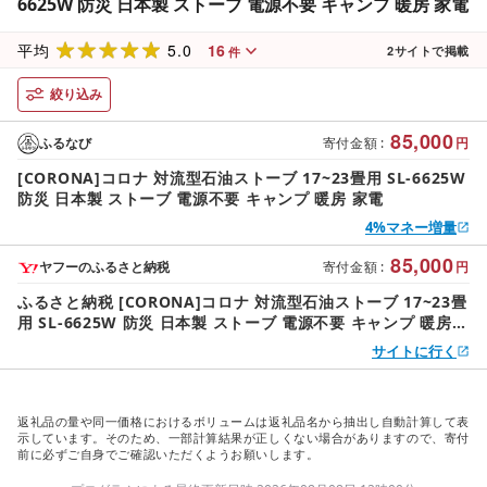
6625W 防災 日本製 ストーブ 電源不要 キャンプ 暖房 家電
5.0
16
平均
2
サイトで掲載
件
絞り込み
85,000
ふるなび
寄付金額
:
円
[CORONA]コロナ 対流型石油ストーブ 17~23畳用 SL-6625W
防災 日本製 ストーブ 電源不要 キャンプ 暖房 家電
4%マネー増量
85,000
ヤフーのふるさと納税
寄付金額
:
円
ふるさと納税 [CORONA]コロナ 対流型石油ストーブ 17~23畳
用 SL-6625W 防災 日本製 ストーブ 電源不要 キャンプ 暖房
家電 新潟県三条市
サイトに行く
返礼品の量や同一価格におけるボリュームは返礼品名から抽出し自動計算して表
示しています。そのため、一部計算結果が正しくない場合がありますので、寄付
前に必ずご自身でご確認いただくようお願いします。