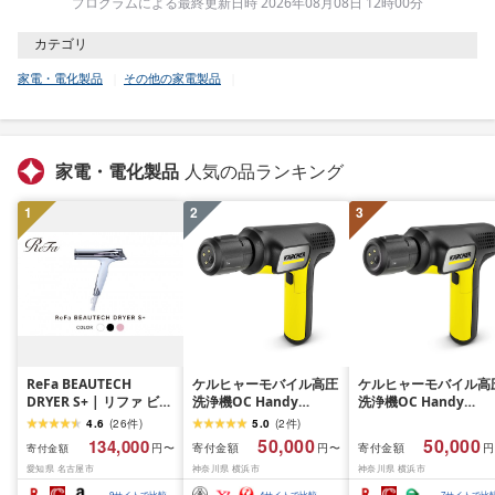
プログラムによる最終更新日時 2026年08月08日 12時00分
カテゴリ
家電・電化製品
その他の家電製品
家電・電化製品
人気の品ランキング
1
2
3
ReFa BEAUTECH
ケルヒャーモバイル高圧
ケルヒャーモバイル高
DRYER S+ | リファ ビュ
洗浄機OC Handy
洗浄機OC Handy
ーテックドライヤー エ
Compact(ハンディエア)
Compact(ハンディエ
4.6
(
26
件
)
5.0
(
2
件
)
スプラスドライヤー ヘ
神奈川県 横浜市 生活
50,000
50,000
134,000
寄付金額
寄付金額
円〜
円〜
円
寄付金額
アケア 1年保証 おしゃれ
電 日用品 人気 おすす
愛知県 名古屋市
神奈川県 横浜市
神奈川県 横浜市
人気 日用品 美容家電 美
送料無料 掃除 便利 コ
容師 人気 おすすめ ギフ
パクト 高圧洗浄機 ポ
9
サイトで比較
4
サイトで比較
7
サイトで比