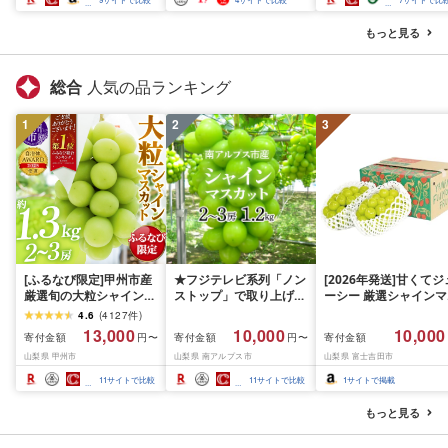
ト 軽量 コンパクト 痛ま
タブル清掃 泡洗浄 家
ない 折り畳み 大風量 愛
ラク ベランダ掃除
もっと見る
知県 名古屋市
総合
人気の品ランキング
1
2
3
[ふるなび限定]甲州市産
★フジテレビ系列「ノン
[2026年発送]甘くてジ
厳選旬の大粒シャインマ
ストップ」で取り上げら
ーシー 厳選シャインマ
スカット 約1.3kg 2〜3
れました!★[2026年発送
スカット1.2kg (2026
4.6
(
4127
件
)
房[2026年発送]
先行予約]南アルプス市
月前半(1〜15日)から1
13,000
10,000
10,000
寄付金額
寄付金額
寄付金額
円〜
円〜
(MG)B12-472 FN-
産シャインマスカット
月下旬までの発送) フ
山梨県 甲州市
山梨県 南アルプス市
山梨県 富士吉田市
Limited-VO シャインマ
1.2kg以上(2〜3房)ふる
ーツ ぶどう 果物 山梨
スカット フルーツ
さと納税 おすすめ 山梨
産 2026 旬 大粒 高級 
11
サイトで比較
11
サイトで比較
1
サイトで掲載
県 南アルプス市 送料無
ドウ 葡萄 富士吉田市
料 AL
もっと見る