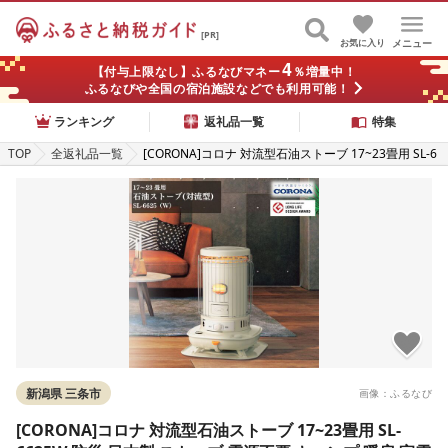
[PR]
お気に入り
メニュー
4
【付与上限なし】ふるなびマネー
％増量中！
ふるなびや全国の宿泊施設などでも利用可能！
ランキング
返礼品一覧
特集
TOP
全返礼品一覧
[CORONA]コロナ 対流型石油ストーブ 17~23畳用 SL-6
625W 防災 日本製 ストーブ 電源不要 キャンプ 暖房 家
電
新潟県 三条市
画像：ふるなび
[CORONA]コロナ 対流型石油ストーブ 17~23畳用 SL-