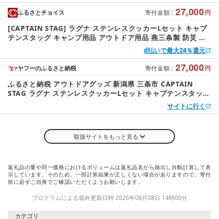
27,000
ふるさとチョイス
寄付金額
:
円
[CAPTAIN STAG] ラグナ ステンレスクッカーLセット キャプ
テンスタッグ キャンプ用品 アウトドア用品 燕三条製 防災 防
災グッズ 防災用品
d払いで最大24％還元
27,000
ヤフーのふるさと納税
寄付金額
:
円
ふるさと納税 アウトドアグッズ 新潟県 三条市 CAPTAIN
STAG ラグナ ステンレスクッカーLセット キャプテンスタッグ
キャンプ用品 アウトドア用品 燕三条製 …
サイトに行く
取扱サイトをもっと見る
返礼品の量や同一価格におけるボリュームは返礼品名から抽出し自動計算して表
示しています。そのため、一部計算結果が正しくない場合がありますので、寄付
前に必ずご自身でご確認いただくようお願いします。
プログラムによる最終更新日時 2026年08月08日 14時00分
カテゴリ