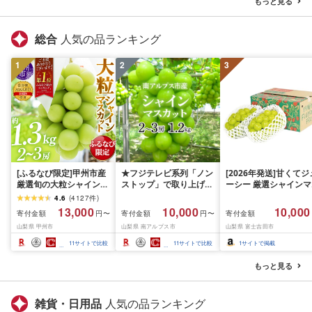
もっと見る
総合
人気の品ランキング
1
2
3
[ふるなび限定]甲州市産
★フジテレビ系列「ノン
[2026年発送]甘くてジ
厳選旬の大粒シャインマ
ストップ」で取り上げら
ーシー 厳選シャインマ
スカット 約1.3kg 2〜3
れました!★[2026年発送
スカット1.2kg (2026
4.6
(
4127
件
)
房[2026年発送]
先行予約]南アルプス市
月前半(1〜15日)から1
13,000
10,000
10,000
寄付金額
寄付金額
寄付金額
円〜
円〜
(MG)B12-472 FN-
産シャインマスカット
月下旬までの発送) フ
山梨県 甲州市
山梨県 南アルプス市
山梨県 富士吉田市
Limited-VO シャインマ
1.2kg以上(2〜3房)ふる
ーツ ぶどう 果物 山梨
スカット フルーツ
さと納税 おすすめ 山梨
産 2026 旬 大粒 高級 
11
サイトで比較
11
サイトで比較
1
サイトで掲載
県 南アルプス市 送料無
ドウ 葡萄 富士吉田市
料 AL
もっと見る
雑貨・日用品
人気の品ランキング