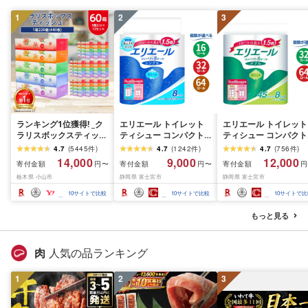
1
2
3
ランキング1位獲得! _ク
エリエール トイレット
エリエール トイレット
ラリスボックスティッシ
ティシュー コンパクト
ティシュー コンパクト
ュ60箱(1箱220組(440
シングル [個数が選べ
ダブル [選べるロール
4.7
(
5445
件
)
4.7
(
1242
件
)
4.7
(
756
件
)
枚))(5個入り×12セット)_
る:16・32・64 ロール]
数:32・64 ロール] 1.5
14,000
9,000
12,000
寄付金額
寄付金額
寄付金額
円〜
円〜
円
ティッシュ ティッシュ
1.5倍巻 82.5m トイレッ
巻 45m トイレットペ
栃木県 小山市
静岡県 富士宮市
静岡県 富士宮市
ペーパー 日用品 常備品
トペーパー シングル パ
パー ダブル パルプ10
生活用品 まとめ買い [配
ルプ100% 香りつき 日用
香りつき 日用品 消耗
10
サイトで比較
10
サイトで比較
10
サイトで比
送不可地域:離島・沖縄
品 消耗品 備蓄 ふるさと
備蓄 ふるさと納税 ふ
県]
納税 ふるさと 送料無料
さと 送料無料 静岡県 
もっと見る
静岡県 富士宮市
士宮市
肉
人気の品ランキング
1
2
3