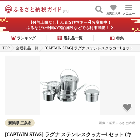
[PR]
お気に入り
メニュー
4
【付与上限なし】ふるなびマネー
％増量中！
ふるなびや全国の宿泊施設などでも利用可能！
ランキング
返礼品一覧
特集
TOP
全返礼品一覧
[CAPTAIN STAG] ラグナ ステンレスクッカーLセット
(キャプテンスタッグ) 防災 防災グッズ 防災用品
新潟県 三条市
画像：楽天ふるさと納税
[CAPTAIN STAG] ラグナ ステンレスクッカーLセット (キ