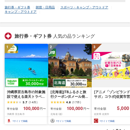
旅行券・ギフト券
雑貨・日用品
スポーツ・キャンプ・アウトドア
キャンプ・アウトドア
旅行券・ギフト券
人気の品ランキング
1
2
3
沖縄県宮古島市の対象施
[北海道]JTBふるさと旅
[アニメ「ゾンビランド
設で使える楽天トラベル
行クーポン(Eメール発
サガ」コラボ]佐賀市営
クーポン 寄付額100,000
行)30,000円分 旅行 トラ
バス1日乗車券(2026年
3.7
(
14
件
)
4.8
(
17
件
)
円
ベル 宿泊 人気 おすすめ
秋発送予定)
5,000
100,000
100,000
寄付金額
円〜
円〜
寄付金額
寄付金額
JTBW030T
沖縄県 宮古島市
北海道 (道)
佐賀県 佐賀市
1
サイトで掲載
1
サイトで掲載
1
サイトで掲載