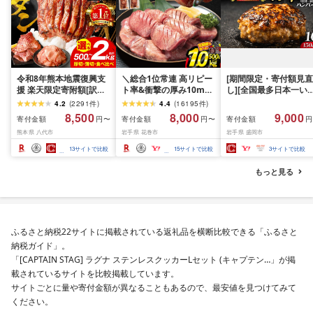
令和8年熊本地震復興支
＼総合1位常連 高リピー
[期間限定・寄付額見直
援 楽天限定寄附額[訳あ
ト率&衝撃の厚み10mm
し][全国最多日本一い
り]牛タン 500g〜2kg 肉
厚切り牛タン 塩味/ ≪ス
て牛入り]ハンバーグ
4.2
(
2291
件
)
4.4
(
16195
件
)
牛肉 訳あり 牛タン 冷凍
ピード発送!!10営業日以
1.5kg(150g×10個) い
8,500
8,000
9,000
寄付金額
寄付金額
寄付金額
円〜
円〜
円
小分け 厚切り 薄切り 食
内発送≫ 選べる内容量
て牛 × 岩中豚 ハンバー
熊本県 八代市
岩手県 花巻市
岩手県 盛岡市
べ比べ 500g 1kg 1.5kg
500g / 1kg 定期便 毎月
グ 合挽き 合い挽き 黒
2kg 牛 人気 ビーフ 牛た
届く 牛肉 肉 BBQ ふるさ
和牛 人気 冷凍 個包装 
13
サイトで比較
15
サイトで比較
3
サイトで比較
ん ふるさと納税 ランキ
と 人気 ランキング 岩手
分け 冷凍 牛肉 豚肉 和
ング スピード発送 送料
県 花巻市
ビーフ ポーク はんば
もっと見る
無料
ぐ 挽肉 お肉 ミンチ 肉
お弁当 hannba-gu ラ
キング 1位 1万円以下 
手県 盛岡市 東北 岩手 
岡 shikoku001k
ふるさと納税22サイトに掲載されている返礼品を横断比較できる「ふるさと
納税ガイド」。
「[CAPTAIN STAG] ラグナ ステンレスクッカーLセット (キャプテン…」が掲
載されているサイトを比較掲載しています。
サイトごとに量や寄付金額が異なることもあるので、最安値を見つけてみて
ください。