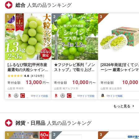
総合
人気の品ランキング
1
2
3
[ふるなび限定]甲州市産
★フジテレビ系列「ノン
[2026年発送]甘くてジ
厳選旬の大粒シャインマ
ストップ」で取り上げら
ーシー 厳選シャインマ
スカット 約1.3kg 2〜3
れました!★[2026年発送
スカット1.2kg (2026
4.6
(
4126
件
)
房[2026年発送]
先行予約]南アルプス市
月前半(1〜15日)から1
13,000
10,000
10,000
寄付金額
寄付金額
寄付金額
円〜
円〜
(MG)B12-472 FN-
産シャインマスカット
月下旬までの発送) フ
山梨県 甲州市
山梨県 南アルプス市
山梨県 富士吉田市
Limited-VO シャインマ
1.2kg以上(2〜3房)ふる
ーツ ぶどう 果物 山梨
スカット フルーツ
さと納税 おすすめ 山梨
産 2026 旬 大粒 高級 
11
サイトで比較
11
サイトで比較
1
サイトで掲載
県 南アルプス市 送料無
ドウ 葡萄 富士吉田市
料 AL
もっと見る
雑貨・日用品
人気の品ランキング
1
2
3