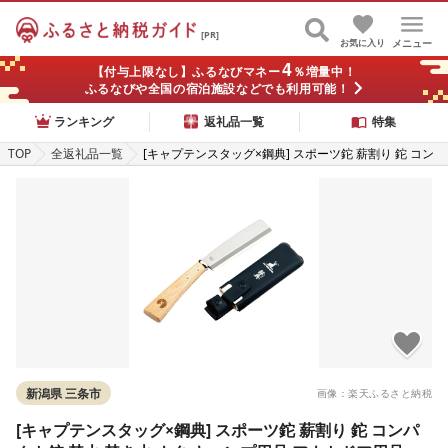
[PR]
お気に入り
メニュー
4
【付与上限なし】ふるなびマネー
％増量中！
ふるなびや全国の宿泊施設などでも利用可能！
ランキング
返礼品一覧
特集
TOP
全返礼品一覧
[キャプテンスタッグ×鋼典] スポーツ鉈 薪割り 鉈 コン
パクト鉈 焚火 焚き火 ナタ キャンプ用品 アウトドア用
品 防災 防災グッズ 防災用品
新潟県 三条市
画像：楽天ふるさと納税
[キャプテンスタッグ×鋼典] スポーツ鉈 薪割り 鉈 コンパ