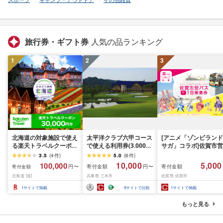
旅行券・ギフト券
人気の品ランキング
1
2
3
北海道の対象施設で使え
太平洋クラブ六甲コース
[アニメ「ゾンビランド
る楽天トラベルクーポン
で使える利用券(3.000円
サガ」コラボ]佐賀市営
寄付額100,000円
分)
バス1日乗車券(2026年
3.5
(
4
件
)
5.0
(
6
件
)
秋発送予定)
10,000
5,000
100,000
寄付金額
寄付金額
円〜
円〜
寄付金額
北海道 (道)
兵庫県 三木市
佐賀県 佐賀市
1
サイトで掲載
9
サイトで比較
1
サイトで掲載
もっと見る