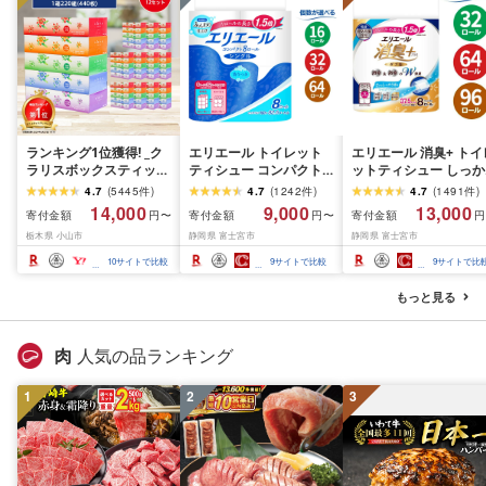
ランキング1位獲得! _ク
エリエール トイレット
エリエール 消臭+ トイ
ラリスボックスティッシ
ティシュー コンパクト
ットティシュー しっか
ュ60箱(1箱220組(440
シングル [個数が選べ
り香るフレッシュクリ
4.7
(
5445
件
)
4.7
(
1242
件
)
4.7
(
1491
件
)
枚))(5個入り×12セット)_
る:16・32・64 ロール]
の香り コンパクトダブ
14,000
9,000
13,000
寄付金額
寄付金額
寄付金額
円〜
円〜
円
ティッシュ ティッシュ
1.5倍巻 82.5m トイレッ
ル [選べるロール数:32
栃木県 小山市
静岡県 富士宮市
静岡県 富士宮市
ペーパー 日用品 常備品
トペーパー シングル パ
64・96 ロール] 1.5倍
生活用品 まとめ買い [配
ルプ100% 香りつき 日用
37.5m トイレットペー
10
サイトで比較
9
サイトで比較
9
サイトで比
送不可地域:離島・沖縄
品 消耗品 備蓄 ふるさと
パー ダブル パルプ10
県]
納税 ふるさと 送料無料
日用品 消耗品 備蓄 送
もっと見る
静岡県 富士宮市
無料 静岡県 富士宮市
肉
人気の品ランキング
1
2
3