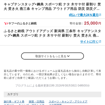
キャプテンスタッグ×鋼典 スポーツ鉈 ナタ 木サヤ付 薪割り 焚
火 焚き火 燕三条 キャンプ用品 アウトドア用品 防災 防災グッ
ズ 防災用品
d払いで最大24％還元
25,000
ヤフーのふるさと納税
寄付金額
:
円
ふるさと納税 アウトドアグッズ 新潟県 三条市 キャプテンスタ
ッグ×鋼典 スポーツ鉈 ナタ 木サヤ付 薪割り 焚火 焚き火 燕三
条 キャンプ用品 アウトドア用品 …
サイトに行く
取扱サイトをもっと見る
返礼品の量や同一価格におけるボリュームは返礼品名から抽出し自動計算して表
示しています。そのため、一部計算結果が正しくない場合がありますので、寄付
前に必ずご自身でご確認いただくようお願いします。
プログラムによる最終更新日時 2026年08月08日 04時00分
カテゴリ
旅行券・ギフト券
雑貨・日用品
スポーツ・キャンプ・アウトドア
スポーツ
キャンプ・アウトドア
その他雑貨