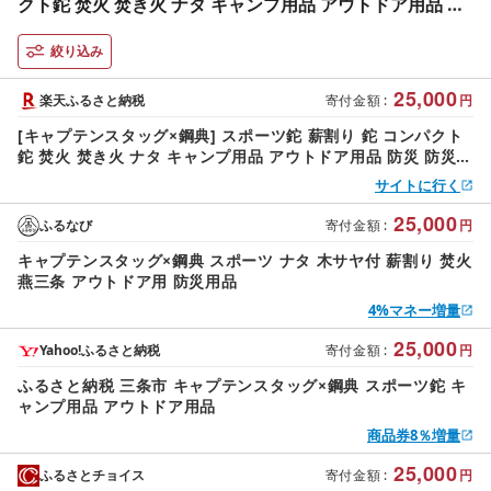
クト鉈 焚火 焚き火 ナタ キャンプ用品 アウトドア用品 防
災 防災グッズ 防災用品
絞り込み
25,000
楽天ふるさと納税
寄付金額
:
円
[キャプテンスタッグ×鋼典] スポーツ鉈 薪割り 鉈 コンパクト
鉈 焚火 焚き火 ナタ キャンプ用品 アウトドア用品 防災 防災グ
ッズ 防災用品
サイトに行く
25,000
ふるなび
寄付金額
:
円
キャプテンスタッグ×鋼典 スポーツ ナタ 木サヤ付 薪割り 焚火
燕三条 アウトドア用 防災用品
4%マネー増量
25,000
Yahoo!ふるさと納税
寄付金額
:
円
ふるさと納税 三条市 キャプテンスタッグ×鋼典 スポーツ鉈 キ
ャンプ用品 アウトドア用品
商品券8％増量
25,000
ふるさとチョイス
寄付金額
:
円