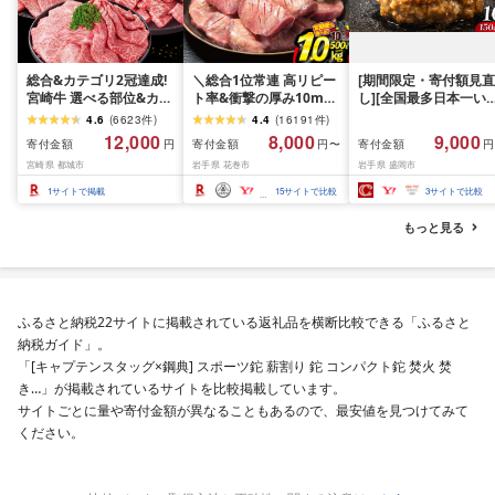
総合&カテゴリ2冠達成!
＼総合1位常連 高リピー
[期間限定・寄付額見直
宮崎牛 選べる部位&カッ
ト率&衝撃の厚み10mm
し][全国最多日本一い
ト (赤身&霜降り)or(赤身
厚切り牛タン 塩味/ ≪ス
て牛入り]ハンバーグ
4.6
(
6623
件
)
4.4
(
16191
件
)
のみ) 500g 1kg 2kg[発
ピード発送!!10営業日以
1.5kg(150g×10個) い
12,000
8,000
9,000
寄付金額
寄付金額
寄付金額
円
円〜
円
送時期が選べる] 牛肉 焼
内発送≫ 選べる内容量
て牛 × 岩中豚 ハンバー
宮崎県 都城市
岩手県 花巻市
岩手県 盛岡市
肉 すき焼き しゃぶしゃ
500g / 1kg 定期便 毎月
グ 合挽き 合い挽き 黒
ぶ ステーキ ギフト お中
届く 牛肉 肉 BBQ ふるさ
和牛 人気 冷凍 個包装 
1
サイトで掲載
15
サイトで比較
3
サイトで比較
元 夏ギフト 送料無料
と 人気 ランキング 岩手
分け 冷凍 牛肉 豚肉 和
SKU-N203 [宮崎県都城
県 花巻市
ビーフ ポーク はんば
もっと見る
市]
ぐ 挽肉 お肉 ミンチ 肉
お弁当 hannba-gu ラ
キング 1位 1万円以下 
手県 盛岡市 東北 岩手 
岡 shikoku001k
ふるさと納税22サイトに掲載されている返礼品を横断比較できる「ふるさと
納税ガイド」。
「[キャプテンスタッグ×鋼典] スポーツ鉈 薪割り 鉈 コンパクト鉈 焚火 焚
き…」が掲載されているサイトを比較掲載しています。
サイトごとに量や寄付金額が異なることもあるので、最安値を見つけてみて
ください。