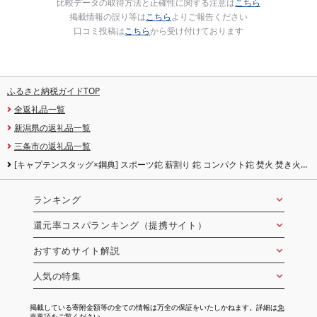
比較データの取得方法と正確性に関する注意は
こちら
掲載情報の誤り等は
こちら
よりご報告ください
口コミ投稿は
こちら
から受け付けております
ふるさと納税ガイドTOP
全返礼品一覧
新潟県の返礼品一覧
三条市の返礼品一覧
[キャプテンスタッグ×鋼典] スポーツ鉈 薪割り 鉈 コンパクト鉈 焚火 焚き火
ナタ キャンプ用品 アウトドア用品 防災 防災グッズ 防災用品
ランキング
還元率コスパランキング（提携サイト）
おすすめサイト解説
人気の特集
掲載している寄附金額等の全ての情報は万全の保証をいたしかねます。詳細は
免
責事項
をご覧ください