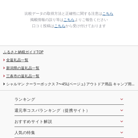
比較データの取得方法と正確性に関する注意は
こちら
掲載情報の誤り等は
こちら
よりご報告ください
口コミ投稿は
こちら
から受け付けております
ふるさと納税ガイドTOP
全返礼品一覧
新潟県の返礼品一覧
三条市の返礼品一覧
シャルマン クーラーボックス 7〜45L(ベージュ) アウトドア用品 キャンプ用
品 [CAPTAIN STAG(キャプテンスタッグ)]
ランキング
還元率コスパランキング（提携サイト）
おすすめサイト解説
人気の特集