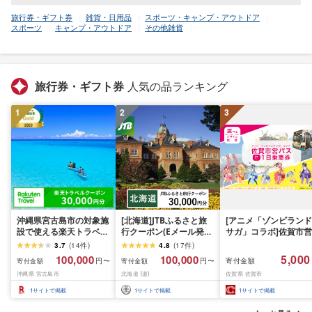
旅行券・ギフト券
雑貨・日用品
スポーツ・キャンプ・アウトドア
スポーツ
キャンプ・アウトドア
その他雑貨
旅行券・ギフト券
人気の品ランキング
1
2
3
沖縄県宮古島市の対象施
[北海道]JTBふるさと旅
[アニメ「ゾンビランド
設で使える楽天トラベル
行クーポン(Eメール発
サガ」コラボ]佐賀市営
クーポン 寄付額100,000
行)30,000円分 旅行 トラ
バス1日乗車券(2026年
3.7
(
14
件
)
4.8
(
17
件
)
円
ベル 宿泊 人気 おすすめ
秋発送予定)
5,000
100,000
100,000
寄付金額
円〜
円〜
寄付金額
寄付金額
JTBW030T
沖縄県 宮古島市
北海道 (道)
佐賀県 佐賀市
1
サイトで掲載
1
サイトで掲載
1
サイトで掲載