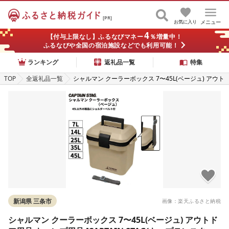
[PR]
お気に入り
メニュー
4
【付与上限なし】ふるなびマネー
％増量中！
ふるなびや全国の宿泊施設などでも利用可能！
ランキング
返礼品一覧
特集
TOP
全返礼品一覧
シャルマン クーラーボックス 7〜45L(ベージュ) アウト
ドア用品 キャンプ用品 [CAPTAIN STAG(キャプテンス
タッグ)]
新潟県 三条市
画像：楽天ふるさと納税
シャルマン クーラーボックス 7〜45L(ベージュ) アウトド