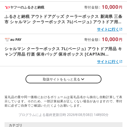
10,000
ヤフーのふるさと納税
寄付金額
:
円
ふるさと納税 アウトドアグッズ クーラーボックス 新潟県 三条
市 シャルマン クーラーボックス 7L(ベージュ) アウトドア用品
キャンプ用品 行楽 保冷バッグ 保…
サイトに行く
10,000
au PAY
寄付金額
:
円
シャルマン クーラーボックス 7L(ベージュ) アウトドア用品 キ
ャンプ用品 行楽 保冷バッグ 保冷ボックス [CAPTAIN
STAG(キャプテンスタッグ)] 10000円以下 1万円以下
サイトに行く
取扱サイトをもっと見る
返礼品の量や同一価格におけるボリュームは返礼品名から抽出し自動計算して表
示しています。そのため、一部計算結果が正しくない場合がありますので、寄付
前に必ずご自身でご確認いただくようお願いします。
プログラムによる最終更新日時 2026年08月08日 14時00分
カテゴリ