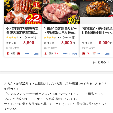
令和8年熊本地震復興支
＼総合1位常連 高リピー
[期間限定・寄付額見直
援 楽天限定寄附額[訳あ
ト率&衝撃の厚み10mm
し][全国最多日本一い
り]牛タン 500g〜2kg 肉
厚切り牛タン 塩味/ ≪ス
て牛入り]ハンバーグ
4.2
(
2291
件
)
4.4
(
16195
件
)
牛肉 訳あり 牛タン 冷凍
ピード発送!!10営業日以
1.5kg(150g×10個) い
8,500
8,000
9,000
寄付金額
寄付金額
寄付金額
円〜
円〜
円
小分け 厚切り 薄切り 食
内発送≫ 選べる内容量
て牛 × 岩中豚 ハンバー
熊本県 八代市
岩手県 花巻市
岩手県 盛岡市
べ比べ 500g 1kg 1.5kg
500g / 1kg 定期便 毎月
グ 合挽き 合い挽き 黒
2kg 牛 人気 ビーフ 牛た
届く 牛肉 肉 BBQ ふるさ
和牛 人気 冷凍 個包装 
13
サイトで比較
15
サイトで比較
3
サイトで比較
ん ふるさと納税 ランキ
と 人気 ランキング 岩手
分け 冷凍 牛肉 豚肉 和
ング スピード発送 送料
県 花巻市
ビーフ ポーク はんば
もっと見る
無料
ぐ 挽肉 お肉 ミンチ 肉
お弁当 hannba-gu ラ
キング 1位 1万円以下 
手県 盛岡市 東北 岩手 
岡 shikoku001k
ふるさと納税22サイトに掲載されている返礼品を横断比較できる「ふるさと
納税ガイド」。
「シャルマン クーラーボックス 7〜45L(ベージュ) アウトドア用品 キャン
プ…」が掲載されているサイトを比較掲載しています。
サイトごとに量や寄付金額が異なることもあるので、最安値を見つけてみて
ください。