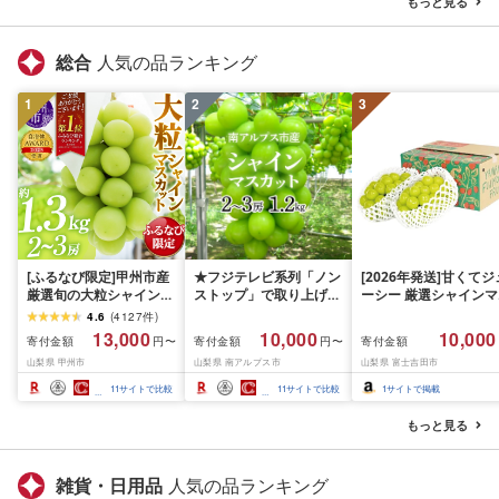
もっと見る
総合
人気の品ランキング
1
2
3
[ふるなび限定]甲州市産
★フジテレビ系列「ノン
[2026年発送]甘くてジ
厳選旬の大粒シャインマ
ストップ」で取り上げら
ーシー 厳選シャインマ
スカット 約1.3kg 2〜3
れました!★[2026年発送
スカット1.2kg (2026
4.6
(
4127
件
)
房[2026年発送]
先行予約]南アルプス市
月前半(1〜15日)から1
13,000
10,000
10,000
寄付金額
寄付金額
寄付金額
円〜
円〜
(MG)B12-472 FN-
産シャインマスカット
月下旬までの発送) フ
山梨県 甲州市
山梨県 南アルプス市
山梨県 富士吉田市
Limited-VO シャインマ
1.2kg以上(2〜3房)ふる
ーツ ぶどう 果物 山梨
スカット フルーツ
さと納税 おすすめ 山梨
産 2026 旬 大粒 高級 
11
サイトで比較
11
サイトで比較
1
サイトで掲載
県 南アルプス市 送料無
ドウ 葡萄 富士吉田市
料 AL
もっと見る
雑貨・日用品
人気の品ランキング