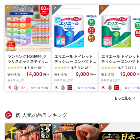
1
2
3
ランキング1位獲得! _ク
エリエール トイレット
エリエール トイレット
ラリスボックスティッシ
ティシュー コンパクト
ティシュー コンパクト
ュ60箱(1箱220組(440
シングル [個数が選べ
ダブル [選べるロール
4.7
(
5445
件
)
4.7
(
1242
件
)
4.7
(
756
件
)
枚))(5個入り×12セット)_
る:16・32・64 ロール]
数:32・64 ロール] 1.5
14,000
9,000
12,000
寄付金額
寄付金額
寄付金額
円〜
円〜
円
ティッシュ ティッシュ
1.5倍巻 82.5m トイレッ
巻 45m トイレットペ
栃木県 小山市
静岡県 富士宮市
静岡県 富士宮市
ペーパー 日用品 常備品
トペーパー シングル パ
パー ダブル パルプ10
生活用品 まとめ買い [配
ルプ100% 香りつき 日用
香りつき 日用品 消耗
10
サイトで比較
10
サイトで比較
10
サイトで比
送不可地域:離島・沖縄
品 消耗品 備蓄 ふるさと
備蓄 ふるさと納税 ふ
県]
納税 ふるさと 送料無料
さと 送料無料 静岡県 
もっと見る
静岡県 富士宮市
士宮市
肉
人気の品ランキング
1
2
3