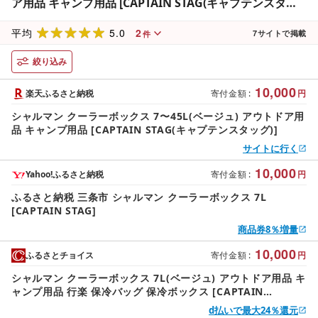
ア用品 キャンプ用品 [CAPTAIN STAG(キャプテンスタッ
グ)]
5.0
2
平均
7
サイトで掲載
件
絞り込み
10,000
楽天ふるさと納税
寄付金額
:
円
シャルマン クーラーボックス 7〜45L(ベージュ) アウトドア用
品 キャンプ用品 [CAPTAIN STAG(キャプテンスタッグ)]
サイトに行く
10,000
Yahoo!ふるさと納税
寄付金額
:
円
ふるさと納税 三条市 シャルマン クーラーボックス 7L
[CAPTAIN STAG]
商品券8％増量
10,000
ふるさとチョイス
寄付金額
:
円
シャルマン クーラーボックス 7L(ベージュ) アウトドア用品 キ
ャンプ用品 行楽 保冷バッグ 保冷ボックス [CAPTAIN
STAG(キャプテンスタッグ)] 10000円以下 1万円以下
d払いで最大24％還元