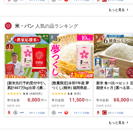
米 白米 精米 国産 限定
リエーション お楽しみ
ごはん ご飯 白飯 米 お米
食味 毎日の食卓 毎月
もっと見る
ふるさと 人気 ランキン
わる 色々試せる 志賀
グ
米 岩沼産米
米・パン
人気の品ランキング
1
2
3
[新米先行予約受付中!]＼
[数量限定]令和7年産 夢
新米 食べ比べセット 
累計467万kg出荷 /[農家
つくし(精米) 福岡県産ブ
期便 6ヶ月 [選べる容量
応援米]訳あり 令和7年産
ランド米 10kg (品
おこめ 精米 ライス ご
4.4
(
4895
件
)
4.8
(
9
件
)
令和8年産ふくきらり 夢
番:3X11R7)
ん つきあかり つや姫 
6,000
11,500
66,000
寄付金額
寄付金額
寄付金額
円〜
円〜
円
つくし 5kg 10kg 15kg
じのきらめき だて正夢
福岡県 赤村
福岡県 赤村
宮城県 岩沼市
20kg [選べる品種・内容
ひとめぼれ ササニシキ
量・出荷時期]複数原料
セット 銘柄米 味比べ 
5
サイトで比較
7
サイトで比較
2
サイトで比較
米 白米 精米 国産 限定
リエーション お楽しみ
ごはん ご飯 白飯 米 お米
食味 毎日の食卓 毎月
もっと見る
ふるさと 人気 ランキン
わる 色々試せる 志賀
グ
米 岩沼産米