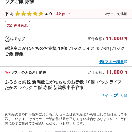
ックご飯 赤飯
4.9
42
平均
2
サイトで掲載
件
絞り込み
11,000
ふるなび
寄付金額
:
円
新潟産こがねもちのお赤飯 10個 パックライス たかの|パック
ご飯 赤飯
4%マネー増量
11,000
ヤフーのふるさと納税
寄付金額
:
円
ふるさと納税 新潟産こがねもちのお赤飯 10個 パックライス
たかの|パックご飯 赤飯 新潟県小千谷市
サイトに行く
返礼品の量や同一価格におけるボリュームは返礼品名から抽出し自動計算して表
示しています。そのため、一部計算結果が正しくない場合がありますので、寄付
前に必ずご自身でご確認いただくようお願いします。