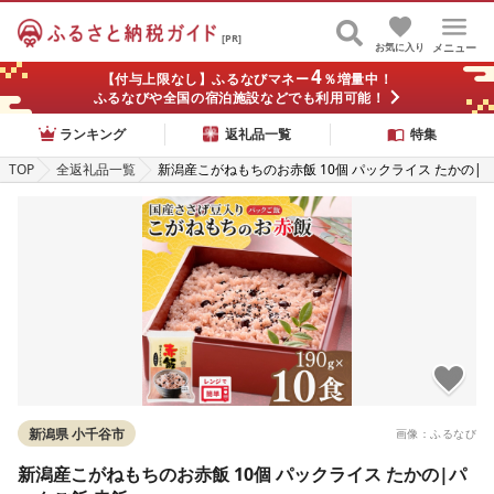
[PR]
お気に入り
メニュー
4
【付与上限なし】ふるなびマネー
％増量中！
ふるなびや全国の宿泊施設などでも利用可能！
ランキング
返礼品一覧
特集
TOP
全返礼品一覧
新潟産こがねもちのお赤飯 10個 パックライス たかの|
パックご飯 赤飯
新潟県 小千谷市
画像：ふるなび
新潟産こがねもちのお赤飯 10個 パックライス たかの|パ