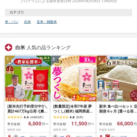
プログラムによる最終更新日時 2026年08月08日 12時00分
カテゴリ
米・パン
白米
玄米・雑穀米
白米
人気の品ランキング
1
2
3
[新米先行予約受付中!]＼
[数量限定]令和7年産 夢
新米 食べ比べセット 
累計467万kg出荷 /[農家
つくし(精米) 福岡県産ブ
期便 6ヶ月 [選べる容量
応援米]訳あり 令和7年産
ランド米 10kg (品
おこめ 精米 ライス ご
4.4
(
4895
件
)
4.8
(
9
件
)
令和8年産ふくきらり 夢
番:3X11R7)
ん つきあかり つや姫 
6,000
11,500
66,000
寄付金額
寄付金額
寄付金額
円〜
円〜
円
つくし 5kg 10kg 15kg
じのきらめき だて正夢
福岡県 赤村
福岡県 赤村
宮城県 岩沼市
20kg [選べる品種・内容
ひとめぼれ ササニシキ
量・出荷時期]複数原料
セット 銘柄米 味比べ 
5
サイトで比較
7
サイトで比較
2
サイトで比較