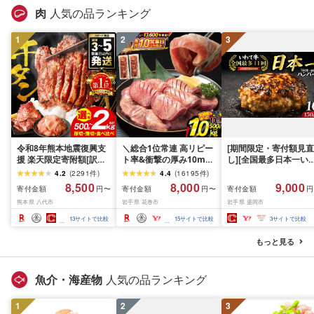
肉
人気の品ランキング
1
2
3
令和8年熊本地震復興支
＼総合1位常連 高リピー
[期間限定・寄付額見直
援 楽天限定寄附額[訳あ
ト率&衝撃の厚み10mm
し][全国最多日本一い
り]牛タン 500g〜2kg 肉
厚切り牛タン 塩味/ ≪ス
て牛入り]ハンバーグ
4.2
(
2291
件
)
4.4
(
16195
件
)
牛肉 訳あり 牛タン 冷凍
ピード発送!!10営業日以
1.5kg(150g×10個) い
8,500
8,000
9,000
寄付金額
寄付金額
寄付金額
円〜
円〜
円
小分け 厚切り 薄切り 食
内発送≫ 選べる内容量
て牛 × 岩中豚 ハンバー
熊本県 八代市
岩手県 花巻市
岩手県 盛岡市
べ比べ 500g 1kg 1.5kg
500g / 1kg 定期便 毎月
グ 合挽き 合い挽き 黒
2kg 牛 人気 ビーフ 牛た
届く 牛肉 肉 BBQ ふるさ
和牛 人気 冷凍 個包装 
13
サイトで比較
15
サイトで比較
3
サイトで比較
ん ふるさと納税 ランキ
と 人気 ランキング 岩手
分け 冷凍 牛肉 豚肉 和
ング スピード発送 送料
県 花巻市
ビーフ ポーク はんば
もっと見る
無料
ぐ 挽肉 お肉 ミンチ 肉
お弁当 hannba-gu ラ
キング 1位 1万円以下 
魚介・海産物
人気の品ランキング
手県 盛岡市 東北 岩手 
岡 shikoku001k
1
2
3