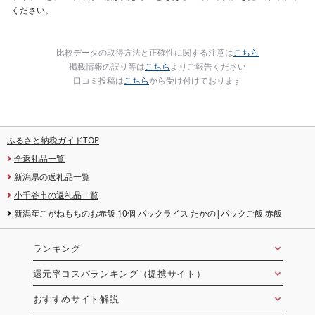
ください。
比較データの取得方法と正確性に関する注意は
こちら
掲載情報の誤り等は
こちら
よりご報告ください
口コミ投稿は
こちら
から受け付けております
ふるさと納税ガイドTOP
全返礼品一覧
新潟県の返礼品一覧
小千谷市の返礼品一覧
新潟産こがねもちのお赤飯 10個 パックライス たかの|パックご飯 赤飯
ランキング
還元率コスパランキング（提携サイト）
おすすめサイト解説