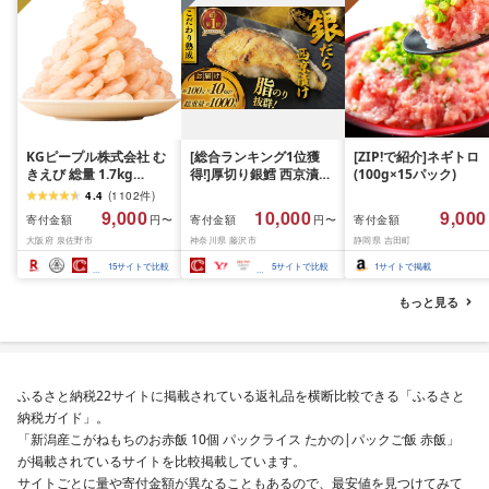
KGピープル株式会社 む
[総合ランキング1位獲
[ZIP!で紹介]ネギトロ
きえび 総量 1.7kg
得!]厚切り銀鱈 西京漬け
(100g×15パック)
(850g×2P) 特大 5Lサイ
訳あり 銀鱈 西京漬け 計
4.4
(
1102
件
)
ズ バナメイエビ バラ凍
約 1,000g (約 100g × 10
9,000
10,000
9,000
寄付金額
寄付金額
寄付金額
円〜
円〜
結 下処理不要 サイズ不
切) 西京味噌 西京みそ 味
大阪府 泉佐野市
神奈川県 藤沢市
静岡県 吉田町
揃い 訳あり
噌漬け みそ 味噌 鮮魚 魚
介 銀だら 銀ダラ ギンダ
15
サイトで比較
5
サイトで比較
1
サイトで掲載
ラ ぎんだら 鱈 タラ 魚
西京焼き 西京漬 西京や
もっと見る
き 冷凍 厳選 鮮魚 漬け魚
漬魚 新鮮 小分け 人気返
礼品 おかず おつまみ お
酒のあて 家計応援
10000円 魚喜 神奈川 湘
ふるさと納税22サイトに掲載されている返礼品を横断比較できる「ふるさと
南 藤沢
納税ガイド」。
「新潟産こがねもちのお赤飯 10個 パックライス たかの|パックご飯 赤飯」
が掲載されているサイトを比較掲載しています。
サイトごとに量や寄付金額が異なることもあるので、最安値を見つけてみて