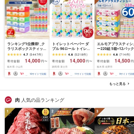
ランキング1位獲得! _ク
トイレットペーパー ダ
エルモアプラスティシ
ラリスボックスティッシ
ブル 96ロール トイレッ
ー220組 5箱×12パック
ュ60箱(1箱220組(440
ト[sf002-122]
(60箱)[離島・沖縄県不
4.7
(
5447
件
)
4.6
(
5218
件
)
4.6
(
714
件
)
枚))(5個入り×12セット)_
可]_ ティッシュ ティッ
14,000
14,000
14,500
寄付金額
寄付金額
寄付金額
円〜
円〜
円
ティッシュ ティッシュ
シュペーパー 日用品 
栃木県 小山市
静岡県 富士市
栃木県 佐野市
ペーパー 日用品 常備品
耗品 まとめ買い 常備
生活用品 まとめ買い [配
生活用品 ボックスティ
10
サイトで比較
11
サイトで比較
9
サイトで比
送不可地域:離島・沖縄
ッシュ [配送不可地域:
県]
島・沖縄県]
もっと見る
肉
人気の品ランキング
1
2
3