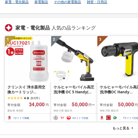
家電・電化製品
家電製品
その他の家電製品
雑貨・日用品
家電・電化製品
人気の品ランキング
1
2
3
クリンスイ 浄水器用交
ケルヒャーモバイル高圧
ケルヒャーモバイル高
換カートリッジ
洗浄機 OC 5 Handy(ハ
洗浄機OC Handy
HUC17021 アンダーシ
ンディジェット)
Compact(ハンディエ
4.9
(
60
件
)
ンクタイプ PFAS除去確
神奈川県 横浜市 生活
34,000
50,000
50,000
寄付金額
寄付金額
寄付金額
円
円〜
円
認済 水 お水 家庭用 ろ過
電 日用品 人気 おすす
愛知県 幸田町
神奈川県 横浜市
神奈川県 横浜市
交換カートリッジ カー
送料無料 掃除 便利 コ
トリッジ キッチン 新生
パクト 高圧洗浄機 ポ
1
サイトで掲載
4
サイトで比較
7
サイトで比
活 おいしい水 送料無料
タブル清掃 泡洗浄 家
ラク ベランダ掃除
もっと見る