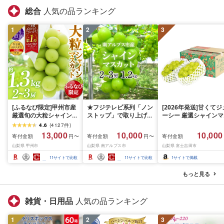
総合
人気の品ランキング
1
2
3
[ふるなび限定]甲州市産
★フジテレビ系列「ノン
[2026年発送]甘くてジ
厳選旬の大粒シャインマ
ストップ」で取り上げら
ーシー 厳選シャインマ
スカット 約1.3kg 2〜3
れました!★[2026年発送
スカット1.2kg (2026
4.6
(
4127
件
)
房[2026年発送]
先行予約]南アルプス市
月前半(1〜15日)から1
13,000
10,000
10,000
寄付金額
寄付金額
寄付金額
円〜
円〜
(MG)B12-472 FN-
産シャインマスカット
月下旬までの発送) フ
山梨県 甲州市
山梨県 南アルプス市
山梨県 富士吉田市
Limited-VO シャインマ
1.2kg以上(2〜3房)ふる
ーツ ぶどう 果物 山梨
スカット フルーツ
さと納税 おすすめ 山梨
産 2026 旬 大粒 高級 
11
サイトで比較
11
サイトで比較
1
サイトで掲載
県 南アルプス市 送料無
ドウ 葡萄 富士吉田市
料 AL
もっと見る
雑貨・日用品
人気の品ランキング
1
2
3