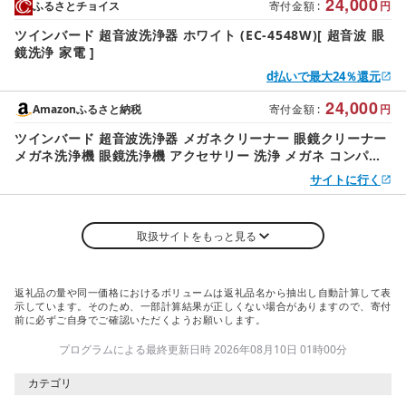
24,000
ふるさとチョイス
寄付金額
:
円
ツインバード 超音波洗浄器 ホワイト (EC-4548W)[ 超音波 眼
鏡洗浄 家電 ]
d払いで最大24％還元
24,000
Amazonふるさと納税
寄付金額
:
円
ツインバード 超音波洗浄器 メガネクリーナー 眼鏡クリーナー
メガネ洗浄機 眼鏡洗浄機 アクセサリー 洗浄 メガネ コンパク
ト ホワイト EC-4548W
サイトに行く
取扱サイトをもっと見る
返礼品の量や同一価格におけるボリュームは返礼品名から抽出し自動計算して表
示しています。そのため、一部計算結果が正しくない場合がありますので、寄付
前に必ずご自身でご確認いただくようお願いします。
プログラムによる最終更新日時 2026年08月10日 01時00分
カテゴリ