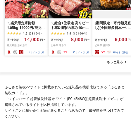
＼楽天限定寄附額
＼総合1位常連 高リピー
[期間限定・寄付額見直
1.05kg 14000円/鹿児島
ト率&衝撃の厚み10mm
し][全国最多日本一い
県産 黒毛和牛 牛肉 赤身
厚切り牛タン 塩味/ ≪ス
て牛入り]ハンバーグ
4.6
(
2819
件
)
4.4
(
16196
件
)
モモ ウデ (スライス or
ピード発送!!10営業日以
1.5kg(150g×10個) い
14,000
8,000
9,000
寄付金額
寄付金額
寄付金額
円〜
円〜
円
焼肉)[計1kg~2.1kg / 定
内発送≫ 選べる内容量
て牛 × 岩中豚 ハンバー
鹿児島県 志布志市
岩手県 花巻市
岩手県 盛岡市
期便 全3回] すき焼き し
500g / 1kg 定期便 毎月
グ 合挽き 合い挽き 黒
ゃぶしゃぶ 国産 肉 国産
届く 牛肉 肉 BBQ ふるさ
和牛 人気 冷凍 個包装 
4
サイトで比較
15
サイトで比較
3
サイトで比較
牛 お肉 モモ肉 牛しゃぶ
と 人気 ランキング 岩手
分け 冷凍 牛肉 豚肉 和
薄切り 冷凍 小分け ラン
県 花巻市
ビーフ ポーク はんば
もっと見る
キング 人気 BBQ [ナン
ぐ 挽肉 お肉 ミンチ 肉
チク]
お弁当 hannba-gu ラ
キング 1位 1万円以下 
手県 盛岡市 東北 岩手 
岡 shikoku001k
ふるさと納税22サイトに掲載されている返礼品を横断比較できる「ふるさと
納税ガイド」。
「ツインバード 超音波洗浄器 ホワイト (EC-4548W)[ 超音波洗浄 メガ…」が
掲載されているサイトを比較掲載しています。
サイトごとに量や寄付金額が異なることもあるので、最安値を見つけてみて
ください。