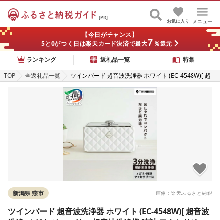
[PR]
お気に入り
メニュー
【今日がチャンス】
7
5と0がつく日は楽天カード決済で最大
％還元
ランキング
返礼品一覧
特集
TOP
全返礼品一覧
ツインバード 超音波洗浄器 ホワイト (EC-4548W)[ 超
音波洗浄 メガネ ジュエリー 超音波洗浄機 時計 アクセ
サリー 家電 コンパクト 白 タイマー 自動 タッチスイッ
チ式 アクセサリーホルダー付き オートオフ ランキング
TWINBIRD 新潟県 燕市 燕三条 ]
新潟県 燕市
画像：楽天ふるさと納税
ツインバード 超音波洗浄器 ホワイト (EC-4548W)[ 超音波