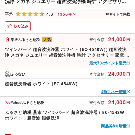
洗浄 メガネ ジュエリー 超音波洗浄機 時計 アクセサリー
家電 コンパクト 白 タイマー 自動 タッチスイッチ式 アク
4.6
1356
セサリーホルダー付き オートオフ ランキング TWINBIRD
平均
10
サイトで掲載
件
新潟県 燕市 燕三条 ]
絞り込み
24,000
楽天ふるさと納税
人気
寄付金額
:
円
ツインバード 超音波洗浄器 ホワイト (EC-4548W)[ 超音波洗
浄 メガネ ジュエリー 超音波洗浄機 時計 アクセサリー 家電 コ
ンパクト 白 タイマー 自動 タッチスイッチ式 アクセサリーホ
最大7％ポイント還元
ルダー付き オートオフ ランキング TWINBIRD 新潟県 燕市 燕
三条 ]
24,000
ふるなび
寄付金額
:
円
超音波洗浄器 ホワイト (EC-4548W)
4%マネー増量
24,000
Yahoo!ふるさと納税
寄付金額
:
円
ふるさと納税 燕市 ツインバード 超音波洗浄器 ( EC-4548W
ホワイト ) 超音波 眼鏡洗浄
商品券8％増量