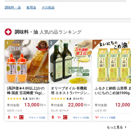
調味料・油
食用油
その他油
調味料・油
人気の品ランキング
1
2
3
[高評価★4.80以上]かの
オリーブオイル 有機栽
ふるさと納税 山形県 
蜂 国産 百花蜂蜜 1kg(と
培 エキストラバージン
いにちのこめ油1500g
んがり容器500g×2本)養
オリーブ オイル シング
本
4.8
(
861
件
)
4.8
(
804
件
)
蜂一筋60年自慢の一品
ル 2本 セット オーガニ
13,000
22,000
12,000
寄付金額
寄付金額
寄付金額
円〜
円〜
ハチミツ 非加熱 純粋は
ック 調味料 油 オリーブ
福岡県 八女市
岡山県 瀬戸内市
山形県 (県)
ちみつ ハニー 防災グッ
油 食用油 ギフト 人気 サ
ズ 常温 保存 備蓄 防災食
ラダ ドレッシング パス
11
サイトで比較
14
サイトで比較
1
サイトで掲載
非常食 保存食 はちみつ
タ
もっと見る