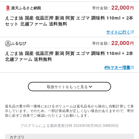
22,000
楽天ふるさと納税
寄付金額
:
円
えごま油 国産 低温圧搾 新潟 阿賀 エゴマ 調味料 110ml × 2本
セット 北越ファーム 送料無料
サイトに行く
22,000
ふるなび
寄付金額
:
円
えごま油 国産 低温圧搾 新潟 阿賀 エゴマ 調味料 110ml × 2本
北越ファーム 送料無料
4%マネー増量
取扱サイトをもっと見る
返礼品の量や同一価格におけるボリュームは返礼品名から抽出し自動計算して表
示しています。そのため、一部計算結果が正しくない場合がありますので、寄付
前に必ずご自身でご確認いただくようお願いします。
プログラムによる最終更新日時 2026年08月06日 04時00分
カテゴリ