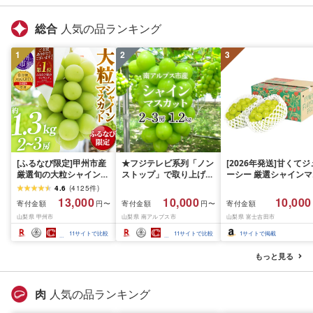
総合
人気の品ランキング
1
2
3
[ふるなび限定]甲州市産
★フジテレビ系列「ノン
[2026年発送]甘くてジ
厳選旬の大粒シャインマ
ストップ」で取り上げら
ーシー 厳選シャインマ
スカット 約1.3kg 2〜3
れました!★[2026年発送
スカット1.2kg (2026
4.6
(
4125
件
)
房[2026年発送]
先行予約]南アルプス市
月前半(1〜15日)から1
13,000
10,000
10,000
寄付金額
寄付金額
寄付金額
円〜
円〜
(MG)B12-472 FN-
産シャインマスカット
月下旬までの発送) フ
山梨県 甲州市
山梨県 南アルプス市
山梨県 富士吉田市
Limited-VO シャインマ
1.2kg以上(2〜3房)ふる
ーツ ぶどう 果物 山梨
スカット フルーツ
さと納税 おすすめ 山梨
産 2026 旬 大粒 高級 
11
サイトで比較
11
サイトで比較
1
サイトで掲載
県 南アルプス市 送料無
ドウ 葡萄 富士吉田市
料 AL
もっと見る
肉
人気の品ランキング