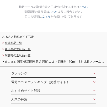
比較データの取得方法と正確性に関する注意は
こちら
掲載情報の誤り等は
こちら
よりご報告ください
口コミ投稿は
こちら
から受け付けております
ふるさと納税ガイドTOP
全返礼品一覧
新潟県の返礼品一覧
阿賀町の返礼品一覧
えごま油 国産 低温圧搾 新潟 阿賀 エゴマ 調味料 110ml × 1本 北越ファーム 送
料無料
ランキング
還元率コスパランキング（提携サイト）
おすすめサイト解説
人気の特集