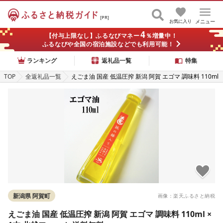
[PR]
お気に入り
メニュー
4
【付与上限なし】ふるなびマネー
％増量中！
ふるなびや全国の宿泊施設などでも利用可能！
ランキング
返礼品一覧
特集
TOP
全返礼品一覧
えごま油 国産 低温圧搾 新潟 阿賀 エゴマ 調味料 110ml
× 1本 北越ファーム 送料無料
新潟県 阿賀町
画像：楽天ふるさと納税
えごま油 国産 低温圧搾 新潟 阿賀 エゴマ 調味料 110ml ×