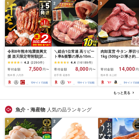
1
2
3
令和8年熊本地震復興支
＼総合1位常連 高リピー
肉卸直営 牛タン 厚切
援 楽天限定寄附額[訳あ
ト率&衝撃の厚み10mm
1kg (500g×2/厚さ約
り]牛タン 500g〜2kg 肉
厚切り牛タン 塩味/ ≪ス
10mm) 訳あり 訳有り
4.2
(
2290
件
)
4.4
(
16189
件
)
牛肉 訳あり 牛タン 冷凍
ピード発送!!10営業日以
牛肉 焼肉 冷凍 スライ
7,500
8,000
14,000
寄付金額
寄付金額
寄付金額
円〜
円〜
円
小分け 厚切り 薄切り 食
内発送≫ 選べる内容量
業務用 バーベキュー
熊本県 八代市
岩手県 花巻市
熊本県 水上村
べ比べ 500g 1kg 1.5kg
500g / 1kg 定期便 毎月
BBQ おつまみ ギフト 
2kg 牛 人気 ビーフ 牛た
届く 牛肉 肉 BBQ ふるさ
祝い お中元 夏ギフト
13
サイトで比較
15
サイトで比較
5
サイトで比
ん ふるさと納税 ランキ
と 人気 ランキング 岩手
ング スピード発送 送料
県 花巻市
もっと見る
無料
魚介・海産物
人気の品ランキング
1
2
3