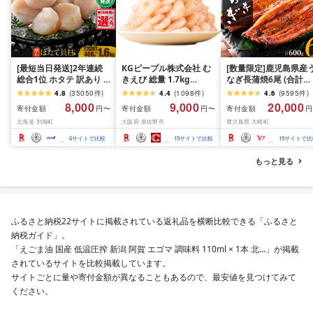
[最短当日発送]2年連続
KGピープル株式会社 む
[数量限定]鹿児島県産
総合1位 ホタテ 訳あり (
きえび 総量 1.7kg
なぎ長蒲焼6尾 (合計
ふるさと納税 ほたて ふ
(850g×2P) 特大 5Lサイ
600g以上)
4.8
(
35050
件
)
4.4
(
1098
件
)
4.6
(
9595
件
)
るさと納税 訳あり 帆立
ズ バナメイエビ バラ凍
8,000
9,000
20,000
寄付金額
寄付金額
寄付金額
円〜
円〜
円
ふるさと わけあり ホタ
結 下処理不要 サイズ不
北海道 別海町
大阪府 泉佐野市
鹿児島県 大崎町
テ貝柱 貝 人気 不揃い 刺
揃い 訳あり
身 規格外 魚介 ランキン
6
サイトで比較
15
サイトで比較
15
サイトで比
グ 海鮮 冷凍 発送時期が
選べる 北海道 別海町 )
もっと見る
(クラウドファンディン
グ対象)
ふるさと納税22サイトに掲載されている返礼品を横断比較できる「ふるさと
納税ガイド」。
「えごま油 国産 低温圧搾 新潟 阿賀 エゴマ 調味料 110ml × 1本 北…」が掲載
されているサイトを比較掲載しています。
サイトごとに量や寄付金額が異なることもあるので、最安値を見つけてみて
ください。