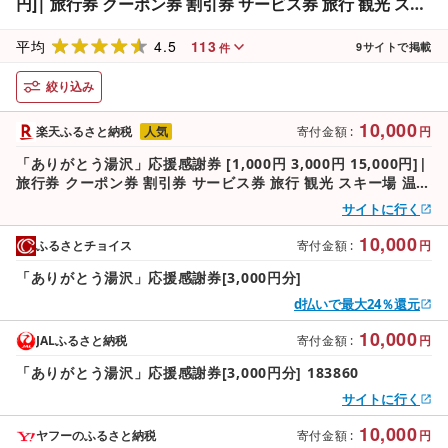
円]| 旅行券 クーポン券 割引券 サービス券 旅行 観光 スキ
ー場 温泉 お土産 旅館 ホテル 民宿 レジャー施設 お食事券
4.5
113
地域商品券 リフト券 旅行券 スノーボード チケット 越後
平均
9
サイトで掲載
件
湯沢
絞り込み
10,000
楽天ふるさと納税
人気
寄付金額
:
円
「ありがとう湯沢」応援感謝券 [1,000円 3,000円 15,000円]|
旅行券 クーポン券 割引券 サービス券 旅行 観光 スキー場 温泉
お土産 旅館 ホテル 民宿 レジャー施設 お食事券 地域商品券 リ
サイトに行く
フト券 旅行券 スノーボード チケット 越後湯沢
10,000
ふるさとチョイス
寄付金額
:
円
「ありがとう湯沢」応援感謝券[3,000円分]
d払いで最大24％還元
10,000
JALふるさと納税
寄付金額
:
円
「ありがとう湯沢」応援感謝券[3,000円分] 183860
サイトに行く
10,000
ヤフーのふるさと納税
寄付金額
:
円