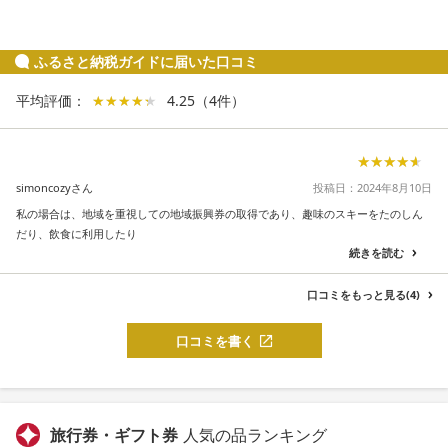
ふるさと納税ガイドに届いた口コミ
平均評価：
★★★★★
★★★★★
4.25
（
4
件
）
★★★★★
★★★★★
simoncozyさん
投稿日：2024年8月10日
私の場合は、地域を重視しての地域振興券の取得であり、趣味のスキーをたのしん
だり、飲食に利用したり
続きを読む
口コミをもっと見る(4)
口コミを書く
旅行券・ギフト券
人気の品ランキング