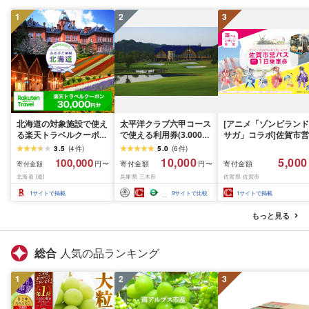
1
2
3
北海道の対象施設で使え
太平洋クラブ六甲コース
[アニメ「ゾンビランド
る楽天トラベルクーポン
で使える利用券(3.000円
サガ」コラボ]佐賀市営
寄付額100,000円
分)
バス1日乗車券(2026年
3.5
(
4
件
)
5.0
(
6
件
)
秋発送予定)
10,000
5,000
100,000
寄付金額
寄付金額
円〜
円〜
寄付金額
北海道 (道)
兵庫県 三木市
佐賀県 佐賀市
1
サイトで掲載
9
サイトで比較
1
サイトで掲載
もっと見る
総合
人気の品ランキング
1
2
3