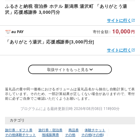
ふるさと納税 宿泊券 ホテル 新潟県 湯沢町 「ありがとう湯
沢」応援感謝券 3,000円分
サイトに行く
10,000
au PAY
寄付金額
:
円
「ありがとう湯沢」応援感謝券[3,000円分]
サイトに行く
取扱サイトをもっと見る
返礼品の量や同一価格におけるボリュームは返礼品名から抽出し自動計算して表
示しています。そのため、一部計算結果が正しくない場合がありますので、寄付
前に必ずご自身でご確認いただくようお願いします。
プログラムによる最終更新日時 2026年08月08日 11時00分
カテゴリ
旅行券・ギフト券
旅行券・宿泊券
商品券
体験チケット
その他体験チケット
地域振興券
その他
その他(その他)