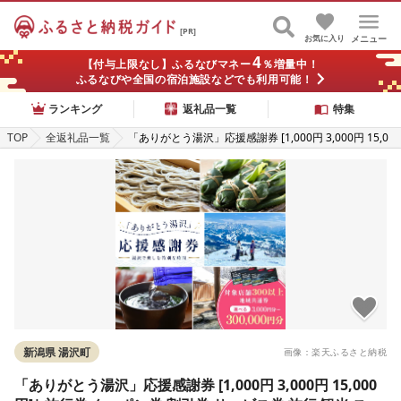
[PR]
お気に入り
メニュー
4
【付与上限なし】ふるなびマネー
％増量中！
ふるなびや全国の宿泊施設などでも利用可能！
ランキング
返礼品一覧
特集
TOP
全返礼品一覧
「ありがとう湯沢」応援感謝券 [1,000円 3,000円 15,0
00円]| 旅行券 クーポン券 割引券 サービス券 旅行 観光
スキー場 温泉 お土産 旅館 ホテル 民宿 レジャー施設 お
食事券 地域商品券 リフト券 旅行券 スノーボード チケ
ット 越後湯沢
新潟県 湯沢町
画像：楽天ふるさと納税
「ありがとう湯沢」応援感謝券 [1,000円 3,000円 15,000