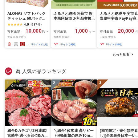
ALOHAS ソフトパック
ふるさと納税 阿蘇市 熊
ふるさと納税 甲斐市 
ティッシュ 60パック
本県阿蘇市 お礼品交換
梨県甲斐市 PayPay商
×400枚(200組) 日用品
チケット 1,000円分
券(6,000円分)※地域
4.5
(
587
件
)
必需品 常備品 まとめ買
一部の加盟店のみで利
10,000
1,000
20,000
寄付金額
寄付金額
寄付金額
円〜
円〜
円
い 備蓄 防災
可
大阪府 泉佐野市
熊本県 阿蘇市
山梨県 甲斐市
12
サイトで比較
1
サイトで掲載
1
サイトで掲載
もっと見る
肉
人気の品ランキング
1
2
3
総合&カテゴリ2冠達成!
＼総合1位常連 高リピー
[期間限定・寄付額見直
宮崎牛 選べる部位&カッ
ト率&衝撃の厚み10mm
し][全国最多日本一い