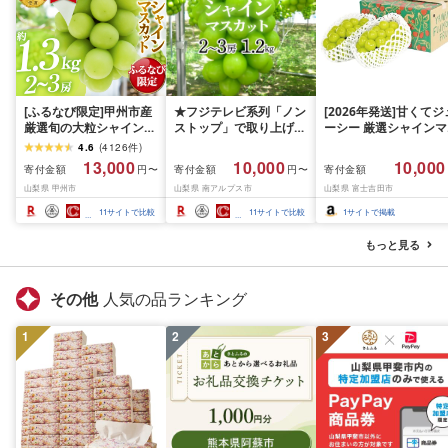
[ふるなび限定]甲州市産
★フジテレビ系列「ノン
[2026年発送]甘くてジ
厳選旬の大粒シャインマ
ストップ」で取り上げら
ーシー 厳選シャインマ
スカット 約1.3kg 2〜3
れました!★[2026年発送
スカット1.2kg (2026
4.6
(
4126
件
)
房[2026年発送]
先行予約]南アルプス市
月前半(1〜15日)から1
13,000
10,000
10,000
寄付金額
寄付金額
寄付金額
円〜
円〜
(MG)B12-472 FN-
産シャインマスカット
月下旬までの発送) フ
山梨県 甲州市
山梨県 南アルプス市
山梨県 富士吉田市
Limited-VO シャインマ
1.2kg以上(2〜3房)ふる
ーツ ぶどう 果物 山梨
スカット フルーツ
さと納税 おすすめ 山梨
産 2026 旬 大粒 高級 
11
サイトで比較
11
サイトで比較
1
サイトで掲載
県 南アルプス市 送料無
ドウ 葡萄 富士吉田市
料 AL
もっと見る
その他
人気の品ランキング
1
2
3