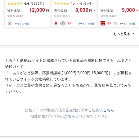
ト (赤身&霜降り)or(赤身
厚切り牛タン 塩味/ ≪ス
て牛入り]ハンバーグ
4.6
(
6623
件
)
4.4
(
16191
件
)
のみ) 500g 1kg 2kg[発
ピード発送!!10営業日以
1.5kg(150g×10個) い
12,000
8,000
9,000
寄付金額
寄付金額
寄付金額
円
円〜
円
送時期が選べる] 牛肉 焼
内発送≫ 選べる内容量
て牛 × 岩中豚 ハンバー
宮崎県 都城市
岩手県 花巻市
岩手県 盛岡市
肉 すき焼き しゃぶしゃ
500g / 1kg 定期便 毎月
グ 合挽き 合い挽き 黒
ぶ ステーキ ギフト お中
届く 牛肉 肉 BBQ ふるさ
和牛 人気 冷凍 個包装 
1
サイトで掲載
15
サイトで比較
3
サイトで比較
元 夏ギフト 送料無料
と 人気 ランキング 岩手
分け 冷凍 牛肉 豚肉 和
SKU-N203 [宮崎県都城
県 花巻市
ビーフ ポーク はんば
もっと見る
市]
ぐ 挽肉 お肉 ミンチ 肉
お弁当 hannba-gu ラ
キング 1位 1万円以下 
手県 盛岡市 東北 岩手 
岡 shikoku001k
ふるさと納税22サイトに掲載されている返礼品を横断比較できる「ふるさと
納税ガイド」。
「「ありがとう湯沢」応援感謝券 [1,000円 3,000円 15,000円]|…」が掲載さ
れているサイトを比較掲載しています。
サイトごとに量や寄付金額が異なることもあるので、最安値を見つけてみて
ください。
比較データの取得方法と正確性に関する注意は
こちら
掲載情報の誤り等は
こちら
よりご報告ください