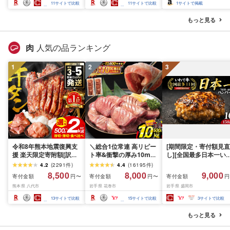
スカット フルーツ
さと納税 おすすめ 山梨
産 2026 旬 大粒 高級 
11
サイトで比較
11
サイトで比較
1
サイトで掲載
県 南アルプス市 送料無
ドウ 葡萄 富士吉田市
料 AL
もっと見る
肉
人気の品ランキング
1
2
3
令和8年熊本地震復興支
＼総合1位常連 高リピー
[期間限定・寄付額見直
援 楽天限定寄附額[訳あ
ト率&衝撃の厚み10mm
し][全国最多日本一い
り]牛タン 500g〜2kg 肉
厚切り牛タン 塩味/ ≪ス
て牛入り]ハンバーグ
4.2
(
2291
件
)
4.4
(
16195
件
)
牛肉 訳あり 牛タン 冷凍
ピード発送!!10営業日以
1.5kg(150g×10個) い
8,500
8,000
9,000
寄付金額
寄付金額
寄付金額
円〜
円〜
円
小分け 厚切り 薄切り 食
内発送≫ 選べる内容量
て牛 × 岩中豚 ハンバー
熊本県 八代市
岩手県 花巻市
岩手県 盛岡市
べ比べ 500g 1kg 1.5kg
500g / 1kg 定期便 毎月
グ 合挽き 合い挽き 黒
2kg 牛 人気 ビーフ 牛た
届く 牛肉 肉 BBQ ふるさ
和牛 人気 冷凍 個包装 
13
サイトで比較
15
サイトで比較
3
サイトで比較
ん ふるさと納税 ランキ
と 人気 ランキング 岩手
分け 冷凍 牛肉 豚肉 和
ング スピード発送 送料
県 花巻市
ビーフ ポーク はんば
もっと見る
無料
ぐ 挽肉 お肉 ミンチ 肉
お弁当 hannba-gu ラ