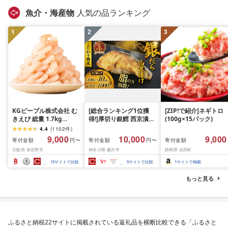
キング 1位 1万円以下 
魚介・海産物
人気の品ランキング
手県 盛岡市 東北 岩手 
岡 shikoku001k
1
2
3
KGピープル株式会社 む
[総合ランキング1位獲
[ZIP!で紹介]ネギトロ
きえび 総量 1.7kg
得!]厚切り銀鱈 西京漬け
(100g×15パック)
(850g×2P) 特大 5Lサイ
訳あり 銀鱈 西京漬け 計
4.4
(
1102
件
)
ズ バナメイエビ バラ凍
約 1,000g (約 100g × 10
9,000
10,000
9,000
寄付金額
寄付金額
寄付金額
円〜
円〜
結 下処理不要 サイズ不
切) 西京味噌 西京みそ 味
大阪府 泉佐野市
神奈川県 藤沢市
静岡県 吉田町
揃い 訳あり
噌漬け みそ 味噌 鮮魚 魚
介 銀だら 銀ダラ ギンダ
15
サイトで比較
5
サイトで比較
1
サイトで掲載
ラ ぎんだら 鱈 タラ 魚
西京焼き 西京漬 西京や
もっと見る
き 冷凍 厳選 鮮魚 漬け魚
漬魚 新鮮 小分け 人気返
礼品 おかず おつまみ お
酒のあて 家計応援
10000円 魚喜 神奈川 湘
ふるさと納税22サイトに掲載されている返礼品を横断比較できる「ふるさと
南 藤沢