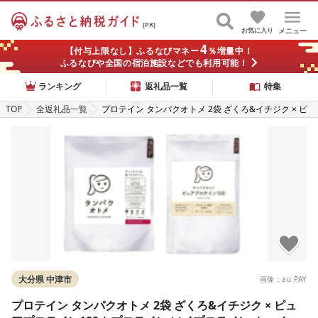
[PR]
お気に入り
メニュー
4
【付与上限なし】ふるなびマネー
％増量中！
ふるなびや全国の宿泊施設などでも利用可能！
ランキング
返礼品一覧
特集
TOP
全返礼品一覧
プロテイン タンパクオトメ 2袋 ざくろ&イチジク × ピ
ュアプロテイン100 | プロテイン ソイプロテイン ホエ
イプロテイン 女性 プロテイン 美容 プロテイン プロテ
インシェイカー プロテイン サプリメント タマチャンシ
ョップ 大分県 中津市
大分県 中津市
画像：au PAY
プロテイン タンパクオトメ 2袋 ざくろ&イチジク × ピュ