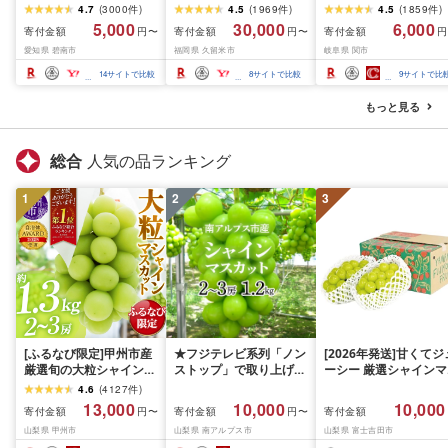
ックスナッツ 500g 〜
水 約40% 日本製 カート
(R7.09.13放送)[刀匠 関
4.7
(
3000
件
)
4.5
(
1969
件
)
4.5
(
1859
件
)
4kg 素焼きアーモンド
リッジ不要 美肌 保湿 温
孫六の伝統から生まれ
5,000
30,000
6,000
寄付金額
寄付金額
寄付金額
円〜
円〜
円
カシューナッツ マカダ
浴 選べるカラー 最強翌
ツメキリ][選べる本数 
愛知県 碧南市
福岡県 久留米市
岐阜県 関市
ミアナッツ くるみ 生ナ
日配送 洗浄 軽量 コンパ
本〜5本セット] 貝印 
ッツ 直火焙煎 素焼き 塩
クト 日用品 バス用品 お
孫六 爪切り type102 
14
サイトで比較
8
サイトで比較
9
サイトで比
油 不使用 おやつ ジップ
風呂 お取り寄せ 福岡県
テンレス 高級つめきり
付き 保存 便利 シュクレ
久留米市 送料無料
ストッパーケース U字
もっと見る
ナッツ 送料無料
取り外し可能 2WAY や
すり ギフト
総合
人気の品ランキング
1
2
3
[ふるなび限定]甲州市産
★フジテレビ系列「ノン
[2026年発送]甘くてジ
厳選旬の大粒シャインマ
ストップ」で取り上げら
ーシー 厳選シャインマ
スカット 約1.3kg 2〜3
れました!★[2026年発送
スカット1.2kg (2026
4.6
(
4127
件
)
房[2026年発送]
先行予約]南アルプス市
月前半(1〜15日)から1
13,000
10,000
10,000
寄付金額
寄付金額
寄付金額
円〜
円〜
(MG)B12-472 FN-
産シャインマスカット
月下旬までの発送) フ
山梨県 甲州市
山梨県 南アルプス市
山梨県 富士吉田市
Limited-VO シャインマ
1.2kg以上(2〜3房)ふる
ーツ ぶどう 果物 山梨