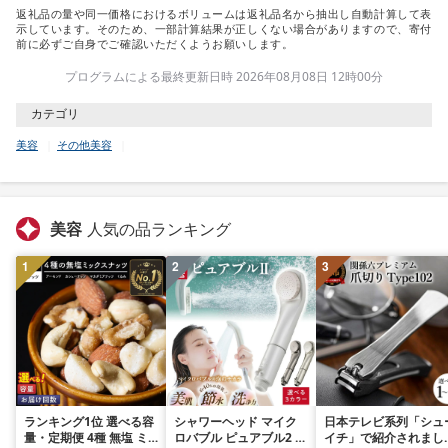
返礼品の量や同一価格におけるボリュームは返礼品名から抽出し自動計算して表
示しています。そのため、一部計算結果が正しくない場合がありますので、寄付
前に必ずご自身でご確認いただくようお願いします。
プログラムによる最終更新日時 2026年08月08日 12時00分
カテゴリ
美容
その他美容
美容
人気の品ランキング
1
2
3
ランキング1位 選べる容
シャワーヘッド マイク
日本テレビ系列「シュ
量・定期便 4種 無塩 ミ
ロバブル ピュアブル2 節
イチ」で紹介されまし