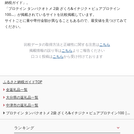
納税ガイド」。
「プロテイン タンパクオトメ 2袋 ざくろ&イチジク × ピュアプロテイン
100…」が掲載されているサイトを比較掲載しています。
サイトごとに量や寄付金額が異なることもあるので、最安値を見つけてみて
ください。
比較データの取得方法と正確性に関する注意は
こちら
掲載情報の誤り等は
こちら
よりご報告ください
口コミ投稿は
こちら
から受け付けております
ふるさと納税ガイドTOP
全返礼品一覧
大分県の返礼品一覧
中津市の返礼品一覧
プロテイン タンパクオトメ 2袋 ざくろ&イチジク × ピュアプロテイン100 |
プロテイン ソイプロテイン ホエイプロテイン 女性 プロテイン 美容 プロテイン
プロテインシェイカー プロテイン サプリメント タマチャンショップ 大分県 中
津市
ランキング