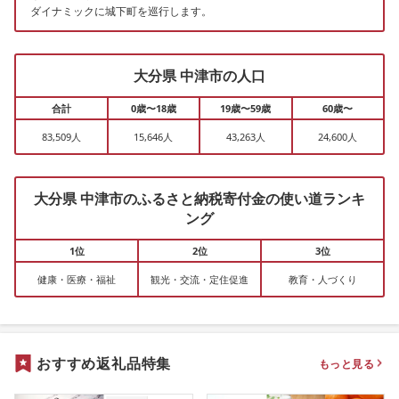
ダイナミックに城下町を巡行します。
大分県 中津市の人口
合計
0歳〜18歳
19歳〜59歳
60歳〜
83,509人
15,646人
43,263人
24,600人
大分県 中津市のふるさと納税寄付金の使い道ランキ
ング
1位
2位
3位
健康・医療・福祉
観光・交流・定住促進
教育・人づくり
おすすめ返礼品特集
もっと見る