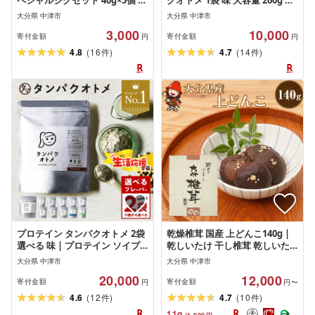
ペシャルジグセット 40g×5個 選
クオトメ 1袋 味 大容量 260g 以
べる セット数 1 or 2 限定カラー
上 | タマチャンショップ ソイプ
大分県 中津市
大分県 中津市
数量限定 | Dragon 中津市限定
ロテイン ホエイプロテイン 美
3,000
10,000
限定 ジグ ジグセット スペシャ
容成分 女性 プロテイン 美容 プ
寄付金額
寄付金額
円
円
ルジグセット ルアー 大分県 中
ロテイン プロテインシェイカー
(
)
(
)
4.8
16
4.7
14
件
件
津市
ダイエット 食 サプリメント 単
品 定期便 定期 大分県 中津市
プロテイン タンパクオトメ 2袋
乾燥椎茸 国産 上どんこ140g |
選べる 味 | プロテイン ソイプ
乾しいたけ 干し椎茸 乾しいた
ロテイン ホエイプロテイン 女
け 原木椎茸 干しシイタケ 干し
大分県 中津市
大分県 中津市
性 プロテイン 美容 プロテイン
しいたけ 大分県産 九州野菜 産
20,000
12,000
プロテインシェイカー プロテイ
地直送 九州産 中津市 送料無料
寄付金額
寄付金額
円
円〜
ン サプリメント タマチャンシ
(
)
(
)
4.6
12
4.7
10
件
件
ョップ 大分県 中津市
11
g