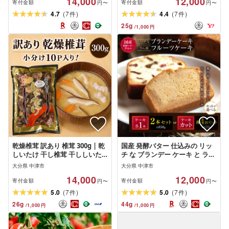
14,000
12,000
: もり山 スーパー細川 くうとん
寄付金額
寄付金額
円〜
円〜
ぶんごや げんきや からいち と
(
)
(
)
4.7
7
4.4
7
件
件
よからあげ]
25
g
/
1,000
円
乾燥椎茸 訳あり 椎茸 300g | 乾
国産 発酵バター 仕込みの リッ
しいたけ 干し椎茸 干ししいた
チ な ブランデー ケーキ と ラム
け 乾燥しいたけ 干しシイタケ
酒 フルーツケーキ 選べる セッ
大分県 中津市
大分県 中津市
原木 大分県産 九州産 中津市 国
ト 内容量 850g / 420g | お菓子
14,000
12,000
産 送料無料
菓子 おかし 洋菓子 ケーキ ブラ
寄付金額
寄付金額
円〜
円〜
ンデー フルーツ 焼き菓子 パウ
(
)
(
)
5.0
7
5.0
7
件
件
ンドケーキ おやつ デザート ス
26
g
44
g
/
1,000
円
/
1,000
円
イーツ 大分県 中津市