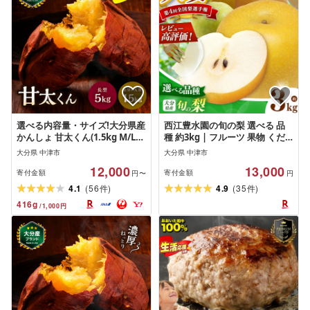
選べる内容量・サイズ!大分県産
西江豊水園の旬の梨 選べる 品
かんしょ 甘太くん(1.5kg M/L
種 約3kg | フルーツ 果物 くだ
丸型・長型/5kg M〜2L)| さつ
もの 果実 数量限定 梨 なし 喜水
大分県 中津市
大分県 中津市
まいも さつま芋 サツマイモ 芋
梨 幸水梨 豊水梨 菊水梨 新興梨
12,000
13,000
いも 紅はるか べにはるか 焼き
かおり梨 和梨 3kg 3キロ 新鮮
寄付金額
寄付金額
円〜
円
芋 おやつ ブランド 九州産 国産
産地直送 大分県産 九州産 国産
(
)
(
)
4.1
56
4.9
35
件
件
大分県 中津市[発送は2026年11
大分県 中津市[発送は2026年7
416
g
/
1,000
円
月下旬〜2027年4月下旬頃を予
月〜9月頃までの予定]
定]