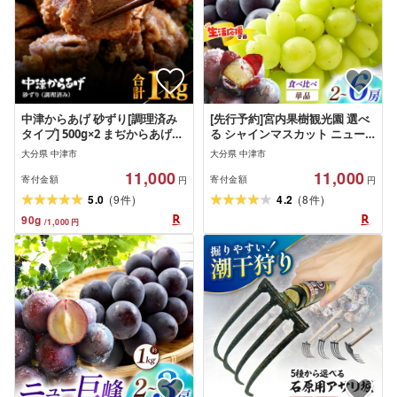
中津からあげ 砂ずり[調理済み
[先行予約]宮内果樹観光園 選べ
タイプ] 500g×2 まぢからあげ店
る シャインマスカット ニュー
| 味付調理済み 冷凍便 国産鶏使
巨峰 食べ比べ 単品 2房 〜 6房 (
大分県 中津市
大分県 中津市
用 鶏肉 中津からあげ 唐揚げ か
約 1kg / 2kg ) | フルーツ 果物
11,000
11,000
らあげ から揚げ レンジ 冷凍 冷
くだもの ぶどう ブドウ 葡萄 マ
寄付金額
寄付金額
円
円
凍食品 弁当 おかず お惣菜 おつ
スカット 巨峰 セット 産地直送
(
)
(
)
5.0
9
4.2
8
件
件
まみ 大分県 中津市
大分県 中津市 [発送は2026年8
90
g
/
1,000
円
月5日〜2026年9月10日頃予定]