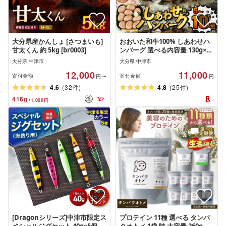
大分県産かんしょ [さつまいも]
おおいた和牛100% しあわせハ
甘太くん 約 5kg [br0003]
ンバーグ 選べる内容量 130g×10
個入 (合計1.3kg) / 130g×5個入
大分県 中津市
大分県 中津市
(合計650g) | お肉 肉 牛肉 豊後
12,000
11,000
牛 ハンバーグ おかず 惣菜 冷凍
寄付金額
寄付金額
円〜
円
大分県産 九州産 国産 冷凍 送料
(
)
(
)
4.6
32
4.8
25
件
件
無料
416
g
/
1,000
円
[Dragonシリーズ]中津市限定ス
プロテイン 11種 選べる タンパ