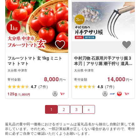
フルーツトマト 玄 1kg ミニト
中村刃物 石原用片手アサリ掘 3
マト トマト
本刃 | アサリ堀 潮干狩り 道具
原石用 貝取り 貝堀 レジャー 熊
大分県 中津市
大分県 中津市
手 くまで レーキ 日本製 大分県
8,000
14,000
産 九州産 大分県 中津市
寄付金額
寄付金額
円〜
円〜
(
)
(
)
4.7
7
4.5
7
件
件
125
g
/
1,000
円
1
2
3
»
返礼品の量や同一価格におけるボリュームは返礼品名から抽出し自動計算して表
示しています。そのため、一部計算結果が正しくない場合がありますので、寄付
前に必ずご自身でご確認いただくようお願いします。