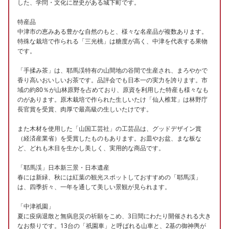
した、学問・文化に歴史がある城下町です。
特産品
中津市の恵みある豊かな自然のもと、様々な名産品が複数あります。
特殊な栽培で作られる「三光桃」は糖度が高く、中津を代表する果物
です。
「手揉み茶」は、耶馬渓特有の山間地の谷間で生産され、まろやかで
香り高いおいしいお茶です。品評会でも日本一の実力を誇ります。市
域の約80％が山林原野を占めており、原資を利用した特産も様々なも
のがあります。原木栽培で作られた生しいたけ「仙人椎茸」は林野庁
長官賞を受賞、肉厚で最高級の生しいたけです。
また木材を使用した「山国工芸社」の工芸品は、グッドデザイン賞
（経済産業省）を受賞したものもあります。お皿やお盆、まな板な
ど、どれも木目を生かし美しく、実用的な商品です。
「耶馬渓」日本新三景・日本遺産
春には新緑、秋には紅葉の観光スポットしておすすめの「耶馬渓」
は、四季折々、一年を通して美しい景観が見られます。
「中津祇園」
夏に疫病退散と無病息災の祈願をこめ、3日間にわたり開催される大き
なお祭りです。13台の「祇園車」と呼ばれる山車と、2基の御神輿が