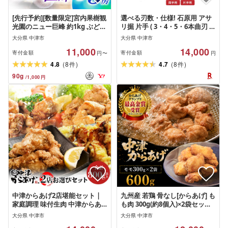
[先行予約][数量限定]宮内果樹観
選べる刃数・仕様! 石原用 アサ
光園のニュー巨峰 約1kg ぶどう
リ掘 片手 ( 3・4・5・6本曲刃 ) /
2〜3房 | フルーツ くだもの 巨
両手 ( 8本曲刃 ) | アサリ堀 潮干
大分県 中津市
大分県 中津市
峰 ニュー巨峰 大分県 中津市
狩り 道具 原石用 貝取り 貝堀 レ
11,000
14,000
ジャー 熊手 くまで レーキ 日本
寄付金額
寄付金額
円〜
円
製 大分県産 九州産 中津市
(
)
(
)
4.8
8
4.7
8
件
件
90
g
/
1,000
円
中津からあげ2店堪能セット |
九州産 若鶏 骨なし[からあげ] も
家庭調理 味付生肉 中津からあ
も肉 300g(約8個入)×2袋セット
げ 唐揚げ からあげ から揚げ レ
[bg0005]
大分県 中津市
大分県 中津市
ンジ 冷凍 冷凍食品 [選べる店舗