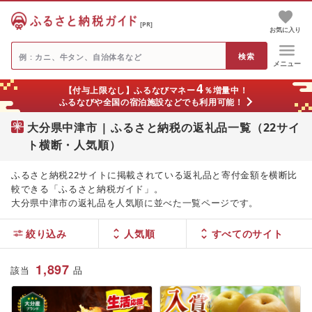
[PR]
お気に入り
メニュー
4
【付与上限なし】ふるなびマネー
％増量中！
ふるなびや全国の宿泊施設などでも利用可能！
大分県中津市 | ふるさと納税の返礼品一覧（22サイ
ト横断・人気順）
ふるさと納税22サイトに掲載されている返礼品と寄付金額を横断比
較できる「ふるさと納税ガイド」。
大分県中津市の返礼品を人気順に並べた一覧ページです。
絞り込み
人気順
1,897
該当
品