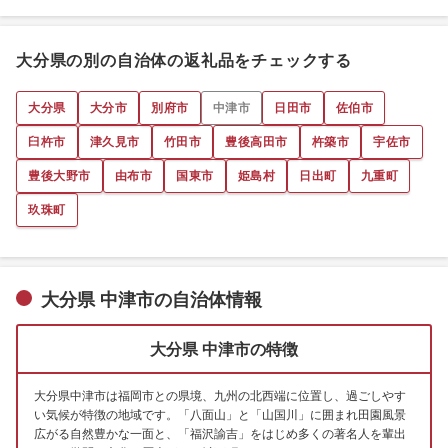
大分県の別の自治体の返礼品をチェックする
大分県
大分市
別府市
中津市
日田市
佐伯市
臼杵市
津久見市
竹田市
豊後高田市
杵築市
宇佐市
豊後大野市
由布市
国東市
姫島村
日出町
九重町
玖珠町
大分県 中津市の自治体情報
大分県 中津市の特徴
大分県中津市は福岡市との県境、九州の北西端に位置し、過ごしやす
い気候が特徴の地域です。「八面山」と「山国川」に囲まれ田園風景
広がる自然豊かな一面と、「福沢諭吉」をはじめ多くの著名人を輩出