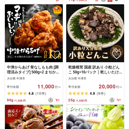
/
1,000
円
中津からあげ 骨なしもも肉 [調
乾燥椎茸 国産 訳あり 小粒どん
理済みタイプ] 500g×2 まぢから
こ 50g×10パック | 乾しいたけ
あげ店 | お肉 鶏肉 からあげ も
干し椎茸 原木椎茸 しいたけ 干
大分県 中津市
大分県 中津市
も肉 レンジ 大分県 中津市
しシイタケ 干ししいたけ しい
11,000
20,000
たけ しいたけ しいたけ 大分県
寄付金額
寄付金額
円〜
円〜
産 九州野菜 産地直送 九州産 中
(
)
(
)
4.8
10
4.9
9
件
件
津市 送料無料
90
g
25
g
/
1,000
円
/
1,000
円