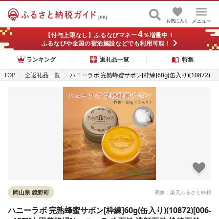
[PR]
お気に入り
メニュー
4
【付与上限なし】ふるなびマネー
％増量中！
ふるなびや全国の宿泊施設などでも利用可能！
ランキング
返礼品一覧
特集
TOP
全返礼品一覧
ハニーラボ 完熟蜂蜜サボン[枠練]60g(缶入り)(10872)
[006-a157][山田養蜂場]|ハニーラボ 石鹸 洗顔石鹸 枠
練石鹸 固形石鹸 洗顔料 スキンケア コスメ 岡山県 鏡野
町
岡山県 鏡野町
画像：楽天ふるさと納税
ハニーラボ 完熟蜂蜜サボン[枠練]60g(缶入り)(10872)[006-