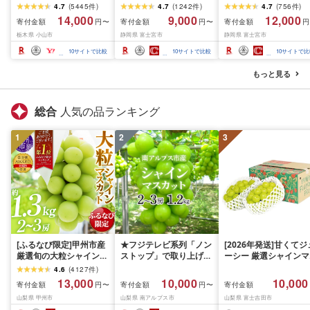
ュ60箱(1箱220組(440
シングル [個数が選べ
ダブル [選べるロール
4.7
(
5445
件
)
4.7
(
1242
件
)
4.7
(
756
件
)
枚))(5個入り×12セット)_
る:16・32・64 ロール]
数:32・64 ロール] 1.5
14,000
9,000
12,000
寄付金額
寄付金額
寄付金額
円〜
円〜
円
ティッシュ ティッシュ
1.5倍巻 82.5m トイレッ
巻 45m トイレットペ
栃木県 小山市
静岡県 富士宮市
静岡県 富士宮市
ペーパー 日用品 常備品
トペーパー シングル パ
パー ダブル パルプ10
生活用品 まとめ買い [配
ルプ100% 香りつき 日用
香りつき 日用品 消耗
10
サイトで比較
10
サイトで比較
10
サイトで比
送不可地域:離島・沖縄
品 消耗品 備蓄 ふるさと
備蓄 ふるさと納税 ふ
県]
納税 ふるさと 送料無料
さと 送料無料 静岡県 
もっと見る
静岡県 富士宮市
士宮市
総合
人気の品ランキング
1
2
3
[ふるなび限定]甲州市産
★フジテレビ系列「ノン
[2026年発送]甘くてジ
厳選旬の大粒シャインマ
ストップ」で取り上げら
ーシー 厳選シャインマ
スカット 約1.3kg 2〜3
れました!★[2026年発送
スカット1.2kg (2026
4.6
(
4127
件
)
房[2026年発送]
先行予約]南アルプス市
月前半(1〜15日)から1
13,000
10,000
10,000
寄付金額
寄付金額
寄付金額
円〜
円〜
(MG)B12-472 FN-
産シャインマスカット
月下旬までの発送) フ
山梨県 甲州市
山梨県 南アルプス市
山梨県 富士吉田市
Limited-VO シャインマ
1.2kg以上(2〜3房)ふる
ーツ ぶどう 果物 山梨