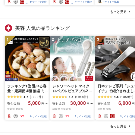
スカット フルーツ
さと納税 おすすめ 山梨
産 2026 旬 大粒 高級 
11
サイトで比較
11
サイトで比較
1
サイトで掲載
県 南アルプス市 送料無
ドウ 葡萄 富士吉田市
料 AL
もっと見る
美容
人気の品ランキング
1
2
3
ランキング1位 選べる容
シャワーヘッド マイク
日本テレビ系列「シュ
量・定期便 4種 無塩 ミ
ロバブル ピュアブル2 節
イチ」で紹介されまし
ックスナッツ 500g 〜
水 約40% 日本製 カート
(R7.09.13放送)[刀匠 関
4.7
(
3000
件
)
4.5
(
1968
件
)
4.5
(
1859
件
)
4kg 素焼きアーモンド
リッジ不要 美肌 保湿 温
孫六の伝統から生まれ
5,000
30,000
6,000
寄付金額
寄付金額
寄付金額
円〜
円〜
円
カシューナッツ マカダ
浴 選べるカラー 最強翌
ツメキリ][選べる本数 
愛知県 碧南市
福岡県 久留米市
岐阜県 関市
ミアナッツ くるみ 生ナ
日配送 洗浄 軽量 コンパ
本〜5本セット] 貝印 
ッツ 直火焙煎 素焼き 塩
クト 日用品 バス用品 お
孫六 爪切り type102 
14
サイトで比較
9
サイトで比較
9
サイトで比
油 不使用 おやつ ジップ
風呂 お取り寄せ 福岡県
テンレス 高級つめきり
付き 保存 便利 シュクレ
久留米市 送料無料
ストッパーケース U字
もっと見る
ナッツ 送料無料
取り外し可能 2WAY や
すり ギフト