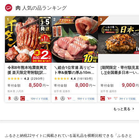
肉
人気の品ランキング
1
2
3
令和8年熊本地震復興支
＼総合1位常連 高リピー
[期間限定・寄付額見直
援 楽天限定寄附額[訳あ
ト率&衝撃の厚み10mm
し][全国最多日本一い
り]牛タン 500g〜2kg 肉
厚切り牛タン 塩味/ ≪ス
て牛入り]ハンバーグ
4.2
(
2290
件
)
4.4
(
16193
件
)
牛肉 訳あり 牛タン 冷凍
ピード発送!!10営業日以
1.5kg(150g×10個) い
8,500
8,000
9,000
寄付金額
寄付金額
寄付金額
円〜
円〜
円
小分け 厚切り 薄切り 食
内発送≫ 選べる内容量
て牛 × 岩中豚 ハンバー
熊本県 八代市
岩手県 花巻市
岩手県 盛岡市
べ比べ 500g 1kg 1.5kg
500g / 1kg 定期便 毎月
グ 合挽き 合い挽き 黒
2kg 牛 人気 ビーフ 牛た
届く 牛肉 肉 BBQ ふるさ
和牛 人気 冷凍 個包装 
13
サイトで比較
15
サイトで比較
3
サイトで比較
ん ふるさと納税 ランキ
と 人気 ランキング 岩手
分け 冷凍 牛肉 豚肉 和
ング スピード発送 送料
県 花巻市
ビーフ ポーク はんば
もっと見る
無料
ぐ 挽肉 お肉 ミンチ 肉
お弁当 hannba-gu ラ
キング 1位 1万円以下 
手県 盛岡市 東北 岩手 
岡 shikoku001k
ふるさと納税22サイトに掲載されている返礼品を横断比較できる「ふるさと