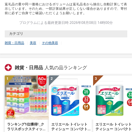
返礼品の量や同一価格におけるボリュームは返礼品名から抽出し自動計算して表
示しています。そのため、一部計算結果が正しくない場合がありますので、寄付
前に必ずご自身でご確認いただくようお願いします。
プログラムによる最終更新日時 2026年08月08日 14時00分
カテゴリ
雑貨・日用品
美容
その他美容
雑貨・日用品
人気の品ランキング
1
2
3
ランキング1位獲得! _ク
エリエール トイレット
エリエール トイレット
ラリスボックスティッシ
ティシュー コンパクト
ティシュー コンパクト