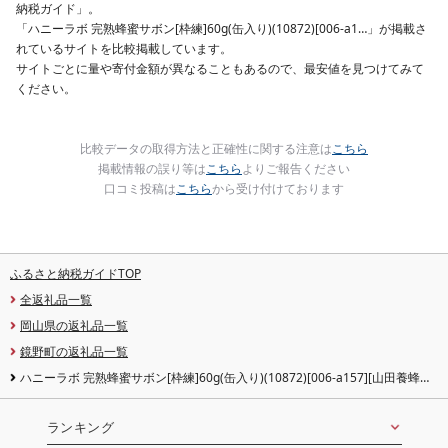
納税ガイド」。
「ハニーラボ 完熟蜂蜜サボン[枠練]60g(缶入り)(10872)[006-a1…」が掲載さ
れているサイトを比較掲載しています。
サイトごとに量や寄付金額が異なることもあるので、最安値を見つけてみて
ください。
比較データの取得方法と正確性に関する注意は
こちら
掲載情報の誤り等は
こちら
よりご報告ください
口コミ投稿は
こちら
から受け付けております
ふるさと納税ガイドTOP
全返礼品一覧
岡山県の返礼品一覧
鏡野町の返礼品一覧
ハニーラボ 完熟蜂蜜サボン[枠練]60g(缶入り)(10872)[006-a157][山田養蜂
場]|ハニーラボ 石鹸 洗顔石鹸 枠練石鹸 固形石鹸 洗顔料 スキンケア コスメ 岡
山県 鏡野町
ランキング