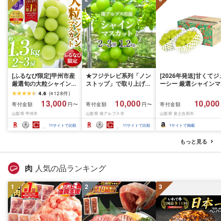
[ふるなび限定]甲州市産
★フジテレビ系列「ノン
[2026年発送]甘くてジ
厳選旬の大粒シャインマ
ストップ」で取り上げら
ーシー 厳選シャインマ
スカット 約1.3kg 2〜3
れました!★[2026年発送
スカット1.2kg (2026
4.6
(
4128
件
)
房[2026年発送]
先行予約]南アルプス市
月前半(1〜15日)から1
13,000
10,000
10,000
寄付金額
寄付金額
寄付金額
円〜
円〜
(MG)B12-472 FN-
産シャインマスカット
月下旬までの発送) フ
山梨県 甲州市
山梨県 南アルプス市
山梨県 富士吉田市
Limited-VO シャインマ
1.2kg以上(2〜3房)ふる
ーツ ぶどう 果物 山梨
スカット フルーツ
さと納税 おすすめ 山梨
産 2026 旬 大粒 高級 
11
サイトで比較
11
サイトで比較
1
サイトで掲載
県 南アルプス市 送料無
ドウ 葡萄 富士吉田市
料 AL
もっと見る
肉
人気の品ランキング
1
2
3