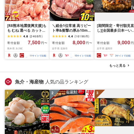
[R8熊本地震復興支援]も
＼総合1位常連 高リピー
[期間限定・寄付額見直
も むね 選べる カット済
ト率&衝撃の厚み10mm
し][全国最多日本一い
鶏 小分け 1万円以下 ふ
厚切り牛タン 塩味/ ≪ス
て牛入り]ハンバーグ
4.6
(
2468
件
)
4.4
(
16196
件
)
るさと納税 鶏肉 うまか
ピード発送!!10営業日以
1.5kg(150g×10個) い
7,500
8,000
9,000
寄付金額
寄付金額
寄付金額
円〜
円〜
円
チキン [出荷時期をお選
内発送≫ 選べる内容量
て牛 × 岩中豚 ハンバー
熊本県 氷川町
岩手県 花巻市
岩手県 盛岡市
びください]熊本県産 肉
500g / 1kg 定期便 毎月
グ 合挽き 合い挽き 黒
定期便 とり とり肉 とり
届く 牛肉 肉 BBQ ふるさ
和牛 人気 冷凍 個包装 
11
サイトで比較
15
サイトで比較
3
サイトで比較
むね 鳥もも肉 小分けバ
と 人気 ランキング 岩手
分け 冷凍 牛肉 豚肉 和
ック 鳥 とりもも 冷凍 大
県 花巻市
ビーフ ポーク はんば
もっと見る
容量 もも肉 簡易包装
ぐ 挽肉 お肉 ミンチ 肉
お弁当 hannba-gu ラ
キング 1位 1万円以下 
魚介・海産物
人気の品ランキング
手県 盛岡市 東北 岩手 
岡 shikoku001k
1
2
3