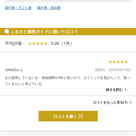
旅行券・ギフト券
旅行券・宿泊券
ふるさと納税ガイドに届いた口コミ
平均評価：
★★★★★
★★★★★
5.00
（
1
件
）
★★★★★
★★★★★
GR6425さん
投稿日：2024年8月10日
まだ使用していないが、有効期間が3年と長いので、タイミングを見計らって、使っ
ていきたいと考えている。
続きを読む
口コミをもっと見る(1)
口コミを書く