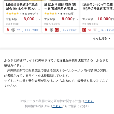
[最短当日発送]2年連続
鮭 訳あり 銀鮭 切身 [選
[総合ランキング1位獲
総合1位 ホタテ 訳あり (
べる 宮城県産 内容量 発
得!]厚切り銀鱈 西京漬
ふるさと納税 ほたて ふ
送回数 発送月] [宮城東洋
訳あり 銀鱈 西京漬け 
4.8
(
35060
件
)
4.6
(
6182
件
)
るさと納税 訳あり 帆立
宮城県 気仙沼市
約 1,000g (約 100g × 
8,000
8,000
10,000
寄付金額
寄付金額
寄付金額
円〜
円〜
円
ふるさと わけあり ホタ
20566318] 宮城県産 海
切) 西京味噌 西京みそ 
北海道 別海町
宮城県 気仙沼市
神奈川県 藤沢市
テ貝柱 貝 人気 不揃い 刺
鮮 訳アリ 規格外 不揃い
噌漬け みそ 味噌 鮮魚 
身 規格外 魚介 ランキン
さけ サケ 鮭切身 シャケ
介 銀だら 銀ダラ ギン
6
サイトで比較
5
サイトで比較
5
サイトで比
グ 海鮮 冷凍 発送時期が
切り身 冷凍 家庭用 おか
ラ ぎんだら 鱈 タラ 魚
選べる 北海道 別海町 )
ず 弁当 支援 サーモン 銀
西京焼き 西京漬 西京
もっと見る
(クラウドファンディン
鮭切り身 魚 2kg 3kg 定
き 冷凍 厳選 鮮魚 漬け
グ対象)
期便
漬魚 新鮮 小分け 人気
礼品 おかず おつまみ 
酒のあて 家計応援
10000円 魚喜 神奈川 
ふるさと納税22サイトに掲載されている返礼品を横断比較できる「ふるさと
南 藤沢
納税ガイド」。
「沖縄県那覇市の対象施設で使える楽天トラベルクーポン 寄付額10,000円」
が掲載されているサイトを比較掲載しています。
サイトごとに量や寄付金額が異なることもあるので、最安値を見つけてみて
ください。
比較データの取得方法と正確性に関する注意は
こちら
掲載情報の誤り等は
こちら
よりご報告ください