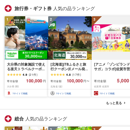
旅行券・ギフト券
人気の品ランキング
1
2
3
大分県の対象施設で使え
[北海道]JTBふるさと旅
[アニメ「ゾンビランド
る楽天トラベルクーポン
行クーポン(Eメール発
サガ」コラボ]佐賀市営
寄附額100,000円 宿泊券
行)30,000円分 旅行 トラ
バス1日乗車券(2026年
4.9
(
21
件
)
4.8
(
17
件
)
トラベル トラベルクー
ベル 宿泊 人気 おすすめ
秋発送予定)
5,000
100,000
100,000
寄付金額
円
円〜
寄付金額
寄付金額
ポン 楽天トラベル 温泉
JTBW030T
大分県 (県)
北海道 (道)
佐賀県 佐賀市
宿泊 九州 旅行券 チケッ
ト ホテル[optc003]
1
サイトで掲載
1
サイトで掲載
1
サイトで掲載
もっと見る
総合
人気の品ランキング
1
2
3