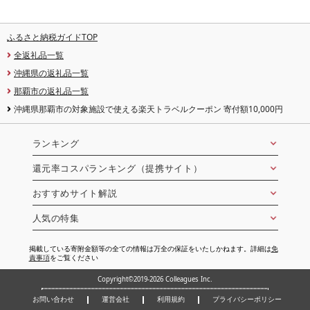
ふるさと納税ガイドTOP
全返礼品一覧
沖縄県の返礼品一覧
那覇市の返礼品一覧
沖縄県那覇市の対象施設で使える楽天トラベルクーポン 寄付額10,000円
ランキング
還元率コスパランキング（提携サイト）
おすすめサイト解説
人気の特集
掲載している寄附金額等の全ての情報は万全の保証をいたしかねます。詳細は
免
責事項
をご覧ください
Copyright©2019-2026 Colleagues Inc.
お問い合わせ
運営会社
利用規約
プライバシーポリシー