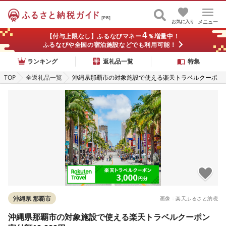
[PR]
お気に入り
メニュー
4
【付与上限なし】ふるなびマネー
％増量中！
ふるなびや全国の宿泊施設などでも利用可能！
ランキング
返礼品一覧
特集
TOP
全返礼品一覧
沖縄県那覇市の対象施設で使える楽天トラベルクーポ
ン 寄付額10,000円
沖縄県 那覇市
画像：楽天ふるさと納税
沖縄県那覇市の対象施設で使える楽天トラベルクーポン