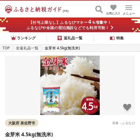
[PR]
お気に入り
メニュー
4
【付与上限なし】ふるなびマネー
％増量中！
ふるなびや全国の宿泊施設などでも利用可能！
ランキング
返礼品一覧
特集
TOP
全返礼品一覧
金芽米 4.5kg(無洗米)
大阪府 泉佐野市
画像：ふるなび
金芽米 4.5kg(無洗米)