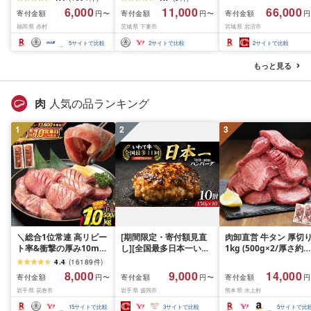
令和8年産ふくきらり 夢
PR
ん つきあかり つや姫 
6,000
11,000
66,000
寄付金額
寄付金額
寄付金額
円〜
円〜
円
つくし 5kg 10kg 15kg
じのきらめき だて正夢
福岡県 赤村
茨城県 下妻市
宮城県 岩沼市
20kg [選べる品種・内容
ひとめぼれ ササニシキ
量・出荷時期]複数原料
セット 銘柄米 味比べ 
5
サイトで比較
2
サイトで比較
2
サイトで比較
米 白米 精米 国産 限定
リエーション お楽しみ
ごはん ご飯 白飯 米 お米
食味 毎日の食卓 毎月
もっと見る
ふるさと 人気 ランキン
わる 色々試せる 志賀
グ
米 岩沼産米
肉
人気の品ランキング
1
2
3
＼総合1位常連 高リピー
[期間限定・寄付額見直
肉卸直営 牛タン 厚切
ト率&衝撃の厚み10mm
し][全国最多日本一いわ
1kg (500g×2/厚さ約
厚切り牛タン 塩味/ ≪ス
て牛入り]ハンバーグ
10mm) 訳あり 訳有り
4.4
(
16189
件
)
ピード発送!!10営業日以
1.5kg(150g×10個) いわ
牛肉 焼肉 冷凍 スライ
8,000
9,000
14,000
寄付金額
寄付金額
寄付金額
円〜
円〜
円
内発送≫ 選べる内容量
て牛 × 岩中豚 ハンバー
業務用 バーベキュー
岩手県 花巻市
岩手県 盛岡市
熊本県 水上村
500g / 1kg 定期便 毎月
グ 合挽き 合い挽き 黒毛
BBQ おつまみ ギフト 
届く 牛肉 肉 BBQ ふるさ
和牛 人気 冷凍 個包装 小
祝い お中元 夏ギフト
15
サイトで比較
3
サイトで比較
5
サイトで比