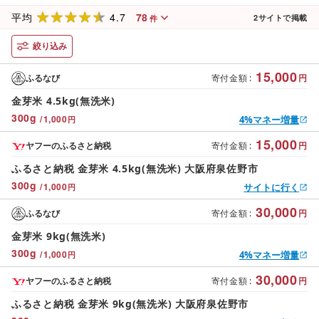
4.7
78
平均
2
サイトで掲載
件
絞り込み
15,000
ふるなび
寄付金額
:
円
金芽米 4.5kg(無洗米)
300
g
/
1,000
4%マネー増量
円
15,000
ヤフーのふるさと納税
寄付金額
:
円
ふるさと納税 金芽米 4.5kg(無洗米) 大阪府泉佐野市
300
g
/
1,000
サイトに行く
円
30,000
ふるなび
寄付金額
:
円
金芽米 9kg(無洗米)
300
g
/
1,000
4%マネー増量
円
30,000
ヤフーのふるさと納税
寄付金額
:
円
ふるさと納税 金芽米 9kg(無洗米) 大阪府泉佐野市