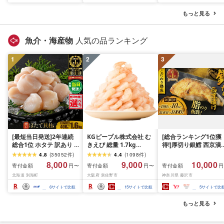
と 人気 ランキング 岩手
分け 冷凍 牛肉 豚肉 和牛
県 花巻市
ビーフ ポーク はんばー
もっと見る
ぐ 挽肉 お肉 ミンチ 肉
お弁当 hannba-gu ラン
キング 1位 1万円以下 岩
魚介・海産物
人気の品ランキング
手県 盛岡市 東北 岩手 盛
岡 shikoku001k
1
2
3
[最短当日発送]2年連続
KGピープル株式会社 む
[総合ランキング1位獲
総合1位 ホタテ 訳あり (
きえび 総量 1.7kg
得!]厚切り銀鱈 西京漬
ふるさと納税 ほたて ふ
(850g×2P) 特大 5Lサイ
訳あり 銀鱈 西京漬け 
4.8
(
35052
件
)
4.4
(
1098
件
)
るさと納税 訳あり 帆立
ズ バナメイエビ バラ凍
約 1,000g (約 100g × 
8,000
9,000
10,000
寄付金額
寄付金額
寄付金額
円〜
円〜
円
ふるさと わけあり ホタ
結 下処理不要 サイズ不
切) 西京味噌 西京みそ 
北海道 別海町
大阪府 泉佐野市
神奈川県 藤沢市
テ貝柱 貝 人気 不揃い 刺
揃い 訳あり
噌漬け みそ 味噌 鮮魚 
身 規格外 魚介 ランキン
介 銀だら 銀ダラ ギン
6
サイトで比較
15
サイトで比較
5
サイトで比
グ 海鮮 冷凍 発送時期が
ラ ぎんだら 鱈 タラ 魚
選べる 北海道 別海町 )
西京焼き 西京漬 西京
もっと見る
(クラウドファンディン
き 冷凍 厳選 鮮魚 漬け
グ対象)
漬魚 新鮮 小分け 人気