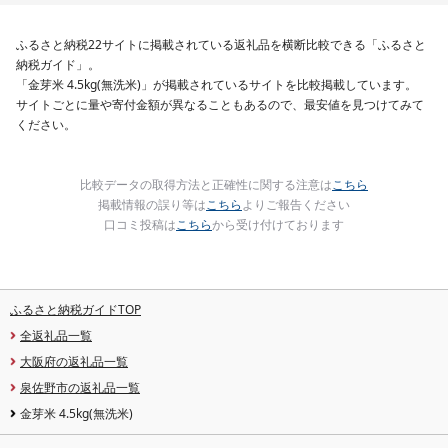
礼品 おかず おつまみ 
酒のあて 家計応援
10000円 魚喜 神奈川 
ふるさと納税22サイトに掲載されている返礼品を横断比較できる「ふるさと
南 藤沢
納税ガイド」。
「金芽米 4.5kg(無洗米)」が掲載されているサイトを比較掲載しています。
サイトごとに量や寄付金額が異なることもあるので、最安値を見つけてみて
ください。
比較データの取得方法と正確性に関する注意は
こちら
掲載情報の誤り等は
こちら
よりご報告ください
口コミ投稿は
こちら
から受け付けております
ふるさと納税ガイドTOP
全返礼品一覧
大阪府の返礼品一覧
泉佐野市の返礼品一覧
金芽米 4.5kg(無洗米)