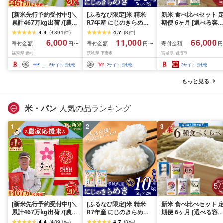
[新米先行予約受付中!]＼
[ふるなび限定]米 精米
新米 食べ比べセット 
累計467万kg出荷 /[農家
R7年産 にじのきらめき
期便 6ヶ月 [選べる容量
応援米]訳あり 令和7年産
10kg 10月 FN-Limited-
おこめ 精米 ライス ご
4.4
(
4891
件
)
4.7
(
3
件
)
令和8年産ふくきらり 夢
PR
ん つきあかり つや姫 
6,000
11,000
66,000
寄付金額
寄付金額
寄付金額
円〜
円〜
円
つくし 5kg 10kg 15kg
じのきらめき だて正夢
福岡県 赤村
茨城県 下妻市
宮城県 岩沼市
20kg [選べる品種・内容
ひとめぼれ ササニシキ
量・出荷時期]複数原料
セット 銘柄米 味比べ 
5
サイトで比較
2
サイトで比較
2
サイトで比較
米 白米 精米 国産 限定
リエーション お楽しみ
ごはん ご飯 白飯 米 お米
食味 毎日の食卓 毎月
もっと見る
ふるさと 人気 ランキン
わる 色々試せる 志賀
グ
米 岩沼産米
米・パン
人気の品ランキング
1
2
3
[新米先行予約受付中!]＼
[ふるなび限定]米 精米
新米 食べ比べセット 
累計467万kg出荷 /[農家
R7年産 にじのきらめき
期便 6ヶ月 [選べる容量
応援米]訳あり 令和7年産
10kg 10月 FN-Limited-
おこめ 精米 ライス ご
4.4
(
4891
件
)
4.7
(
3
件
)