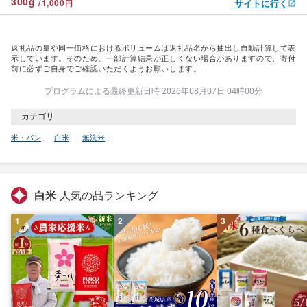
300
g
/
1,000
サイトに行く
円
返礼品の量や同一価格におけるボリュームは返礼品名から抽出し自動計算して表
示しています。そのため、一部計算結果が正しくない場合がありますので、寄付
前に必ずご自身でご確認いただくようお願いします。
プログラムによる最終更新日時 2026年08月07日 04時00分
カテゴリ
米・パン
白米
無洗米
白米
人気の品ランキング
1
2
3