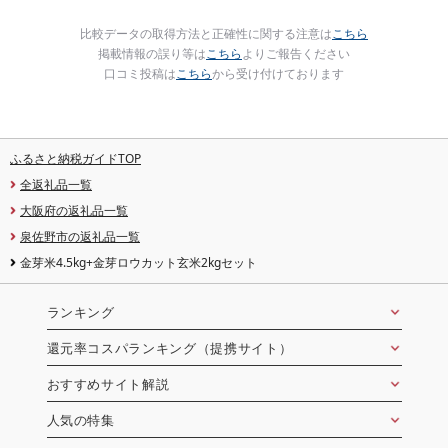
比較データの取得方法と正確性に関する注意は
こちら
掲載情報の誤り等は
こちら
よりご報告ください
口コミ投稿は
こちら
から受け付けております
ふるさと納税ガイドTOP
全返礼品一覧
大阪府の返礼品一覧
泉佐野市の返礼品一覧
金芽米4.5kg+金芽ロウカット玄米2kgセット
ランキング
還元率コスパランキング（提携サイト）
おすすめサイト解説
人気の特集