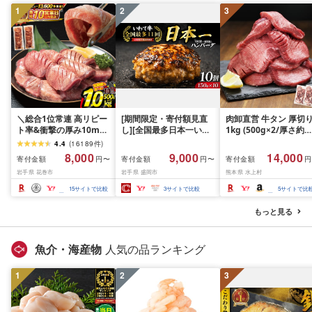
1
2
3
＼総合1位常連 高リピー
[期間限定・寄付額見直
肉卸直営 牛タン 厚切
ト率&衝撃の厚み10mm
し][全国最多日本一いわ
1kg (500g×2/厚さ約
厚切り牛タン 塩味/ ≪ス
て牛入り]ハンバーグ
10mm) 訳あり 訳有り
4.4
(
16189
件
)
ピード発送!!10営業日以
1.5kg(150g×10個) いわ
牛肉 焼肉 冷凍 スライ
8,000
9,000
14,000
寄付金額
寄付金額
寄付金額
円〜
円〜
円
内発送≫ 選べる内容量
て牛 × 岩中豚 ハンバー
業務用 バーベキュー
岩手県 花巻市
岩手県 盛岡市
熊本県 水上村
500g / 1kg 定期便 毎月
グ 合挽き 合い挽き 黒毛
BBQ おつまみ ギフト 
届く 牛肉 肉 BBQ ふるさ
和牛 人気 冷凍 個包装 小
祝い お中元 夏ギフト
15
サイトで比較
3
サイトで比較
5
サイトで比
と 人気 ランキング 岩手
分け 冷凍 牛肉 豚肉 和牛
県 花巻市
ビーフ ポーク はんばー
もっと見る
ぐ 挽肉 お肉 ミンチ 肉
お弁当 hannba-gu ラン
キング 1位 1万円以下 岩
魚介・海産物
人気の品ランキング
手県 盛岡市 東北 岩手 盛
岡 shikoku001k
1
2
3