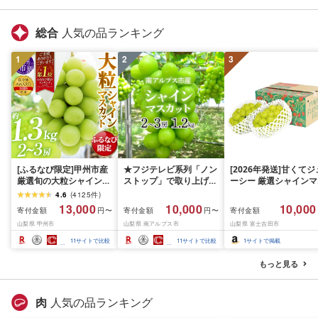
ふるさと 人気 ランキン
わる 色々試せる 志賀
グ
米 岩沼産米
総合
人気の品ランキング
1
2
3
[ふるなび限定]甲州市産
★フジテレビ系列「ノン
[2026年発送]甘くてジ
厳選旬の大粒シャインマ
ストップ」で取り上げら
ーシー 厳選シャインマ
スカット 約1.3kg 2〜3
れました!★[2026年発送
スカット1.2kg (2026
4.6
(
4125
件
)
房[2026年発送]
先行予約]南アルプス市
月前半(1〜15日)から1
13,000
10,000
10,000
寄付金額
寄付金額
寄付金額
円〜
円〜
(MG)B12-472 FN-
産シャインマスカット
月下旬までの発送) フ
山梨県 甲州市
山梨県 南アルプス市
山梨県 富士吉田市
Limited-VO シャインマ
1.2kg以上(2〜3房)ふる
ーツ ぶどう 果物 山梨
スカット フルーツ
さと納税 おすすめ 山梨
産 2026 旬 大粒 高級 
11
サイトで比較
11
サイトで比較
1
サイトで掲載
県 南アルプス市 送料無
ドウ 葡萄 富士吉田市
料 AL
もっと見る
肉
人気の品ランキング