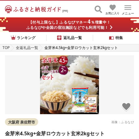
[PR]
お気に入り
メニュー
4
【付与上限なし】ふるなびマネー
％増量中！
ふるなびや全国の宿泊施設などでも利用可能！
ランキング
返礼品一覧
特集
TOP
全返礼品一覧
金芽米4.5kg+金芽ロウカット玄米2kgセット
大阪府 泉佐野市
画像：ふるなび
金芽米4.5kg+金芽ロウカット玄米2kgセット