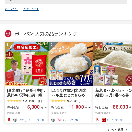
米・パン
お米セット
米・パン
人気の品ランキング
1
2
3
[新米先行予約受付中!]＼
[ふるなび限定]米 精米
新米 食べ比べセット 
累計467万kg出荷 /[農家
R7年産 にじのきらめき
期便 6ヶ月 [選べる容量
応援米]訳あり 令和7年産
10kg 10月 FN-Limited-
おこめ 精米 ライス ご
4.4
(
4891
件
)
4.7
(
3
件
)
令和8年産ふくきらり 夢
PR
ん つきあかり つや姫 
6,000
11,000
66,000
寄付金額
寄付金額
寄付金額
円〜
円〜
円
つくし 5kg 10kg 15kg
じのきらめき だて正夢
福岡県 赤村
茨城県 下妻市
宮城県 岩沼市
20kg [選べる品種・内容
ひとめぼれ ササニシキ
量・出荷時期]複数原料
セット 銘柄米 味比べ 
5
サイトで比較
2
サイトで比較
2
サイトで比較
米 白米 精米 国産 限定
リエーション お楽しみ
ごはん ご飯 白飯 米 お米
食味 毎日の食卓 毎月
もっと見る