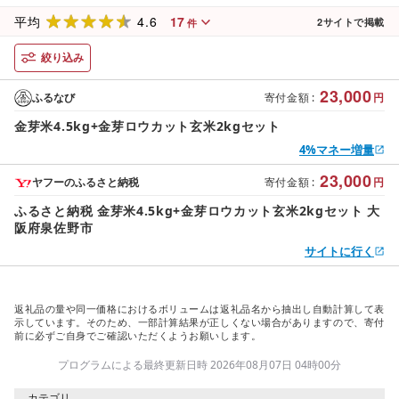
4.6
17
平均
2
サイトで掲載
件
絞り込み
23,000
ふるなび
寄付金額
:
円
金芽米4.5kg+金芽ロウカット玄米2kgセット
4%マネー増量
23,000
ヤフーのふるさと納税
寄付金額
:
円
ふるさと納税 金芽米4.5kg+金芽ロウカット玄米2kgセット 大
阪府泉佐野市
サイトに行く
返礼品の量や同一価格におけるボリュームは返礼品名から抽出し自動計算して表
示しています。そのため、一部計算結果が正しくない場合がありますので、寄付
前に必ずご自身でご確認いただくようお願いします。
プログラムによる最終更新日時 2026年08月07日 04時00分
カテゴリ