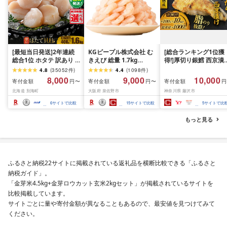
[最短当日発送]2年連続
KGピープル株式会社 む
[総合ランキング1位獲
総合1位 ホタテ 訳あり (
きえび 総量 1.7kg
得!]厚切り銀鱈 西京漬
ふるさと納税 ほたて ふ
(850g×2P) 特大 5Lサイ
訳あり 銀鱈 西京漬け 
4.8
(
35052
件
)
4.4
(
1098
件
)
るさと納税 訳あり 帆立
ズ バナメイエビ バラ凍
約 1,000g (約 100g × 
8,000
9,000
10,000
寄付金額
寄付金額
寄付金額
円〜
円〜
円
ふるさと わけあり ホタ
結 下処理不要 サイズ不
切) 西京味噌 西京みそ 
北海道 別海町
大阪府 泉佐野市
神奈川県 藤沢市
テ貝柱 貝 人気 不揃い 刺
揃い 訳あり
噌漬け みそ 味噌 鮮魚 
身 規格外 魚介 ランキン
介 銀だら 銀ダラ ギン
6
サイトで比較
15
サイトで比較
5
サイトで比
グ 海鮮 冷凍 発送時期が
ラ ぎんだら 鱈 タラ 魚
選べる 北海道 別海町 )
西京焼き 西京漬 西京
もっと見る
(クラウドファンディン
き 冷凍 厳選 鮮魚 漬け
グ対象)
漬魚 新鮮 小分け 人気
礼品 おかず おつまみ 
酒のあて 家計応援
10000円 魚喜 神奈川 
ふるさと納税22サイトに掲載されている返礼品を横断比較できる「ふるさと
南 藤沢
納税ガイド」。
「金芽米4.5kg+金芽ロウカット玄米2kgセット」が掲載されているサイトを
比較掲載しています。
サイトごとに量や寄付金額が異なることもあるので、最安値を見つけてみて
ください。