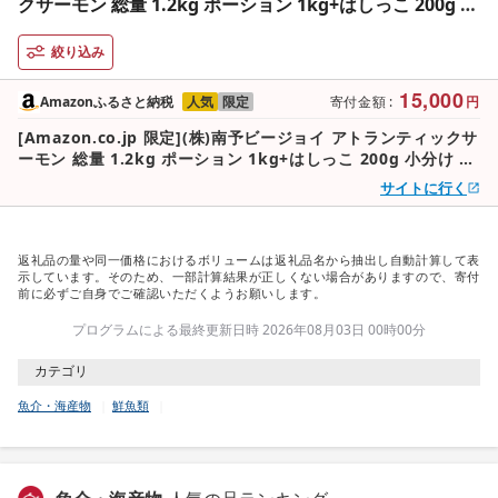
クサーモン 総量 1.2kg ポーション 1kg+はしっこ 200g 小
分け 刺身用 真空パック 小分けパック サイズ不揃い 訳あ
り
絞り込み
15,000
Amazonふるさと納税
人気
限定
寄付金額
:
円
[Amazon.co.jp 限定](株)南予ビージョイ アトランティックサ
ーモン 総量 1.2kg ポーション 1kg+はしっこ 200g 小分け 刺
身用 真空パック 小分けパック サイズ不揃い 訳あり
サイトに行く
返礼品の量や同一価格におけるボリュームは返礼品名から抽出し自動計算して表
示しています。そのため、一部計算結果が正しくない場合がありますので、寄付
前に必ずご自身でご確認いただくようお願いします。
プログラムによる最終更新日時 2026年08月03日 00時00分
カテゴリ
魚介・海産物
鮮魚類