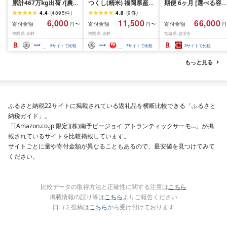
累計467万kg出荷 /[農家
つくし(精米) 福岡県産ブ
期便 6ヶ月 [選べる容量
応援米]訳あり 令和7年産
ランド米 10kg (品
おこめ 精米 ライス ご
4.4
(
4895
件
)
4.8
(
9
件
)
令和8年産ふくきらり 夢
番:3X11R7)
ん つきあかり つや姫 
6,000
11,500
66,000
寄付金額
寄付金額
寄付金額
円〜
円〜
円
つくし 5kg 10kg 15kg
じのきらめき だて正夢
福岡県 赤村
福岡県 赤村
宮城県 岩沼市
20kg [選べる品種・内容
ひとめぼれ ササニシキ
量・出荷時期]複数原料
セット 銘柄米 味比べ 
5
サイトで比較
7
サイトで比較
2
サイトで比較
米 白米 精米 国産 限定
リエーション お楽しみ
ごはん ご飯 白飯 米 お米
食味 毎日の食卓 毎月
もっと見る
ふるさと 人気 ランキン
わる 色々試せる 志賀
グ
米 岩沼産米
ふるさと納税22サイトに掲載されている返礼品を横断比較できる「ふるさと
納税ガイド」。
「[Amazon.co.jp 限定](株)南予ビージョイ アトランティックサーモ…」が掲
載されているサイトを比較掲載しています。
サイトごとに量や寄付金額が異なることもあるので、最安値を見つけてみて
ください。
比較データの取得方法と正確性に関する注意は
こちら
掲載情報の誤り等は
こちら
よりご報告ください
口コミ投稿は
こちら
から受け付けております