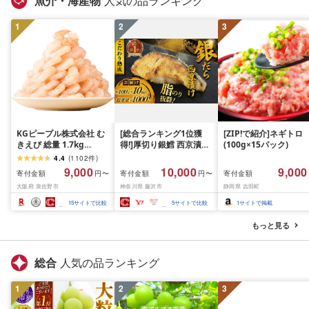
魚介・海産物
人気の品ランキング
1
2
3
KGピープル株式会社 む
[総合ランキング1位獲
[ZIP!で紹介]ネギトロ
きえび 総量 1.7kg
得!]厚切り銀鱈 西京漬け
(100g×15パック)
(850g×2P) 特大 5Lサイ
訳あり 銀鱈 西京漬け 計
4.4
(
1102
件
)
ズ バナメイエビ バラ凍
約 1,000g (約 100g × 10
9,000
10,000
9,000
寄付金額
寄付金額
寄付金額
円〜
円〜
結 下処理不要 サイズ不
切) 西京味噌 西京みそ 味
大阪府 泉佐野市
神奈川県 藤沢市
静岡県 吉田町
揃い 訳あり
噌漬け みそ 味噌 鮮魚 魚
介 銀だら 銀ダラ ギンダ
15
サイトで比較
5
サイトで比較
1
サイトで掲載
ラ ぎんだら 鱈 タラ 魚
西京焼き 西京漬 西京や
もっと見る
き 冷凍 厳選 鮮魚 漬け魚
漬魚 新鮮 小分け 人気返
礼品 おかず おつまみ お
総合
人気の品ランキング
酒のあて 家計応援
10000円 魚喜 神奈川 湘
1
2
南 藤沢
3