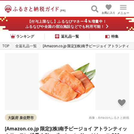
[PR]
お気に入り
メニュー
4
【付与上限なし】ふるなびマネー
％増量中！
ふるなびや全国の宿泊施設などでも利用可能！
ランキング
返礼品一覧
特集
TOP
全返礼品一覧
[Amazon.co.jp 限定](株)南予ビージョイ アトランティ
ックサーモン 総量 1.2kg ポーション 1kg+はしっこ 200
g 小分け 刺身用 真空パック 小分けパック サイズ不揃
い 訳あり
大阪府 泉佐野市
画像：Amazonふるさと納税
[Amazon.co.jp 限定](株)南予ビージョイ アトランティッ