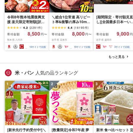
令和8年熊本地震復興支
＼総合1位常連 高リピー
[期間限定・寄付額見直
援 楽天限定寄附額[訳あ
ト率&衝撃の厚み10mm
し][全国最多日本一い
り]牛タン 500g〜2kg 肉
厚切り牛タン 塩味/ ≪ス
て牛入り]ハンバーグ
4.2
(
2291
件
)
4.4
(
16195
件
)
牛肉 訳あり 牛タン 冷凍
ピード発送!!10営業日以
1.5kg(150g×10個) い
8,500
8,000
9,000
寄付金額
寄付金額
寄付金額
円〜
円〜
円
小分け 厚切り 薄切り 食
内発送≫ 選べる内容量
て牛 × 岩中豚 ハンバー
熊本県 八代市
岩手県 花巻市
岩手県 盛岡市
べ比べ 500g 1kg 1.5kg
500g / 1kg 定期便 毎月
グ 合挽き 合い挽き 黒
2kg 牛 人気 ビーフ 牛た
届く 牛肉 肉 BBQ ふるさ
和牛 人気 冷凍 個包装 
13
サイトで比較
15
サイトで比較
3
サイトで比較
ん ふるさと納税 ランキ
と 人気 ランキング 岩手
分け 冷凍 牛肉 豚肉 和
ング スピード発送 送料
県 花巻市
ビーフ ポーク はんば
もっと見る
無料
ぐ 挽肉 お肉 ミンチ 肉
お弁当 hannba-gu ラ
キング 1位 1万円以下 
米・パン
人気の品ランキング
手県 盛岡市 東北 岩手 
岡 shikoku001k
1
2
3
[新米先行予約受付中!]＼
[数量限定]令和7年産 夢
新米 食べ比べセット 