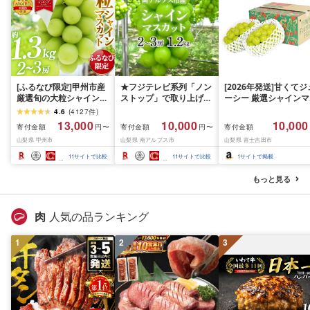
[ふるなび限定]甲州市産
★フジテレビ系列「ノン
[2026年発送]甘くてジ
厳選旬の大粒シャインマ
ストップ」で取り上げら
ーシー 厳選シャインマ
スカット 約1.3kg 2〜3
れました!★[2026年発送
スカット1.2kg (2026
4.6
(
4127
件
)
房[2026年発送]
先行予約]南アルプス市
月前半(1〜15日)から1
13,000
10,000
10,000
寄付金額
寄付金額
寄付金額
円〜
円〜
(MG)B12-472 FN-
産シャインマスカット
月下旬までの発送) フ
山梨県 甲州市
山梨県 南アルプス市
山梨県 富士吉田市
Limited-VO シャインマ
1.2kg以上(2〜3房)ふる
ーツ ぶどう 果物 山梨
スカット フルーツ
さと納税 おすすめ 山梨
産 2026 旬 大粒 高級 
11
サイトで比較
11
サイトで比較
1
サイトで掲載
県 南アルプス市 送料無
ドウ 葡萄 富士吉田市
料 AL
もっと見る
肉
人気の品ランキング
1
2
3