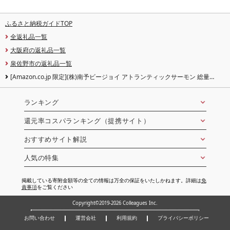
ふるさと納税ガイドTOP
全返礼品一覧
大阪府の返礼品一覧
泉佐野市の返礼品一覧
[Amazon.co.jp 限定](株)南予ビージョイ アトランティックサーモン 総量
1.2kg ポーション 1kg+はしっこ 200g 小分け 刺身用 真空パック 小分けパック
サイズ不揃い 訳あり
ランキング
還元率コスパランキング（提携サイト）
おすすめサイト解説
人気の特集
掲載している寄附金額等の全ての情報は万全の保証をいたしかねます。詳細は
免
責事項
をご覧ください
Copyright©2019-2026 Colleagues Inc.
お問い合わせ
運営会社
利用規約
プライバシーポリシー