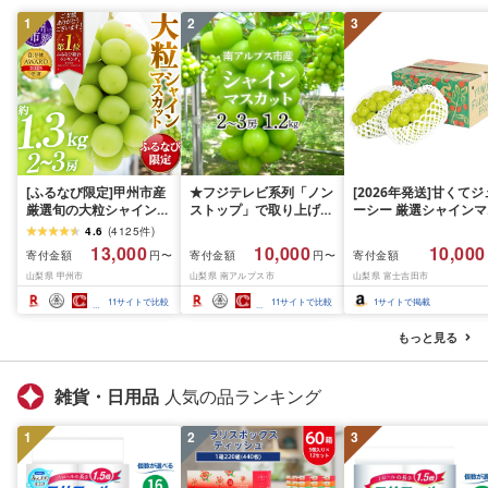
1
2
3
[ふるなび限定]甲州市産
★フジテレビ系列「ノン
[2026年発送]甘くてジ
厳選旬の大粒シャインマ
ストップ」で取り上げら
ーシー 厳選シャインマ
スカット 約1.3kg 2〜3
れました!★[2026年発送
スカット1.2kg (2026
4.6
(
4125
件
)
房[2026年発送]
先行予約]南アルプス市
月前半(1〜15日)から1
13,000
10,000
10,000
寄付金額
寄付金額
寄付金額
円〜
円〜
(MG)B12-472 FN-
産シャインマスカット
月下旬までの発送) フ
山梨県 甲州市
山梨県 南アルプス市
山梨県 富士吉田市
Limited-VO シャインマ
1.2kg以上(2〜3房)ふる
ーツ ぶどう 果物 山梨
スカット フルーツ
さと納税 おすすめ 山梨
産 2026 旬 大粒 高級 
11
サイトで比較
11
サイトで比較
1
サイトで掲載
県 南アルプス市 送料無
ドウ 葡萄 富士吉田市
料 AL
もっと見る
雑貨・日用品
人気の品ランキング
1
2
3