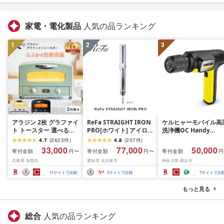
家電・電化製品
人気の品ランキング
1
2
3
アラジン 2枚 グラファイ
ReFa STRAIGHT IRON
ケルヒャーモバイル高
ト トースター 選べるカ
PRO[ホワイト] アイロン
洗浄機OC Handy
ラー 2枚焼き ホワイト
家電 美容 リファ アイロ
Compact(ハンディエ
4.7
(
2623
件
)
4.8
(
207
件
)
グリーン ブラック 白 緑
ン
神奈川県 横浜市 生活
33,000
77,000
50,000
寄付金額
寄付金額
寄付金額
円〜
円〜
円
黒 Aladdin アラジント
電 日用品 人気 おすす
兵庫県 加西市
愛知県 名古屋市
神奈川県 横浜市
ースター 調理家電 キッ
送料無料 掃除 便利 コ
チン家電 家電 お手入れ
パクト 高圧洗浄機 ポ
11
サイトで比較
2
サイトで比較
7
サイトで比
簡単 新生活 お届け:約1
タブル清掃 泡洗浄 家
ヶ月後お届け(ブラック
ラク ベランダ掃除
もっと見る
は2026年6月下旬以降順
次発送予定)
総合
人気の品ランキング