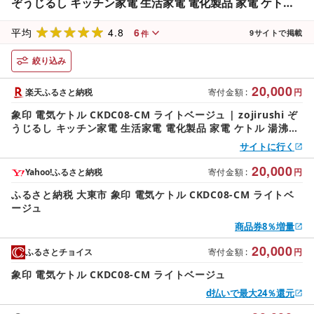
ぞうじるし キッチン家電 生活家電 電化製品 家電 ケトル
湯沸かしケトル お湯 湯沸かし 電気
4.8
6
平均
9
サイトで掲載
件
絞り込み
20,000
楽天ふるさと納税
寄付金額
:
円
象印 電気ケトル CKDC08-CM ライトベージュ | zojirushi ぞ
うじるし キッチン家電 生活家電 電化製品 家電 ケトル 湯沸か
しケトル お湯 湯沸かし 電気
サイトに行く
20,000
Yahoo!ふるさと納税
寄付金額
:
円
ふるさと納税 大東市 象印 電気ケトル CKDC08-CM ライトベ
ージュ
商品券8％増量
20,000
ふるさとチョイス
寄付金額
:
円
象印 電気ケトル CKDC08-CM ライトベージュ
d払いで最大24％還元