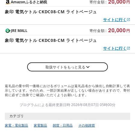
20,000
Amazonふるさと納税
寄付金額
:
円
象印 電気ケトル CKDC08-CM ライトベージュ
サイトに行く
20,000
JRE MALL
寄付金額
:
円
象印 電気ケトル CKDC08-CM ライトベージュ
サイトに行く
取扱サイトをもっと見る
返礼品の量や同一価格におけるボリュームは返礼品名から抽出し自動計算して表
示しています。そのため、一部計算結果が正しくない場合がありますので、寄付
前に必ずご自身でご確認いただくようお願いします。
プログラムによる最終更新日時 2026年08月07日 05時00分
カテゴリ
家電・電化製品
家電製品
雑貨・日用品
その他雑貨