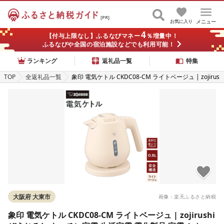
[PR]
お気に入り
メニュー
4
【付与上限なし】ふるなびマネー
％増量中！
ふるなびや全国の宿泊施設などでも利用可能！
ランキング
返礼品一覧
特集
TOP
全返礼品一覧
象印 電気ケトル CKDC08-CM ライトベージュ | zojirus
hi ぞうじるし キッチン家電 生活家電 電化製品 家電 ケ
トル 湯沸かしケトル お湯 湯沸かし 電気
大阪府 大東市
画像：楽天ふるさと納税
象印 電気ケトル CKDC08-CM ライトベージュ | zojirushi