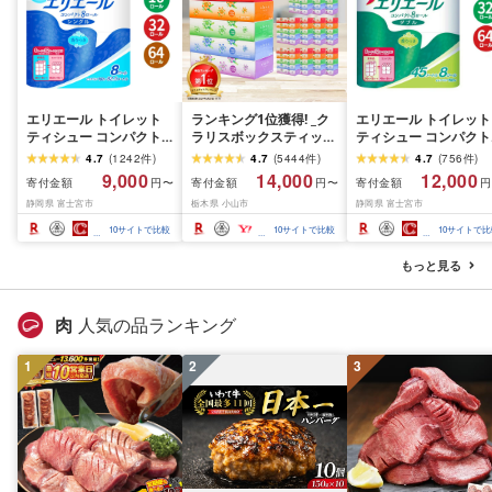
エリエール トイレット
ランキング1位獲得! _ク
エリエール トイレット
ティシュー コンパクト
ラリスボックスティッシ
ティシュー コンパクト
シングル [個数が選べ
ュ60箱(1箱220組(440
ダブル [選べるロール
4.7
(
1242
件
)
4.7
(
5444
件
)
4.7
(
756
件
)
る:16・32・64 ロール]
枚))(5個入り×12セット)_
数:32・64 ロール] 1.5
9,000
14,000
12,000
寄付金額
寄付金額
寄付金額
円〜
円〜
円
1.5倍巻 82.5m トイレッ
ティッシュ ティッシュ
巻 45m トイレットペ
静岡県 富士宮市
栃木県 小山市
静岡県 富士宮市
トペーパー シングル パ
ペーパー 日用品 常備品
パー ダブル パルプ10
ルプ100% 香りつき 日用
生活用品 まとめ買い [配
香りつき 日用品 消耗
10
サイトで比較
10
サイトで比較
10
サイトで比
品 消耗品 備蓄 ふるさと
送不可地域:離島・沖縄
備蓄 ふるさと納税 ふ
納税 ふるさと 送料無料
県]
さと 送料無料 静岡県 
もっと見る
静岡県 富士宮市
士宮市
肉
人気の品ランキング
1
2
3