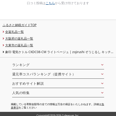
口コミ投稿は
こちら
から受け付けております
ふるさと納税ガイドTOP
全返礼品一覧
大阪府の返礼品一覧
大東市の返礼品一覧
象印 電気ケトル CKDC08-CM ライトベージュ | zojirushi ぞうじるし キッチ
ン家電 生活家電 電化製品 家電 ケトル 湯沸かしケトル お湯 湯沸かし 電気
ランキング
還元率コスパランキング（提携サイト）
おすすめサイト解説
人気の特集
掲載している寄附金額等の全ての情報は万全の保証をいたしかねます。詳細は
免
責事項
をご覧ください
Copyright©2019-2026 Colleagues Inc.