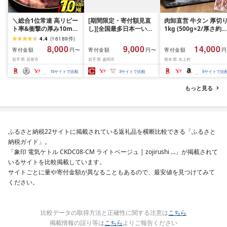
＼総合1位常連 高リピー
[期間限定・寄付額見直
肉卸直営 牛タン 厚切
ト率&衝撃の厚み10mm
し][全国最多日本一いわ
1kg (500g×2/厚さ約
厚切り牛タン 塩味/ ≪ス
て牛入り]ハンバーグ
10mm) 訳あり 訳有り
4.4
(
16189
件
)
ピード発送!!10営業日以
1.5kg(150g×10個) いわ
牛肉 焼肉 冷凍 スライ
8,000
9,000
14,000
寄付金額
寄付金額
寄付金額
円〜
円〜
円
内発送≫ 選べる内容量
て牛 × 岩中豚 ハンバー
業務用 バーベキュー
岩手県 花巻市
岩手県 盛岡市
熊本県 水上村
500g / 1kg 定期便 毎月
グ 合挽き 合い挽き 黒毛
BBQ おつまみ ギフト 
届く 牛肉 肉 BBQ ふるさ
和牛 人気 冷凍 個包装 小
祝い お中元 夏ギフト
15
サイトで比較
3
サイトで比較
5
サイトで比
と 人気 ランキング 岩手
分け 冷凍 牛肉 豚肉 和牛
県 花巻市
ビーフ ポーク はんばー
もっと見る
ぐ 挽肉 お肉 ミンチ 肉
お弁当 hannba-gu ラン
キング 1位 1万円以下 岩
手県 盛岡市 東北 岩手 盛
岡 shikoku001k
ふるさと納税22サイトに掲載されている返礼品を横断比較できる「ふるさと
納税ガイド」。
「象印 電気ケトル CKDC08-CM ライトベージュ | zojirushi …」が掲載されて
いるサイトを比較掲載しています。
サイトごとに量や寄付金額が異なることもあるので、最安値を見つけてみて
ください。
比較データの取得方法と正確性に関する注意は
こちら
掲載情報の誤り等は
こちら
よりご報告ください