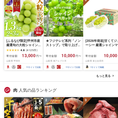
[ふるなび限定]甲州市産
★フジテレビ系列「ノン
[2026年発送]甘くてジ
厳選旬の大粒シャインマ
ストップ」で取り上げら
ーシー 厳選シャインマ
スカット 約1.3kg 2〜3
れました!★[2026年発送
スカット1.2kg (2026
4.6
(
4125
件
)
房[2026年発送]
先行予約]南アルプス市
月前半(1〜15日)から1
13,000
10,000
10,000
寄付金額
寄付金額
寄付金額
円〜
円〜
(MG)B12-472 FN-
産シャインマスカット
月下旬までの発送) フ
山梨県 甲州市
山梨県 南アルプス市
山梨県 富士吉田市
Limited-VO シャインマ
1.2kg以上(2〜3房)ふる
ーツ ぶどう 果物 山梨
スカット フルーツ
さと納税 おすすめ 山梨
産 2026 旬 大粒 高級 
11
サイトで比較
11
サイトで比較
1
サイトで掲載
県 南アルプス市 送料無
ドウ 葡萄 富士吉田市
料 AL
もっと見る
肉
人気の品ランキング
1
2
3