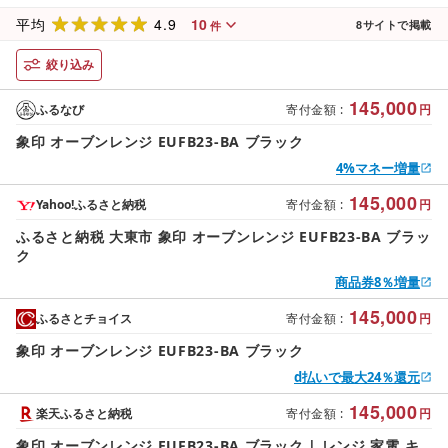
4.9
10
平均
8
サイトで掲載
件
絞り込み
145,000
ふるなび
寄付金額
:
円
象印 オーブンレンジ EUFB23-BA ブラック
4%マネー増量
145,000
Yahoo!ふるさと納税
寄付金額
:
円
ふるさと納税 大東市 象印 オーブンレンジ EUFB23-BA ブラッ
ク
商品券8％増量
145,000
ふるさとチョイス
寄付金額
:
円
象印 オーブンレンジ EUFB23-BA ブラック
d払いで最大24％還元
145,000
楽天ふるさと納税
寄付金額
:
円
象印 オーブンレンジ EUFB23-BA ブラック | レンジ 家電 キ