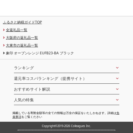
ふるさと納税ガイドTOP
全返礼品一覧
大阪府の返礼品一覧
大東市の返礼品一覧
象印 オーブンレンジ EUFB23-BA ブラック
ランキング
還元率コスパランキング（提携サイト）
おすすめサイト解説
人気の特集
掲載している寄附金額等の全ての情報は万全の保証をいたしかねます。詳細は
免
責事項
をご覧ください
Copyright©2019-2026 Colleagues Inc.