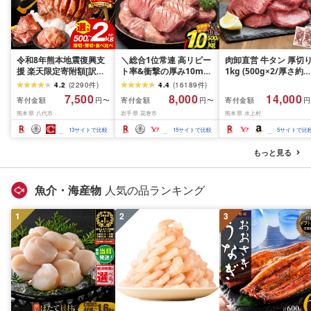
令和8年熊本地震復興支
＼総合1位常連 高リピー
肉卸直営 牛タン 厚切
援 楽天限定寄附額[訳あ
ト率&衝撃の厚み10mm
1kg (500g×2/厚さ約
り]牛タン 500g〜2kg 肉
厚切り牛タン 塩味/ ≪ス
10mm) 訳あり 訳有り
4.2
(
2290
件
)
4.4
(
16189
件
)
牛肉 訳あり 牛タン 冷凍
ピード発送!!10営業日以
牛肉 焼肉 冷凍 スライ
7,500
8,000
14,000
寄付金額
寄付金額
寄付金額
円〜
円〜
円
小分け 厚切り 薄切り 食
内発送≫ 選べる内容量
業務用 バーベキュー
熊本県 八代市
岩手県 花巻市
熊本県 水上村
べ比べ 500g 1kg 1.5kg
500g / 1kg 定期便 毎月
BBQ おつまみ ギフト 
2kg 牛 人気 ビーフ 牛た
届く 牛肉 肉 BBQ ふるさ
祝い お中元 夏ギフト
13
サイトで比較
15
サイトで比較
5
サイトで比
ん ふるさと納税 ランキ
と 人気 ランキング 岩手
ング スピード発送 送料
県 花巻市
もっと見る
無料
魚介・海産物
人気の品ランキング
1
2
3