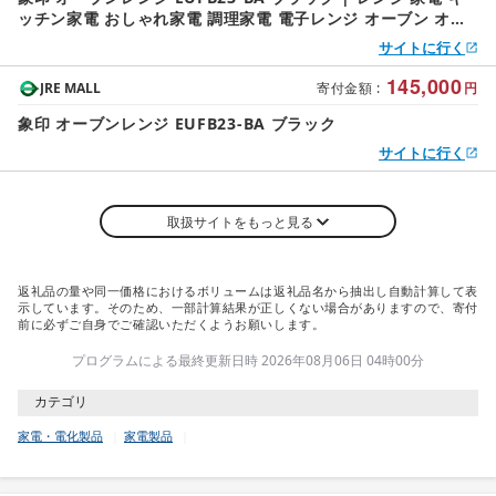
ッチン家電 おしゃれ家電 調理家電 電子レンジ オーブン オー
ブンレンジ 人気 おすすめ 送料無料
サイトに行く
145,000
JRE MALL
寄付金額
:
円
象印 オーブンレンジ EUFB23-BA ブラック
サイトに行く
取扱サイトをもっと見る
返礼品の量や同一価格におけるボリュームは返礼品名から抽出し自動計算して表
示しています。そのため、一部計算結果が正しくない場合がありますので、寄付
前に必ずご自身でご確認いただくようお願いします。
プログラムによる最終更新日時 2026年08月06日 04時00分
カテゴリ
家電・電化製品
家電製品