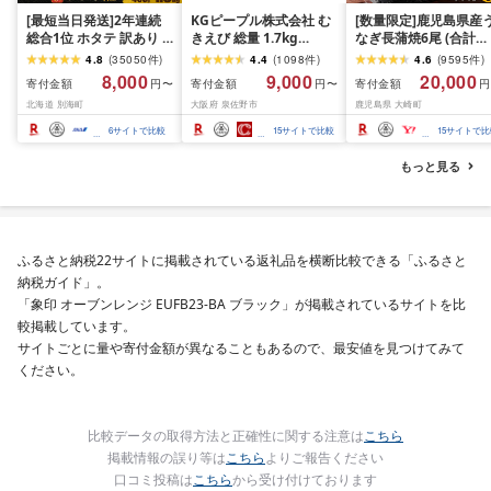
[最短当日発送]2年連続
KGピープル株式会社 む
[数量限定]鹿児島県産
総合1位 ホタテ 訳あり (
きえび 総量 1.7kg
なぎ長蒲焼6尾 (合計
ふるさと納税 ほたて ふ
(850g×2P) 特大 5Lサイ
600g以上)
4.8
(
35050
件
)
4.4
(
1098
件
)
4.6
(
9595
件
)
るさと納税 訳あり 帆立
ズ バナメイエビ バラ凍
8,000
9,000
20,000
寄付金額
寄付金額
寄付金額
円〜
円〜
円
ふるさと わけあり ホタ
結 下処理不要 サイズ不
北海道 別海町
大阪府 泉佐野市
鹿児島県 大崎町
テ貝柱 貝 人気 不揃い 刺
揃い 訳あり
身 規格外 魚介 ランキン
6
サイトで比較
15
サイトで比較
15
サイトで比
グ 海鮮 冷凍 発送時期が
選べる 北海道 別海町 )
もっと見る
(クラウドファンディン
グ対象)
ふるさと納税22サイトに掲載されている返礼品を横断比較できる「ふるさと
納税ガイド」。
「象印 オーブンレンジ EUFB23-BA ブラック」が掲載されているサイトを比
較掲載しています。
サイトごとに量や寄付金額が異なることもあるので、最安値を見つけてみて
ください。
比較データの取得方法と正確性に関する注意は
こちら
掲載情報の誤り等は
こちら
よりご報告ください
口コミ投稿は
こちら
から受け付けております