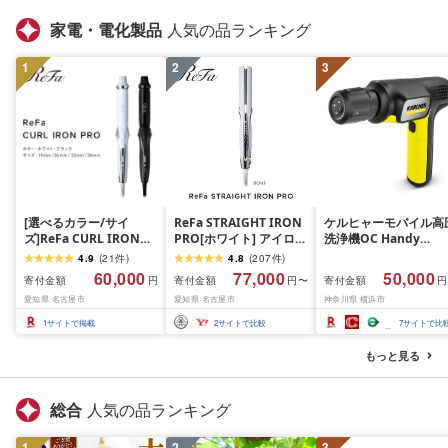
家電・電化製品
人気の品ランキング
1
2
3
[選べるカラー/サイ
ReFa STRAIGHT IRON
ケルヒャーモバイル高
ズ]ReFa CURL IRON
PRO[ホワイト] アイロン
洗浄機OC Handy
PRO(ホワイト or ブラッ
家電 美容 リファ アイロ
Compact(ハンディエ
4.9
(
21
件
)
4.8
(
207
件
)
ク/19mm・26mm・
ン
神奈川県 横浜市 生活
60,000
77,000
50,000
寄付金額
寄付金額
寄付金額
円
円〜
円
32mm・38mm)| リフ
電 日用品 人気 おすす
愛知県 名古屋市
愛知県 名古屋市
神奈川県 横浜市
ァ カールアイロン 海外
送料無料 掃除 便利 コ
対応 ヘアアイロン コテ
パクト 高圧洗浄機 ポ
1
サイトで掲載
2
サイトで比較
7
サイトで比
プレゼント ギフト 1年保
タブル清掃 泡洗浄 家
証 美容師 ヘアケア スタ
ラク ベランダ掃除
もっと見る
イリング ダメージケア
艶 傷まない 人気 おすす
め
総合
人気の品ランキング
1
2
3