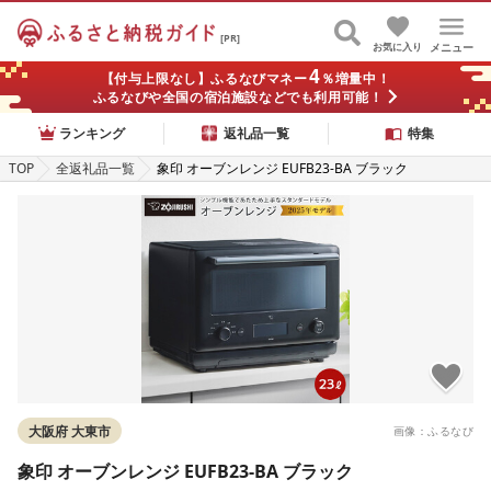
[PR]
お気に入り
メニュー
4
【付与上限なし】ふるなびマネー
％増量中！
ふるなびや全国の宿泊施設などでも利用可能！
ランキング
返礼品一覧
特集
TOP
全返礼品一覧
象印 オーブンレンジ EUFB23-BA ブラック
大阪府 大東市
画像：ふるなび
象印 オーブンレンジ EUFB23-BA ブラック