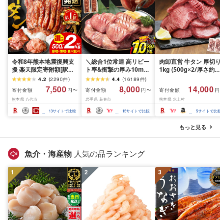
令和8年熊本地震復興支
＼総合1位常連 高リピー
肉卸直営 牛タン 厚切
援 楽天限定寄附額[訳あ
ト率&衝撃の厚み10mm
1kg (500g×2/厚さ約
り]牛タン 500g〜2kg 肉
厚切り牛タン 塩味/ ≪ス
10mm) 訳あり 訳有り
4.2
(
2290
件
)
4.4
(
16189
件
)
牛肉 訳あり 牛タン 冷凍
ピード発送!!10営業日以
牛肉 焼肉 冷凍 スライ
7,500
8,000
14,000
寄付金額
寄付金額
寄付金額
円〜
円〜
円
小分け 厚切り 薄切り 食
内発送≫ 選べる内容量
業務用 バーベキュー
熊本県 八代市
岩手県 花巻市
熊本県 水上村
べ比べ 500g 1kg 1.5kg
500g / 1kg 定期便 毎月
BBQ おつまみ ギフト 
2kg 牛 人気 ビーフ 牛た
届く 牛肉 肉 BBQ ふるさ
祝い お中元 夏ギフト
13
サイトで比較
15
サイトで比較
5
サイトで比
ん ふるさと納税 ランキ
と 人気 ランキング 岩手
ング スピード発送 送料
県 花巻市
もっと見る
無料
魚介・海産物
人気の品ランキング
1
2
3