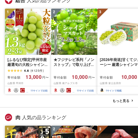
総合
人気の品ランキング
1
2
3
[ふるなび限定]甲州市産
★フジテレビ系列「ノン
[2026年発送]甘くてジ
厳選旬の大粒シャインマ
ストップ」で取り上げら
ーシー 厳選シャインマ
スカット 約1.3kg 2〜3
れました!★[2026年発送
スカット1.2kg (2026
4.6
(
4125
件
)
房[2026年発送]
先行予約]南アルプス市
月前半(1〜15日)から1
13,000
10,000
10,000
寄付金額
寄付金額
寄付金額
円〜
円〜
(MG)B12-472 FN-
産シャインマスカット
月下旬までの発送) フ
山梨県 甲州市
山梨県 南アルプス市
山梨県 富士吉田市
Limited-VO シャインマ
1.2kg以上(2〜3房)ふる
ーツ ぶどう 果物 山梨
スカット フルーツ
さと納税 おすすめ 山梨
産 2026 旬 大粒 高級 
11
サイトで比較
11
サイトで比較
1
サイトで掲載
県 南アルプス市 送料無
ドウ 葡萄 富士吉田市
料 AL
もっと見る
肉
人気の品ランキング
1
2
3