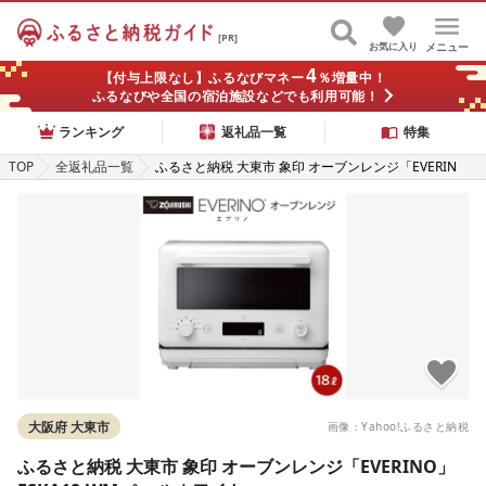
[PR]
お気に入り
メニュー
4
【付与上限なし】ふるなびマネー
％増量中！
ふるなびや全国の宿泊施設などでも利用可能！
ランキング
返礼品一覧
特集
TOP
全返礼品一覧
ふるさと納税 大東市 象印 オーブンレンジ「EVERIN
O」 ESKA18-WM ペールホワイト
大阪府 大東市
画像：Yahoo!ふるさと納税
ふるさと納税 大東市 象印 オーブンレンジ「EVERINO」