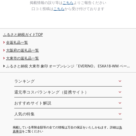
掲載情報の誤り等は
こちら
よりご報告ください
口コミ投稿は
こちら
から受け付けております
ふるさと納税ガイドTOP
全返礼品一覧
大阪府の返礼品一覧
大東市の返礼品一覧
ふるさと納税 大東市 象印 オーブンレンジ「EVERINO」 ESKA18-WM ペール
ホワイト
ランキング
還元率コスパランキング（提携サイト）
おすすめサイト解説
人気の特集
掲載している寄附金額等の全ての情報は万全の保証をいたしかねます。詳細は
免
責事項
をご覧ください