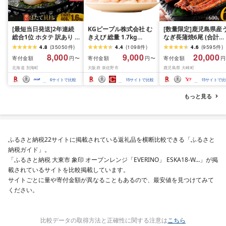
[最短当日発送]2年連続
KGピープル株式会社 む
[数量限定]鹿児島県産
総合1位 ホタテ 訳あり (
きえび 総量 1.7kg
なぎ長蒲焼6尾 (合計
ふるさと納税 ほたて ふ
(850g×2P) 特大 5Lサイ
600g以上)
4.8
(
35050
件
)
4.4
(
1098
件
)
4.6
(
9595
件
)
るさと納税 訳あり 帆立
ズ バナメイエビ バラ凍
8,000
9,000
20,000
寄付金額
寄付金額
寄付金額
円〜
円〜
円
ふるさと わけあり ホタ
結 下処理不要 サイズ不
北海道 別海町
大阪府 泉佐野市
鹿児島県 大崎町
テ貝柱 貝 人気 不揃い 刺
揃い 訳あり
身 規格外 魚介 ランキン
6
サイトで比較
15
サイトで比較
15
サイトで比
グ 海鮮 冷凍 発送時期が
選べる 北海道 別海町 )
もっと見る
(クラウドファンディン
グ対象)
ふるさと納税22サイトに掲載されている返礼品を横断比較できる「ふるさと
納税ガイド」。
「ふるさと納税 大東市 象印 オーブンレンジ「EVERINO」 ESKA18-W…」が掲
載されているサイトを比較掲載しています。
サイトごとに量や寄付金額が異なることもあるので、最安値を見つけてみて
ください。
比較データの取得方法と正確性に関する注意は
こちら