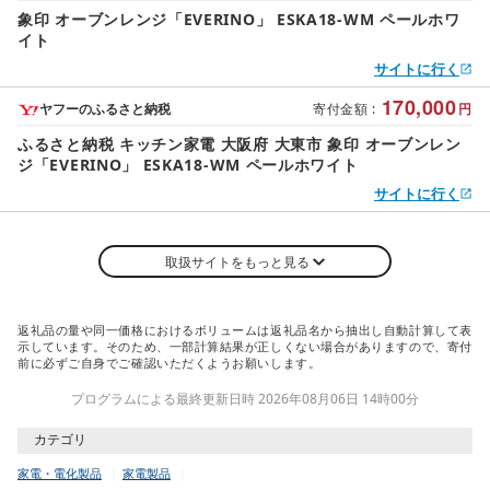
象印 オーブンレンジ「EVERINO」 ESKA18-WM ペールホワ
イト
サイトに行く
170,000
ヤフーのふるさと納税
寄付金額
:
円
ふるさと納税 キッチン家電 大阪府 大東市 象印 オーブンレン
ジ「EVERINO」 ESKA18-WM ペールホワイト
サイトに行く
取扱サイトをもっと見る
返礼品の量や同一価格におけるボリュームは返礼品名から抽出し自動計算して表
示しています。そのため、一部計算結果が正しくない場合がありますので、寄付
前に必ずご自身でご確認いただくようお願いします。
プログラムによる最終更新日時 2026年08月06日 14時00分
カテゴリ
家電・電化製品
家電製品