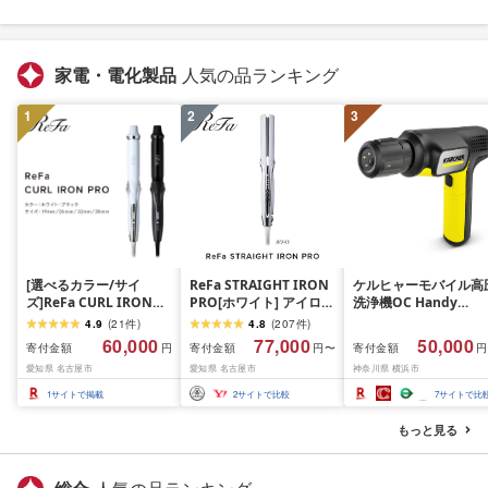
家電・電化製品
人気の品ランキング
1
2
3
[選べるカラー/サイ
ReFa STRAIGHT IRON
ケルヒャーモバイル高
ズ]ReFa CURL IRON
PRO[ホワイト] アイロン
洗浄機OC Handy
PRO(ホワイト or ブラッ
家電 美容 リファ アイロ
Compact(ハンディエ
4.9
(
21
件
)
4.8
(
207
件
)
ク/19mm・26mm・
ン
神奈川県 横浜市 生活
60,000
77,000
50,000
寄付金額
寄付金額
寄付金額
円
円〜
円
32mm・38mm)| リフ
電 日用品 人気 おすす
愛知県 名古屋市
愛知県 名古屋市
神奈川県 横浜市
ァ カールアイロン 海外
送料無料 掃除 便利 コ
対応 ヘアアイロン コテ
パクト 高圧洗浄機 ポ
1
サイトで掲載
2
サイトで比較
7
サイトで比
プレゼント ギフト 1年保
タブル清掃 泡洗浄 家
証 美容師 ヘアケア スタ
ラク ベランダ掃除
もっと見る
イリング ダメージケア
艶 傷まない 人気 おすす
め