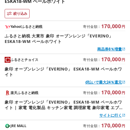
ESKA18-WM ペールホワイト
絞り込み
170,000
Yahoo!ふるさと納税
寄付金額
:
円
ふるさと納税 大東市 象印 オーブンレンジ「EVERINO」
ESKA18-WM ペールホワイト
商品券8％増量
170,000
ふるさとチョイス
寄付金額
:
円
象印 オーブンレンジ「EVERINO」 ESKA18-WM ペールホワ
イト
d払いで最大24％還元
170,000
楽天ふるさと納税
寄付金額
:
円
象印 オーブンレンジ「EVERINO」 ESKA18-WM ペールホワ
イト | 家電 電化製品 キッチン家電 調理家電 象印家電 エブリ
ノ オーブンレンジ 電子レンジ レンジ 便利家電 時短 人気 送料
サイトに行く
無料
170,000
JRE MALL
寄付金額
:
円