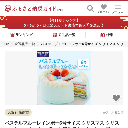
[PR]
お気に入り
メニュー
【今日がチャンス】
7
5と0がつく日は楽天カード決済で最大
％還元
ランキング
返礼品一覧
特集
TOP
全返礼品一覧
パステルブルーレインボー6号サイズ クリスマス クリ
スマスケーキ ケーキ お祝い お誕生日ケーキ バースデ
ーケーキ 記念日ケーキ 萌え断 サプライズ[074D-045]
大阪府 泉南市
画像：ふるなび
パステルブルーレインボー6号サイズ クリスマス クリス