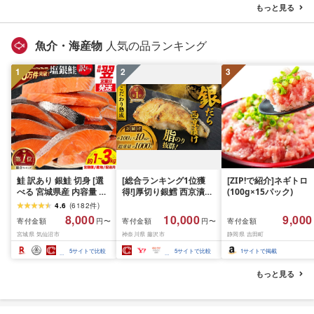
薄切り 冷凍 小分け ラン
県 花巻市
ビーフ ポーク はんば
もっと見る
キング 人気 BBQ [ナン
ぐ 挽肉 お肉 ミンチ 肉
チク]
お弁当 hannba-gu ラ
キング 1位 1万円以下 
魚介・海産物
人気の品ランキング
手県 盛岡市 東北 岩手 
岡 shikoku001k
1
2
3
鮭 訳あり 銀鮭 切身 [選
[総合ランキング1位獲
[ZIP!で紹介]ネギトロ
べる 宮城県産 内容量 発
得!]厚切り銀鱈 西京漬け
(100g×15パック)
送回数 発送月] [宮城東洋
訳あり 銀鱈 西京漬け 計
4.6
(
6182
件
)
宮城県 気仙沼市
約 1,000g (約 100g × 10
8,000
10,000
9,000
寄付金額
寄付金額
寄付金額
円〜
円〜
20566318] 宮城県産 海
切) 西京味噌 西京みそ 味
宮城県 気仙沼市
神奈川県 藤沢市
静岡県 吉田町
鮮 訳アリ 規格外 不揃い
噌漬け みそ 味噌 鮮魚 魚
さけ サケ 鮭切身 シャケ
介 銀だら 銀ダラ ギンダ
5
サイトで比較
5
サイトで比較
1
サイトで掲載
切り身 冷凍 家庭用 おか
ラ ぎんだら 鱈 タラ 魚
ず 弁当 支援 サーモン 銀
西京焼き 西京漬 西京や
もっと見る
鮭切り身 魚 2kg 3kg 定
き 冷凍 厳選 鮮魚 漬け魚
期便
漬魚 新鮮 小分け 人気返
礼品 おかず おつまみ お