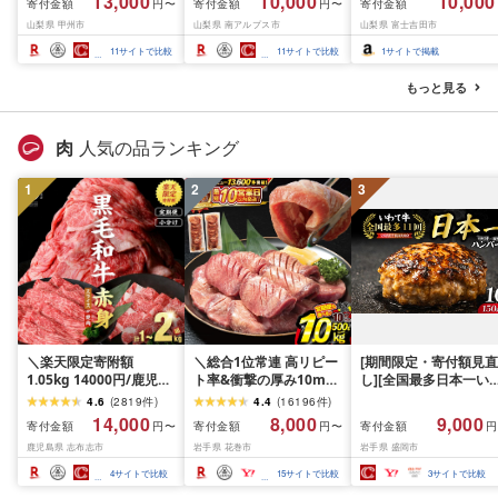
13,000
10,000
10,000
寄付金額
寄付金額
寄付金額
円〜
円〜
(MG)B12-472 FN-
産シャインマスカット
月下旬までの発送) フ
山梨県 甲州市
山梨県 南アルプス市
山梨県 富士吉田市
Limited-VO シャインマ
1.2kg以上(2〜3房)ふる
ーツ ぶどう 果物 山梨
スカット フルーツ
さと納税 おすすめ 山梨
産 2026 旬 大粒 高級 
11
サイトで比較
11
サイトで比較
1
サイトで掲載
県 南アルプス市 送料無
ドウ 葡萄 富士吉田市
料 AL
もっと見る
肉
人気の品ランキング
1
2
3
＼楽天限定寄附額
＼総合1位常連 高リピー
[期間限定・寄付額見直
1.05kg 14000円/鹿児島
ト率&衝撃の厚み10mm
し][全国最多日本一い
県産 黒毛和牛 牛肉 赤身
厚切り牛タン 塩味/ ≪ス
て牛入り]ハンバーグ
4.6
(
2819
件
)
4.4
(
16196
件
)
モモ ウデ (スライス or
ピード発送!!10営業日以
1.5kg(150g×10個) い
14,000
8,000
9,000
寄付金額
寄付金額
寄付金額
円〜
円〜
円
焼肉)[計1kg~2.1kg / 定
内発送≫ 選べる内容量
て牛 × 岩中豚 ハンバー
鹿児島県 志布志市
岩手県 花巻市
岩手県 盛岡市
期便 全3回] すき焼き し
500g / 1kg 定期便 毎月
グ 合挽き 合い挽き 黒
ゃぶしゃぶ 国産 肉 国産
届く 牛肉 肉 BBQ ふるさ
和牛 人気 冷凍 個包装 
4
サイトで比較
15
サイトで比較
3
サイトで比較
牛 お肉 モモ肉 牛しゃぶ
と 人気 ランキング 岩手
分け 冷凍 牛肉 豚肉 和