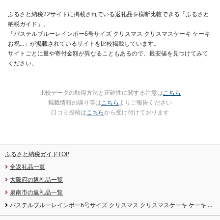
酒のあて 家計応援
10000円 魚喜 神奈川 湘
ふるさと納税22サイトに掲載されている返礼品を横断比較できる「ふるさと
南 藤沢
納税ガイド」。
「パステルブルーレインボー6号サイズ クリスマス クリスマスケーキ ケーキ
お祝…」が掲載されているサイトを比較掲載しています。
サイトごとに量や寄付金額が異なることもあるので、最安値を見つけてみて
ください。
比較データの取得方法と正確性に関する注意は
こちら
掲載情報の誤り等は
こちら
よりご報告ください
口コミ投稿は
こちら
から受け付けております
ふるさと納税ガイドTOP
全返礼品一覧
大阪府の返礼品一覧
泉南市の返礼品一覧
パステルブルーレインボー6号サイズ クリスマス クリスマスケーキ ケーキ お
祝い お誕生日ケーキ バースデーケーキ 記念日ケーキ 萌え断 サプライズ[074D-