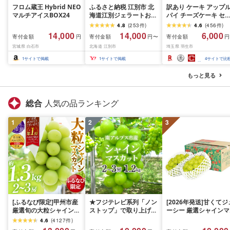
フロム蔵王 Hybrid NEO
ふるさと納税 江別市 北
訳あり ケーキ アップ
マルチアイスBOX24
海道江別ジェラートおま
パイ チーズケーキ セ
かせ22種類セット
ト 500g〜3kg 冷凍 ス
4.8
(
253
件
)
4.6
(
456
件
)
[80ml×22個]
ーツ お菓子 お徳用 規
14,000
14,000
6,000
寄付金額
寄付金額
寄付金額
円
円〜
円
外 不揃い 詰め合わせ 
宮城県 白石市
北海道 江別市
埼玉県 羽生市
んご 訳ありスイーツ 
ィンズ・アーク 埼玉県
1
サイトで掲載
1
サイトで掲載
4
サイトで比
羽生市
もっと見る
総合
人気の品ランキング
1
2
3
[ふるなび限定]甲州市産
★フジテレビ系列「ノン
[2026年発送]甘くてジ
厳選旬の大粒シャインマ
ストップ」で取り上げら
ーシー 厳選シャインマ
スカット 約1.3kg 2〜3
れました!★[2026年発送
スカット1.2kg (2026
4.6
(
4127
件
)
房[2026年発送]
先行予約]南アルプス市
月前半(1〜15日)から1