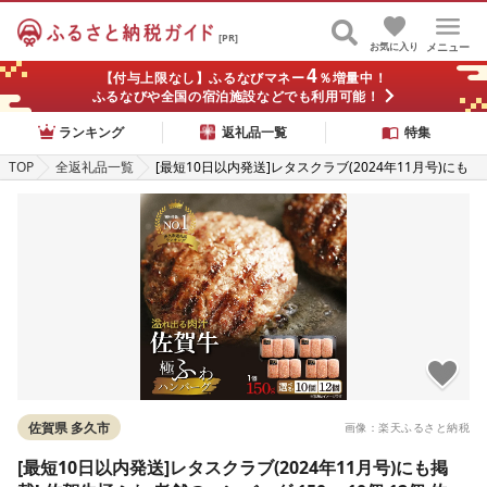
[PR]
お気に入り
メニュー
4
【付与上限なし】ふるなびマネー
％増量中！
ふるなびや全国の宿泊施設などでも利用可能！
ランキング
返礼品一覧
特集
TOP
全返礼品一覧
[最短10日以内発送]レタスクラブ(2024年11月号)にも
掲載! 佐賀牛極ふわ 老舗のハンバーグ 150g×10個 12個
佐賀県産 国産 佐賀牛 黒毛和牛 和牛 牛 極肉かわの ハン
バーグ 冷凍 10000 10000円 12000 12000円 b-72
佐賀県 多久市
画像：楽天ふるさと納税
[最短10日以内発送]レタスクラブ(2024年11月号)にも掲