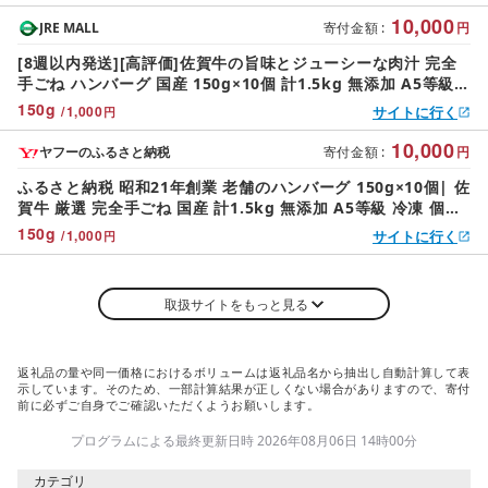
凍 個包装 小分け お惣菜 焼くだけ _b-72
10,000
JRE MALL
寄付金額
:
円
[8週以内発送][高評価]佐賀牛の旨味とジューシーな肉汁 完全
手ごね ハンバーグ 国産 150g×10個 計1.5kg 無添加 A5等級
佐賀牛 厳選 老舗のハンバーグ | 昭和21年創業 老舗 極肉かわ
150
g
/
1,000
サイトに行く
円
の 冷凍 個包装 小分け お惣菜 焼くだけ _b-461
10,000
ヤフーのふるさと納税
寄付金額
:
円
ふるさと納税 昭和21年創業 老舗のハンバーグ 150g×10個| 佐
賀牛 厳選 完全手ごね 国産 計1.5kg 無添加 A5等級 冷凍 個包
装 小分け お惣菜 .. 佐賀県多久市
150
g
/
1,000
サイトに行く
円
取扱サイトをもっと見る
返礼品の量や同一価格におけるボリュームは返礼品名から抽出し自動計算して表
示しています。そのため、一部計算結果が正しくない場合がありますので、寄付
前に必ずご自身でご確認いただくようお願いします。
プログラムによる最終更新日時 2026年08月06日 14時00分
カテゴリ