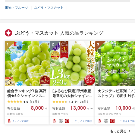
果物・フルーツ
ぶどう・マスカット
ぶどう・マスカット
人気の品ランキング
1
2
3
総合ランキング1位 高評
[ふるなび限定]甲州市産
★フジテレビ系列「ノ
価★5.0 シャインマスカ
厳選旬の大粒シャインマ
ストップ」で取り上げ
ット 先行予約 1kg 2kg
スカット 約1.3kg 2〜3
れました!★[2026年発
4.9
(
18
件
)
4.6
(
4125
件
)
3kg 定期便 選べる容量
房[2026年発送]
先行予約]南アルプス市
8,000
13,000
10,000
寄付金額
寄付金額
寄付金額
円
円〜
円
訳あり ふるさと納税 フ
(MG)B12-472 FN-
産シャインマスカット
山梨県 韮崎市
山梨県 甲州市
山梨県 南アルプス市
ルーツ [山梨県 韮崎市
Limited-VO シャインマ
1.2kg以上(2〜3房)ふ
20745480 REGALO] シ
スカット フルーツ
さと納税 おすすめ 山
1
サイトで掲載
11
サイトで比較
11
サイトで比
ャインマスカット マス
県 南アルプス市 送料
カット ふるさと納税 ギ
料 AL
もっと見る
フト 山梨県産 ぶどう 果