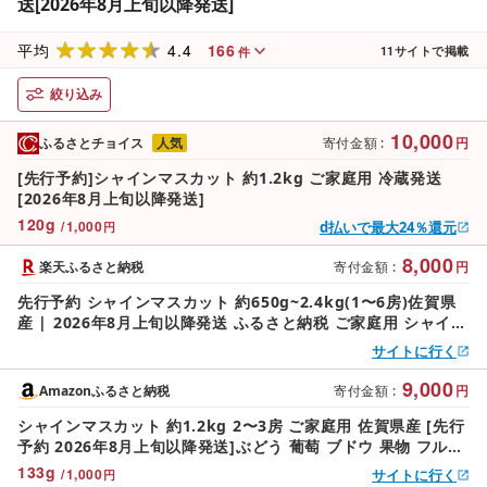
送[2026年8月上旬以降発送]
4.4
166
平均
11
サイトで掲載
件
絞り込み
10,000
ふるさとチョイス
人気
寄付金額
:
円
[先行予約]シャインマスカット 約1.2kg ご家庭用 冷蔵発送
[2026年8月上旬以降発送]
120
g
/
1,000
d払いで最大24％還元
円
8,000
楽天ふるさと納税
寄付金額
:
円
先行予約 シャインマスカット 約650g~2.4kg(1〜6房)佐賀県
産 | 2026年8月上旬以降発送 ふるさと納税 ご家庭用 シャイン
マスカット マスカット ぶどう 葡萄 果物 フルーツ くだもの ス
サイトに行く
イーツ 佐賀県鹿島市 送料無料
9,000
Amazonふるさと納税
寄付金額
:
円
シャインマスカット 約1.2kg 2〜3房 ご家庭用 佐賀県産 [先行
予約 2026年8月上旬以降発送]ぶどう 葡萄 ブドウ 果物 フルー
ツ 果実 季節 旬 冷蔵 期間限定 国産 鹿島市 人気 ランキング フ
133
g
/
1,000
サイトに行く
円