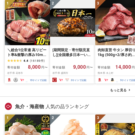
1
2
3
＼総合1位常連 高リピー
[期間限定・寄付額見直
肉卸直営 牛タン 厚切
ト率&衝撃の厚み10mm
し][全国最多日本一いわ
1kg (500g×2/厚さ約
厚切り牛タン 塩味/ ≪ス
て牛入り]ハンバーグ
10mm) 訳あり 訳有り
4.4
(
16189
件
)
ピード発送!!10営業日以
1.5kg(150g×10個) いわ
牛肉 焼肉 冷凍 スライ
8,000
9,000
14,000
寄付金額
寄付金額
寄付金額
円〜
円〜
円
内発送≫ 選べる内容量
て牛 × 岩中豚 ハンバー
業務用 バーベキュー
岩手県 花巻市
岩手県 盛岡市
熊本県 水上村
500g / 1kg 定期便 毎月
グ 合挽き 合い挽き 黒毛
BBQ おつまみ ギフト 
届く 牛肉 肉 BBQ ふるさ
和牛 人気 冷凍 個包装 小
祝い お中元 夏ギフト
15
サイトで比較
3
サイトで比較
5
サイトで比
と 人気 ランキング 岩手
分け 冷凍 牛肉 豚肉 和牛
県 花巻市
ビーフ ポーク はんばー
もっと見る
ぐ 挽肉 お肉 ミンチ 肉
お弁当 hannba-gu ラン
キング 1位 1万円以下 岩
魚介・海産物
人気の品ランキング
手県 盛岡市 東北 岩手 盛
岡 shikoku001k
1
2
3