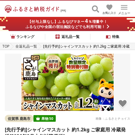
[PR]
お気に入り
メニュー
4
【付与上限なし】ふるなびマネー
％増量中！
ふるなびや全国の宿泊施設などでも利用可能！
ランキング
返礼品一覧
特集
TOP
全返礼品一覧
[先行予約]シャインマスカット 約1.2kg ご家庭用 冷蔵
発送[2026年8月上旬以降発送]
佐賀県 鹿島市
果物
50
画像：ふるさとチョイス
[先行予約]シャインマスカット 約1.2kg ご家庭用 冷蔵発