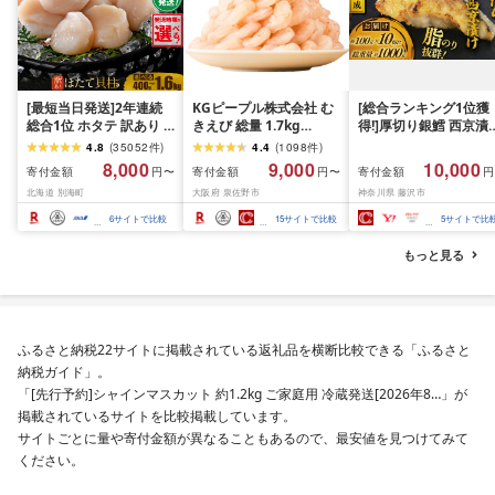
[最短当日発送]2年連続
KGピープル株式会社 む
[総合ランキング1位獲
総合1位 ホタテ 訳あり (
きえび 総量 1.7kg
得!]厚切り銀鱈 西京漬
ふるさと納税 ほたて ふ
(850g×2P) 特大 5Lサイ
訳あり 銀鱈 西京漬け 
4.8
(
35052
件
)
4.4
(
1098
件
)
るさと納税 訳あり 帆立
ズ バナメイエビ バラ凍
約 1,000g (約 100g × 
8,000
9,000
10,000
寄付金額
寄付金額
寄付金額
円〜
円〜
円
ふるさと わけあり ホタ
結 下処理不要 サイズ不
切) 西京味噌 西京みそ 
北海道 別海町
大阪府 泉佐野市
神奈川県 藤沢市
テ貝柱 貝 人気 不揃い 刺
揃い 訳あり
噌漬け みそ 味噌 鮮魚 
身 規格外 魚介 ランキン
介 銀だら 銀ダラ ギン
6
サイトで比較
15
サイトで比較
5
サイトで比
グ 海鮮 冷凍 発送時期が
ラ ぎんだら 鱈 タラ 魚
選べる 北海道 別海町 )
西京焼き 西京漬 西京
もっと見る
(クラウドファンディン
き 冷凍 厳選 鮮魚 漬け
グ対象)
漬魚 新鮮 小分け 人気
礼品 おかず おつまみ 
酒のあて 家計応援
10000円 魚喜 神奈川 
ふるさと納税22サイトに掲載されている返礼品を横断比較できる「ふるさと
南 藤沢
納税ガイド」。
「[先行予約]シャインマスカット 約1.2kg ご家庭用 冷蔵発送[2026年8…」が
掲載されているサイトを比較掲載しています。
サイトごとに量や寄付金額が異なることもあるので、最安値を見つけてみて
ください。