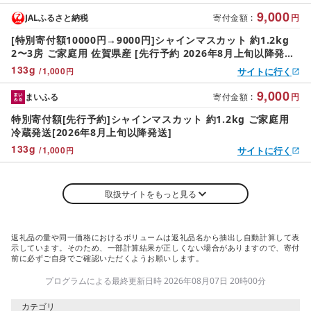
ルーツ
9,000
JALふるさと納税
寄付金額
:
円
[特別寄付額10000円→9000円]シャインマスカット 約1.2kg
2〜3房 ご家庭用 佐賀県産 [先行予約 2026年8月上旬以降発
送]| シャインマスカット 2026 シャイン マスカット ぶどう 葡
133
g
/
1,000
サイトに行く
円
萄 ブドウ 果物 フルーツ 果実 季節 旬 冷蔵 期間限定 国産 佐賀
県 鹿島市 人気 ランキング フルーツ おすすめ
9,000
まいふる
寄付金額
:
円
特別寄付額[先行予約]シャインマスカット 約1.2kg ご家庭用
冷蔵発送[2026年8月上旬以降発送]
133
g
/
1,000
サイトに行く
円
取扱サイトをもっと見る
返礼品の量や同一価格におけるボリュームは返礼品名から抽出し自動計算して表
示しています。そのため、一部計算結果が正しくない場合がありますので、寄付
前に必ずご自身でご確認いただくようお願いします。
プログラムによる最終更新日時 2026年08月07日 20時00分
カテゴリ