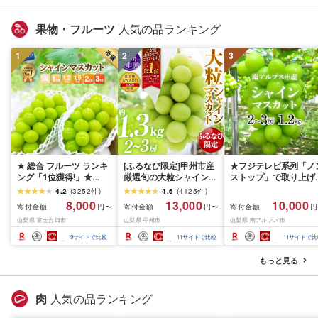
物 ブドウ ◎
果物・フルーツ
人気の品ランキング
1
2
3
★ 総合 フルーツ ランキ
[ふるなび限定]甲州市産
★フジテレビ系列「ノ
ング「1位獲得!」★
厳選旬の大粒シャインマ
ストップ」で取り上げ
2026年発送 シャインマ
スカット 約1.3kg 2〜3
れました!★[2026年発
4.2
(
3252
件
)
4.6
(
4125
件
)
スカット 選べる容量
房[2026年発送]
先行予約]南アルプス市
8,000
13,000
10,000
寄付金額
寄付金額
寄付金額
円〜
円〜
円
500g 1kg 1.5kg 2kg
(MG)B12-472 FN-
産シャインマスカット
山梨県 富士吉田市
山梨県 甲州市
山梨県 南アルプス市
3kg ふるさと納税 フル
Limited-VO シャインマ
1.2kg以上(2〜3房)ふ
ーツ ぶどう 果物 送料無
スカット フルーツ
さと納税 おすすめ 山
9
サイトで比較
11
サイトで比較
11
サイトで比
料 山梨県産 2026 旬 大
県 南アルプス市 送料
粒 高級 ブドウ 葡萄 富士
料 AL
もっと見る
吉田市 ふるさと納税 [
2026年発送 ]
肉
人気の品ランキング