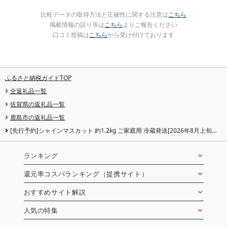
比較データの取得方法と正確性に関する注意は
こちら
掲載情報の誤り等は
こちら
よりご報告ください
口コミ投稿は
こちら
から受け付けております
ふるさと納税ガイドTOP
全返礼品一覧
佐賀県の返礼品一覧
鹿島市の返礼品一覧
[先行予約]シャインマスカット 約1.2kg ご家庭用 冷蔵発送[2026年8月上旬以
降発送]
ランキング
還元率コスパランキング（提携サイト）
おすすめサイト解説
人気の特集