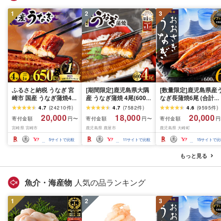
1
2
3
ふるさと納税 うなぎ 宮
[期間限定]鹿児島県大隅
[数量限定]鹿児島県産
崎市 国産 うなぎ蒲焼4
産 うなぎ蒲焼 4尾(600g)
なぎ長蒲焼6尾 (合計
尾・きざみ鰻1袋(合計
KN007-004-04-cp18 う
600g以上)
4.7
(
24210
件
)
4.7
(
7582
件
)
4.6
(
9595
件
)
650g)
なぎ 鰻 魚 惣菜 総菜
20,000
18,000
20,000
寄付金額
寄付金額
寄付金額
円〜
円〜
円
宮崎県 宮崎市
鹿児島県 鹿屋市
鹿児島県 大崎町
5
サイトで比較
11
サイトで比較
15
サイトで比
もっと見る
魚介・海産物
人気の品ランキング
1
2
3