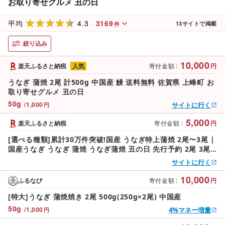
お取り寄せグルメ 丑の日
4.3
3169
平均
13
サイトで掲載
件
絞り込み
10,000
楽天ふるさと納税
人気
寄付金額
:
円
うなぎ 蒲焼 2尾 計500g 中国産 鰻 送料無料 佐賀県 上峰町 お
取り寄せグルメ 丑の日
50
g
/
1,000
サイトに行く
円
5,000
楽天ふるさと納税
寄付金額
:
円
[選べる種類]累計30万件突破!国産 うなぎ特上蒲焼 2尾〜3尾 |
国産うなぎ うなぎ 蒲焼 うなぎ蒲焼 丑の日 先行予約 2尾 3尾
320g 600g 鰻 国産鰻 タレ付き 冷凍 お取り寄せ ギフト 人気
サイトに行く
うな重 うなぎ丼 九州 高級食材
10,000
ふるなび
寄付金額
:
円
[特大]うなぎ 蒲焼焼き 2尾 500g(250g×2尾) 中国産
50
g
/
1,000
4%マネー増量
円