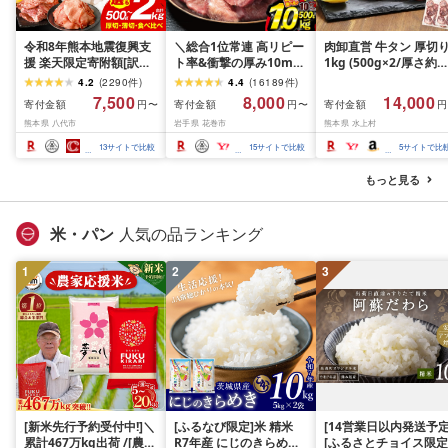
令和8年熊本地震復興支
＼総合1位常連 高リピー
肉卸直営 牛タン 厚切
援 楽天限定寄附額[訳あ
ト率&衝撃の厚み10mm
1kg (500g×2/厚さ約
り]牛タン 500g〜2kg 肉
厚切り牛タン 塩味/ ≪ス
10mm) 訳あり 訳有り
4.2
(
2290
件
)
4.4
(
16189
件
)
牛肉 訳あり 牛タン 冷凍
ピード発送!!10営業日以
牛肉 焼肉 冷凍 スライ
7,500
8,000
14,000
寄付金額
寄付金額
寄付金額
円〜
円〜
円
小分け 厚切り 薄切り 食
内発送≫ 選べる内容量
業務用 バーベキュー
熊本県 八代市
岩手県 花巻市
熊本県 水上村
べ比べ 500g 1kg 1.5kg
500g / 1kg 定期便 毎月
BBQ おつまみ ギフト 
2kg 牛 人気 ビーフ 牛た
届く 牛肉 肉 BBQ ふるさ
祝い お中元 夏ギフト
13
サイトで比較
15
サイトで比較
5
サイトで比
ん ふるさと納税 ランキ
と 人気 ランキング 岩手
ング スピード発送 送料
県 花巻市
もっと見る
無料
米・パン
人気の品ランキング
1
2
3
[新米先行予約受付中!]＼
[ふるなび限定]米 精米
[14営業日以内発送予定
累計467万kg出荷 /[農家
R7年産 にじのきらめき
[ふるさとチョイス限定