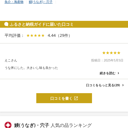
魚介・海産物
鰻(うなぎ)・穴子
ふるさと納税ガイドに届いた口コミ
平均評価：
★★★★★
★★★★★
4.44
（
29
件
）
★★★★★
★★★★★
えこさん
投稿日：2025年5月5日
うな丼にした。大きいし味も良かった
続きを読む
口コミをもっと見る(29)
口コミを書く
鰻(うなぎ)・穴子
人気の品ランキング