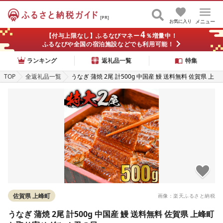
[PR]
お気に入り
メニュー
4
【付与上限なし】ふるなびマネー
％増量中！
ふるなびや全国の宿泊施設などでも利用可能！
ランキング
返礼品一覧
特集
TOP
全返礼品一覧
うなぎ 蒲焼 2尾 計500g 中国産 鰻 送料無料 佐賀県 上
峰町 お取り寄せグルメ 丑の日
佐賀県 上峰町
画像：楽天ふるさと納税
うなぎ 蒲焼 2尾 計500g 中国産 鰻 送料無料 佐賀県 上峰町