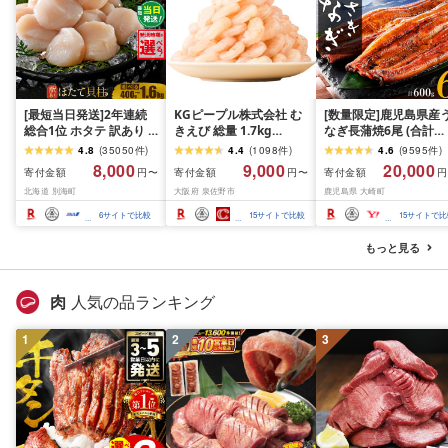
[最短当日発送]2年連続
KGピープル株式会社 む
[数量限定]鹿児島県産
総合1位 ホタテ 訳あり (
きえび 総量 1.7kg
なぎ長蒲焼6尾 (合計
ふるさと納税 ほたて ふ
(850g×2P) 特大 5Lサイ
600g以上)
4.8
(
35050
件
)
4.4
(
1098
件
)
4.6
(
9595
件
)
るさと納税 訳あり 帆立
ズ バナメイエビ バラ凍
8,000
9,000
20,000
寄付金額
寄付金額
寄付金額
円〜
円〜
円
ふるさと わけあり ホタ
結 下処理不要 サイズ不
北海道 別海町
大阪府 泉佐野市
鹿児島県 大崎町
テ貝柱 貝 人気 不揃い 刺
揃い 訳あり
身 規格外 魚介 ランキン
6
サイトで比較
15
サイトで比較
15
サイトで比
グ 海鮮 冷凍 発送時期が
選べる 北海道 別海町 )
もっと見る
(クラウドファンディン
グ対象)
肉
人気の品ランキング
1
2
3