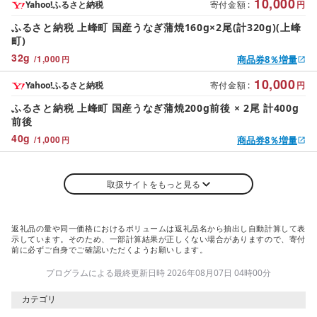
10,000
Yahoo!ふるさと納税
寄付金額
:
円
ふるさと納税 上峰町 国産うなぎ蒲焼160g×2尾(計320g)(上峰
町)
32
g
/
1,000
商品券8％増量
円
10,000
Yahoo!ふるさと納税
寄付金額
:
円
ふるさと納税 上峰町 国産うなぎ蒲焼200g前後 × 2尾 計400g
前後
40
g
/
1,000
商品券8％増量
円
取扱サイトをもっと見る
返礼品の量や同一価格におけるボリュームは返礼品名から抽出し自動計算して表
示しています。そのため、一部計算結果が正しくない場合がありますので、寄付
前に必ずご自身でご確認いただくようお願いします。
プログラムによる最終更新日時 2026年08月07日 04時00分
カテゴリ