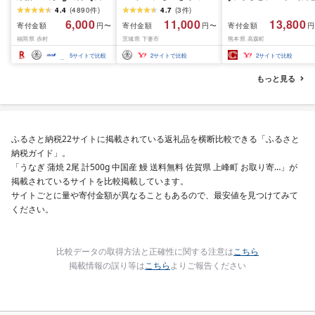
応援米]訳あり 令和7年産
10kg 10月 FN-Limited-
寄附額] [令和7年産] 
4.4
(
4890
件
)
4.7
(
3
件
)
令和8年産ふくきらり 夢
PR
だわら 熊本県 高森町 
6,000
11,000
13,800
寄付金額
寄付金額
寄付金額
円〜
円〜
円
つくし 5kg 10kg 15kg
リジナル米 計
福岡県 赤村
茨城県 下妻市
熊本県 高森町
20kg [選べる品種・内容
10kg(5kg×2袋)精米 お
量・出荷時期]複数原料
米 米 5kg×2 10kg
5
サイトで比較
2
サイトで比較
2
サイトで比較
米 白米 精米 国産 限定
ごはん ご飯 白飯 米 お米
もっと見る
ふるさと 人気 ランキン
グ
ふるさと納税22サイトに掲載されている返礼品を横断比較できる「ふるさと
納税ガイド」。
「うなぎ 蒲焼 2尾 計500g 中国産 鰻 送料無料 佐賀県 上峰町 お取り寄…」が
掲載されているサイトを比較掲載しています。
サイトごとに量や寄付金額が異なることもあるので、最安値を見つけてみて
ください。
比較データの取得方法と正確性に関する注意は
こちら
掲載情報の誤り等は
こちら
よりご報告ください