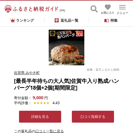
[PR]
お気に入り
メニュー
ランキング
返礼品一覧
特集
画像：楽天ふるさと納税
佐賀県 みやき町
[最長半年待ちの大人気]佐賀牛入り熟成ハン
バーグ18個+2個[期間限定]
9,000
寄付金額：
円
平均評価：
★★★★★
★★★★★
4.43
詳細を見る
口コミ投稿する
この返礼品の
口コミ一覧に戻る