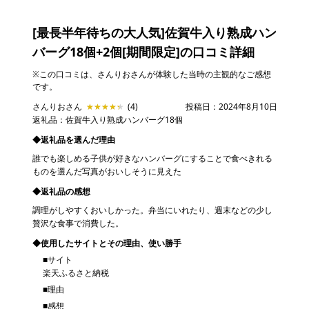
[最長半年待ちの大人気]佐賀牛入り熟成ハン
バーグ18個+2個[期間限定]
の口コミ詳細
※この口コミは、さんりおさんが体験した当時の主観的なご感想
です。
さんりおさん
★★★★★
★★★★★
(4)
投稿日：2024年8月10日
返礼品：佐賀牛入り熟成ハンバーグ18個
◆返礼品を選んだ理由
誰でも楽しめる子供が好きなハンバーグにすることで食べきれる
ものを選んだ写真がおいしそうに見えた
◆返礼品の感想
調理がしやすくおいしかった。弁当にいれたり、週末などの少し
贅沢な食事で消費した。
◆使用したサイトとその理由、使い勝手
■サイト
楽天ふるさと納税
■理由
■感想