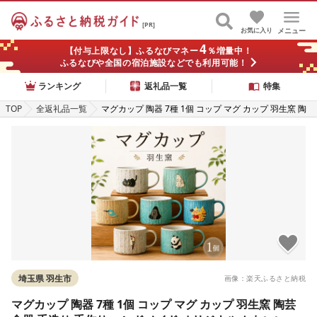
[PR]
お気に入り
メニュー
4
【付与上限なし】ふるなびマネー
％増量中！
ふるなびや全国の宿泊施設などでも利用可能！
ランキング
返礼品一覧
特集
TOP
全返礼品一覧
マグカップ 陶器 7種 1個 コップ マグ カップ 羽生窯 陶
芸 食器 手造り 手作り ハンドメイド オリジナル かわい
い オシャレ 贈り物 プレゼント 贈呈用 ギフト 誕生日 記
念日 工芸 制作 動物 食事 コーヒー 紅茶 埼玉県 羽生市
埼玉県 羽生市
画像：楽天ふるさと納税
マグカップ 陶器 7種 1個 コップ マグ カップ 羽生窯 陶芸