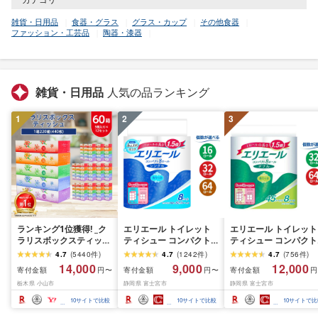
雑貨・日用品
食器・グラス
グラス・カップ
その他食器
ファッション・工芸品
陶器・漆器
雑貨・日用品
人気の品ランキング
1
2
3
ランキング1位獲得! _ク
エリエール トイレット
エリエール トイレット
ラリスボックスティッシ
ティシュー コンパクト
ティシュー コンパクト
ュ60箱(1箱220組(440
シングル [個数が選べ
ダブル [選べるロール
4.7
(
5440
件
)
4.7
(
1242
件
)
4.7
(
756
件
)
枚))(5個入り×12セット)_
る:16・32・64 ロール]
数:32・64 ロール] 1.5
14,000
9,000
12,000
寄付金額
寄付金額
寄付金額
円〜
円〜
円
ティッシュ ティッシュ
1.5倍巻 82.5m トイレッ
巻 45m トイレットペ
栃木県 小山市
静岡県 富士宮市
静岡県 富士宮市
ペーパー 日用品 常備品
トペーパー シングル パ
パー ダブル パルプ10
生活用品 まとめ買い [配
ルプ100% 香りつき 日用
香りつき 日用品 消耗
10
サイトで比較
10
サイトで比較
10
サイトで比
送不可地域:離島・沖縄
品 消耗品 備蓄 ふるさと
備蓄 ふるさと納税 ふ