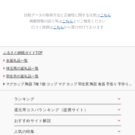
比較データの取得方法と正確性に関する注意は
こちら
掲載情報の誤り等は
こちら
よりご報告ください
口コミ投稿は
こちら
から受け付けております
ふるさと納税ガイドTOP
全返礼品一覧
埼玉県の返礼品一覧
羽生市の返礼品一覧
マグカップ 陶器 7種 1個 コップ マグ カップ 羽生窯 陶芸 食器 手造り 手作り
ハンドメイド オリジナル かわいい オシャレ 贈り物 プレゼント 贈呈用 ギフト
誕生日 記念日 工芸 制作 動物 食事 コーヒー 紅茶 埼玉県 羽生市
ランキング
還元率コスパランキング（提携サイト）
おすすめサイト解説
人気の特集