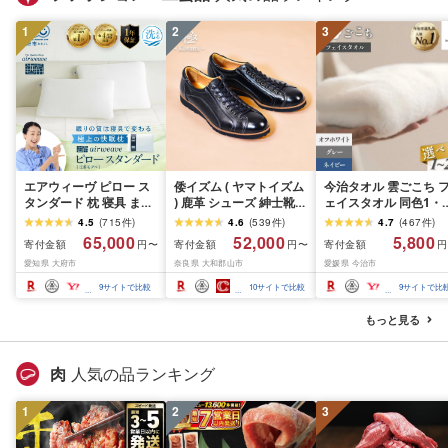
1
2
3
エアウィーヴ ピロー ス
倭イズム ( ヤマトイズム
今治タオル 雲ごこち 
タンダード 枕 寝具 まく
) 鹿革 シューズ 紳士靴
ェイスタオル 同色1・
ら マクラ 睡眠 快眠 | 高
YA3300 ( ブラック ) ファ
2・4・12・25枚 [オ
4.5
(
715
件
)
4.6
(
539
件
)
4.7
(
467
件
)
反発 枕 まくら 洗える 洗
ッション 靴 シューズ 革
ワイト/グレー/コン]
65,000
52,000
5,800
寄付金額
寄付金額
寄付金額
円〜
円〜
円
える枕 洗えるまくら ウ
製品 革靴 お洒落 レザー
[IA05010]今治フェイ
愛知県 大府市
奈良県 大和郡山市
愛媛県 今治市
ォッシャブル枕 高さ調
シューズ やわらかい 快
タオル ふんわり やわ
整 枕 快眠まくら 高反発
適 履き心地 3E
かい 国産 高級 ふんわ
9
サイトで比較
10
サイトで比較
9
サイトで比
枕 高反発まくら ストレ
タオル フェースタオル
ートネック ギフト エア
フェイスタオルセット
もっと見る
ウィーブ
綿 選べるカラー 丸山
オル
肉
人気の品ランキング
1
2
3