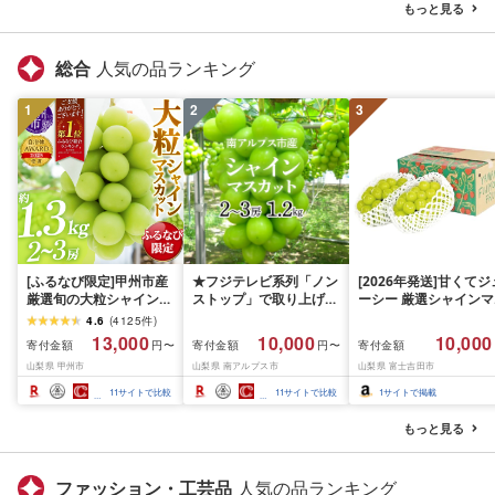
県]
納税 ふるさと 送料無料
さと 送料無料 静岡県 
もっと見る
静岡県 富士宮市
士宮市
総合
人気の品ランキング
1
2
3
[ふるなび限定]甲州市産
★フジテレビ系列「ノン
[2026年発送]甘くてジ
厳選旬の大粒シャインマ
ストップ」で取り上げら
ーシー 厳選シャインマ
スカット 約1.3kg 2〜3
れました!★[2026年発送
スカット1.2kg (2026
4.6
(
4125
件
)
房[2026年発送]
先行予約]南アルプス市
月前半(1〜15日)から1
13,000
10,000
10,000
寄付金額
寄付金額
寄付金額
円〜
円〜
(MG)B12-472 FN-
産シャインマスカット
月下旬までの発送) フ
山梨県 甲州市
山梨県 南アルプス市
山梨県 富士吉田市
Limited-VO シャインマ
1.2kg以上(2〜3房)ふる
ーツ ぶどう 果物 山梨
スカット フルーツ
さと納税 おすすめ 山梨
産 2026 旬 大粒 高級 
11
サイトで比較
11
サイトで比較
1
サイトで掲載
県 南アルプス市 送料無
ドウ 葡萄 富士吉田市
料 AL
もっと見る
ファッション・工芸品
人気の品ランキング