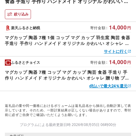
食器 手造り 手作り ハンドメイド オリジナル かわいい オ
シャレ 贈り物 プレゼント 贈呈用 ギフト 誕生日 記念日 工
芸 制作 動物 食事 コーヒー 紅茶 埼玉県 羽生市
絞り込み
14,000
楽天ふるさと納税
寄付金額
:
円
マグカップ 陶器 7種 1個 コップ マグ カップ 羽生窯 陶芸 食器
手造り 手作り ハンドメイド オリジナル かわいい オシャレ 贈
り物 プレゼント 贈呈用 ギフト 誕生日 記念日 工芸 制作 動物
サイトに行く
食事 コーヒー 紅茶 埼玉県 羽生市
14,000
ふるさとチョイス
寄付金額
:
円
マグカップ 陶器 7種 コップ マグ カップ 陶芸 食器 手造り 手
作り ハンドメイド オリジナル かわいい オシャレ 贈り物 プレ
ゼント 贈呈用 ギフト 誕生日 記念日 工芸 制作 動物 食事 コー
d払いで最大24％還元
ヒー 紅茶 羽生窯 埼玉県 羽生市
返礼品の量や同一価格におけるボリュームは返礼品名から抽出し自動計算して表
示しています。そのため、一部計算結果が正しくない場合がありますので、寄付
前に必ずご自身でご確認いただくようお願いします。
プログラムによる最終更新日時 2026年08月05日 06時00分
カテゴリ