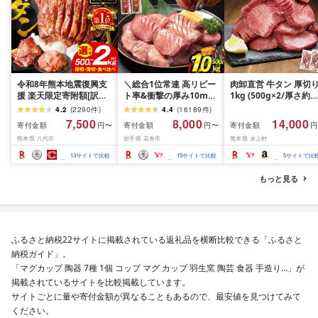
令和8年熊本地震復興支
＼総合1位常連 高リピー
肉卸直営 牛タン 厚切
援 楽天限定寄附額[訳あ
ト率&衝撃の厚み10mm
1kg (500g×2/厚さ約
り]牛タン 500g〜2kg 肉
厚切り牛タン 塩味/ ≪ス
10mm) 訳あり 訳有り
4.2
(
2290
件
)
4.4
(
16189
件
)
牛肉 訳あり 牛タン 冷凍
ピード発送!!10営業日以
牛肉 焼肉 冷凍 スライ
7,500
8,000
14,000
寄付金額
寄付金額
寄付金額
円〜
円〜
円
小分け 厚切り 薄切り 食
内発送≫ 選べる内容量
業務用 バーベキュー
熊本県 八代市
岩手県 花巻市
熊本県 水上村
べ比べ 500g 1kg 1.5kg
500g / 1kg 定期便 毎月
BBQ おつまみ ギフト 
2kg 牛 人気 ビーフ 牛た
届く 牛肉 肉 BBQ ふるさ
祝い お中元 夏ギフト
13
サイトで比較
15
サイトで比較
5
サイトで比
ん ふるさと納税 ランキ
と 人気 ランキング 岩手
ング スピード発送 送料
県 花巻市
もっと見る
無料
ふるさと納税22サイトに掲載されている返礼品を横断比較できる「ふるさと
納税ガイド」。
「マグカップ 陶器 7種 1個 コップ マグ カップ 羽生窯 陶芸 食器 手造り…」が
掲載されているサイトを比較掲載しています。
サイトごとに量や寄付金額が異なることもあるので、最安値を見つけてみて
ください。