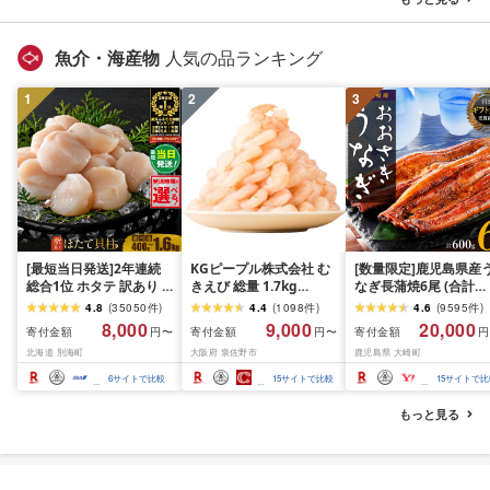
無料
魚介・海産物
人気の品ランキング
1
2
3
[最短当日発送]2年連続
KGピープル株式会社 む
[数量限定]鹿児島県産
総合1位 ホタテ 訳あり (
きえび 総量 1.7kg
なぎ長蒲焼6尾 (合計
ふるさと納税 ほたて ふ
(850g×2P) 特大 5Lサイ
600g以上)
4.8
(
35050
件
)
4.4
(
1098
件
)
4.6
(
9595
件
)
るさと納税 訳あり 帆立
ズ バナメイエビ バラ凍
8,000
9,000
20,000
寄付金額
寄付金額
寄付金額
円〜
円〜
円
ふるさと わけあり ホタ
結 下処理不要 サイズ不
北海道 別海町
大阪府 泉佐野市
鹿児島県 大崎町
テ貝柱 貝 人気 不揃い 刺
揃い 訳あり
身 規格外 魚介 ランキン
6
サイトで比較
15
サイトで比較
15
サイトで比
グ 海鮮 冷凍 発送時期が
選べる 北海道 別海町 )
もっと見る
(クラウドファンディン
グ対象)