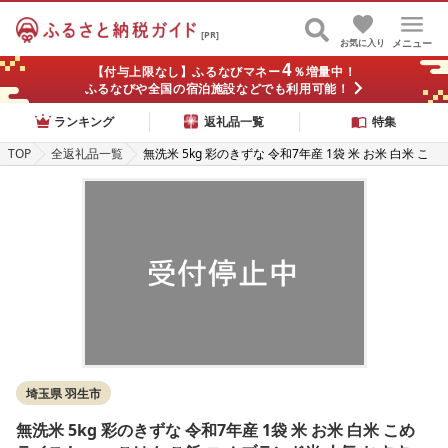
[PR]
お気に入り
メニュー
4
【付与上限なし】ふるなびマネー
％増量中！
ふるなびや全国の宿泊施設などでも利用可能！
ランキング
返礼品一覧
特集
TOP
全返礼品一覧
無洗米 5kg 彩のきずな 令和7年産 1袋 米 お米 白米 こ
め ライス kome ごはん ご飯 コメ ブランド米 人気 おす
すめ 5キロ 産地直送 送料無料 白飯 ふるさと納税 人気
飯 おいしい 美味しい 有限会社五月女米穀 埼玉県 羽生
市
埼玉県 羽生市
無洗米 5kg 彩のきずな 令和7年産 1袋 米 お米 白米 こめ