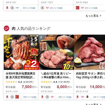
福岡県 赤村
茨城県 下妻市
熊本県 高森町
20kg [選べる品種・内容
10kg(5kg×2袋)精米 お
量・出荷時期]複数原料
米 米 5kg×2 10kg
5
サイトで比較
2
サイトで比較
2
サイトで比較
米 白米 精米 国産 限定
ごはん ご飯 白飯 米 お米
もっと見る
ふるさと 人気 ランキン
グ
肉
人気の品ランキング
1
2
3
令和8年熊本地震復興支
＼総合1位常連 高リピー
肉卸直営 牛タン 厚切
援 楽天限定寄附額[訳あ
ト率&衝撃の厚み10mm
1kg (500g×2/厚さ約
り]牛タン 500g〜2kg 肉
厚切り牛タン 塩味/ ≪ス
10mm) 訳あり 訳有り
4.2
(
2290
件
)
4.4
(
16189
件
)
牛肉 訳あり 牛タン 冷凍
ピード発送!!10営業日以
牛肉 焼肉 冷凍 スライ
7,500
8,000
14,000
寄付金額
寄付金額
寄付金額
円〜
円〜
円
小分け 厚切り 薄切り 食
内発送≫ 選べる内容量
業務用 バーベキュー
熊本県 八代市
岩手県 花巻市
熊本県 水上村
べ比べ 500g 1kg 1.5kg
500g / 1kg 定期便 毎月
BBQ おつまみ ギフト 
2kg 牛 人気 ビーフ 牛た
届く 牛肉 肉 BBQ ふるさ
祝い お中元 夏ギフト
13
サイトで比較
15
サイトで比較
5
サイトで比
ん ふるさと納税 ランキ
と 人気 ランキング 岩手
ング スピード発送 送料
県 花巻市
もっと見る