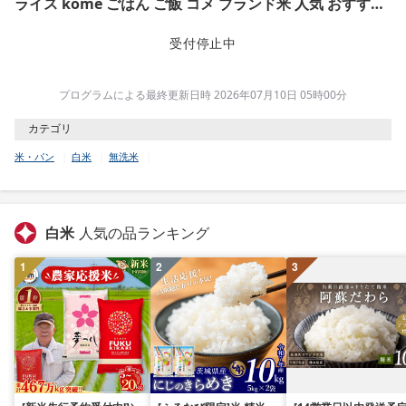
ライス kome ごはん ご飯 コメ ブランド米 人気 おすすめ
5キロ 産地直送 送料無料 白飯 ふるさと納税 人気 飯 おい
しい 美味しい 有限会社五月女米穀 埼玉県 羽生市
受付停止中
プログラムによる最終更新日時 2026年07月10日 05時00分
カテゴリ
米・パン
白米
無洗米
白米
人気の品ランキング
1
2
3