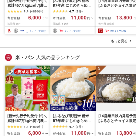
[新米先行予約受付中!]＼
[ふるなび限定]米 精米
[14営業日以内発送予定
累計467万kg出荷 /[農家
R7年産 にじのきらめき
[ふるさとチョイス限定
応援米]訳あり 令和7年産
10kg 10月 FN-Limited-
寄附額] [令和7年産] 
4.4
(
4890
件
)
4.7
(
3
件
)
令和8年産ふくきらり 夢
PR
だわら 熊本県 高森町 
6,000
11,000
13,800
寄付金額
寄付金額
寄付金額
円〜
円〜
円
つくし 5kg 10kg 15kg
リジナル米 計
福岡県 赤村
茨城県 下妻市
熊本県 高森町
20kg [選べる品種・内容
10kg(5kg×2袋)精米 お
量・出荷時期]複数原料
米 米 5kg×2 10kg
5
サイトで比較
2
サイトで比較
2
サイトで比較
米 白米 精米 国産 限定
ごはん ご飯 白飯 米 お米
もっと見る
ふるさと 人気 ランキン
グ
米・パン
人気の品ランキング
1
2
3
[新米先行予約受付中!]＼
[ふるなび限定]米 精米
[14営業日以内発送予定
累計467万kg出荷 /[農家
R7年産 にじのきらめき
[ふるさとチョイス限定
応援米]訳あり 令和7年産
10kg 10月 FN-Limited-
寄附額] [令和7年産] 
4.4
(
4890
件
)
4.7
(
3
件
)
令和8年産ふくきらり 夢
PR
だわら 熊本県 高森町 
6,000
11,000
13,800
寄付金額
寄付金額
寄付金額
円〜
円〜
円
つくし 5kg 10kg 15kg
リジナル米 計