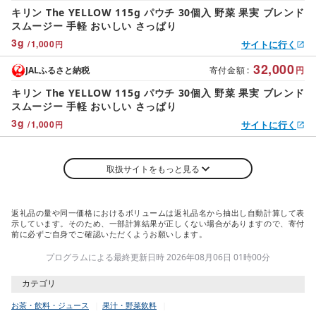
キリン The YELLOW 115g パウチ 30個入 野菜 果実 ブレンド
スムージー 手軽 おいしい さっぱり
3
g
/
1,000
サイトに行く
円
32,000
JALふるさと納税
寄付金額
:
円
キリン The YELLOW 115g パウチ 30個入 野菜 果実 ブレンド
スムージー 手軽 おいしい さっぱり
3
g
/
1,000
サイトに行く
円
取扱サイトをもっと見る
返礼品の量や同一価格におけるボリュームは返礼品名から抽出し自動計算して表
示しています。そのため、一部計算結果が正しくない場合がありますので、寄付
前に必ずご自身でご確認いただくようお願いします。
プログラムによる最終更新日時 2026年08月06日 01時00分
カテゴリ
お茶・飲料・ジュース
果汁・野菜飲料