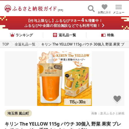
[PR]
お気に入り
メニュー
4
【付与上限なし】ふるなびマネー
％増量中！
ふるなびや全国の宿泊施設などでも利用可能！
ランキング
返礼品一覧
特集
TOP
全返礼品一覧
キリン The YELLOW 115g パウチ 30個入 野菜 果実 ブ
レンド スムージー 手軽 おいしい さっぱり
埼玉県 嵐山町
画像：楽天ふるさと納税
キリン The YELLOW 115g パウチ 30個入 野菜 果実 ブレ