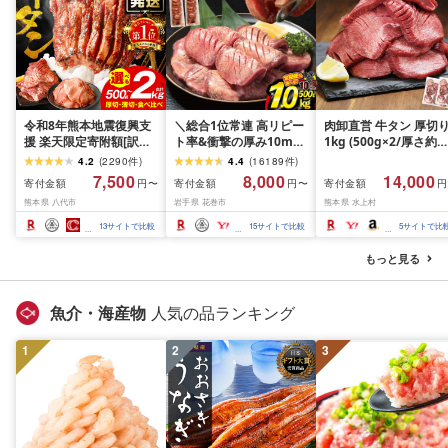
令和8年熊本地震復興支
＼総合1位常連 高リピー
肉卸直営 牛タン 厚切
援 楽天限定寄附額[訳あ
ト率&衝撃の厚み10mm
1kg (500g×2/厚さ約
り]牛タン 500g〜2kg 肉
厚切り牛タン 塩味/ ≪ス
10mm) 訳あり 訳有り
4.2
(
2290
件
)
4.4
(
16189
件
)
牛肉 訳あり 牛タン 冷凍
ピード発送!!10営業日以
牛肉 焼肉 冷凍 スライ
7,500
8,000
14,000
寄付金額
寄付金額
寄付金額
円〜
円〜
円
小分け 厚切り 薄切り 食
内発送≫ 選べる内容量
業務用 バーベキュー
熊本県 八代市
岩手県 花巻市
熊本県 水上村
べ比べ 500g 1kg 1.5kg
500g / 1kg 定期便 毎月
BBQ おつまみ ギフト 
2kg 牛 人気 ビーフ 牛た
届く 牛肉 肉 BBQ ふるさ
祝い お中元 夏ギフト
13
サイトで比較
15
サイトで比較
5
サイトで比
ん ふるさと納税 ランキ
と 人気 ランキング 岩手
ング スピード発送 送料
県 花巻市
もっと見る
無料
魚介・海産物
人気の品ランキング
1
2
3