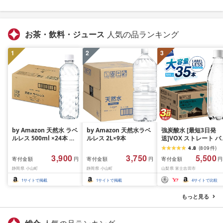
お茶・飲料・ジュース
人気の品ランキング
1
2
3
by Amazon 天然水 ラベ
by Amazon 天然水ラベ
強炭酸水 [最短3日発
ルレス 500ml ×24本 富
ルレス 2L×9本
送]VOX ストレート バ
士山の天然水 バナジウ
ジウム 強炭酸水 35本
4.8
(
809
件
)
ム含有 水 ミネラルウォ
500ml ラベルレス[富
3,900
3,750
5,500
寄付金額
寄付金額
寄付金額
円
円
円
ーター ペットボトル 静
吉田市限定カートン] 
静岡県 小山町
静岡県 小山町
山梨県 富士吉田市
岡県産 500ミリリットル
酸
(Smart Basic)
1
サイトで掲載
1
サイトで掲載
4
サイトで比較
もっと見る