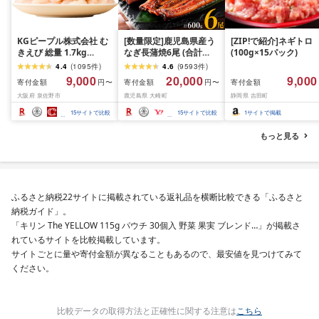
KGピープル株式会社 む
[数量限定]鹿児島県産う
[ZIP!で紹介]ネギトロ
きえび 総量 1.7kg
なぎ長蒲焼6尾 (合計
(100g×15パック)
(850g×2P) 特大 5Lサイ
600g以上)
4.4
(
1095
件
)
4.6
(
9593
件
)
ズ バナメイエビ バラ凍
9,000
20,000
9,000
寄付金額
寄付金額
寄付金額
円〜
円〜
結 下処理不要 サイズ不
大阪府 泉佐野市
鹿児島県 大崎町
静岡県 吉田町
揃い 訳あり
15
サイトで比較
15
サイトで比較
1
サイトで掲載
もっと見る
ふるさと納税22サイトに掲載されている返礼品を横断比較できる「ふるさと
納税ガイド」。
「キリン The YELLOW 115g パウチ 30個入 野菜 果実 ブレンド…」が掲載さ
れているサイトを比較掲載しています。
サイトごとに量や寄付金額が異なることもあるので、最安値を見つけてみて
ください。
比較データの取得方法と正確性に関する注意は
こちら