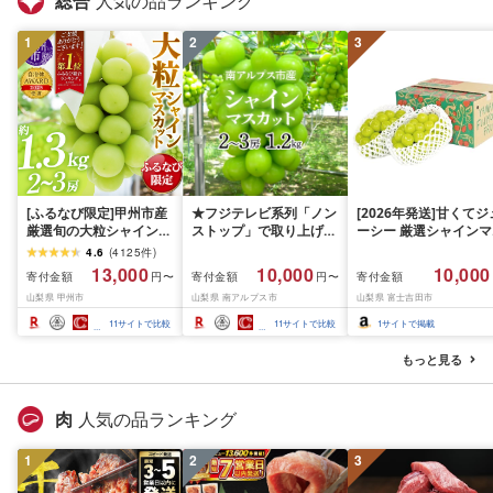
総合
人気の品ランキング
1
2
3
[ふるなび限定]甲州市産
★フジテレビ系列「ノン
[2026年発送]甘くてジ
厳選旬の大粒シャインマ
ストップ」で取り上げら
ーシー 厳選シャインマ
スカット 約1.3kg 2〜3
れました!★[2026年発送
スカット1.2kg (2026
4.6
(
4125
件
)
房[2026年発送]
先行予約]南アルプス市
月前半(1〜15日)から1
13,000
10,000
10,000
寄付金額
寄付金額
寄付金額
円〜
円〜
(MG)B12-472 FN-
産シャインマスカット
月下旬までの発送) フ
山梨県 甲州市
山梨県 南アルプス市
山梨県 富士吉田市
Limited-VO シャインマ
1.2kg以上(2〜3房)ふる
ーツ ぶどう 果物 山梨
スカット フルーツ
さと納税 おすすめ 山梨
産 2026 旬 大粒 高級 
11
サイトで比較
11
サイトで比較
1
サイトで掲載
県 南アルプス市 送料無
ドウ 葡萄 富士吉田市
料 AL
もっと見る
肉
人気の品ランキング
1
2
3