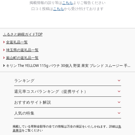
掲載情報の誤り等は
こちら
よりご報告ください
口コミ投稿は
こちら
から受け付けております
ふるさと納税ガイドTOP
全返礼品一覧
埼玉県の返礼品一覧
嵐山町の返礼品一覧
キリン The YELLOW 115g パウチ 30個入 野菜 果実 ブレンド スムージー 手軽
おいしい さっぱり
ランキング
還元率コスパランキング（提携サイト）
おすすめサイト解説
人気の特集
掲載している寄附金額等の全ての情報は万全の保証をいたしかねます。詳細は
免
責事項
をご覧ください