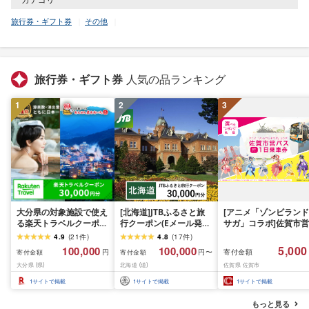
旅行券・ギフト券
その他
旅行券・ギフト券
人気の品ランキング
1
2
3
大分県の対象施設で使え
[北海道]JTBふるさと旅
[アニメ「ゾンビランド
る楽天トラベルクーポン
行クーポン(Eメール発
サガ」コラボ]佐賀市営
寄附額100,000円 宿泊券
行)30,000円分 旅行 トラ
バス1日乗車券(2026年
4.9
(
21
件
)
4.8
(
17
件
)
トラベル トラベルクー
ベル 宿泊 人気 おすすめ
秋発送予定)
5,000
100,000
100,000
寄付金額
円
円〜
寄付金額
寄付金額
ポン 楽天トラベル 温泉
JTBW030T
大分県 (県)
北海道 (道)
佐賀県 佐賀市
宿泊 九州 旅行券 チケッ
ト ホテル[optc003]
1
サイトで掲載
1
サイトで掲載
1
サイトで掲載
もっと見る