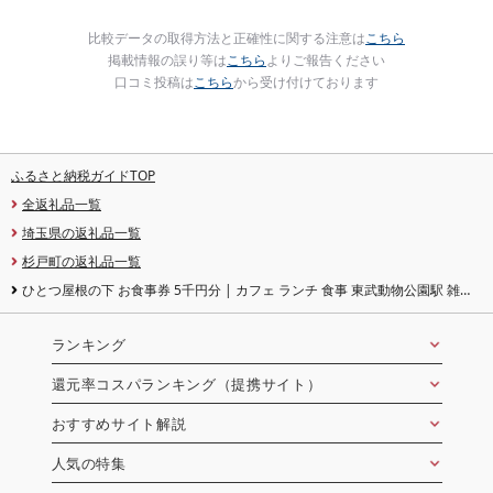
比較データの取得方法と正確性に関する注意は
こちら
掲載情報の誤り等は
こちら
よりご報告ください
口コミ投稿は
こちら
から受け付けております
ふるさと納税ガイドTOP
全返礼品一覧
埼玉県の返礼品一覧
杉戸町の返礼品一覧
ひとつ屋根の下 お食事券 5千円分 | カフェ ランチ 食事 東武動物公園駅 雑貨
クラフト 100人 商店街ひとつ屋根の下 埼玉県 杉戸町
ランキング
還元率コスパランキング（提携サイト）
おすすめサイト解説
人気の特集