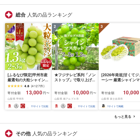
総合
人気の品ランキング
1
2
3
[ふるなび限定]甲州市産
★フジテレビ系列「ノン
[2026年発送]甘くてジ
厳選旬の大粒シャインマ
ストップ」で取り上げら
ーシー 厳選シャインマ
スカット 約1.3kg 2〜3
れました!★[2026年発送
スカット1.2kg (2026
4.6
(
4127
件
)
房[2026年発送]
先行予約]南アルプス市
月前半(1〜15日)から1
13,000
10,000
10,000
寄付金額
寄付金額
寄付金額
円〜
円〜
(MG)B12-472 FN-
産シャインマスカット
月下旬までの発送) フ
山梨県 甲州市
山梨県 南アルプス市
山梨県 富士吉田市
Limited-VO シャインマ
1.2kg以上(2〜3房)ふる
ーツ ぶどう 果物 山梨
スカット フルーツ
さと納税 おすすめ 山梨
産 2026 旬 大粒 高級 
11
サイトで比較
11
サイトで比較
1
サイトで掲載
県 南アルプス市 送料無
ドウ 葡萄 富士吉田市
料 AL
もっと見る
その他
人気の品ランキング