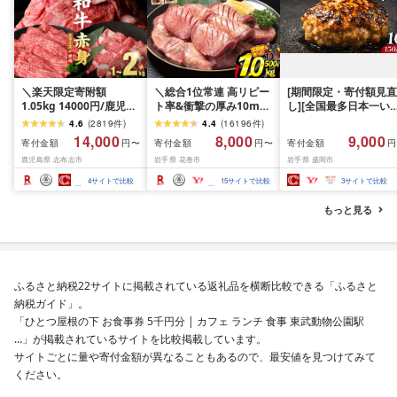
＼楽天限定寄附額
＼総合1位常連 高リピー
[期間限定・寄付額見直
1.05kg 14000円/鹿児島
ト率&衝撃の厚み10mm
し][全国最多日本一い
県産 黒毛和牛 牛肉 赤身
厚切り牛タン 塩味/ ≪ス
て牛入り]ハンバーグ
4.6
(
2819
件
)
4.4
(
16196
件
)
モモ ウデ (スライス or
ピード発送!!10営業日以
1.5kg(150g×10個) い
14,000
8,000
9,000
寄付金額
寄付金額
寄付金額
円〜
円〜
円
焼肉)[計1kg~2.1kg / 定
内発送≫ 選べる内容量
て牛 × 岩中豚 ハンバー
鹿児島県 志布志市
岩手県 花巻市
岩手県 盛岡市
期便 全3回] すき焼き し
500g / 1kg 定期便 毎月
グ 合挽き 合い挽き 黒
ゃぶしゃぶ 国産 肉 国産
届く 牛肉 肉 BBQ ふるさ
和牛 人気 冷凍 個包装 
4
サイトで比較
15
サイトで比較
3
サイトで比較
牛 お肉 モモ肉 牛しゃぶ
と 人気 ランキング 岩手
分け 冷凍 牛肉 豚肉 和
薄切り 冷凍 小分け ラン
県 花巻市
ビーフ ポーク はんば
もっと見る
キング 人気 BBQ [ナン
ぐ 挽肉 お肉 ミンチ 肉
チク]
お弁当 hannba-gu ラ
キング 1位 1万円以下 
手県 盛岡市 東北 岩手 
岡 shikoku001k
ふるさと納税22サイトに掲載されている返礼品を横断比較できる「ふるさと
納税ガイド」。
「ひとつ屋根の下 お食事券 5千円分 | カフェ ランチ 食事 東武動物公園駅
…」が掲載されているサイトを比較掲載しています。
サイトごとに量や寄付金額が異なることもあるので、最安値を見つけてみて
ください。