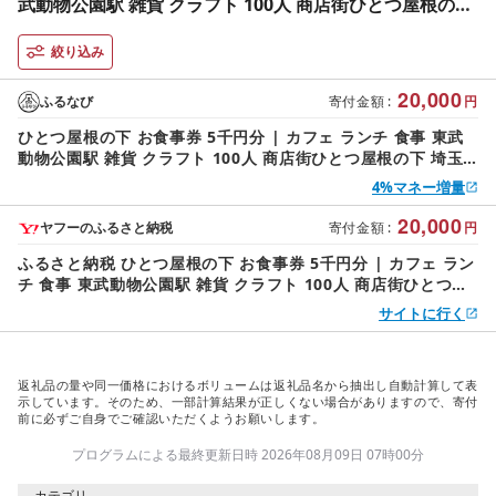
武動物公園駅 雑貨 クラフト 100人 商店街ひとつ屋根の下
埼玉県 杉戸町
絞り込み
20,000
ふるなび
寄付金額
:
円
ひとつ屋根の下 お食事券 5千円分 | カフェ ランチ 食事 東武
動物公園駅 雑貨 クラフト 100人 商店街ひとつ屋根の下 埼玉
県 杉戸町
4%マネー増量
20,000
ヤフーのふるさと納税
寄付金額
:
円
ふるさと納税 ひとつ屋根の下 お食事券 5千円分 | カフェ ラン
チ 食事 東武動物公園駅 雑貨 クラフト 100人 商店街ひとつ屋
根の下 埼玉県 杉戸町 埼玉県杉戸町
サイトに行く
返礼品の量や同一価格におけるボリュームは返礼品名から抽出し自動計算して表
示しています。そのため、一部計算結果が正しくない場合がありますので、寄付
前に必ずご自身でご確認いただくようお願いします。
プログラムによる最終更新日時 2026年08月09日 07時00分
カテゴリ