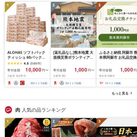
1
2
3
ALOHAS ソフトパック
[返礼品なし]熊本地震 大
ふるさと納税 阿蘇市 
ティッシュ 60パック
規模災害ボランティア活
本県阿蘇市 お礼品交換
×400枚(200組) 日用品
動応援寄附 1口 1,000円
チケット 1,000円分
4.5
(
589
件
)
必需品 常備品 まとめ買
/ 寄附 寄付 寄附のみ 支
10,000
1,000
1,000
寄付金額
寄付金額
寄付金額
円〜
円〜
円
い 備蓄 防災
援
大阪府 泉佐野市
兵庫県 (県)
熊本県 阿蘇市
12
サイトで比較
2
サイトで比較
1
サイトで掲載
もっと見る
肉
人気の品ランキング
1
2
3