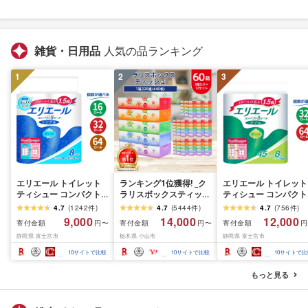
雑貨・日用品
人気の品ランキング
1
2
3
エリエール トイレット
ランキング1位獲得! _ク
エリエール トイレット
ティシュー コンパクト
ラリスボックスティッシ
ティシュー コンパクト
シングル [個数が選べ
ュ60箱(1箱220組(440
ダブル [選べるロール
4.7
(
1242
件
)
4.7
(
5444
件
)
4.7
(
756
件
)
る:16・32・64 ロール]
枚))(5個入り×12セット)_
数:32・64 ロール] 1.5
9,000
14,000
12,000
寄付金額
寄付金額
寄付金額
円〜
円〜
円
1.5倍巻 82.5m トイレッ
ティッシュ ティッシュ
巻 45m トイレットペ
静岡県 富士宮市
栃木県 小山市
静岡県 富士宮市
トペーパー シングル パ
ペーパー 日用品 常備品
パー ダブル パルプ10
ルプ100% 香りつき 日用
生活用品 まとめ買い [配
香りつき 日用品 消耗
10
サイトで比較
10
サイトで比較
10
サイトで比
品 消耗品 備蓄 ふるさと
送不可地域:離島・沖縄
備蓄 ふるさと納税 ふ
納税 ふるさと 送料無料
県]
さと 送料無料 静岡県 
もっと見る
静岡県 富士宮市
士宮市