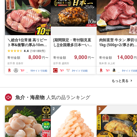
＼総合1位常連 高リピー
[期間限定・寄付額見直
肉卸直営 牛タン 厚切
ト率&衝撃の厚み10mm
し][全国最多日本一いわ
1kg (500g×2/厚さ約
厚切り牛タン 塩味/ ≪ス
て牛入り]ハンバーグ
10mm) 訳あり 訳有り
4.4
(
16189
件
)
ピード発送!!10営業日以
1.5kg(150g×10個) いわ
牛肉 焼肉 冷凍 スライ
8,000
9,000
14,000
寄付金額
寄付金額
寄付金額
円〜
円〜
円
内発送≫ 選べる内容量
て牛 × 岩中豚 ハンバー
業務用 バーベキュー
岩手県 花巻市
岩手県 盛岡市
熊本県 水上村
500g / 1kg 定期便 毎月
グ 合挽き 合い挽き 黒毛
BBQ おつまみ ギフト 
届く 牛肉 肉 BBQ ふるさ
和牛 人気 冷凍 個包装 小
祝い お中元 夏ギフト
15
サイトで比較
3
サイトで比較
5
サイトで比
と 人気 ランキング 岩手
分け 冷凍 牛肉 豚肉 和牛
県 花巻市
ビーフ ポーク はんばー
もっと見る
ぐ 挽肉 お肉 ミンチ 肉
お弁当 hannba-gu ラン
キング 1位 1万円以下 岩
魚介・海産物
人気の品ランキング
手県 盛岡市 東北 岩手 盛
岡 shikoku001k
1
2
3