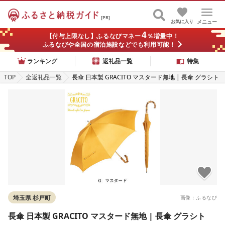
[PR]
お気に入り
メニュー
4
【付与上限なし】ふるなびマネー
％増量中！
ふるなびや全国の宿泊施設などでも利用可能！
ランキング
返礼品一覧
特集
TOP
全返礼品一覧
長傘 日本製 GRACITO マスタード無地 | 長傘 グラシト
埼玉県 杉戸町
画像：ふるなび
長傘 日本製 GRACITO マスタード無地 | 長傘 グラシト