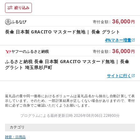
絞り込み
36,000
ふるなび
寄付金額
:
円
長傘 日本製 GRACITO マスタード無地 | 長傘 グラシト
4%マネー増量
36,000
ヤフーのふるさと納税
寄付金額
:
円
ふるさと納税 長傘 日本製 GRACITO マスタード無地 | 長傘
グラシト 埼玉県杉戸町
サイトに行く
返礼品の量や同一価格におけるボリュームは返礼品名から抽出し自動計算して表
示しています。そのため、一部計算結果が正しくない場合がありますので、寄付
前に必ずご自身でご確認いただくようお願いします。
プログラムによる最終更新日時 2026年08月06日 22時00分
カテゴリ
雑貨・日用品