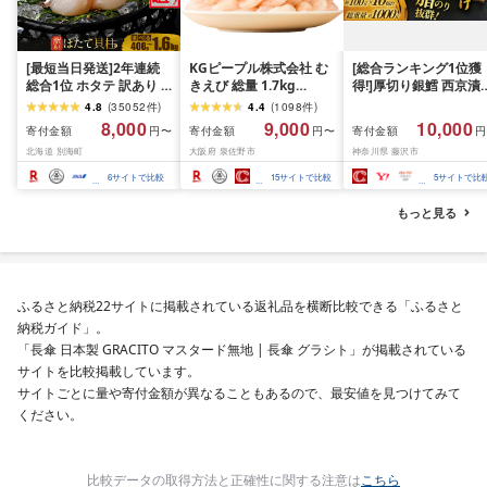
[最短当日発送]2年連続
KGピープル株式会社 む
[総合ランキング1位獲
総合1位 ホタテ 訳あり (
きえび 総量 1.7kg
得!]厚切り銀鱈 西京漬
ふるさと納税 ほたて ふ
(850g×2P) 特大 5Lサイ
訳あり 銀鱈 西京漬け 
4.8
(
35052
件
)
4.4
(
1098
件
)
るさと納税 訳あり 帆立
ズ バナメイエビ バラ凍
約 1,000g (約 100g × 
8,000
9,000
10,000
寄付金額
寄付金額
寄付金額
円〜
円〜
円
ふるさと わけあり ホタ
結 下処理不要 サイズ不
切) 西京味噌 西京みそ 
北海道 別海町
大阪府 泉佐野市
神奈川県 藤沢市
テ貝柱 貝 人気 不揃い 刺
揃い 訳あり
噌漬け みそ 味噌 鮮魚 
身 規格外 魚介 ランキン
介 銀だら 銀ダラ ギン
6
サイトで比較
15
サイトで比較
5
サイトで比
グ 海鮮 冷凍 発送時期が
ラ ぎんだら 鱈 タラ 魚
選べる 北海道 別海町 )
西京焼き 西京漬 西京
もっと見る
(クラウドファンディン
き 冷凍 厳選 鮮魚 漬け
グ対象)
漬魚 新鮮 小分け 人気
礼品 おかず おつまみ 
酒のあて 家計応援
10000円 魚喜 神奈川 
ふるさと納税22サイトに掲載されている返礼品を横断比較できる「ふるさと
南 藤沢
納税ガイド」。
「長傘 日本製 GRACITO マスタード無地 | 長傘 グラシト」が掲載されている
サイトを比較掲載しています。
サイトごとに量や寄付金額が異なることもあるので、最安値を見つけてみて
ください。
比較データの取得方法と正確性に関する注意は
こちら