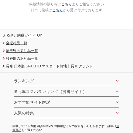
掲載情報の誤り等は
こちら
よりご報告ください
口コミ投稿は
こちら
から受け付けております
ふるさと納税ガイドTOP
全返礼品一覧
埼玉県の返礼品一覧
杉戸町の返礼品一覧
長傘 日本製 GRACITO マスタード無地 | 長傘 グラシト
ランキング
還元率コスパランキング（提携サイト）
おすすめサイト解説
人気の特集
掲載している寄附金額等の全ての情報は万全の保証をいたしかねます。詳細は
免
責事項
をご覧ください