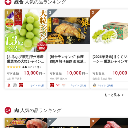
総合
人気の品ランキング
1
2
3
[ふるなび限定]甲州市産
[総合ランキング1位獲
[2026年発送]甘くてジ
厳選旬の大粒シャインマ
得!]厚切り銀鱈 西京漬け
ーシー 厳選シャインマ
スカット 約1.3kg 2〜3
訳あり 銀鱈 西京漬け 計
スカット1.2kg (2026
4.6
(
4125
件
)
房[2026年発送]
約 1,000g (約 100g × 10
月前半(1〜15日)から1
13,000
10,000
10,000
寄付金額
寄付金額
寄付金額
円〜
円〜
(MG)B12-472 FN-
切) 西京味噌 西京みそ 味
月下旬までの発送) フ
山梨県 甲州市
神奈川県 藤沢市
山梨県 富士吉田市
Limited-VO シャインマ
噌漬け みそ 味噌 鮮魚 魚
ーツ ぶどう 果物 山梨
スカット フルーツ
介 銀だら 銀ダラ ギンダ
産 2026 旬 大粒 高級 
11
サイトで比較
5
サイトで比較
1
サイトで掲載
ラ ぎんだら 鱈 タラ 魚
ドウ 葡萄 富士吉田市
西京焼き 西京漬 西京や
もっと見る
き 冷凍 厳選 鮮魚 漬け魚
漬魚 新鮮 小分け 人気返
礼品 おかず おつまみ お
肉
人気の品ランキング
酒のあて 家計応援
10000円 魚喜 神奈川 湘
1
2
南 藤沢
3