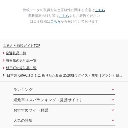
比較データの取得方法と正確性に関する注意は
こちら
掲載情報の誤り等は
こちら
よりご報告ください
口コミ投稿は
こちら
から受け付けております
ふるさと納税ガイドTOP
全返礼品一覧
埼玉県の返礼品一覧
杉戸町の返礼品一覧
[日本製]GRACITO ミニ 折りたたみ傘 25200[ウグイス・無地]|グラシト 婦人
傘 手開 カーボン骨 UVカット加工 日傘 雨傘 [0751]
ランキング
還元率コスパランキング（提携サイト）
おすすめサイト解説
人気の特集