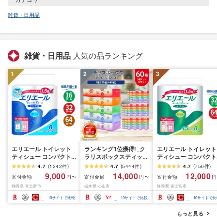
雑貨・日用品
雑貨・日用品
人気の品ランキング
1
2
3
エリエール トイレット
ランキング1位獲得! _ク
エリエール トイレット
ティシュー コンパクト
ラリスボックスティッシ
ティシュー コンパクト
シングル [個数が選べ
ュ60箱(1箱220組(440
ダブル [選べるロール
4.7
(
1242
件
)
4.7
(
5444
件
)
4.7
(
756
件
)
る:16・32・64 ロール]
枚))(5個入り×12セット)_
数:32・64 ロール] 1.5
9,000
14,000
12,000
寄付金額
寄付金額
寄付金額
円〜
円〜
円
1.5倍巻 82.5m トイレッ
ティッシュ ティッシュ
巻 45m トイレットペ
静岡県 富士宮市
栃木県 小山市
静岡県 富士宮市
トペーパー シングル パ
ペーパー 日用品 常備品
パー ダブル パルプ10
ルプ100% 香りつき 日用
生活用品 まとめ買い [配
香りつき 日用品 消耗
10
サイトで比較
10
サイトで比較
10
サイトで比
品 消耗品 備蓄 ふるさと
送不可地域:離島・沖縄
備蓄 ふるさと納税 ふ
納税 ふるさと 送料無料
県]
さと 送料無料 静岡県 
もっと見る