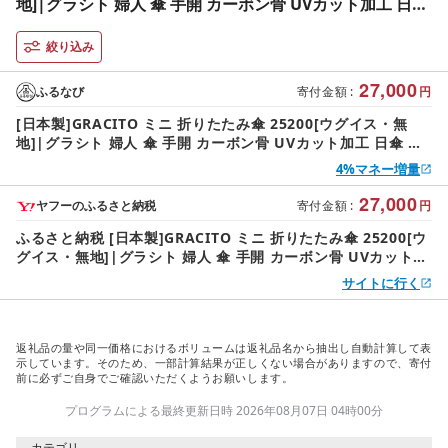
地]|グラシト 婦人 傘 手開 カーボン骨 UVカット加工 日傘
雨傘 [0751]
絞り込み
27,000
ふるなび
寄付金額
:
円
[日本製]GRACITO ミニ 折りたたみ傘 25200[ウグイス・無
地]|グラシト 婦人 傘 手開 カーボン骨 UVカット加工 日傘 雨
傘 [0751]
4%マネー増量
27,000
ヤフーのふるさと納税
寄付金額
:
円
ふるさと納税 [日本製]GRACITO ミニ 折りたたみ傘 25200[ウ
グイス・無地]|グラシト 婦人 傘 手開 カーボン骨 UVカット加
工 日傘 雨傘 [0751.. 埼玉県杉戸町
サイトに行く
返礼品の量や同一価格におけるボリュームは返礼品名から抽出し自動計算して表
示しています。そのため、一部計算結果が正しくない場合がありますので、寄付
前に必ずご自身でご確認いただくようお願いします。
プログラムによる最終更新日時 2026年08月07日 04時00分
カテゴリ