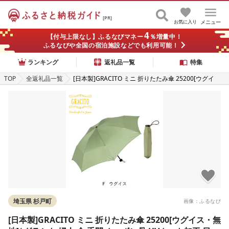
[PR]
お気に入り
メニュー
4
【付与上限なし】ふるなびマネー
％増量中！
ふるなびや全国の宿泊施設などでも利用可能！
ランキング
返礼品一覧
特集
TOP
全返礼品一覧
[日本製]GRACITO ミニ 折りたたみ傘 25200[ウグイ
ス・無地]|グラシト 婦人 傘 手開 カーボン骨 UVカット
加工 日傘 雨傘 [0751]
埼玉県 杉戸町
画像：ふるなび
[日本製]GRACITO ミニ 折りたたみ傘 25200[ウグイス・無