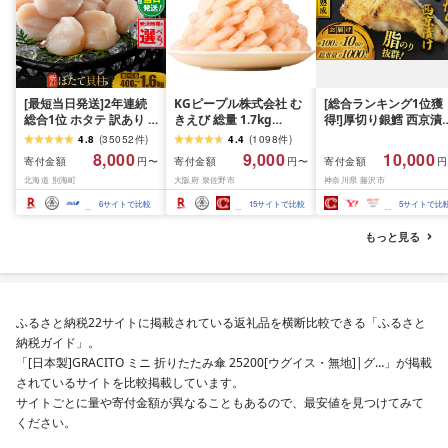
[最短当日発送]2年連続
KGピープル株式会社 む
[総合ランキング1位獲
総合1位 ホタテ 訳あり (
きえび 総量 1.7kg
得!]厚切り銀鱈 西京漬
ふるさと納税 ほたて ふ
(850g×2P) 特大 5Lサイ
訳あり 銀鱈 西京漬け 
4.8
(
35052
件
)
4.4
(
1098
件
)
るさと納税 訳あり 帆立
ズ バナメイエビ バラ凍
約 1,000g (約 100g × 
8,000
9,000
10,000
寄付金額
寄付金額
寄付金額
円〜
円〜
円
ふるさと わけあり ホタ
結 下処理不要 サイズ不
切) 西京味噌 西京みそ 
北海道 別海町
大阪府 泉佐野市
神奈川県 藤沢市
テ貝柱 貝 人気 不揃い 刺
揃い 訳あり
噌漬け みそ 味噌 鮮魚 
身 規格外 魚介 ランキン
介 銀だら 銀ダラ ギン
6
サイトで比較
15
サイトで比較
5
サイトで比
グ 海鮮 冷凍 発送時期が
ラ ぎんだら 鱈 タラ 魚
選べる 北海道 別海町 )
西京焼き 西京漬 西京
もっと見る
(クラウドファンディン
き 冷凍 厳選 鮮魚 漬け
グ対象)
漬魚 新鮮 小分け 人気
礼品 おかず おつまみ 
酒のあて 家計応援
10000円 魚喜 神奈川 
ふるさと納税22サイトに掲載されている返礼品を横断比較できる「ふるさと
南 藤沢
納税ガイド」。
「[日本製]GRACITO ミニ 折りたたみ傘 25200[ウグイス・無地]|グ…」が掲載
されているサイトを比較掲載しています。
サイトごとに量や寄付金額が異なることもあるので、最安値を見つけてみて
ください。