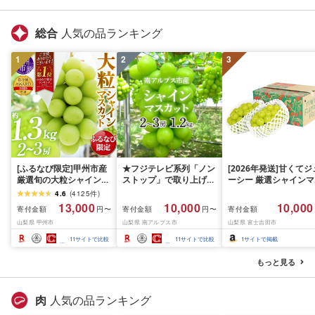
静岡県 富士宮市
士宮市
総合
人気の品ランキング
1
2
3
[ふるなび限定]甲州市産
★フジテレビ系列「ノン
[2026年発送]甘くてジ
厳選旬の大粒シャインマ
ストップ」で取り上げら
ーシー 厳選シャインマ
スカット 約1.3kg 2〜3
れました!★[2026年発送
スカット1.2kg (2026
4.6
(
4125
件
)
房[2026年発送]
先行予約]南アルプス市
月前半(1〜15日)から1
13,000
10,000
10,000
寄付金額
寄付金額
寄付金額
円〜
円〜
(MG)B12-472 FN-
産シャインマスカット
月下旬までの発送) フ
山梨県 甲州市
山梨県 南アルプス市
山梨県 富士吉田市
Limited-VO シャインマ
1.2kg以上(2〜3房)ふる
ーツ ぶどう 果物 山梨
スカット フルーツ
さと納税 おすすめ 山梨
産 2026 旬 大粒 高級 
11
サイトで比較
11
サイトで比較
1
サイトで掲載
県 南アルプス市 送料無
ドウ 葡萄 富士吉田市
料 AL
もっと見る
肉
人気の品ランキング