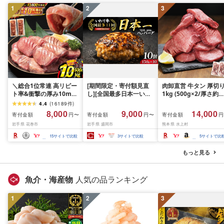
1
2
3
＼総合1位常連 高リピー
[期間限定・寄付額見直
肉卸直営 牛タン 厚切
ト率&衝撃の厚み10mm
し][全国最多日本一いわ
1kg (500g×2/厚さ約
厚切り牛タン 塩味/ ≪ス
て牛入り]ハンバーグ
10mm) 訳あり 訳有り
4.4
(
16189
件
)
ピード発送!!10営業日以
1.5kg(150g×10個) いわ
牛肉 焼肉 冷凍 スライ
8,000
9,000
14,000
寄付金額
寄付金額
寄付金額
円〜
円〜
円
内発送≫ 選べる内容量
て牛 × 岩中豚 ハンバー
業務用 バーベキュー
岩手県 花巻市
岩手県 盛岡市
熊本県 水上村
500g / 1kg 定期便 毎月
グ 合挽き 合い挽き 黒毛
BBQ おつまみ ギフト 
届く 牛肉 肉 BBQ ふるさ
和牛 人気 冷凍 個包装 小
祝い お中元 夏ギフト
15
サイトで比較
3
サイトで比較
5
サイトで比
と 人気 ランキング 岩手
分け 冷凍 牛肉 豚肉 和牛
県 花巻市
ビーフ ポーク はんばー
もっと見る
ぐ 挽肉 お肉 ミンチ 肉
お弁当 hannba-gu ラン
キング 1位 1万円以下 岩
魚介・海産物
人気の品ランキング
手県 盛岡市 東北 岩手 盛
岡 shikoku001k
1
2
3