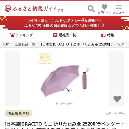
[PR]
お気に入り
メニュー
4
【付与上限なし】ふるなびマネー
％増量中！
ふるなびや全国の宿泊施設などでも利用可能！
ランキング
返礼品一覧
特集
TOP
全返礼品一覧
[日本製]GRACITO ミニ 折りたたみ傘 25200[ラベンダ
ー・無地] | 傘 かさ 晴雨兼用 日本製 富士絹 無地 軽量
レディース 折りたたみ ミニ傘 ミニ グラシト 婦人 傘 手
開 カーボン骨 UVカット加工 日傘 雨傘 アスティ 埼玉
県 杉戸町
埼玉県 杉戸町
画像：au PAY
[日本製]GRACITO ミニ 折りたたみ傘 25200[ラベンダー・