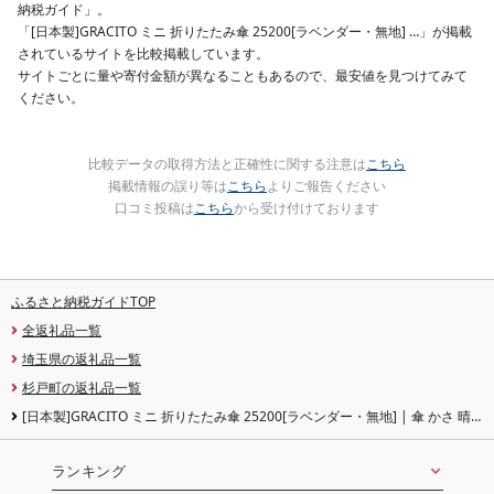
納税ガイド」。
「[日本製]GRACITO ミニ 折りたたみ傘 25200[ラベンダー・無地] …」が掲載
されているサイトを比較掲載しています。
サイトごとに量や寄付金額が異なることもあるので、最安値を見つけてみて
ください。
比較データの取得方法と正確性に関する注意は
こちら
掲載情報の誤り等は
こちら
よりご報告ください
口コミ投稿は
こちら
から受け付けております
ふるさと納税ガイドTOP
全返礼品一覧
埼玉県の返礼品一覧
杉戸町の返礼品一覧
[日本製]GRACITO ミニ 折りたたみ傘 25200[ラベンダー・無地] | 傘 かさ 晴
雨兼用 日本製 富士絹 無地 軽量 レディース 折りたたみ ミニ傘 ミニ グラシト 婦
人 傘 手開 カーボン骨 UVカット加工 日傘 雨傘 アスティ 埼玉県 杉戸町
ランキング