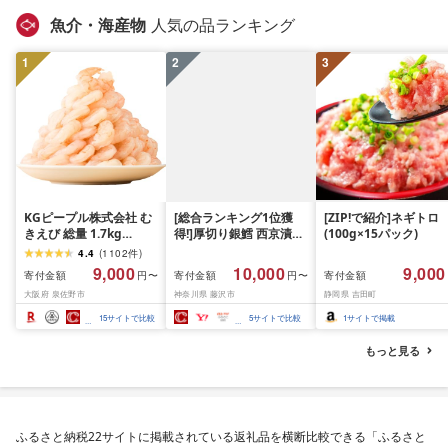
キング 1位 1万円以下 
魚介・海産物
人気の品ランキング
手県 盛岡市 東北 岩手 
岡 shikoku001k
1
2
3
KGピープル株式会社 む
[総合ランキング1位獲
[ZIP!で紹介]ネギトロ
きえび 総量 1.7kg
得!]厚切り銀鱈 西京漬け
(100g×15パック)
(850g×2P) 特大 5Lサイ
訳あり 銀鱈 西京漬け 計
4.4
(
1102
件
)
ズ バナメイエビ バラ凍
約 1,000g (約 100g × 10
9,000
10,000
9,000
寄付金額
寄付金額
寄付金額
円〜
円〜
結 下処理不要 サイズ不
切) 西京味噌 西京みそ 味
大阪府 泉佐野市
神奈川県 藤沢市
静岡県 吉田町
揃い 訳あり
噌漬け みそ 味噌 鮮魚 魚
介 銀だら 銀ダラ ギンダ
15
サイトで比較
5
サイトで比較
1
サイトで掲載
ラ ぎんだら 鱈 タラ 魚
西京焼き 西京漬 西京や
もっと見る
き 冷凍 厳選 鮮魚 漬け魚
漬魚 新鮮 小分け 人気返
礼品 おかず おつまみ お
酒のあて 家計応援
10000円 魚喜 神奈川 湘
ふるさと納税22サイトに掲載されている返礼品を横断比較できる「ふるさと
南 藤沢