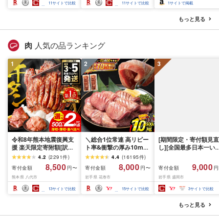
スカット フルーツ
さと納税 おすすめ 山梨
産 2026 旬 大粒 高級 
11
サイトで比較
11
サイトで比較
1
サイトで掲載
県 南アルプス市 送料無
ドウ 葡萄 富士吉田市
料 AL
もっと見る
肉
人気の品ランキング
1
2
3
令和8年熊本地震復興支
＼総合1位常連 高リピー
[期間限定・寄付額見直
援 楽天限定寄附額[訳あ
ト率&衝撃の厚み10mm
し][全国最多日本一い
り]牛タン 500g〜2kg 肉
厚切り牛タン 塩味/ ≪ス
て牛入り]ハンバーグ
4.2
(
2291
件
)
4.4
(
16195
件
)
牛肉 訳あり 牛タン 冷凍
ピード発送!!10営業日以
1.5kg(150g×10個) い
8,500
8,000
9,000
寄付金額
寄付金額
寄付金額
円〜
円〜
円
小分け 厚切り 薄切り 食
内発送≫ 選べる内容量
て牛 × 岩中豚 ハンバー
熊本県 八代市
岩手県 花巻市
岩手県 盛岡市
べ比べ 500g 1kg 1.5kg
500g / 1kg 定期便 毎月
グ 合挽き 合い挽き 黒
2kg 牛 人気 ビーフ 牛た
届く 牛肉 肉 BBQ ふるさ
和牛 人気 冷凍 個包装 
13
サイトで比較
15
サイトで比較
3
サイトで比較
ん ふるさと納税 ランキ
と 人気 ランキング 岩手
分け 冷凍 牛肉 豚肉 和
ング スピード発送 送料
県 花巻市
ビーフ ポーク はんば
もっと見る
無料
ぐ 挽肉 お肉 ミンチ 肉
お弁当 hannba-gu ラ