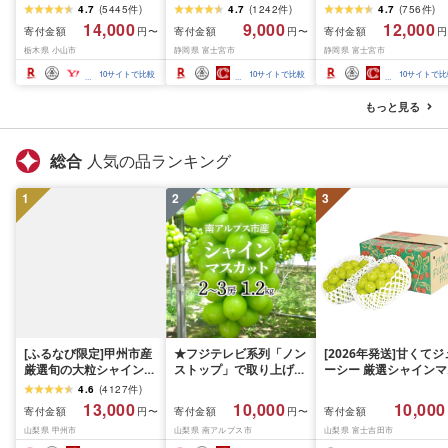
ュ60箱(1箱220組(440
シングル [個数が選べ
ダブル [選べるロール
4.7
(
5445
件
)
4.7
(
1242
件
)
4.7
(
756
件
)
枚))(5個入り×12セット)_
る:16・32・64 ロール]
数:32・64 ロール] 1.5
14,000
9,000
12,000
寄付金額
寄付金額
寄付金額
円〜
円〜
円
ティッシュ ティッシュ
1.5倍巻 82.5m トイレッ
巻 45m トイレットペ
栃木県 小山市
静岡県 富士宮市
静岡県 富士宮市
ペーパー 日用品 常備品
トペーパー シングル パ
パー ダブル パルプ10
生活用品 まとめ買い [配
ルプ100% 香りつき 日用
香りつき 日用品 消耗
10
サイトで比較
10
サイトで比較
10
サイトで比
送不可地域:離島・沖縄
品 消耗品 備蓄 ふるさと
備蓄 ふるさと納税 ふ
県]
納税 ふるさと 送料無料
さと 送料無料 静岡県 
もっと見る
静岡県 富士宮市
士宮市
総合
人気の品ランキング
1
2
3
[ふるなび限定]甲州市産
★フジテレビ系列「ノン
[2026年発送]甘くてジ
厳選旬の大粒シャインマ
ストップ」で取り上げら
ーシー 厳選シャインマ
スカット 約1.3kg 2〜3
れました!★[2026年発送
スカット1.2kg (2026
4.6
(
4127
件
)
房[2026年発送]
先行予約]南アルプス市
月前半(1〜15日)から1
13,000
10,000
10,000
寄付金額
寄付金額
寄付金額
円〜
円〜
(MG)B12-472 FN-
産シャインマスカット
月下旬までの発送) フ
山梨県 甲州市
山梨県 南アルプス市
山梨県 富士吉田市
Limited-VO シャインマ
1.2kg以上(2〜3房)ふる
ーツ ぶどう 果物 山梨