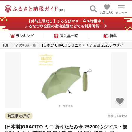
[PR]
お気に入り
メニュー
4
【付与上限なし】ふるなびマネー
％増量中！
ふるなびや全国の宿泊施設などでも利用可能！
ランキング
返礼品一覧
特集
TOP
全返礼品一覧
[日本製]GRACITO ミニ 折りたたみ傘 25200[ウグイ
ス・無地] | 傘 かさ 晴雨兼用 日本製 富士絹 無地 軽量
レディース 折りたたみ ミニ傘 ミニ グラシト 婦人 傘 手
開 カーボン骨 UVカット加工 日傘 雨傘 アスティ 埼玉
県 杉戸町
埼玉県 杉戸町
画像：au PAY
[日本製]GRACITO ミニ 折りたたみ傘 25200[ウグイス・無