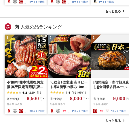
スカット フルーツ
さと納税 おすすめ 山梨
産 2026 旬 大粒 高級 
11
サイトで比較
11
サイトで比較
1
サイトで掲載
県 南アルプス市 送料無
ドウ 葡萄 富士吉田市
料 AL
もっと見る
肉
人気の品ランキング
1
2
3
令和8年熊本地震復興支
＼総合1位常連 高リピー
[期間限定・寄付額見直
援 楽天限定寄附額[訳あ
ト率&衝撃の厚み10mm
し][全国最多日本一い
り]牛タン 500g〜2kg 肉
厚切り牛タン 塩味/ ≪ス
て牛入り]ハンバーグ
4.2
(
2291
件
)
4.4
(
16195
件
)
牛肉 訳あり 牛タン 冷凍
ピード発送!!10営業日以
1.5kg(150g×10個) い
8,500
8,000
9,000
寄付金額
寄付金額
寄付金額
円〜
円〜
円
小分け 厚切り 薄切り 食
内発送≫ 選べる内容量
て牛 × 岩中豚 ハンバー
熊本県 八代市
岩手県 花巻市
岩手県 盛岡市
べ比べ 500g 1kg 1.5kg
500g / 1kg 定期便 毎月
グ 合挽き 合い挽き 黒
2kg 牛 人気 ビーフ 牛た
届く 牛肉 肉 BBQ ふるさ
和牛 人気 冷凍 個包装 
13
サイトで比較
15
サイトで比較
3
サイトで比較
ん ふるさと納税 ランキ
と 人気 ランキング 岩手
分け 冷凍 牛肉 豚肉 和
ング スピード発送 送料
県 花巻市
ビーフ ポーク はんば
もっと見る
無料
ぐ 挽肉 お肉 ミンチ 肉
お弁当 hannba-gu ラ