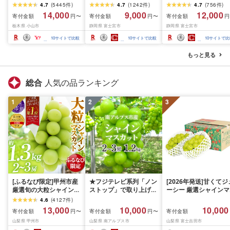
ュ60箱(1箱220組(440
シングル [個数が選べ
ダブル [選べるロール
4.7
(
5445
件
)
4.7
(
1242
件
)
4.7
(
756
件
)
枚))(5個入り×12セット)_
る:16・32・64 ロール]
数:32・64 ロール] 1.5
14,000
9,000
12,000
寄付金額
寄付金額
寄付金額
円〜
円〜
円
ティッシュ ティッシュ
1.5倍巻 82.5m トイレッ
巻 45m トイレットペ
栃木県 小山市
静岡県 富士宮市
静岡県 富士宮市
ペーパー 日用品 常備品
トペーパー シングル パ
パー ダブル パルプ10
生活用品 まとめ買い [配
ルプ100% 香りつき 日用
香りつき 日用品 消耗
10
サイトで比較
10
サイトで比較
10
サイトで比
送不可地域:離島・沖縄
品 消耗品 備蓄 ふるさと
備蓄 ふるさと納税 ふ
県]
納税 ふるさと 送料無料
さと 送料無料 静岡県 
もっと見る
静岡県 富士宮市
士宮市
総合
人気の品ランキング
1
2
3
[ふるなび限定]甲州市産
★フジテレビ系列「ノン
[2026年発送]甘くてジ
厳選旬の大粒シャインマ
ストップ」で取り上げら
ーシー 厳選シャインマ
スカット 約1.3kg 2〜3
れました!★[2026年発送
スカット1.2kg (2026
4.6
(
4127
件
)
房[2026年発送]
先行予約]南アルプス市
月前半(1〜15日)から1
13,000
10,000
10,000
寄付金額
寄付金額
寄付金額
円〜
円〜
(MG)B12-472 FN-
産シャインマスカット
月下旬までの発送) フ
山梨県 甲州市
山梨県 南アルプス市
山梨県 富士吉田市
Limited-VO シャインマ
1.2kg以上(2〜3房)ふる
ーツ ぶどう 果物 山梨