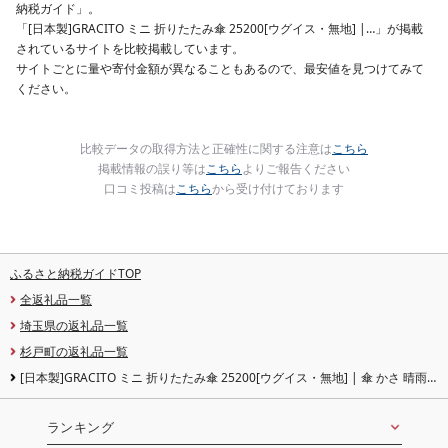
納税ガイド」。
「[日本製]GRACITO ミニ 折りたたみ傘 25200[ウグイス・無地] |…」が掲載
されているサイトを比較掲載しています。
サイトごとに量や寄付金額が異なることもあるので、最安値を見つけてみて
ください。
比較データの取得方法と正確性に関する注意は
こちら
掲載情報の誤り等は
こちら
よりご報告ください
口コミ投稿は
こちら
から受け付けております
ふるさと納税ガイドTOP
全返礼品一覧
埼玉県の返礼品一覧
杉戸町の返礼品一覧
[日本製]GRACITO ミニ 折りたたみ傘 25200[ウグイス・無地] | 傘 かさ 晴雨
兼用 日本製 富士絹 無地 軽量 レディース 折りたたみ ミニ傘 ミニ グラシト 婦人
傘 手開 カーボン骨 UVカット加工 日傘 雨傘 アスティ 埼玉県 杉戸町
ランキング