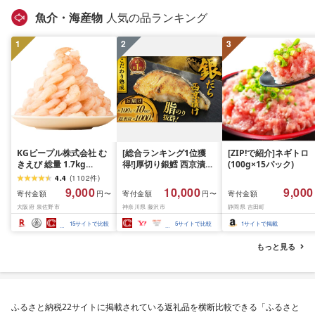
キング 1位 1万円以下 
魚介・海産物
人気の品ランキング
手県 盛岡市 東北 岩手 
岡 shikoku001k
1
2
3
KGピープル株式会社 む
[総合ランキング1位獲
[ZIP!で紹介]ネギトロ
きえび 総量 1.7kg
得!]厚切り銀鱈 西京漬け
(100g×15パック)
(850g×2P) 特大 5Lサイ
訳あり 銀鱈 西京漬け 計
4.4
(
1102
件
)
ズ バナメイエビ バラ凍
約 1,000g (約 100g × 10
9,000
10,000
9,000
寄付金額
寄付金額
寄付金額
円〜
円〜
結 下処理不要 サイズ不
切) 西京味噌 西京みそ 味
大阪府 泉佐野市
神奈川県 藤沢市
静岡県 吉田町
揃い 訳あり
噌漬け みそ 味噌 鮮魚 魚
介 銀だら 銀ダラ ギンダ
15
サイトで比較
5
サイトで比較
1
サイトで掲載
ラ ぎんだら 鱈 タラ 魚
西京焼き 西京漬 西京や
もっと見る
き 冷凍 厳選 鮮魚 漬け魚
漬魚 新鮮 小分け 人気返
礼品 おかず おつまみ お
酒のあて 家計応援
10000円 魚喜 神奈川 湘
ふるさと納税22サイトに掲載されている返礼品を横断比較できる「ふるさと
南 藤沢