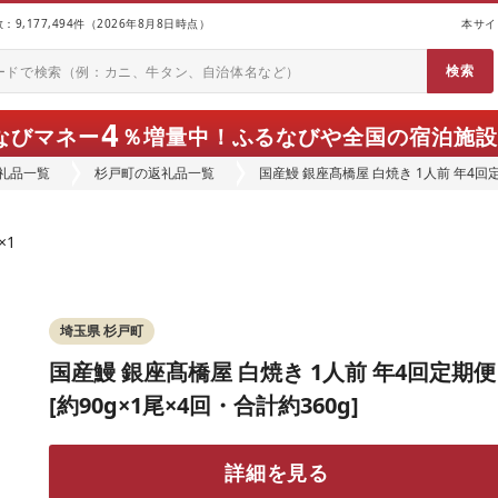
9,177,494件（2026年8月8日時点）
本サイ
4
なびマネー
％増量中！
ふるなびや全国の宿泊施設
礼品一覧
杉戸町の返礼品一覧
国産鰻 銀座髙橋屋 白焼き 1人前 年4回定期
埼玉県 杉戸町
国産鰻 銀座髙橋屋 白焼き 1人前 年4回定期便
[約90g×1尾×4回・合計約360g]
詳細を見る