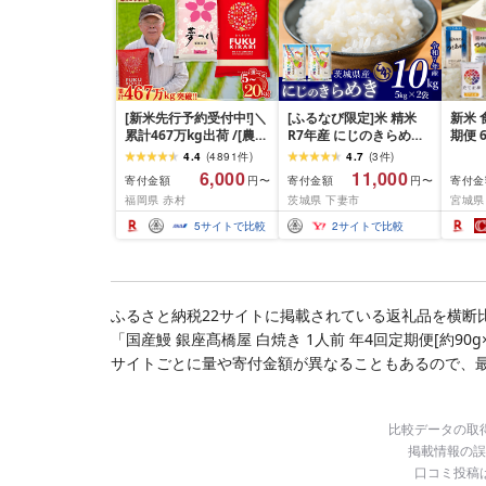
[新米先行予約受付中!]＼
[ふるなび限定]米 精米
新米 
累計467万kg出荷 /[農家
R7年産 にじのきらめき
期便 
応援米]訳あり 令和7年産
10kg 10月 FN-Limited-
おこめ
4.4
(
4891
件
)
4.7
(
3
件
)
令和8年産ふくきらり 夢
PR
ん つ
6,000
11,000
寄付金額
寄付金額
寄付金
円〜
円〜
つくし 5kg 10kg 15kg
じの
福岡県 赤村
茨城県 下妻市
宮城県
20kg [選べる品種・内容
ひと
量・出荷時期]複数原料
セット
5
サイトで比較
2
サイトで比較
米 白米 精米 国産 限定
リエ
ごはん ご飯 白飯 米 お米
食味 
ふるさと 人気 ランキン
わる 
グ
米 岩
ふるさと納税22サイトに掲載されている返礼品を横断
「国産鰻 銀座髙橋屋 白焼き 1人前 年4回定期便[約
サイトごとに量や寄付金額が異なることもあるので、
比較データの取
掲載情報の誤
口コミ投稿