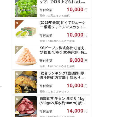
ップ」で取り上げられました!
★[2026年発送先行予約]南ア
10,000
寄付金額
円
ルプス市産シャインマスカッ
ト1.2kg以上(2〜3房)ふるさと
画像：楽天ふるさと納税
納税 おすすめ 山梨県 南アル
[2026年発送]甘くてジューシ
3
プス市 送料無料 AL
ー 厳選シャインマスカット
1.2kg (2026年9月前半(1〜15
10,000
寄付金額
円
日)から10月下旬までの発送)
フルーツ ぶどう 果物 山梨県
画像：Amazonふるさと納税
産 2026 旬 大粒 高級 ブドウ
KGピープル株式会社 むきえ
4
葡萄 富士吉田市
び 総量 1.7kg (850g×2P) 特大
5Lサイズ バナメイエビ バラ
9,000
寄付金額
円
凍結 下処理不要 サイズ不揃い
訳あり
画像：Amazonふるさと納税
[総合ランキング1位獲得!]厚
5
切り銀鱈 西京漬け 訳あり 銀
鱈 西京漬け 計約 1,000g (約
10,000
寄付金額
円
100g × 10切) 西京味噌 西京み
そ 味噌漬け みそ 味噌 鮮魚 魚
画像：ふるさとチョイス
介 銀だら 銀ダラ ギンダラ ぎ
肉卸直営 牛タン 厚切り 1kg
6
んだら 鱈 タラ 魚 西京焼き 西
(500g×2/厚さ約10mm) 訳あ
京漬 西京やき 冷凍 厳選 鮮魚
り 訳有り肉 牛肉 焼肉 冷凍 ス
漬け魚 漬魚 新鮮 小分け 人気
14,000
寄付金額
円
ライス 業務用 バーベキュー
返礼品 おかず おつまみ お酒
BBQ おつまみ ギフト お祝い
画像：Amazonふるさと納税