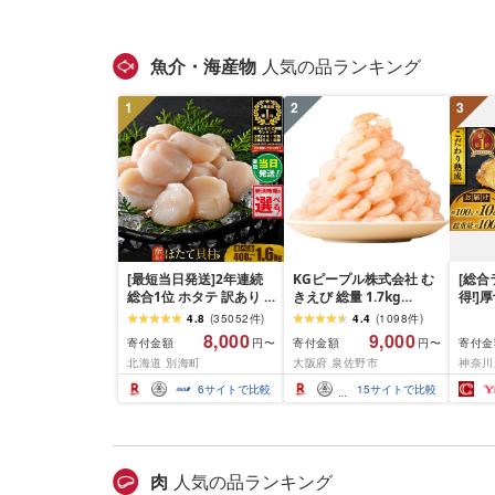
魚介・海産物
人気の品ランキング
1
2
3
[最短当日発送]2年連続
KGピープル株式会社 む
[総合
総合1位 ホタテ 訳あり (
きえび 総量 1.7kg
得!]
ふるさと納税 ほたて ふ
(850g×2P) 特大 5Lサイ
訳あり
4.8
(
35052
件
)
4.4
(
1098
件
)
るさと納税 訳あり 帆立
ズ バナメイエビ バラ凍
約 1,0
8,000
9,000
寄付金額
寄付金額
寄付金
円〜
円〜
ふるさと わけあり ホタ
結 下処理不要 サイズ不
切) 
北海道 別海町
大阪府 泉佐野市
神奈川
テ貝柱 貝 人気 不揃い 刺
揃い 訳あり
噌漬け
身 規格外 魚介 ランキン
介 銀
6
サイトで比較
15
サイトで比較
グ 海鮮 冷凍 発送時期が
ラ ぎ
選べる 北海道 別海町 )
西京焼
(クラウドファンディン
き 冷
グ対象)
漬魚 
礼品 
肉
人気の品ランキング
酒のあ