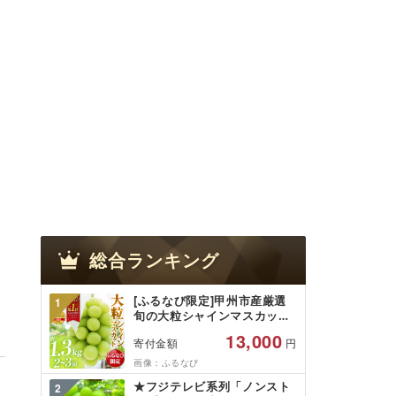
総合ランキング
[ふるなび限定]甲州市産厳選
1
旬の大粒シャインマスカット
約1.3kg 2〜3房[2026年発送]
13,000
寄付金額
円
(MG)B12-472 FN-Limited-
VO シャインマスカット フル
画像：ふるなび
ーツ
★フジテレビ系列「ノンスト
2