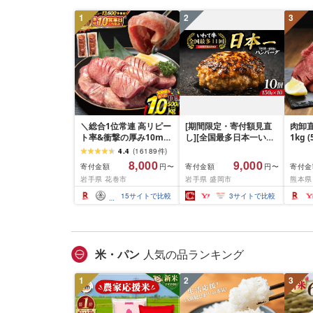
100
1
2
3
南 藤
＼総合1位常連 高リピー
[期間限定・寄付額見直
肉卸直
ト率&衝撃の厚み10mm
し][全国最多日本一いわ
1kg 
厚切り牛タン 塩味/ ≪ス
て牛入り]ハンバーグ
10m
4.4
(
16189
件
)
ピード発送!!10営業日以
1.5kg(150g×10個) いわ
牛肉 
8,000
9,000
寄付金額
寄付金額
寄付金
円〜
円〜
内発送≫ 選べる内容量
て牛 × 岩中豚 ハンバー
業務
岩手県 花巻市
岩手県 盛岡市
熊本県
500g / 1kg 定期便 毎月
グ 合挽き 合い挽き 黒毛
BBQ
届く 牛肉 肉 BBQ ふるさ
和牛 人気 冷凍 個包装 小
祝い 
15
サイトで比較
3
サイトで比較
と 人気 ランキング 岩手
分け 冷凍 牛肉 豚肉 和牛
県 花巻市
ビーフ ポーク はんばー
ぐ 挽肉 お肉 ミンチ 肉
お弁当 hannba-gu ラン
キング 1位 1万円以下 岩
米・パン
人気の品ランキング
手県 盛岡市 東北 岩手 盛
岡 shikoku001k
1
2
3