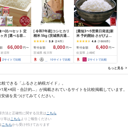
食べ比べセット 定
[ 令和7年産]コシヒカリ
[最短3〜5営業日発送]新
6ヶ月 [選べる容量]
精米 5kg (茨城県共通返
米 予約開始 さがびより
 精米 ライス ごは
礼品 かすみがうら市) 米
精米 無洗米[選べる容
3.9
(
24
件
)
4.6
(
1666
件
)
きあかり つや姫 に
ごはん もっちり 甘い コ
量]★単一米★総合1位獲
66,000
8,000
6,400
額
寄付金額
寄付金額
円〜
円〜
円〜
きらめき だて正夢
メ お米 白米
得★選べる発送月★特A
 岩沼市
茨城県 桜川市
佐賀県 上峰町
めぼれ ササニシキ
評価16年連続 7年産 定
 銘柄米 味比べ バ
期便 佐賀県産米 令和 先
2
サイトで比較
10
サイトで比較
2
サイトで比較
ーション お楽しみ
行予約 米 お米 精米 白米
毎日の食卓 毎月変
ブランド米 5kg 10kg
もっと見る
色々試せる 志賀沢
15kg 20kg 佐賀県産 数
沼産米
量限定
比較できる「ふるさと納税ガイド」。
90g×1尾×4回・合計約…」が掲載されているサイトを比較掲載しています。
最安値を見つけてみてください。
得方法と正確性に関する注意は
こちら
り等は
こちら
よりご報告ください
は
こちら
から受け付けております