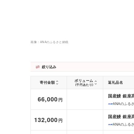
画像：ANAのふるさと納税
絞り込み
ボリューム
寄付金額
返礼品名
(千円あたり)
国産鰻 銀座髙
66,000
円
ANAのふる
国産鰻 銀座髙
132,000
円
ANAのふる