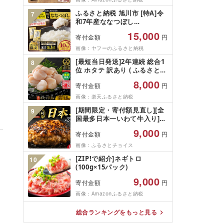
のあて 家計応援 10000円 魚
お中元 夏ギフト
喜 神奈川 湘南 藤沢
ふるさと納税 旭川市 [特A]令
7
和7年産ななつぼし
10kg(5kg×2)北海道旭川産 米
15,000
寄付金額
円
お米[さとふる限定]_05957
画像：ヤフーのふるさと納税
[最短当日発送]2年連続 総合1
8
位 ホタテ 訳あり ( ふるさと納
税 ほたて ふるさと納税 訳あ
8,000
寄付金額
円
り 帆立 ふるさと わけあり ホ
タテ貝柱 貝 人気 不揃い 刺身
画像：楽天ふるさと納税
規格外 魚介 ランキング 海鮮
[期間限定・寄付額見直し][全
9
冷凍 発送時期が選べる 北海道
国最多日本一いわて牛入り]ハ
別海町 )(クラウドファンディ
ンバーグ 1.5kg(150g×10個)
ング対象)
9,000
寄付金額
円
いわて牛 × 岩中豚 ハンバーグ
合挽き 合い挽き 黒毛和牛 人
画像：ふるさとチョイス
気 冷凍 個包装 小分け 冷凍 牛
[ZIP!で紹介]ネギトロ
10
肉 豚肉 和牛 ビーフ ポーク は
(100g×15パック)
んばーぐ 挽肉 お肉 ミンチ 肉
お弁当 hannba-gu ランキン
9,000
寄付金額
円
グ 1位 1万円以下 岩手県 盛岡
画像：Amazonふるさと納税
市 東北 岩手 盛岡
shikoku001k
総合ランキングをもっと見る