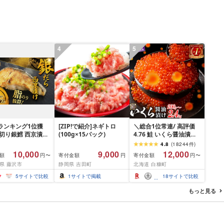
4
5
ランキング1位獲
[ZIP!で紹介]ネギトロ
＼総合1位常連/ 高評価
厚切り銀鱈 西京漬け
(100g×15パック)
4.76 鮭 いくら醤油漬け
 銀鱈 西京漬け 計
ふるさと納税 いくら
4.8
(
18244
件
)
00g (約 100g × 10
200g / 400g / 800g /
10,000
9,000
12,000
額
寄付金額
寄付金額
円〜
円
円〜
西京味噌 西京みそ 味
1.6kg / 2.4kg 200g パッ
県 藤沢市
静岡県 吉田町
北海道 白糠町
 みそ 味噌 鮮魚 魚
ク[選べる容量] 醤油漬け
だら 銀ダラ ギンダ
海鮮 イクラ 小分け ふる
5
サイトで比較
1
サイトで掲載
18
サイトで比較
んだら 鱈 タラ 魚
さと ランキング 人気 ギ
き 西京漬 西京や
フト 高評価 ふるさと納
もっと見る
凍 厳選 鮮魚 漬け魚
税 北海道 白糠町
新鮮 小分け 人気返
おかず おつまみ お
て 家計応援