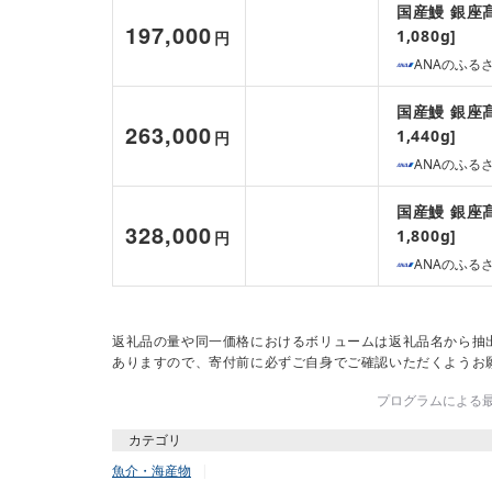
国産鰻 銀座髙
197,000
1,080g]
円
ANAのふる
国産鰻 銀座髙
263,000
1,440g]
円
ANAのふる
国産鰻 銀座髙
328,000
1,800g]
円
ANAのふる
返礼品の量や同一価格におけるボリュームは返礼品名から抽
ありますので、寄付前に必ずご自身でご確認いただくようお
プログラムによる最終
カテゴリ
魚介・海産物