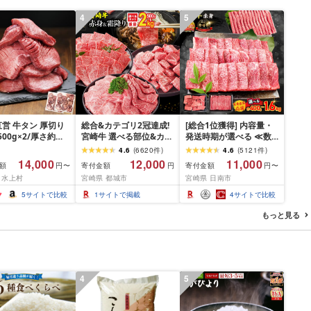
00円 魚喜 神奈川 湘
4
5
沢
営 牛タン 厚切り
総合&カテゴリ2冠達成!
[総合1位獲得] 内容量・
(500g×2/厚さ約
宮崎牛 選べる部位&カッ
発送時期が選べる ≪数
m) 訳あり 訳有り肉
ト (赤身&霜降り)or(赤身
量限定≫ 宮崎牛 赤身 ス
4.6
(
6620
件
)
4.6
(
5121
件
)
焼肉 冷凍 スライス
のみ) 500g 1kg 2kg[発
ライス 焼肉 国産 肉 牛肉
14,000
12,000
11,000
額
寄付金額
寄付金額
円〜
円
円〜
用 バーベキュー
送時期が選べる] 牛肉 焼
薄切り 黒毛和牛 A4 A5
 水上村
宮崎県 都城市
宮崎県 日南市
 おつまみ ギフト お
肉 すき焼き しゃぶしゃ
人気 小分け 焼き肉 すき
お中元 夏ギフト
ぶ ステーキ ギフト お中
焼き しゃぶしゃぶ 牛丼
5
サイトで比較
1
サイトで掲載
4
サイトで比較
元 夏ギフト 送料無料
BBQ ギフト 贈り物 おす
SKU-N203 [宮崎県都城
すめ 畜産農家応援 ミヤ
もっと見る
市]
チク 冷凍 宮崎県 日南市
送料無料
4
5