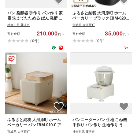
パン 発酵器 手作り パン作り 家
ふるさと納税 大河原町 ホーム
電 洗えてたためる ぱん 発酵 天
ベーカリー ブラック IBM-020-B
然酵母 電流 温度 ヒューズ温度
パン焼き機 2斤 朝食 朝ごはん
神奈川県 藤沢市
宮城県 大河原町
監視 システム オート 機能 搭載
210,000
35,000
電気 家電 キッチン家電 かでん
寄付金額
寄付金額
円〜
円〜
家電製品 製品 ホームベーカリ
(
)
(
)
0
0
件
件
ー キッチン 電化製品 発酵調理
調理器 調理器具 キッチン用品
日本ニーダー株式会社 神奈川
湘南 藤沢
ふるさと納税 大河原町 ホーム
パンニーダー パン 生地 こね機
ベーカリー パン IBM-010-C ア
手作り パン作り 生地作り うど
イリスオーヤマ 1斤 ミトン付き
ん パスタ 対応可 家庭用 発酵調
宮城県 大河原町
神奈川県 藤沢市
理 調理器 調理器具 かでん 家電