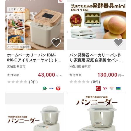
ホームベーカリー パン IBM-
パン 発酵器 ベーカリー パン作
010-C アイリスオーヤマ (ミトン
り 家庭用 家庭 自家製 食パン お
付き) おしゃれ コンパクトホー
菓子 洋菓子 菓子 手作り 酵母 生
宮城県 角田市
神奈川県 藤沢市
ムベーカリー パン焼き器 ふん
地 ぱん pan 家電 キッチン キッ
43,000
130,000
わり食パン ブレッド ベーカリ
チン家電 キッチン キッチング
寄付金額
寄付金額
円〜
円〜
ー ジャム こねる 焼く 醗酵 全粒
ッズ 料理具 調理器具 食器 器 ホ
(
)
(
)
0
0
件
件
粉パン 米粉パン サンドベージ
ームベーカリー ベーカリー か
ュ 家電 キッチン家電
でん 家電製品 製品 日用品 食べ
物以外 パンこね機 電化製品 コ
ンパクト 家電 キッチン キッチ
ン家電 便利 日本ニーダー株式
会社 神奈川 湘南 藤沢