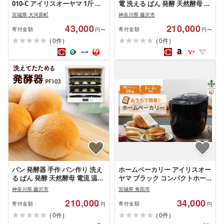
010-C アイリスオーヤマ 1斤 ミ
電 洗える ぱん 発酵 天然酵母 電
トン付き おしゃれ コンパクト
流 温度 ヒューズ温度監視 シス
宮城県 大河原町
神奈川県 藤沢市
ホームベーカリー パン焼き器
テム オート 機能 搭載 電気 かで
43,000
210,000
ふんわり食パン ブレッド ベー
ん 家電製品 製品 日用品 食べ物
寄付金額
寄付金額
円〜
円〜
カリー ジャム こねる 焼く 醗酵
以外 電化製品 コンパクト 家電
(
)
(
)
0
0
件
件
全粒粉パン 米粉パン対応 サン
キッチン キッチン家電 ホーム
ドベージュ 食欲の秋特集
ベーカリー 発酵調理 調理器 調
理器具 キッチン用品 日本ニー
ダー 神奈川 湘南 藤沢
パン 発酵器 手作 パン作り 洗え
ホームベーカリー アイリスオー
る ぱん 発酵 天然酵母 電流 温度
ヤマ ブラック コンパクトホー
温度監視 システム オート 機能
ムベーカリー コンパクト ベー
神奈川県 藤沢市
宮城県 角田市
かでん ホームベーカリー 家電
カリー パン 食パン キッチン家
210,000
34,000
キッチン キッチン家電 日用品
電 ギフト プレゼント お祝い 贈
寄付金額
寄付金額
円
円
食べ物以外 パンこね機 電化製
り物 母の日 一人暮らし ひとり
(
)
(
)
0
0
件
件
品 発酵調理 キッチン用品 便利
暮らし おすすめ 人気 アイリス