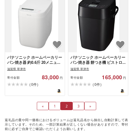
パナソニック ホームベーカリー
パナソニック ホームベーカリー
パン焼き器 約0.6斤 20メニュー
パン焼き器 餅つき機 ビストロ 1
ホワイト SD-CB1-W
斤 43メニュー 低糖質パン 生食
滋賀県 草津市
滋賀県 草津市
パン レシピブック付き ブラッ
83,000
165,000
ク
寄付金額
寄付金額
円
円
(
)
(
)
0
0
件
件
«
1
2
3
»
返礼品の量や同一価格におけるボリュームは返礼品名から抽出し自動計算して表
示しています。そのため、一部計算結果が正しくない場合がありますので、寄付
前に必ずご自身でご確認いただくようお願いします。