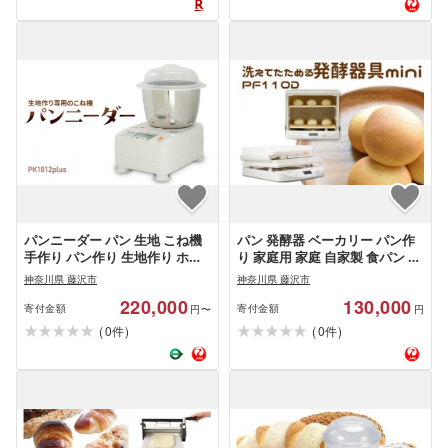
日本ニーダー 神奈川 湘南 藤沢
IBM-020-B
パンニーダー パン 生地 こね機
パン 発酵器 ベーカリー パン作
手作り パン作り 生地作り ホー
り 家庭用 家庭 自家製 食パン お
ムベーカリーうどん パスタ 対
菓子 洋菓子 菓子 手作り 酵母 生
神奈川県 藤沢市
神奈川県 藤沢市
応可 家庭用 キッチン 電化製品
地 ぱん pan 食器 家電 キッチン
220,000
130,000
発酵調理 調理器 調理器具 キッ
キッチン家電 ホームベーカリー
寄付金額
寄付金額
円〜
円
チン用品 家電 キッチン家電 か
ベーカリー かでん 家電製品 製
(
)
(
)
0
0
件
件
でん 家電製品 製品 時短 簡単 高
品 コンパクト 便利 日本ニーダ
性能 プレゼント ギフト 日本ニ
ー株式会社 神奈川 湘南 藤沢
ーダー株式会社 神奈川 湘南 藤
沢