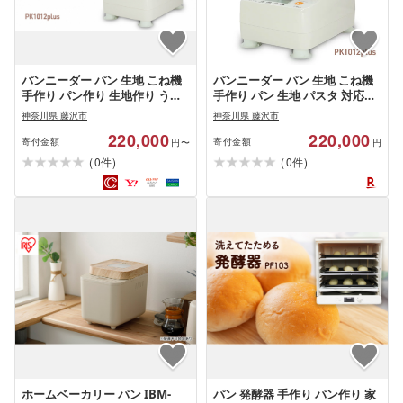
パンニーダー パン 生地 こね機
パンニーダー パン 生地 こね機
手作り パン作り 生地作り うど
手作り パン 生地 パスタ 対応可
ん パスタ 対応可 家庭用 発酵調
キッチン 電化製品 発酵調理 調
神奈川県 藤沢市
神奈川県 藤沢市
理 調理器 調理器具 かでん 家電
理器 調理器具 キッチン用品 家
220,000
220,000
製品 製品 日用品 食べ物以外 パ
電 キッチン キッチン家電 ホー
寄付金額
寄付金額
円〜
円
ンこね機 電化製品 コンパクト
ムベーカリー 日用品 食べ物以
(
)
(
)
0
0
件
件
家電 キッチン キッチン家電 ホ
外 パンこね機 簡単 高性能 便利
ームベーカリー 時短 簡単 高性
日本ニーダー 神奈川 湘南 藤沢
能 プレゼント ギフト 日本ニー
ダー 神奈川 湘南 藤沢
ホームベーカリー パン IBM-
パン 発酵器 手作り パン作り 家