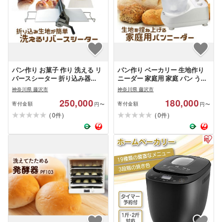
パン作り お菓子 作り 洗える リ
パン作り ベーカリー 生地作り
バースシーター 折り込み器
ニーダー 家庭用 家庭 パン うど
RS101 ステンレス ぱん ブレッ
ん 蕎麦 そば パスタ お餅 餅 もち
神奈川県 藤沢市
神奈川県 藤沢市
ド 菓子 おかし 手作り クロワッ
米粉パン 米粉 小麦粉 自家製 お
250,000
180,000
サン デニッシュ パイ クッキー
菓子 洋菓子 菓子 手作り 家電 キ
寄付金額
寄付金額
円〜
円〜
生地 家電 キッチン家電 かでん
ッチン キッチン家電 かでん 家
(
)
(
)
0
0
件
件
家電製品 製品 ホームベーカリ
電製品 製品 ホームベーカリー
ー 便利 万能 軽量 コンパクト 水
コンパクト 便利 日本ニーダー
洗い 日本ニーダー 神奈川 湘南
株式会社 神奈川 湘南 藤沢
藤沢