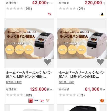
43,000
220,000
製品 製品 日用品 食べ物以外 電
寄付金額
寄付金額
円〜
円
化製品 コンパクト 家電 キッチ
(
)
(
)
0
0
件
件
ン キッチン家電 ホームベーカ
リー 時短 簡単 高性能 プレゼン
ト ギフト 日本ニーダー 神奈川
湘南 藤沢
ホームベーカリー ふっくらパン
ホームベーカリー ふっくらパン
屋さん 1.5斤 ピンク(HBK-
屋さん 1.5斤 ピンク(HBK-
152P)| ホームベーカリー ほー
152P)|パン 手作りパン パン焼
長野県 千曲市
長野県 千曲市
むべーかりー パン ぱん ホーム
き器 ふんわり食パン ブレッド
129,000
81,000
おうち お家 手作り 手作りパン
ベーカリー 焼き芋 ヨーグルト
寄付金額
寄付金額
円〜
円〜
パン焼き器 ふんわり食パン 食
ジャム MK エムケー精工 信州
(
)
(
)
0
0
件
件
パン 自家製 ふっくら 斤 1.5 ブ
長野県
レッド ベーカリー 焼き芋 ヨー
グルト ジャム MK エムケー精工
信州 長野県