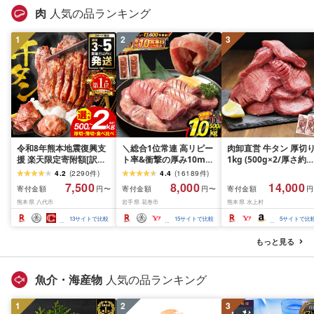
肉
人気の品ランキング
1
2
3
令和8年熊本地震復興支
＼総合1位常連 高リピー
肉卸直営 牛タン 厚切
援 楽天限定寄附額[訳あ
ト率&衝撃の厚み10mm
1kg (500g×2/厚さ約
り]牛タン 500g〜2kg 肉
厚切り牛タン 塩味/ ≪ス
10mm) 訳あり 訳有り
4.2
(
2290
件
)
4.4
(
16189
件
)
牛肉 訳あり 牛タン 冷凍
ピード発送!!10営業日以
牛肉 焼肉 冷凍 スライ
7,500
8,000
14,000
寄付金額
寄付金額
寄付金額
円〜
円〜
円
小分け 厚切り 薄切り 食
内発送≫ 選べる内容量
業務用 バーベキュー
熊本県 八代市
岩手県 花巻市
熊本県 水上村
べ比べ 500g 1kg 1.5kg
500g / 1kg 定期便 毎月
BBQ おつまみ ギフト 
2kg 牛 人気 ビーフ 牛た
届く 牛肉 肉 BBQ ふるさ
祝い お中元 夏ギフト
13
サイトで比較
15
サイトで比較
5
サイトで比
ん ふるさと納税 ランキ
と 人気 ランキング 岩手
ング スピード発送 送料
県 花巻市
もっと見る
無料
魚介・海産物
人気の品ランキング
1
2
3