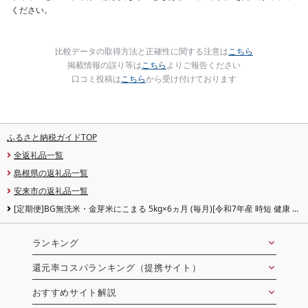
ください。
比較データの取得方法と正確性に関する注意は
こちら
掲載情報の誤り等は
こちら
よりご報告ください
口コミ投稿は
こちら
から受け付けております
ふるさと納税ガイドTOP
全返礼品一覧
島根県の返礼品一覧
安来市の返礼品一覧
[定期便]BG無洗米・金芽米にこまる 5kg×6ヵ月 (毎月)[令和7年産 時短 健康 米
BG 無洗米 計30kg 島根県産 節水 アウトドア キャンプ 東洋ライス おすすめ 島
根県 安来市][価格改定]
ランキング
還元率コスパランキング（提携サイト）
おすすめサイト解説