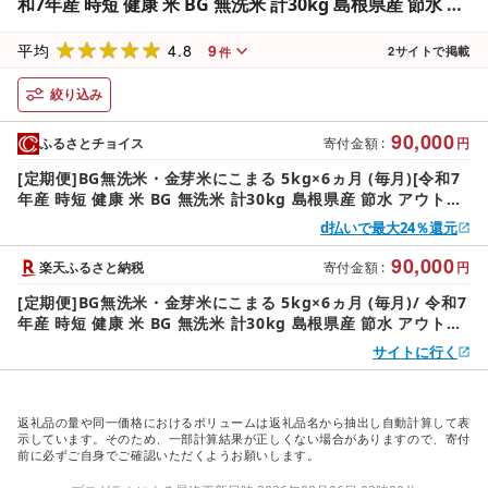
和7年産 時短 健康 米 BG 無洗米 計30kg 島根県産 節水 ア
ウトドア キャンプ 東洋ライス おすすめ 島根県 安来市][価
4.8
9
格改定]
平均
2
サイトで掲載
件
絞り込み
90,000
ふるさとチョイス
寄付金額
:
円
[定期便]BG無洗米・金芽米にこまる 5kg×6ヵ月 (毎月)[令和7
年産 時短 健康 米 BG 無洗米 計30kg 島根県産 節水 アウトド
ア キャンプ 東洋ライス おすすめ 島根県 安来市][価格改定]
d払いで最大24％還元
90,000
楽天ふるさと納税
寄付金額
:
円
[定期便]BG無洗米・金芽米にこまる 5kg×6ヵ月 (毎月)/ 令和7
年産 時短 健康 米 BG 無洗米 計30kg 島根県産 節水 アウトド
ア キャンプ 東洋ライス おすすめ 島根県 安来市[価格改定]
サイトに行く
返礼品の量や同一価格におけるボリュームは返礼品名から抽出し自動計算して表
示しています。そのため、一部計算結果が正しくない場合がありますので、寄付
前に必ずご自身でご確認いただくようお願いします。