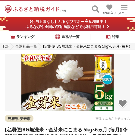
[PR]
お気に入り
メニュー
4
【付与上限なし】ふるなびマネー
％増量中！
ふるなびや全国の宿泊施設などでも利用可能！
ランキング
返礼品一覧
特集
TOP
全返礼品一覧
[定期便]BG無洗米・金芽米にこまる 5kg×6ヵ月 (毎月)
[令和7年産 時短 健康 米 BG 無洗米 計30kg 島根県産 節
水 アウトドア キャンプ 東洋ライス おすすめ 島根県 安
来市][価格改定]
島根県 安来市
画像：ふるさとチョイス
[定期便]BG無洗米・金芽米にこまる 5kg×6ヵ月 (毎月)[令