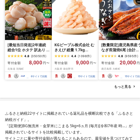
[最短当日発送]2年連続
KGピープル株式会社 む
[数量限定]鹿児島県産
総合1位 ホタテ 訳あり (
きえび 総量 1.7kg
なぎ長蒲焼6尾 (合計
ふるさと納税 ほたて ふ
(850g×2P) 特大 5Lサイ
600g以上)
4.8
(
35050
件
)
4.4
(
1098
件
)
4.6
(
9595
件
)
るさと納税 訳あり 帆立
ズ バナメイエビ バラ凍
8,000
9,000
20,000
寄付金額
寄付金額
寄付金額
円〜
円〜
円
ふるさと わけあり ホタ
結 下処理不要 サイズ不
北海道 別海町
大阪府 泉佐野市
鹿児島県 大崎町
テ貝柱 貝 人気 不揃い 刺
揃い 訳あり
身 規格外 魚介 ランキン
6
サイトで比較
15
サイトで比較
15
サイトで比
グ 海鮮 冷凍 発送時期が
選べる 北海道 別海町 )
もっと見る
(クラウドファンディン
グ対象)
ふるさと納税22サイトに掲載されている返礼品を横断比較できる「ふるさと
納税ガイド」。
「[定期便]BG無洗米・金芽米にこまる 5kg×6ヵ月 (毎月)[令和7年産 時…」が
掲載されているサイトを比較掲載しています。
サイトごとに量や寄付金額が異なることもあるので、最安値を見つけてみて