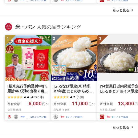
米 白米 精米 国産 限定
ごはん ご飯 白飯 米 お米
もっと見る
ふるさと 人気 ランキン
グ
米・パン
人気の品ランキング
1
2
3
[新米先行予約受付中!]＼
[ふるなび限定]米 精米
[14営業日以内発送予定
累計467万kg出荷 /[農家
R7年産 にじのきらめき
[ふるさとチョイス限定
応援米]訳あり 令和7年産
10kg 10月 FN-Limited-
寄附額] [令和7年産] 
4.4
(
4890
件
)
4.7
(
3
件
)
令和8年産ふくきらり 夢
PR
だわら 熊本県 高森町 
6,000
11,000
13,800
寄付金額
寄付金額
寄付金額
円〜
円〜
円
つくし 5kg 10kg 15kg
リジナル米 計
福岡県 赤村
茨城県 下妻市
熊本県 高森町
20kg [選べる品種・内容
10kg(5kg×2袋)精米 お
量・出荷時期]複数原料
米 米 5kg×2 10kg
5
サイトで比較
2
サイトで比較
2
サイトで比較
米 白米 精米 国産 限定
ごはん ご飯 白飯 米 お米
もっと見る
ふるさと 人気 ランキン
グ