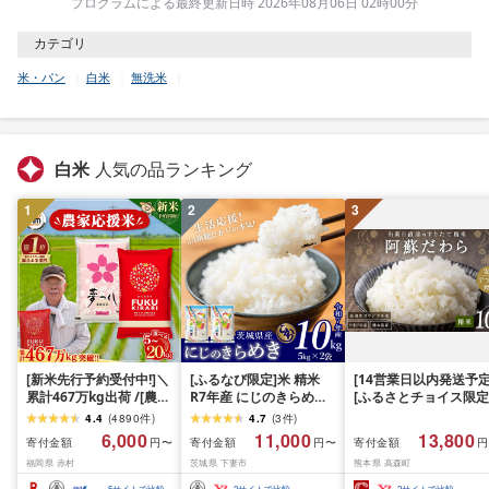
プログラムによる最終更新日時 2026年08月06日 02時00分
カテゴリ
米・パン
白米
無洗米
白米
人気の品ランキング
1
2
3
[新米先行予約受付中!]＼
[ふるなび限定]米 精米
[14営業日以内発送予定
累計467万kg出荷 /[農家
R7年産 にじのきらめき
[ふるさとチョイス限定
応援米]訳あり 令和7年産
10kg 10月 FN-Limited-
寄附額] [令和7年産] 
4.4
(
4890
件
)
4.7
(
3
件
)
令和8年産ふくきらり 夢
PR
だわら 熊本県 高森町 
6,000
11,000
13,800
寄付金額
寄付金額
寄付金額
円〜
円〜
円
つくし 5kg 10kg 15kg
リジナル米 計
福岡県 赤村
茨城県 下妻市
熊本県 高森町
20kg [選べる品種・内容
10kg(5kg×2袋)精米 お
量・出荷時期]複数原料
米 米 5kg×2 10kg
5
サイトで比較
2
サイトで比較
2
サイトで比較