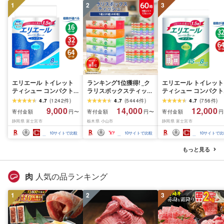
1
2
3
エリエール トイレット
ランキング1位獲得! _ク
エリエール トイレット
ティシュー コンパクト
ラリスボックスティッシ
ティシュー コンパクト
シングル [個数が選べ
ュ60箱(1箱220組(440
ダブル [選べるロール
4.7
(
1242
件
)
4.7
(
5444
件
)
4.7
(
756
件
)
る:16・32・64 ロール]
枚))(5個入り×12セット)_
数:32・64 ロール] 1.5
9,000
14,000
12,000
寄付金額
寄付金額
寄付金額
円〜
円〜
円
1.5倍巻 82.5m トイレッ
ティッシュ ティッシュ
巻 45m トイレットペ
静岡県 富士宮市
栃木県 小山市
静岡県 富士宮市
トペーパー シングル パ
ペーパー 日用品 常備品
パー ダブル パルプ10
ルプ100% 香りつき 日用
生活用品 まとめ買い [配
香りつき 日用品 消耗
10
サイトで比較
10
サイトで比較
10
サイトで比
品 消耗品 備蓄 ふるさと
送不可地域:離島・沖縄
備蓄 ふるさと納税 ふ
納税 ふるさと 送料無料
県]
さと 送料無料 静岡県 
もっと見る
静岡県 富士宮市
士宮市
肉
人気の品ランキング
1
2
3