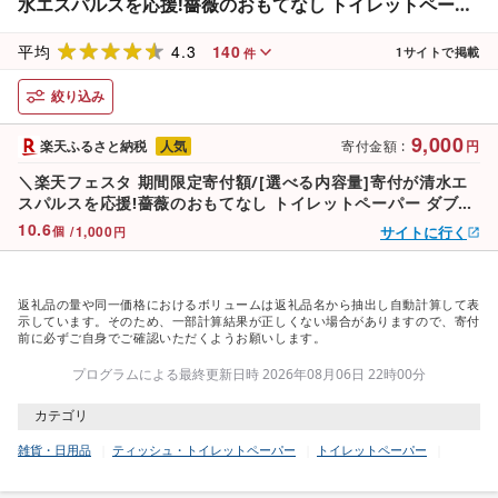
水エスパルスを応援!薔薇のおもてなし トイレットペーパ
ー ダブル[96ロール/192ロール]幅114mm×2枚重ね25m
4.3
140
香り付き | 箱買い 大容量 まとめ買い 花柄 かわいい おし
平均
1
サイトで掲載
件
ゃれ
絞り込み
9,000
楽天ふるさと納税
人気
寄付金額
:
円
＼楽天フェスタ 期間限定寄付額/[選べる内容量]寄付が清水エ
スパルスを応援!薔薇のおもてなし トイレットペーパー ダブル
[96ロール/192ロール]幅114mm×2枚重ね25m 香り付き | 箱
10.6
/
1,000
サイトに行く
個
円
買い 大容量 まとめ買い 花柄 かわいい おしゃれ
返礼品の量や同一価格におけるボリュームは返礼品名から抽出し自動計算して表
示しています。そのため、一部計算結果が正しくない場合がありますので、寄付
前に必ずご自身でご確認いただくようお願いします。
プログラムによる最終更新日時 2026年08月06日 22時00分
カテゴリ
雑貨・日用品
ティッシュ・トイレットペーパー
トイレットペーパー