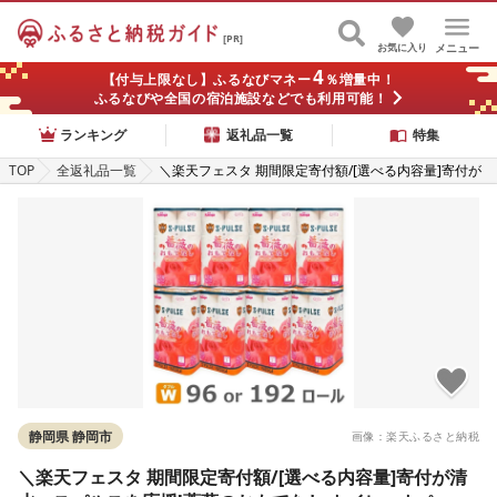
[PR]
お気に入り
メニュー
4
【付与上限なし】ふるなびマネー
％増量中！
ふるなびや全国の宿泊施設などでも利用可能！
ランキング
返礼品一覧
特集
TOP
全返礼品一覧
＼楽天フェスタ 期間限定寄付額/[選べる内容量]寄付が
清水エスパルスを応援!薔薇のおもてなし トイレットペ
ーパー ダブル[96ロール/192ロール]幅114mm×2枚重
ね25m 香り付き | 箱買い 大容量 まとめ買い 花柄 かわ
いい おしゃれ
静岡県 静岡市
画像：楽天ふるさと納税
＼楽天フェスタ 期間限定寄付額/[選べる内容量]寄付が清