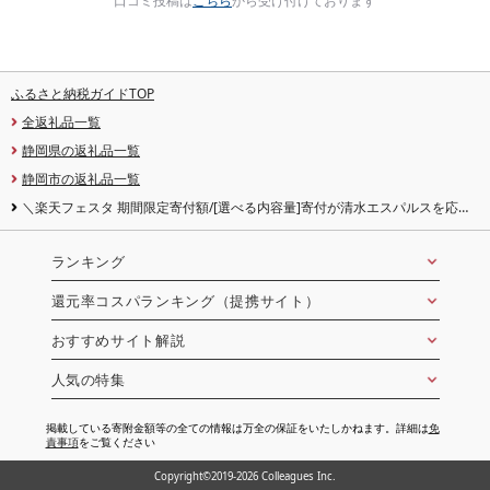
口コミ投稿は
こちら
から受け付けております
ふるさと納税ガイドTOP
全返礼品一覧
静岡県の返礼品一覧
静岡市の返礼品一覧
＼楽天フェスタ 期間限定寄付額/[選べる内容量]寄付が清水エスパルスを応援!
薔薇のおもてなし トイレットペーパー ダブル[96ロール/192ロール]幅
114mm×2枚重ね25m 香り付き | 箱買い 大容量 まとめ買い 花柄 かわいい おし
ゃれ
ランキング
還元率コスパランキング（提携サイト）
おすすめサイト解説
人気の特集
掲載している寄附金額等の全ての情報は万全の保証をいたしかねます。詳細は
免
責事項
をご覧ください
Copyright©2019-2026 Colleagues Inc.