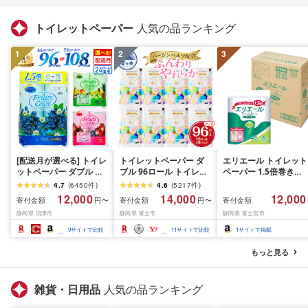
トイレットペーパー
人気の品ランキング
1
2
3
[配送月が選べる] トイレ
トイレットペーパー ダ
エリエール トイレット
ットペーパー ダブル 便
ブル 96ロール トイレッ
ペーパー 1.5倍巻き
利な小容量登場 再生紙
ト[sf002-122]
45m×32ロール(8ロー
4.7
(
6450
件
)
4.6
(
5217
件
)
24ロールor64ロール
×4パック) ダブル パル
12,000
14,000
12,000
寄付金額
寄付金額
寄付金額
円〜
円〜
or72ロール 日用品 フル
100% リラックス感の
静岡県 沼津市
静岡県 富士市
静岡県 富士宮市
ーツカラー ブルーベリ
る香り [EC限定 正規段
ー ミックスベリー トロ
ース] [ハーフケース]
9
サイトで比較
11
サイトで比較
1
サイトで掲載
ピカル 香料 香り付き 消
耗品 備蓄 生活用品 鶴見
もっと見る
製紙 トイレ用品 沼津市
静岡県
雑貨・日用品
人気の品ランキング