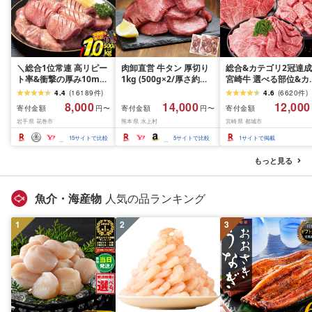
＼総合1位常連 高リピー
肉卸直営 牛タン 厚切り
総合&カテゴリ2冠達成
ト率&衝撃の厚み10mm
1kg (500g×2/厚さ約
宮崎牛 選べる部位&カ
厚切り牛タン 塩味/ ≪ス
10mm) 訳あり 訳有り肉
ト (赤身&霜降り)or(赤
4.4
(
16189
件
)
4.6
(
6620
件
)
ピード発送!!10営業日以
牛肉 焼肉 冷凍 スライス
のみ) 500g 1kg 2kg[
8,000
14,000
12,000
寄付金額
寄付金額
寄付金額
円〜
円〜
内発送≫ 選べる内容量
業務用 バーベキュー
送時期が選べる] 牛肉 
岩手県 花巻市
熊本県 水上村
宮崎県 都城市
500g / 1kg 定期便 毎月
BBQ おつまみ ギフト お
肉 すき焼き しゃぶし
届く 牛肉 肉 BBQ ふるさ
祝い お中元 夏ギフト
ぶ ステーキ ギフト お
15
サイトで比較
5
サイトで比較
1
サイトで掲載
と 人気 ランキング 岩手
元 夏ギフト 送料無料
県 花巻市
SKU-N203 [宮崎県都
もっと見る
市]
魚介・海産物
人気の品ランキング
1
2
3