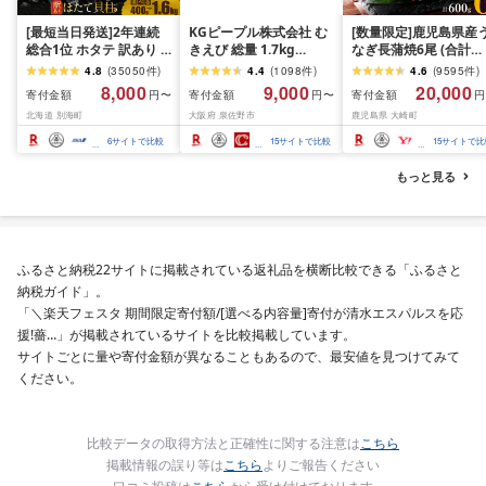
[最短当日発送]2年連続
KGピープル株式会社 む
[数量限定]鹿児島県産
総合1位 ホタテ 訳あり (
きえび 総量 1.7kg
なぎ長蒲焼6尾 (合計
ふるさと納税 ほたて ふ
(850g×2P) 特大 5Lサイ
600g以上)
4.8
(
35050
件
)
4.4
(
1098
件
)
4.6
(
9595
件
)
るさと納税 訳あり 帆立
ズ バナメイエビ バラ凍
8,000
9,000
20,000
寄付金額
寄付金額
寄付金額
円〜
円〜
円
ふるさと わけあり ホタ
結 下処理不要 サイズ不
北海道 別海町
大阪府 泉佐野市
鹿児島県 大崎町
テ貝柱 貝 人気 不揃い 刺
揃い 訳あり
身 規格外 魚介 ランキン
6
サイトで比較
15
サイトで比較
15
サイトで比
グ 海鮮 冷凍 発送時期が
選べる 北海道 別海町 )
もっと見る
(クラウドファンディン
グ対象)
ふるさと納税22サイトに掲載されている返礼品を横断比較できる「ふるさと
納税ガイド」。
「＼楽天フェスタ 期間限定寄付額/[選べる内容量]寄付が清水エスパルスを応
援!薔…」が掲載されているサイトを比較掲載しています。
サイトごとに量や寄付金額が異なることもあるので、最安値を見つけてみて
ください。
比較データの取得方法と正確性に関する注意は
こちら
掲載情報の誤り等は
こちら
よりご報告ください