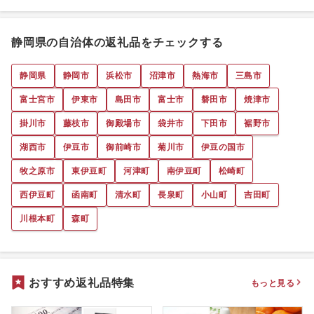
静岡県の自治体の返礼品をチェックする
静岡県
静岡市
浜松市
沼津市
熱海市
三島市
富士宮市
伊東市
島田市
富士市
磐田市
焼津市
掛川市
藤枝市
御殿場市
袋井市
下田市
裾野市
湖西市
伊豆市
御前崎市
菊川市
伊豆の国市
牧之原市
東伊豆町
河津町
南伊豆町
松崎町
西伊豆町
函南町
清水町
長泉町
小山町
吉田町
川根本町
森町
おすすめ返礼品特集
もっと見る