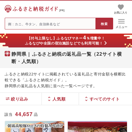
[PR]
お気に入り
メニュー
4
【付与上限なし】ふるなびマネー
％増量中！
ふるなびや全国の宿泊施設などでも利用可能！
静岡県 | ふるさと納税の返礼品一覧（22サイト横
断・人気順）
ふるさと納税22サイトに掲載されている返礼品と寄付金額を横断比
較できる「ふるさと納税ガイド」。
静岡県の返礼品を人気順に並べた一覧ページです。
絞り込み
人気順
44,657
該当
品