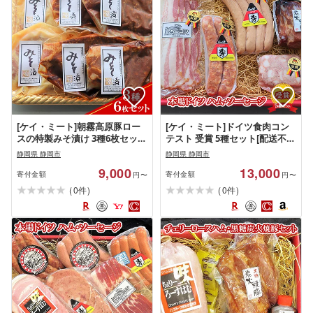
[ケイ・ミート]朝霧高原豚ロー
[ケイ・ミート]ドイツ食肉コン
スの特製みそ漬け 3種6枚セット
テスト 受賞 5種セット[配送不
[配送不可:北海道・沖縄・離
可:北海道・沖縄・離島]◆ | ハム
静岡県 静岡市
静岡県 静岡市
島]◆ | 特製みそ漬け 簡単調理
お肉 ソーセージ 肉の加工品 ギ
9,000
13,000
丼もの もう1品
フト 簡単調理
寄付金額
寄付金額
円〜
円〜
(
)
(
)
0
0
件
件