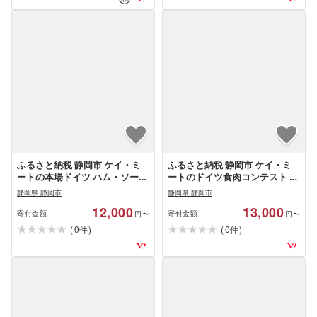
ふるさと納税 静岡市 ケイ・ミ
ふるさと納税 静岡市 ケイ・ミ
ートの本場ドイツ ハム・ソーセ
ートのドイツ食肉コンテスト 受
ージ 6種類 Aセット
賞 5種類セット
静岡県 静岡市
静岡県 静岡市
12,000
13,000
寄付金額
寄付金額
円〜
円〜
(
)
(
)
0
0
件
件