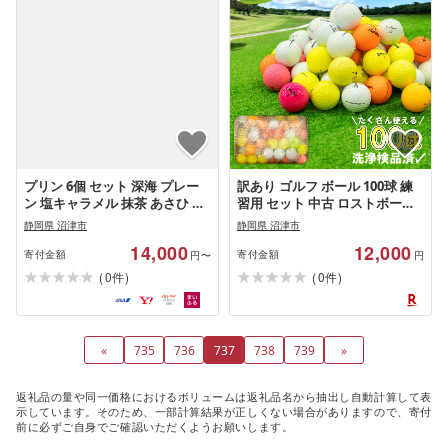
プリン 6個 セット 深海 プレー
訳あり ゴルフ ボール 100球 練
ン 塩キャラメル 抹茶 あさひ 苺
習用 セット 中古 ロストボール
[ 沼津港 で 大人気 ] 贈答 ギフト
カラー キャスコ タイトリスト
静岡県 沼津市
静岡県 沼津市
用
スリクソン ブリヂストン キャ
14,000
12,000
ロウェイ ダンロップ ホンマ ア
寄付金額
寄付金額
円〜
円
ウトドア スポーツ ゴルフ用品
(
)
(
)
0
0
件
件
ゴルフボール 沼津市 静岡県
«
735
736
737
738
739
»
返礼品の量や同一価格におけるボリュームは返礼品名から抽出し自動計算して表
示しています。そのため、一部計算結果が正しくない場合がありますので、寄付
前に必ずご自身でご確認いただくようお願いします。