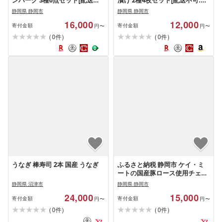
ンバーグ 3種6点セット[配送不
漬け 2種4枚セット[配送不可:北
可:北海道・沖縄・離島]◆ | 簡単
海道・沖縄・離島]◆ | お肉 牛肉
静岡県 静岡市
静岡県 静岡市
調理 温めるだけ お肉 ハンバー
モモ 肉の加工品 国産黒毛和牛
16,000
12,000
グ レトルト
黒豚
寄付金額
寄付金額
円〜
円〜
(
)
(
)
0
0
件
件
うなぎ 棒寿司 2本 国産 うなぎ
ふるさと納税 静岡市 ケイ・ミ
ートの国産豚ロース使用チェリ
ーロースハム・ドイツ食肉コン
静岡県 沼津市
静岡県 静岡市
テスト金賞受賞 黒糖炭火焼豚セ
24,000
15,000
ット
寄付金額
寄付金額
円〜
円〜
(
)
(
)
0
0
件
件