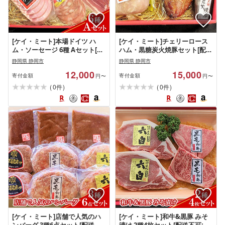
[ケイ・ミート]本場ドイツ ハ
[ケイ・ミート]チェリーロース
ム・ソーセージ 6種 Aセット[配
ハム・黒糖炭火焼豚セット[配送
送不可:北海道・沖縄・離島]◆ |
不可:北海道・沖縄・離島]◆ | ロ
静岡県 静岡市
静岡県 静岡市
ハム お肉 ソーセージ 肉の加工
ースハム ハム 肉の加工品 パッ
12,000
15,000
品 ギフト 簡単調理
ク セット ギフト
寄付金額
寄付金額
円〜
円〜
(
)
(
)
0
0
件
件
[ケイ・ミート]店舗で人気のハ
[ケイ・ミート]和牛&黒豚 みそ