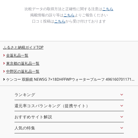
比較データの取得方法と正確性に関する注意は
こちら
掲載情報の誤り等は
こちら
よりご報告ください
口コミ投稿は
こちら
から受け付けております
ふるさと納税ガイドTOP
全返礼品一覧
東京都の返礼品一覧
中野区の返礼品一覧
ケンコー 双眼鏡 NEWSG 7×18DHFFWPウォータープルーフ 4961607011713
| コンパクト ライブ コンサート スポーツ 送料無料 東京 中野区
ランキング
還元率コスパランキング（提携サイト）
おすすめサイト解説
人気の特集