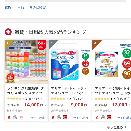
雑貨・日用品
その他雑貨
雑貨・日用品
人気の品ランキング
1
2
3
ランキング1位獲得! _ク
エリエール トイレット
エリエール 消臭+ トイ
ラリスボックスティッシ
ティシュー コンパクト
ットティシュー しっか
ュ60箱(1箱220組(440
シングル [個数が選べ
り香るフレッシュクリ
4.7
(
5445
件
)
4.7
(
1242
件
)
4.7
(
1491
件
)
枚))(5個入り×12セット)_
る:16・32・64 ロール]
の香り コンパクトダブ
14,000
9,000
13,000
寄付金額
寄付金額
寄付金額
円〜
円〜
円
ティッシュ ティッシュ
1.5倍巻 82.5m トイレッ
ル [選べるロール数:32
栃木県 小山市
静岡県 富士宮市
静岡県 富士宮市
ペーパー 日用品 常備品
トペーパー シングル パ
64・96 ロール] 1.5倍
生活用品 まとめ買い [配
ルプ100% 香りつき 日用
37.5m トイレットペー
10
サイトで比較
9
サイトで比較
9
サイトで比
送不可地域:離島・沖縄
品 消耗品 備蓄 ふるさと
パー ダブル パルプ10
県]
納税 ふるさと 送料無料
日用品 消耗品 備蓄 送
もっと見る
静岡県 富士宮市
無料 静岡県 富士宮市