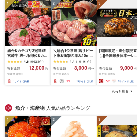
1
2
3
総合&カテゴリ2冠達成!
＼総合1位常連 高リピー
[期間限定・寄付額見直
宮崎牛 選べる部位&カッ
ト率&衝撃の厚み10mm
し][全国最多日本一い
ト (赤身&霜降り)or(赤身
厚切り牛タン 塩味/ ≪ス
て牛入り]ハンバーグ
4.6
(
6623
件
)
4.4
(
16191
件
)
のみ) 500g 1kg 2kg[発
ピード発送!!10営業日以
1.5kg(150g×10個) い
12,000
8,000
9,000
寄付金額
寄付金額
寄付金額
円
円〜
円
送時期が選べる] 牛肉 焼
内発送≫ 選べる内容量
て牛 × 岩中豚 ハンバー
宮崎県 都城市
岩手県 花巻市
岩手県 盛岡市
肉 すき焼き しゃぶしゃ
500g / 1kg 定期便 毎月
グ 合挽き 合い挽き 黒
ぶ ステーキ ギフト お中
届く 牛肉 肉 BBQ ふるさ
和牛 人気 冷凍 個包装 
1
サイトで掲載
15
サイトで比較
3
サイトで比較
元 夏ギフト 送料無料
と 人気 ランキング 岩手
分け 冷凍 牛肉 豚肉 和
SKU-N203 [宮崎県都城
県 花巻市
ビーフ ポーク はんば
もっと見る
市]
ぐ 挽肉 お肉 ミンチ 肉
お弁当 hannba-gu ラ
キング 1位 1万円以下 
魚介・海産物
人気の品ランキング
手県 盛岡市 東北 岩手 
岡 shikoku001k
1
2
3