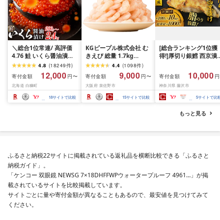
＼総合1位常連/ 高評価
KGピープル株式会社 む
[総合ランキング1位獲
4.76 鮭 いくら醤油漬け
きえび 総量 1.7kg
得!]厚切り銀鱈 西京漬
ふるさと納税 いくら
(850g×2P) 特大 5Lサイ
訳あり 銀鱈 西京漬け 
4.8
(
18249
件
)
4.4
(
1098
件
)
200g / 400g / 800g /
ズ バナメイエビ バラ凍
約 1,000g (約 100g × 
12,000
9,000
10,000
寄付金額
寄付金額
寄付金額
円〜
円〜
円
1.6kg / 2.4kg 200g パッ
結 下処理不要 サイズ不
切) 西京味噌 西京みそ 
北海道 白糠町
大阪府 泉佐野市
神奈川県 藤沢市
ク[選べる容量] 醤油漬け
揃い 訳あり
噌漬け みそ 味噌 鮮魚 
海鮮 イクラ 小分け ふる
介 銀だら 銀ダラ ギン
18
サイトで比較
15
サイトで比較
5
サイトで比
さと ランキング 人気 ギ
ラ ぎんだら 鱈 タラ 魚
フト 高評価 ふるさと納
西京焼き 西京漬 西京
もっと見る
税 北海道 白糠町
き 冷凍 厳選 鮮魚 漬け
漬魚 新鮮 小分け 人気
礼品 おかず おつまみ 
酒のあて 家計応援
10000円 魚喜 神奈川 
ふるさと納税22サイトに掲載されている返礼品を横断比較できる「ふるさと
南 藤沢
納税ガイド」。
「ケンコー 双眼鏡 NEWSG 7×18DHFFWPウォータープルーフ 4961…」が掲
載されているサイトを比較掲載しています。
サイトごとに量や寄付金額が異なることもあるので、最安値を見つけてみて
ください。