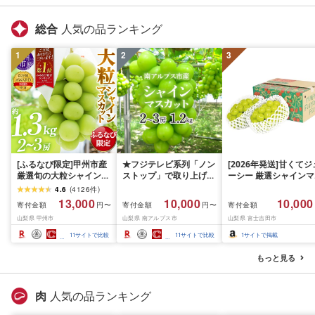
総合
人気の品ランキング
1
2
3
[ふるなび限定]甲州市産
★フジテレビ系列「ノン
[2026年発送]甘くてジ
厳選旬の大粒シャインマ
ストップ」で取り上げら
ーシー 厳選シャインマ
スカット 約1.3kg 2〜3
れました!★[2026年発送
スカット1.2kg (2026
4.6
(
4126
件
)
房[2026年発送]
先行予約]南アルプス市
月前半(1〜15日)から1
13,000
10,000
10,000
寄付金額
寄付金額
寄付金額
円〜
円〜
(MG)B12-472 FN-
産シャインマスカット
月下旬までの発送) フ
山梨県 甲州市
山梨県 南アルプス市
山梨県 富士吉田市
Limited-VO シャインマ
1.2kg以上(2〜3房)ふる
ーツ ぶどう 果物 山梨
スカット フルーツ
さと納税 おすすめ 山梨
産 2026 旬 大粒 高級 
11
サイトで比較
11
サイトで比較
1
サイトで掲載
県 南アルプス市 送料無
ドウ 葡萄 富士吉田市
料 AL
もっと見る
肉
人気の品ランキング