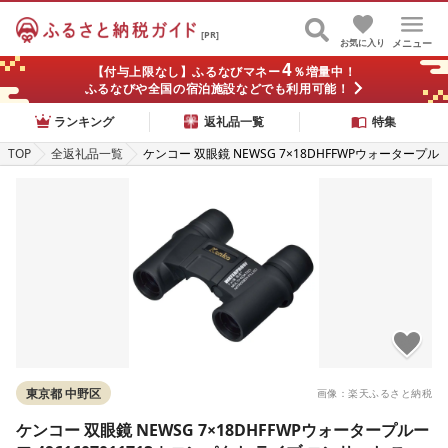
[PR]
お気に入り
メニュー
4
【付与上限なし】ふるなびマネー
％増量中！
ふるなびや全国の宿泊施設などでも利用可能！
ランキング
返礼品一覧
特集
TOP
全返礼品一覧
ケンコー 双眼鏡 NEWSG 7×18DHFFWPウォータープル
ーフ 4961607011713 | コンパクト ライブ コンサート
スポーツ 送料無料 東京 中野区
東京都 中野区
画像：楽天ふるさと納税
ケンコー 双眼鏡 NEWSG 7×18DHFFWPウォータープルー