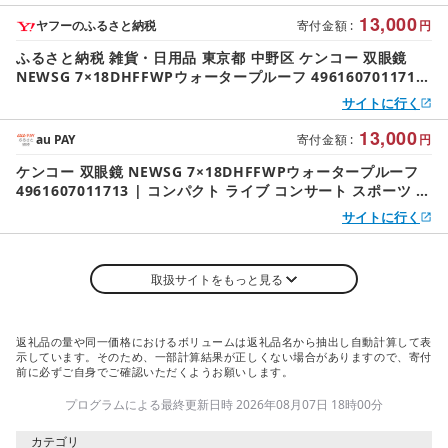
13,000
ヤフーのふるさと納税
寄付金額
:
円
ふるさと納税 雑貨・日用品 東京都 中野区 ケンコー 双眼鏡
NEWSG 7×18DHFFWPウォータープルーフ 4961607011713
| コンパクト ライブ コンサート スポーツ 送…
サイトに行く
13,000
au PAY
寄付金額
:
円
ケンコー 双眼鏡 NEWSG 7×18DHFFWPウォータープルーフ
4961607011713 | コンパクト ライブ コンサート スポーツ 送
料無料 東京 中野区
サイトに行く
取扱サイトをもっと見る
返礼品の量や同一価格におけるボリュームは返礼品名から抽出し自動計算して表
示しています。そのため、一部計算結果が正しくない場合がありますので、寄付
前に必ずご自身でご確認いただくようお願いします。
プログラムによる最終更新日時 2026年08月07日 18時00分
カテゴリ