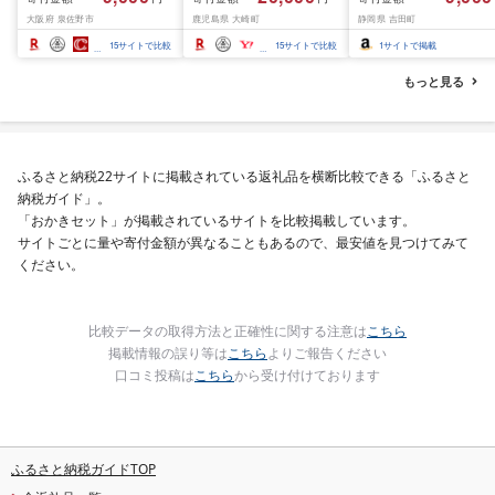
結 下処理不要 サイズ不
大阪府 泉佐野市
鹿児島県 大崎町
静岡県 吉田町
揃い 訳あり
15
サイトで比較
15
サイトで比較
1
サイトで掲載
もっと見る
ふるさと納税22サイトに掲載されている返礼品を横断比較できる「ふるさと
納税ガイド」。
「おかきセット」が掲載されているサイトを比較掲載しています。
サイトごとに量や寄付金額が異なることもあるので、最安値を見つけてみて
ください。
比較データの取得方法と正確性に関する注意は
こちら
掲載情報の誤り等は
こちら
よりご報告ください
口コミ投稿は
こちら
から受け付けております
ふるさと納税ガイドTOP