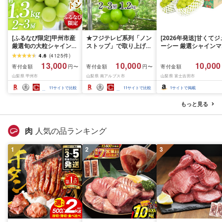
[ふるなび限定]甲州市産
★フジテレビ系列「ノン
[2026年発送]甘くてジ
厳選旬の大粒シャインマ
ストップ」で取り上げら
ーシー 厳選シャインマ
スカット 約1.3kg 2〜3
れました!★[2026年発送
スカット1.2kg (2026
4.6
(
4125
件
)
房[2026年発送]
先行予約]南アルプス市
月前半(1〜15日)から1
13,000
10,000
10,000
寄付金額
寄付金額
寄付金額
円〜
円〜
(MG)B12-472 FN-
産シャインマスカット
月下旬までの発送) フ
山梨県 甲州市
山梨県 南アルプス市
山梨県 富士吉田市
Limited-VO シャインマ
1.2kg以上(2〜3房)ふる
ーツ ぶどう 果物 山梨
スカット フルーツ
さと納税 おすすめ 山梨
産 2026 旬 大粒 高級 
11
サイトで比較
11
サイトで比較
1
サイトで掲載
県 南アルプス市 送料無
ドウ 葡萄 富士吉田市
料 AL
もっと見る
肉
人気の品ランキング
1
2
3