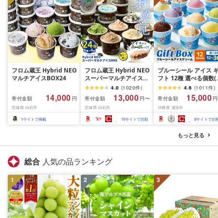
フロム蔵王 Hybrid NEO
フロム蔵王 Hybrid NEO
ブルーシール アイス 
マルチアイスBOX24
スーパーマルチアイス
フト 12種 選べる個数(
BOX 24個 6種 各4個 |
個〜36個)[高評価
4.0
(
1020
件
)
4.6
(
1011
件
)
クッキーミルク キャラ
★4.58]| ブルーシー
14,000
13,000
15,000
寄付金額
寄付金額
寄付金額
円
円〜
円
メル ミルク チョコ いち
イス ブルーシールアイ
宮城県 白石市
宮城県 白石市
沖縄県 浦添市
ご 抹茶 アイス カップ ス
スクリーム 着日指定可
イーツ 白石市 山田乳業
能 送料無料 ジェラー
1
サイトで掲載
10
サイトで比較
8
サイトで比
ふるさと納税 宮城県 白
沖縄県 バースデー 贈
石市
物 プレゼント 誕生日 
もっと見る
ップ 詰め合わせ バラ
ティ スイーツ
総合
人気の品ランキング
1
2
3