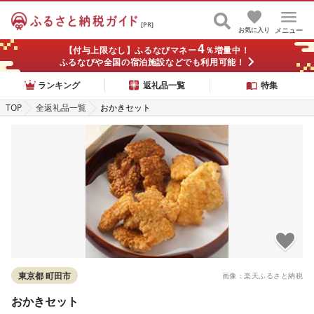
[PR]
お気に入り
メニュー
4
【付与上限なし】ふるなびマネー
％増量中！
ふるなびや全国の宿泊施設などでも利用可能！
ランキング
返礼品一覧
特集
TOP
全返礼品一覧
おかきセット
東京都 町田市
画像：楽天ふるさと納税
おかきセット