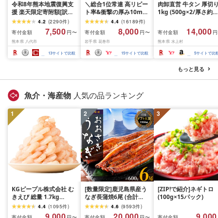
令和8年熊本地震復興支
＼総合1位常連 高リピー
肉卸直営 牛タン 厚切
援 楽天限定寄附額[訳あ
ト率&衝撃の厚み10mm
1kg (500g×2/厚さ約
り]牛タン 500g〜2kg 肉
厚切り牛タン 塩味/ ≪ス
10mm) 訳あり 訳有り
4.2
(
2290
件
)
4.4
(
16189
件
)
牛肉 訳あり 牛タン 冷凍
ピード発送!!10営業日以
牛肉 焼肉 冷凍 スライ
7,500
8,000
14,000
寄付金額
寄付金額
寄付金額
円〜
円〜
円
小分け 厚切り 薄切り 食
内発送≫ 選べる内容量
業務用 バーベキュー
熊本県 八代市
岩手県 花巻市
熊本県 水上村
べ比べ 500g 1kg 1.5kg
500g / 1kg 定期便 毎月
BBQ おつまみ ギフト 
2kg 牛 人気 ビーフ 牛た
届く 牛肉 肉 BBQ ふるさ
祝い お中元 夏ギフト
13
サイトで比較
15
サイトで比較
5
サイトで比
ん ふるさと納税 ランキ
と 人気 ランキング 岩手
ング スピード発送 送料
県 花巻市
もっと見る
無料
魚介・海産物
人気の品ランキング
1
2
3
KGピープル株式会社 む
[数量限定]鹿児島県産う
[ZIP!で紹介]ネギトロ
きえび 総量 1.7kg
なぎ長蒲焼6尾 (合計
(100g×15パック)
(850g×2P) 特大 5Lサイ
600g以上)
4.4
(
1095
件
)
4.6
(
9593
件
)
ズ バナメイエビ バラ凍
9,000
20,000
9,000
寄付金額
寄付金額
寄付金額
円〜
円〜