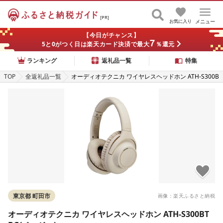
[PR]
お気に入り
メニュー
【今日がチャンス】
7
5と0がつく日は楽天カード決済で最大
％還元
ランキング
返礼品一覧
特集
TOP
全返礼品一覧
オーディオテクニカ ワイヤレスヘッドホン ATH-S300B
T BG(ベージュ)
東京都 町田市
画像：楽天ふるさと納税
オーディオテクニカ ワイヤレスヘッドホン ATH-S300BT