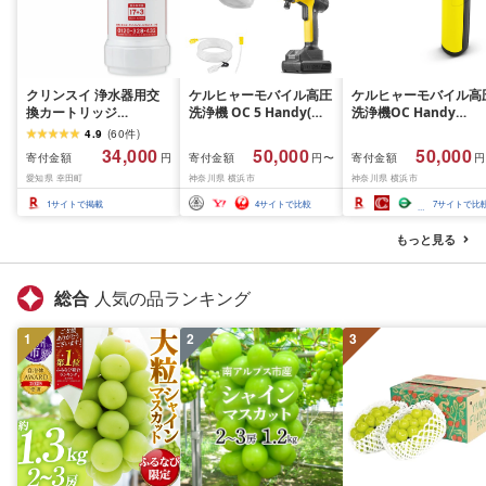
クリンスイ 浄水器用交
ケルヒャーモバイル高圧
ケルヒャーモバイル高
換カートリッジ
洗浄機 OC 5 Handy(ハ
洗浄機OC Handy
HUC17021 アンダーシ
ンディジェット)
Compact(ハンディエ
4.9
(
60
件
)
ンクタイプ PFAS除去確
神奈川県 横浜市 生活
34,000
50,000
50,000
寄付金額
寄付金額
寄付金額
円
円〜
円
認済 水 お水 家庭用 ろ過
電 日用品 人気 おすす
愛知県 幸田町
神奈川県 横浜市
神奈川県 横浜市
交換カートリッジ カー
送料無料 掃除 便利 コ
トリッジ キッチン 新生
パクト 高圧洗浄機 ポ
1
サイトで掲載
4
サイトで比較
7
サイトで比
活 おいしい水 送料無料
タブル清掃 泡洗浄 家
ラク ベランダ掃除
もっと見る
総合
人気の品ランキング
1
2
3