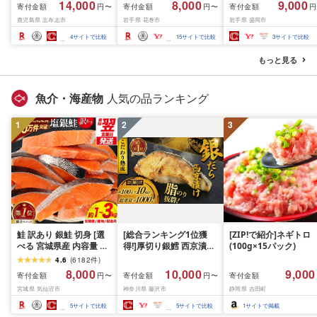
14,000
8,000
9,000
寄付金額
寄付金額
寄付金額
円〜
円〜
円
焼肉)[計1kg~2.1kg / 定
内発送≫ 選べる内容量
て牛 × 岩中豚 ハンバー
鹿児島県 志布志市
岩手県 花巻市
岩手県 盛岡市
期便 全3回] すき焼き し
500g / 1kg 定期便 毎月
グ 合挽き 合い挽き 黒
ゃぶしゃぶ 国産 肉 国産
届く 牛肉 肉 BBQ ふるさ
和牛 人気 冷凍 個包装 
4
サイトで比較
15
サイトで比較
3
サイトで比較
牛 お肉 モモ肉 牛しゃぶ
と 人気 ランキング 岩手
分け 冷凍 牛肉 豚肉 和
薄切り 冷凍 小分け ラン
県 花巻市
ビーフ ポーク はんば
もっと見る
キング 人気 BBQ [ナン
ぐ 挽肉 お肉 ミンチ 肉
チク]
お弁当 hannba-gu ラ
キング 1位 1万円以下 
魚介・海産物
人気の品ランキング
手県 盛岡市 東北 岩手 
岡 shikoku001k
1
2
3
鮭 訳あり 銀鮭 切身 [選
[総合ランキング1位獲
[ZIP!で紹介]ネギトロ
べる 宮城県産 内容量 発
得!]厚切り銀鱈 西京漬け
(100g×15パック)
送回数 発送月] [宮城東洋
訳あり 銀鱈 西京漬け 計
4.6
(
6182
件
)
宮城県 気仙沼市
約 1,000g (約 100g × 10
8,000
10,000
9,000
寄付金額
寄付金額
寄付金額
円〜
円〜
20566318] 宮城県産 海
切) 西京味噌 西京みそ 味
宮城県 気仙沼市
神奈川県 藤沢市
静岡県 吉田町
鮮 訳アリ 規格外 不揃い
噌漬け みそ 味噌 鮮魚 魚
さけ サケ 鮭切身 シャケ
介 銀だら 銀ダラ ギンダ
5
サイトで比較
5
サイトで比較
1
サイトで掲載
切り身 冷凍 家庭用 おか
ラ ぎんだら 鱈 タラ 魚