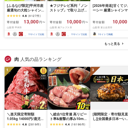
[ふるなび限定]甲州市産
★フジテレビ系列「ノン
[2026年発送]甘くてジ
厳選旬の大粒シャインマ
ストップ」で取り上げら
ーシー 厳選シャインマ
スカット 約1.3kg 2〜3
れました!★[2026年発送
スカット1.2kg (2026
4.6
(
4127
件
)
房[2026年発送]
先行予約]南アルプス市
月前半(1〜15日)から1
13,000
10,000
10,000
寄付金額
寄付金額
寄付金額
円〜
円〜
(MG)B12-472 FN-
産シャインマスカット
月下旬までの発送) フ
山梨県 甲州市
山梨県 南アルプス市
山梨県 富士吉田市
Limited-VO シャインマ
1.2kg以上(2〜3房)ふる
ーツ ぶどう 果物 山梨
スカット フルーツ
さと納税 おすすめ 山梨
産 2026 旬 大粒 高級 
11
サイトで比較
11
サイトで比較
1
サイトで掲載
県 南アルプス市 送料無
ドウ 葡萄 富士吉田市
料 AL
もっと見る
肉
人気の品ランキング
1
2
3
＼楽天限定寄附額
＼総合1位常連 高リピー
[期間限定・寄付額見直
1.05kg 14000円/鹿児島
ト率&衝撃の厚み10mm
し][全国最多日本一い
県産 黒毛和牛 牛肉 赤身
厚切り牛タン 塩味/ ≪ス
て牛入り]ハンバーグ
4.6
(
2819
件
)
4.4
(
16196
件
)
モモ ウデ (スライス or
ピード発送!!10営業日以
1.5kg(150g×10個) い