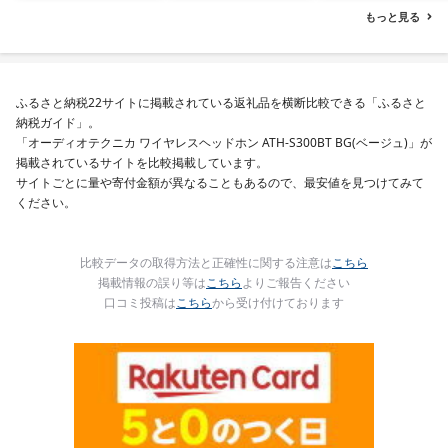
ず 弁当 支援 サーモン 銀
西京焼き 西京漬 西京や
もっと見る
鮭切り身 魚 2kg 3kg 定
き 冷凍 厳選 鮮魚 漬け魚
期便
漬魚 新鮮 小分け 人気返
礼品 おかず おつまみ お
酒のあて 家計応援
10000円 魚喜 神奈川 湘
ふるさと納税22サイトに掲載されている返礼品を横断比較できる「ふるさと
南 藤沢
納税ガイド」。
「オーディオテクニカ ワイヤレスヘッドホン ATH-S300BT BG(ベージュ)」が
掲載されているサイトを比較掲載しています。
サイトごとに量や寄付金額が異なることもあるので、最安値を見つけてみて
ください。
比較データの取得方法と正確性に関する注意は
こちら
掲載情報の誤り等は
こちら
よりご報告ください
口コミ投稿は
こちら
から受け付けております