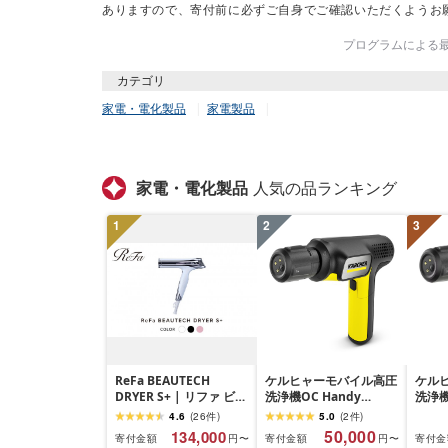
ありますので、寄付前に必ずご自身でご確認いただくようお
プログラムによる最終
カテゴリ
家電・電化製品
家電製品
家電・電化製品
人気の品ランキング
1
2
3
ReFa BEAUTECH
ケルヒャーモバイル高圧
ケル
DRYER S+ | リファ ビュ
洗浄機OC Handy
洗浄機
ーテックドライヤー エ
Compact(ハンディエア)
Com
4.6
(
26
件
)
5.0
(
2
件
)
スプラスドライヤー ヘ
神奈川
50,000
134,000
寄付金額
寄付金
寄付金額
円〜
円〜
アケア 1年保証 おしゃれ
電 日