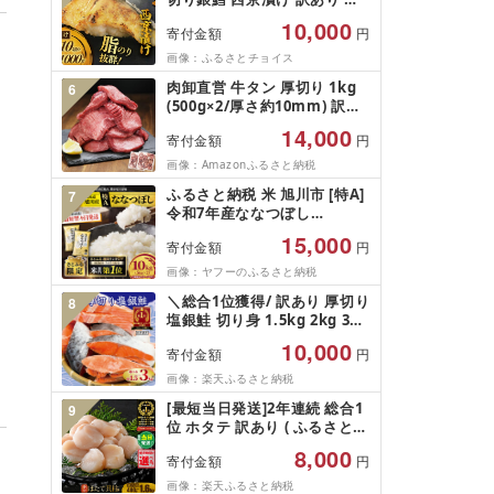
鱈 西京漬け 計約 1,000g (約
10,000
寄付金額
円
100g × 10切) 西京味噌 西京み
そ 味噌漬け みそ 味噌 鮮魚 魚
画像：ふるさとチョイス
介 銀だら 銀ダラ ギンダラ ぎ
肉卸直営 牛タン 厚切り 1kg
6
んだら 鱈 タラ 魚 西京焼き 西
(500g×2/厚さ約10mm) 訳あ
京漬 西京やき 冷凍 厳選 鮮魚
り 訳有り肉 牛肉 焼肉 冷凍 ス
漬け魚 漬魚 新鮮 小分け 人気
14,000
寄付金額
円
ライス 業務用 バーベキュー
返礼品 おかず おつまみ お酒
BBQ おつまみ ギフト お祝い
画像：Amazonふるさと納税
のあて 家計応援 10000円 魚
お中元 夏ギフト
喜 神奈川 湘南 藤沢
ふるさと納税 米 旭川市 [特A]
7
令和7年産ななつぼし
10kg(5kg×2)北海道旭川産 米
15,000
寄付金額
円
お米[さとふる限定]_05957
画像：ヤフーのふるさと納税
＼総合1位獲得/ 訳あり 厚切り
8
塩銀鮭 切り身 1.5kg 2kg 3kg
定期便 [選べる内容量] 人気 鮭
10,000
寄付金額
円
さけ しゃけ サーモン 魚 魚介
類 魚介 魚貝 水産 海鮮 海産物
画像：楽天ふるさと納税
冷凍 厚切 肉 厚 塩鮭 銀鮭 ふ
[最短当日発送]2年連続 総合1
9
るさと 送料無料 切身 規格外
位 ホタテ 訳あり ( ふるさと納
千葉県 銚子市 銚子東洋
税 ほたて ふるさと納税 訳あ
8,000
寄付金額
円
り 帆立 ふるさと わけあり ホ
タテ貝柱 貝 人気 不揃い 刺身
画像：楽天ふるさと納税