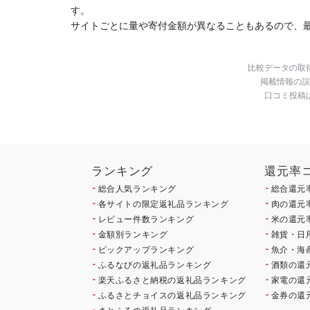
南 藤沢
す。
サイトごとに量や寄付金額が異なることもあるので、
比較データの取
掲載情報の誤
口コミ投稿
ランキング
還元率
総合人気ランキング
総合還元
各サイトの限定返礼品ランキング
肉の還元
レビュー件数ランキング
米の還元
金額別ランキング
雑貨・日
ピックアップランキング
魚介・海
ふるなびの返礼品ランキング
酒類の還
楽天ふるさと納税の返礼品ランキング
家電の還
ふるさとチョイスの返礼品ランキング
金券の還