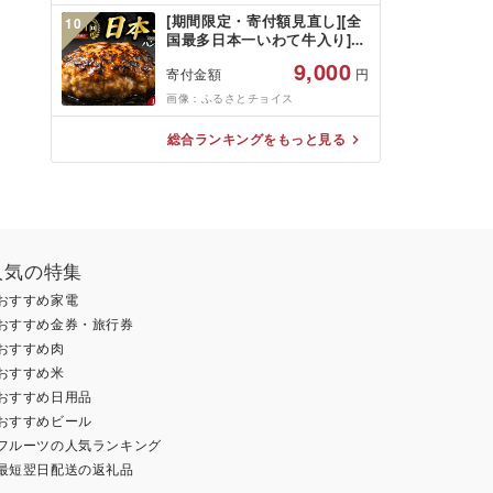
規格外 魚介 ランキング 海鮮
[期間限定・寄付額見直し][全
10
冷凍 発送時期が選べる 北海道
国最多日本一いわて牛入り]ハ
別海町 )(クラウドファンディ
ンバーグ 1.5kg(150g×10個)
ング対象)
9,000
寄付金額
円
いわて牛 × 岩中豚 ハンバーグ
合挽き 合い挽き 黒毛和牛 人
画像：ふるさとチョイス
気 冷凍 個包装 小分け 冷凍 牛
肉 豚肉 和牛 ビーフ ポーク は
総合ランキングをもっと見る
んばーぐ 挽肉 お肉 ミンチ 肉
お弁当 hannba-gu ランキン
グ 1位 1万円以下 岩手県 盛岡
市 東北 岩手 盛岡
shikoku001k
人気の特集
おすすめ家電
おすすめ金券・旅行券
おすすめ肉
おすすめ米
おすすめ日用品
おすすめビール
フルーツの人気ランキング
最短翌日配送の返礼品