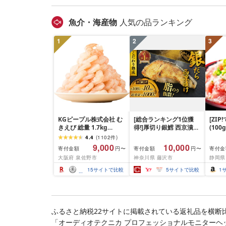
無料
ぐ 挽
お弁当 
キング
魚介・海産物
人気の品ランキング
手県 
岡 sh
1
2
3
KGピープル株式会社 む
[総合ランキング1位獲
[ZI
きえび 総量 1.7kg
得!]厚切り銀鱈 西京漬け
(100
(850g×2P) 特大 5Lサイ
訳あり 銀鱈 西京漬け 計
4.4
(
1102
件
)
ズ バナメイエビ バラ凍
約 1,000g (約 100g × 10
9,000
10,000
寄付金額
寄付金額
寄付金
円〜
円〜
結 下処理不要 サイズ不
切) 西京味噌 西京みそ 味
大阪府 泉佐野市
神奈川県 藤沢市
静岡県
揃い 訳あり
噌漬け みそ 味噌 鮮魚 魚
介 銀だら 銀ダラ ギンダ
15
サイトで比較
5
サイトで比較
1
ラ ぎんだら 鱈 タラ 魚
西京焼き 西京漬 西京や
き 冷凍 厳選 鮮魚 漬け魚
漬魚 新鮮 小分け 人気返
礼品 おかず おつまみ お
ふるさと納税22サイトに掲載されている返礼品を横断
酒のあて 家計応援
「オーディオテクニカ プロフェッショナルモニターヘッド
10000円 魚喜 神奈川 湘