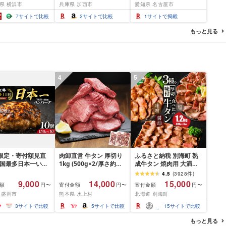
県 横浜市
兵庫県 加西市
愛知県 名古屋市
料 掃除 便利 コン
搭載] ホワイト AET-
ァ カールアイロン 海外
 高圧洗浄機 ポー
GS13C(W)
対応 ヘアアイロン コテ
7
サイトで比較
2
サイトで比較
1
サイトで掲載
清掃 泡洗浄 家事
プレゼント ギフト 1年保
ベランダ掃除
証 美容師 ヘアケア スタ
もっと見る
イリング ダメージケア
艶 傷まない 人気 おすす
め
4
5
間限定・寄付額見直
肉卸直営 牛タン 厚切り
ふるさと納税 別海町 熟
全国最多日本一いわ
1kg (500g×2/厚さ約
成牛タン 焼肉用 大満足
入り]ハンバーグ
10mm) 訳あり 訳有り肉
1.2kg3種 牛タン厚切り
4.5
(
3928
件
)
g(150g×10個) いわ
牛肉 焼肉 冷凍 スライス
スライス ステーキ 別海
9,000
14,000
15,000
額
寄付金額
寄付金額
円〜
円〜
円〜
× 岩中豚 ハンバー
業務用 バーベキュー
町ふるさと納税
 盛岡市
熊本県 水上村
北海道 別海町
挽き 合い挽き 黒毛
BBQ おつまみ ギフト お
人気 冷凍 個包装 小
祝い お中元 夏ギフト
3
サイトで比較
5
サイトで比較
15
サイトで比較
冷凍 牛肉 豚肉 和牛
 ポーク はんばー
もっと見る