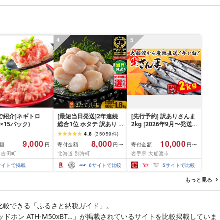
肉 お肉 ミンチ 肉
hannba-gu ラン
 1位 1万円以下 岩
盛岡市 東北 岩手 盛
ikoku001k
4
5
P!で紹介]ネギトロ
[最短当日発送]2年連続
[先行予約] 訳ありさんま
g×15パック)
総合1位 ホタテ 訳あり (
2kg [2026年9月〜発送
ふるさと納税 ほたて ふ
予定] 秋刀魚 さんま サン
4.8
(
35059
件
)
るさと納税 訳あり 帆立
マ Sashimi FISH 魚 新
9,000
8,000
10,000
額
寄付金額
寄付金額
円
円〜
円〜
ふるさと わけあり ホタ
鮮 ごはん 夕飯 おかず お
 吉田町
北海道 別海町
岩手県 大船渡市
テ貝柱 貝 人気 不揃い 刺
つまみ 晩酌 米 丼 海産物
身 規格外 魚介 ランキン
海鮮 魚介 魚介類 テレビ
サイトで掲載
6
サイトで比較
5
サイトで比較
グ 海鮮 冷凍 発送時期が
TV 放送 ニュース 番組
選べる 北海道 別海町 )
大船渡 大船渡市 三陸 被
もっと見る
(クラウドファンディン
災 震災 火災 支援 応援
グ対象)
岩手県 国産 大船渡応援
[東北超歌手]
比較できる「ふるさと納税ガイド」。
ホン ATH-M50xBT…」が掲載されているサイトを比較掲載していま