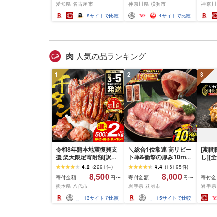
愛知県 名古屋市
神奈川県 横浜市
神奈川
人気 日用品 美容家電 美
送料無
容師 人気 おすすめ ギフ
パクト
8
サイトで比較
4
サイトで比較
ト 軽量 コンパクト 痛ま
タブル
ない 折り畳み 大風量 愛
ラク 
知県 名古屋市
肉
人気の品ランキング
1
2
3
令和8年熊本地震復興支
＼総合1位常連 高リピー
[期
援 楽天限定寄附額[訳あ
ト率&衝撃の厚み10mm
し][
り]牛タン 500g〜2kg 肉
厚切り牛タン 塩味/ ≪ス
て牛
4.2
(
2291
件
)
4.4
(
16195
件
)
牛肉 訳あり 牛タン 冷凍
ピード発送!!10営業日以
1.5k
8,500
8,000
寄付金額
寄付金額
寄付金
円〜
円〜
小分け 厚切り 薄切り 食
内発送≫ 選べる内容量
て牛 
熊本県 八代市
岩手県 花巻市
岩手県
べ比べ 500g 1kg 1.5kg
500g / 1kg 定期便 毎月
グ 合
2kg 牛 人気 ビーフ 牛た
届く 牛肉 肉 BBQ ふるさ
和牛 
13
サイトで比較
15
サイトで比較
ん ふるさと納税 ランキ
と 人気 ランキング 岩手
分け 
ング スピード発送 送料
県 花巻市
ビーフ