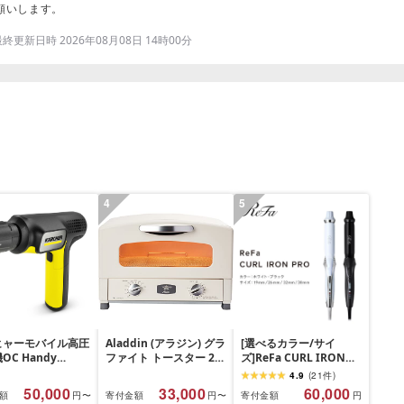
願いします。
更新日時 2026年08月08日 14時00分
4
5
ヒャーモバイル高圧
Aladdin (アラジン) グラ
[選べるカラー/サイ
OC Handy
ファイト トースター 2枚
ズ]ReFa CURL IRON
pact(ハンディエア)
焼き トースト パン 温度
PRO(ホワイト or ブラッ
4.9
(
21
件
)
県 横浜市 生活家
調節機能 タイマー機能
ク/19mm・26mm・
50,000
33,000
60,000
額
寄付金額
寄付金額
円〜
円〜
円
用品 人気 おすすめ
付き [遠赤グラファイト
32mm・38mm)| リフ