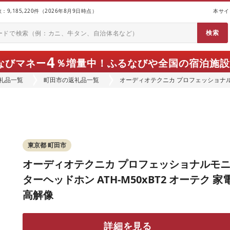
9,185,220件（2026年8月9日時点）
本サイ
4
なびマネー
％増量中！
ふるなびや全国の宿泊施設
礼品一覧
町田市の返礼品一覧
オーディオテクニカ プロフェッショナルモニ
高解像
東京都 町田市
オーディオテクニカ プロフェッショナルモ
ターヘッドホン ATH-M50xBT2 オーテク 家
高解像
詳細を見る