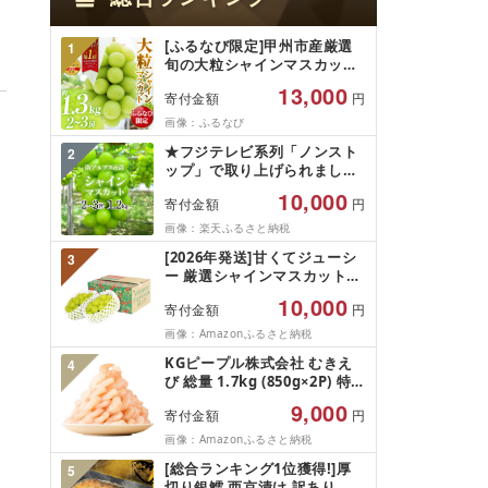
[ふるなび限定]甲州市産厳選
1
旬の大粒シャインマスカット
約1.3kg 2〜3房[2026年発送]
13,000
寄付金額
円
(MG)B12-472 FN-Limited-
VO シャインマスカット フル
画像：ふるなび
ーツ
★フジテレビ系列「ノンスト
2
ップ」で取り上げられました!
★[2026年発送先行予約]南ア
10,000
寄付金額
円
ルプス市産シャインマスカッ
ト1.2kg以上(2〜3房)ふるさと
画像：楽天ふるさと納税
納税 おすすめ 山梨県 南アル
[2026年発送]甘くてジューシ
3
プス市 送料無料 AL
ー 厳選シャインマスカット
1.2kg (2026年9月前半(1〜15
10,000
寄付金額
円
日)から10月下旬までの発送)
フルーツ ぶどう 果物 山梨県
画像：Amazonふるさと納税
産 2026 旬 大粒 高級 ブドウ
KGピープル株式会社 むきえ
4
葡萄 富士吉田市
び 総量 1.7kg (850g×2P) 特大
5Lサイズ バナメイエビ バラ
9,000
寄付金額
円
凍結 下処理不要 サイズ不揃い
訳あり
画像：Amazonふるさと納税
[総合ランキング1位獲得!]厚
5
切り銀鱈 西京漬け 訳あり 銀