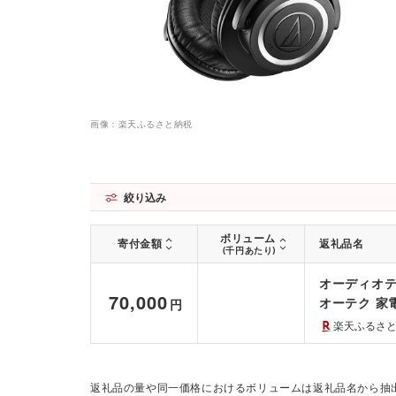
画像：楽天ふるさと納税
絞り込み
ボリューム
寄付金額
返礼品名
(千円あたり)
オーディオテ
70,000
オーテク 家
円
楽天ふるさ
返礼品の量や同一価格におけるボリュームは返礼品名から抽