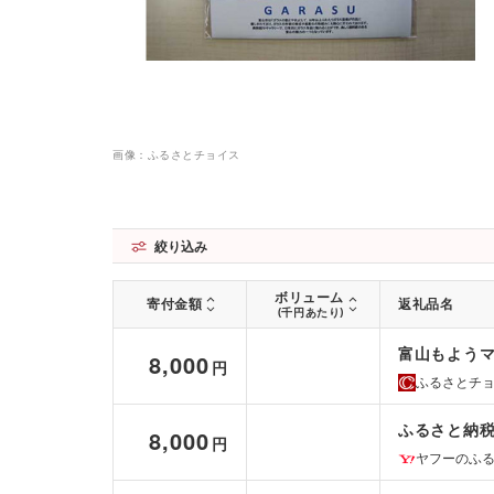
画像：ふるさとチョイス
絞り込み
ボリューム
寄付金額
返礼品名
(千円あたり)
富山もようマ
8,000
円
ふるさとチ
ふるさと納税
8,000
円
ヤフーのふ