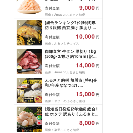
5Lサイズ バナメイエビ バラ
9,000
寄付金額
円
凍結 下処理不要 サイズ不揃い
訳あり
画像：Amazonふるさと納税
[総合ランキング1位獲得!]厚
5
切り銀鱈 西京漬け 訳あり 銀
鱈 西京漬け 計約 1,000g (約
10,000
寄付金額
円
100g × 10切) 西京味噌 西京み
そ 味噌漬け みそ 味噌 鮮魚 魚
画像：ふるさとチョイス
介 銀だら 銀ダラ ギンダラ ぎ
肉卸直営 牛タン 厚切り 1kg
6
んだら 鱈 タラ 魚 西京焼き 西
(500g×2/厚さ約10mm) 訳あ
京漬 西京やき 冷凍 厳選 鮮魚
り 訳有り肉 牛肉 焼肉 冷凍 ス
漬け魚 漬魚 新鮮 小分け 人気
14,000
寄付金額
円
ライス 業務用 バーベキュー
返礼品 おかず おつまみ お酒
BBQ おつまみ ギフト お祝い
画像：Amazonふるさと納税
のあて 家計応援 10000円 魚
お中元 夏ギフト
喜 神奈川 湘南 藤沢
ふるさと納税 旭川市 [特A]令
7
和7年産ななつぼし
10kg(5kg×2)北海道旭川産 米
15,000
寄付金額
円
お米[さとふる限定]_05957
画像：ヤフーのふるさと納税
[最短当日発送]2年連続 総合1
8
位 ホタテ 訳あり ( ふるさと納
税 ほたて ふるさと納税 訳あ
8,000
寄付金額
円
り 帆立 ふるさと わけあり ホ
タテ貝柱 貝 人気 不揃い 刺身
画像：楽天ふるさと納税