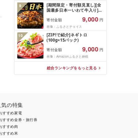
規格外 魚介 ランキング 海鮮
[期間限定・寄付額見直し][全
9
冷凍 発送時期が選べる 北海道
国最多日本一いわて牛入り]ハ
別海町 )(クラウドファンディ
ンバーグ 1.5kg(150g×10個)
ング対象)
9,000
寄付金額
円
いわて牛 × 岩中豚 ハンバーグ
合挽き 合い挽き 黒毛和牛 人
画像：ふるさとチョイス
気 冷凍 個包装 小分け 冷凍 牛
[ZIP!で紹介]ネギトロ
10
肉 豚肉 和牛 ビーフ ポーク は
(100g×15パック)
んばーぐ 挽肉 お肉 ミンチ 肉
お弁当 hannba-gu ランキン
9,000
寄付金額
円
グ 1位 1万円以下 岩手県 盛岡
画像：Amazonふるさと納税
市 東北 岩手 盛岡
shikoku001k
総合ランキングをもっと見る
人気の特集
おすすめ家電
おすすめ金券・旅行券
おすすめ肉
おすすめ米