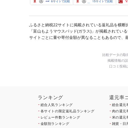
身 規格外 魚介 ランキン
介 銀
6
サイトで比較
15
サイトで比較
グ 海鮮 冷凍 発送時期が
ラ ぎ
選べる 北海道 別海町 )
西京焼
(クラウドファンディン
き 冷
グ対象)
漬魚 
礼品 
ふるさと納税22サイトに掲載されている返礼品を横断
酒のあ
「富山もようマウスパッド(ガラス)」が掲載されてい
100
南 藤
サイトごとに量や寄付金額が異なることもあるので、
比較データの取
掲載情報の誤
口コミ投稿
ランキング
還元率
総合人気ランキング
総合還元
各サイトの限定返礼品ランキング
肉の還元
レビュー件数ランキング
米の還元
金額別ランキング
雑貨・日