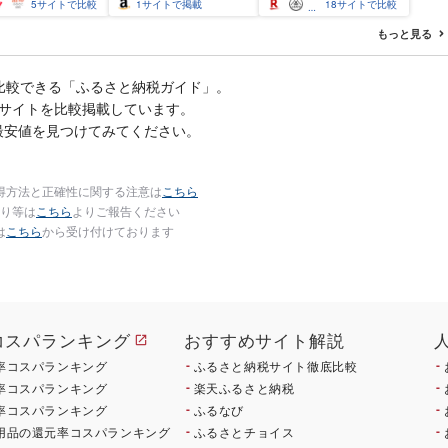
だら 銀ダラ ギンダ
海鮮 イクラ 小分け ふる
5
サイトで比較
1
サイトで掲載
18
サイトで比較
んだら 鱈 タラ 魚
さと ランキング 人気 ギ
き 西京漬 西京や
フト 高評価 ふるさと納
もっと見る
凍 厳選 鮮魚 漬け魚
税 北海道 白糠町
新鮮 小分け 人気返
おかず おつまみ お
比較できる「ふるさと納税ガイド」。
て 家計応援
るサイトを比較掲載しています。
00円 魚喜 神奈川 湘
沢
最安値を見つけてみてください。
得方法と正確性に関する注意は
こちら
り等は
こちら
よりご報告ください
は
こちら
から受け付けております
コスパランキング
おすすめサイト解説
率コスパランキング
ふるさと納税サイト徹底比較
率コスパランキング
楽天ふるさと納税
率コスパランキング
ふるなび
用品の還元率コスパランキング
ふるさとチョイス