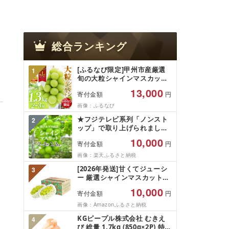
総合ランキング
[ふるなび限定]甲州市産厳選
1
旬の大粒シャインマスカット
約1.3kg 2〜3房[2026年発送]
13,000
寄付金額
円
(MG)B12-472 FN-Limited-
VO シャインマスカット フル
画像：ふるなび
ーツ
★フジテレビ系列「ノンスト
2
ップ」で取り上げられました!
★[2026年発送先行予約]南ア
10,000
寄付金額
円
ルプス市産シャインマスカッ
ト1.2kg以上(2〜3房)ふるさと
画像：楽天ふるさと納税
納税 おすすめ 山梨県 南アル
[2026年発送]甘くてジューシ
3
プス市 送料無料 AL
ー 厳選シャインマスカット
1.2kg (2026年9月前半(1〜15
10,000
寄付金額
円
日)から10月下旬までの発送)
フルーツ ぶどう 果物 山梨県
画像：Amazonふるさと納税
産 2026 旬 大粒 高級 ブドウ
KGピープル株式会社 むきえ
4
葡萄 富士吉田市
び 総量 1.7kg (850g×2P) 特大