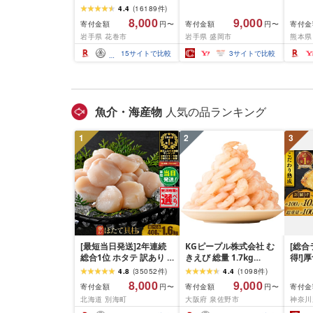
厚切り牛タン 塩味/ ≪ス
て牛入り]ハンバーグ
10m
4.4
(
16189
件
)
ピード発送!!10営業日以
1.5kg(150g×10個) いわ
牛肉 
8,000
9,000
寄付金額
寄付金額
寄付金
円〜
円〜
内発送≫ 選べる内容量
て牛 × 岩中豚 ハンバー
業務
岩手県 花巻市
岩手県 盛岡市
熊本県
500g / 1kg 定期便 毎月
グ 合挽き 合い挽き 黒毛
BBQ
届く 牛肉 肉 BBQ ふるさ
和牛 人気 冷凍 個包装 小
祝い 
15
サイトで比較
3
サイトで比較
と 人気 ランキング 岩手
分け 冷凍 牛肉 豚肉 和牛
県 花巻市
ビーフ ポーク はんばー
ぐ 挽肉 お肉 ミンチ 肉
お弁当 hannba-gu ラン
キング 1位 1万円以下 岩
魚介・海産物
人気の品ランキング
手県 盛岡市 東北 岩手 盛
岡 shikoku001k
1
2
3
[最短当日発送]2年連続
KGピープル株式会社 む
[総合
総合1位 ホタテ 訳あり (
きえび 総量 1.7kg
得!]
ふるさと納税 ほたて ふ
(850g×2P) 特大 5Lサイ
訳あり
4.8
(
35052
件
)
4.4
(
1098
件
)
るさと納税 訳あり 帆立
ズ バナメイエビ バラ凍
約 1,0
8,000
9,000
寄付金額
寄付金額
寄付金
円〜
円〜
ふるさと わけあり ホタ
結 下処理不要 サイズ不
切) 
北海道 別海町
大阪府 泉佐野市
神奈川
テ貝柱 貝 人気 不揃い 刺
揃い 訳あり
噌漬け