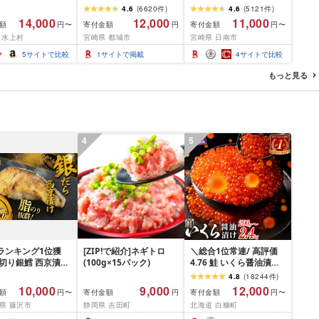
m) 訳あり 訳有り肉
ト (赤身&霜降り)or(赤身
量限定≫ 宮崎牛 赤身 ス
4.6
(
6620
件
)
4.6
(
5121
件
)
焼肉 冷凍 スライス
のみ) 500g 1kg 2kg[発
ライス 焼肉 国産 肉 牛肉
14,000
12,000
11,000
額
寄付金額
寄付金額
円〜
円
円〜
用 バーベキュー
送時期が選べる] 牛肉 焼
薄切り 黒毛和牛 A4 A5
 水上村
宮崎県 都城市
宮崎県 日南市
 おつまみ ギフト お
肉 すき焼き しゃぶしゃ
人気 小分け 焼き肉 すき
お中元 夏ギフト
ぶ ステーキ ギフト お中
焼き しゃぶしゃぶ 牛丼
5
サイトで比較
1
サイトで掲載
4
サイトで比較
元 夏ギフト 送料無料
BBQ ギフト 贈り物 おす
SKU-N203 [宮崎県都城
すめ 畜産農家応援 ミヤ
もっと見る
市]
チク 冷凍 宮崎県 日南市
送料無料
4
5
ランキング1位獲
[ZIP!で紹介]ネギトロ
＼総合1位常連/ 高評価
厚切り銀鱈 西京漬け
(100g×15パック)
4.76 鮭 いくら醤油漬け
 銀鱈 西京漬け 計
ふるさと納税 いくら
4.8
(
18244
件
)
00g (約 100g × 10
200g / 400g / 800g /
10,000
9,000
12,000
額
寄付金額
寄付金額
円〜
円
円〜
西京味噌 西京みそ 味
1.6kg / 2.4kg 200g パッ
県 藤沢市
静岡県 吉田町
北海道 白糠町
 みそ 味噌 鮮魚 魚
ク[選べる容量] 醤油漬け