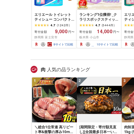
エリエール トイレット
ランキング1位獲得! _ク
エリ
ティシュー コンパクト
ラリスボックスティッシ
ティ
シングル [個数が選べ
ュ60箱(1箱220組(440
ダブル
4.7
(
1242
件
)
4.7
(
5444
件
)
る:16・32・64 ロール]
枚))(5個入り×12セット)_
数:32
9,000
14,000
寄付金額
寄付金額
寄付金
円〜
円〜
1.5倍巻 82.5m トイレッ
ティッシュ ティッシュ
巻 4
静岡県 富士宮市
栃木県 小山市
静岡県
トペーパー シングル パ
ペーパー 日用品 常備品
パー 
ルプ100% 香りつき 日用
生活用品 まとめ買い [配
香りつ
9
サイトで比較
10
サイトで比較
品 消耗品 備蓄 ふるさと
送不可地域:離島・沖縄
備蓄 
納税 ふるさと 送料無料
県]
さと 
静岡県 富士宮市
士宮
肉
人気の品ランキング
1
2
3
＼総合1位常連 高リピー
[期間限定・寄付額見直
肉卸直
ト率&衝撃の厚み10mm
し][全国最多日本一いわ
1kg 