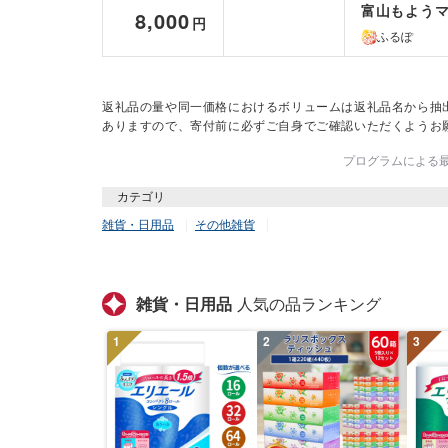
富山もようマ
8,000
円
ふるぽ
返礼品の量や同一価格におけるボリュームは返礼品名から抽
ありますので、寄付前に必ずご自身でご確認いただくようお
プログラムによる最終
カテゴリ
雑貨・日用品
その他雑貨
雑貨・日用品
人気の品ランキング
1
2
3