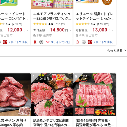
エール トイレット
エルモアプラスティシュ
エリエール 消臭+ トイレ
シュー コンパクト
ー220組 5箱×12パック
ットティシュー しっか
 [選べるロール
(60箱)[離島・沖縄県不
り香るフレッシュクリア
4.7
(
756
件
)
4.6
(
714
件
)
4.7
(
1491
件
)
・64 ロール] 1.5倍
可]_ ティッシュ ティッ
の香り コンパクトダブ
12,000
14,500
13,000
額
寄付金額
寄付金額
円〜
円〜
円〜
5m トイレットペー
シュペーパー 日用品 消
ル [選べるロール数:32・
 富士宮市
栃木県 佐野市
静岡県 富士宮市
ダブル パルプ100%
耗品 まとめ買い 常備品
64・96 ロール] 1.5倍巻
き 日用品 消耗品
生活用品 ボックスティ
37.5m トイレットペー
9
サイトで比較
9
サイトで比較
9
サイトで比較
ふるさと納税 ふる
ッシュ [配送不可地域:離
パー ダブル パルプ100%
送料無料 静岡県 富
島・沖縄県]
日用品 消耗品 備蓄 送料
もっと見る
市
無料 静岡県 富士宮市
4
5
営 牛タン 厚切り
総合&カテゴリ2冠達成!
[総合1位獲得] 内容量・
(500g×2/厚さ約
宮崎牛 選べる部位&カッ
発送時期が選べる ≪数