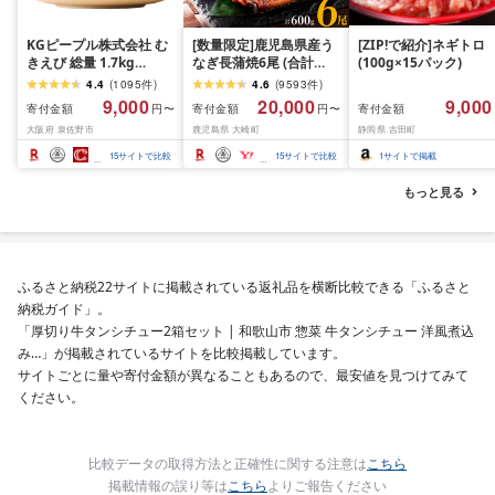
KGピープル株式会社 む
[数量限定]鹿児島県産う
[ZIP!で紹介]ネギトロ
きえび 総量 1.7kg
なぎ長蒲焼6尾 (合計
(100g×15パック)
(850g×2P) 特大 5Lサイ
600g以上)
4.4
(
1095
件
)
4.6
(
9593
件
)
ズ バナメイエビ バラ凍
9,000
20,000
9,000
寄付金額
寄付金額
寄付金額
円〜
円〜
結 下処理不要 サイズ不
大阪府 泉佐野市
鹿児島県 大崎町
静岡県 吉田町
揃い 訳あり
15
サイトで比較
15
サイトで比較
1
サイトで掲載
もっと見る
ふるさと納税22サイトに掲載されている返礼品を横断比較できる「ふるさと
納税ガイド」。
「厚切り牛タンシチュー2箱セット | 和歌山市 惣菜 牛タンシチュー 洋風煮込
み…」が掲載されているサイトを比較掲載しています。
サイトごとに量や寄付金額が異なることもあるので、最安値を見つけてみて
ください。
比較データの取得方法と正確性に関する注意は
こちら
掲載情報の誤り等は
こちら
よりご報告ください