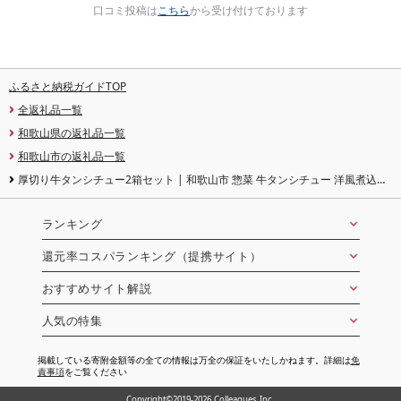
口コミ投稿は
こちら
から受け付けております
ふるさと納税ガイドTOP
全返礼品一覧
和歌山県の返礼品一覧
和歌山市の返礼品一覧
厚切り牛タンシチュー2箱セット | 和歌山市 惣菜 牛タンシチュー 洋風煮込み
人気 おすすめ 牛肉加工品 レトルト 簡単調理 ご飯のお供 ギフト 詰め合わせ お
取り寄せ 通販 送料無料 ふるさと納税
ランキング
還元率コスパランキング（提携サイト）
おすすめサイト解説
人気の特集
掲載している寄附金額等の全ての情報は万全の保証をいたしかねます。詳細は
免
責事項
をご覧ください
Copyright©2019-2026 Colleagues Inc.