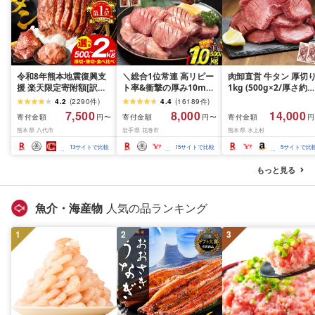
令和8年熊本地震復興支
＼総合1位常連 高リピー
肉卸直営 牛タン 厚切
援 楽天限定寄附額[訳あ
ト率&衝撃の厚み10mm
1kg (500g×2/厚さ約
り]牛タン 500g〜2kg 肉
厚切り牛タン 塩味/ ≪ス
10mm) 訳あり 訳有り
4.2
(
2290
件
)
4.4
(
16189
件
)
牛肉 訳あり 牛タン 冷凍
ピード発送!!10営業日以
牛肉 焼肉 冷凍 スライ
7,500
8,000
14,000
寄付金額
寄付金額
寄付金額
円〜
円〜
円
小分け 厚切り 薄切り 食
内発送≫ 選べる内容量
業務用 バーベキュー
熊本県 八代市
岩手県 花巻市
熊本県 水上村
べ比べ 500g 1kg 1.5kg
500g / 1kg 定期便 毎月
BBQ おつまみ ギフト 
2kg 牛 人気 ビーフ 牛た
届く 牛肉 肉 BBQ ふるさ
祝い お中元 夏ギフト
13
サイトで比較
15
サイトで比較
5
サイトで比
ん ふるさと納税 ランキ
と 人気 ランキング 岩手
ング スピード発送 送料
県 花巻市
もっと見る
無料
魚介・海産物
人気の品ランキング
1
2
3