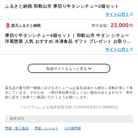
ふるさと納税 和歌山市 厚切り牛タンシチュー2箱セット
サイトに行く
22,000
楽天ふるさと納税
寄付金額
:
円
厚切り牛タンシチュー4箱セット | 和歌山市 牛タン シチュー
洋風惣菜 人気 おすすめ 冷凍食品 ギフト プレゼント お取り寄
せ 送料無料 ふるさと納税
サイトに行く
取扱サイトをもっと見る
返礼品の量や同一価格におけるボリュームは返礼品名から抽出し自動計算して表
示しています。そのため、一部計算結果が正しくない場合がありますので、寄付
前に必ずご自身でご確認いただくようお願いします。
プログラムによる最終更新日時 2026年08月05日 06時00分
カテゴリ
惣菜・加工食品
惣菜・レトルト
その他惣菜