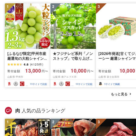
1
2
3
[ふるなび限定]甲州市産
★フジテレビ系列「ノン
[2026年発送]甘くてジ
厳選旬の大粒シャインマ
ストップ」で取り上げら
ーシー 厳選シャインマ
スカット 約1.3kg 2〜3
れました!★[2026年発送
スカット1.2kg (2026
4.6
(
4125
件
)
房[2026年発送]
先行予約]南アルプス市
月前半(1〜15日)から1
13,000
10,000
10,000
寄付金額
寄付金額
寄付金額
円〜
円〜
(MG)B12-472 FN-
産シャインマスカット
月下旬までの発送) フ
山梨県 甲州市
山梨県 南アルプス市
山梨県 富士吉田市
Limited-VO シャインマ
1.2kg以上(2〜3房)ふる
ーツ ぶどう 果物 山梨
スカット フルーツ
さと納税 おすすめ 山梨
産 2026 旬 大粒 高級 
11
サイトで比較
11
サイトで比較
1
サイトで掲載
県 南アルプス市 送料無
ドウ 葡萄 富士吉田市
料 AL
もっと見る
肉
人気の品ランキング
1
2
3