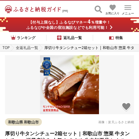
[PR]
お気に入り
メニュー
4
【付与上限なし】ふるなびマネー
％増量中！
ふるなびや全国の宿泊施設などでも利用可能！
ランキング
返礼品一覧
特集
TOP
全返礼品一覧
厚切り牛タンシチュー2箱セット | 和歌山市 惣菜 牛タ
ンシチュー 洋風煮込み 人気 おすすめ 牛肉加工品 レト
ルト 簡単調理 ご飯のお供 ギフト 詰め合わせ お取り寄
せ 通販 送料無料 ふるさと納税
和歌山県 和歌山市
画像：楽天ふるさと納税
厚切り牛タンシチュー2箱セット | 和歌山市 惣菜 牛タン