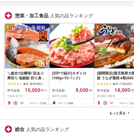
惣菜・加工食品
人気の品ランキング
1
2
3
＼総合1位獲得/ 訳あり
[ZIP!で紹介]ネギトロ
[期間限定]鹿児島県大
厚切り 塩銀鮭 切り身
(100g×15パック)
産 うなぎ蒲焼 4尾(600
1.5kg 2kg 3kg 定期便
KN007-004-04-cp18 
4.7
(
8509
件
)
4.7
(
7582
件
)
[選べる内容量] 人気 鮭
なぎ 鰻 魚 惣菜 総菜
10,000
9,000
18,000
寄付金額
寄付金額
寄付金額
円〜
円
円
さけ しゃけ サーモン 魚
千葉県 銚子市
静岡県 吉田町
鹿児島県 鹿屋市
魚介類 魚介 魚貝 水産 海
鮮 海産物 冷凍 厚切 肉
11
サイトで比較
1
サイトで掲載
11
サイトで比
厚 塩鮭 銀鮭 ふるさと 送
料無料 切身 規格外 千葉
もっと見る
県 銚子市 銚子東洋
総合
人気の品ランキング