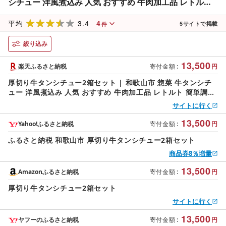
シチュー 洋風煮込み 人気 おすすめ 牛肉加工品 レトルト
簡単調理 ご飯のお供 ギフト 詰め合わせ お取り寄せ 通販
3.4
4
送料無料 ふるさと納税
平均
5
サイトで掲載
件
絞り込み
13,500
楽天ふるさと納税
寄付金額
:
円
厚切り牛タンシチュー2箱セット | 和歌山市 惣菜 牛タンシチ
ュー 洋風煮込み 人気 おすすめ 牛肉加工品 レトルト 簡単調理
ご飯のお供 ギフト 詰め合わせ お取り寄せ 通販 送料無料 ふる
サイトに行く
さと納税
13,500
Yahoo!ふるさと納税
寄付金額
:
円
ふるさと納税 和歌山市 厚切り牛タンシチュー2箱セット
商品券8％増量
13,500
Amazonふるさと納税
寄付金額
:
円
厚切り牛タンシチュー2箱セット
サイトに行く
13,500
ヤフーのふるさと納税
寄付金額
:
円