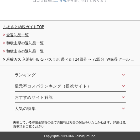
口コミ投稿は
こちら
から受け付けております
ふるさと納税ガイドTOP
全返礼品一覧
和歌山県の返礼品一覧
和歌山市の返礼品一覧
炭酸ガス 入浴剤 HERS バスラボ 選べる [ 24回分 〜 72回分 ]W保湿 クール 白
元アース 入浴剤 おふろ お風呂 リラックス 癒し セット アソート 送料無料 | 炭
酸タイプ 保湿成分配合 人気 おすすめ バスタイム 温浴 炭酸泉 香り ふるさと納
税
ランキング
還元率コスパランキング（提携サイト）
おすすめサイト解説
人気の特集
掲載している寄附金額等の全ての情報は万全の保証をいたしかねます。詳細は
免
責事項
をご覧ください
Copyright©2019-2026 Colleagues Inc.