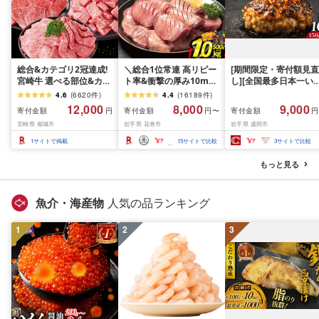
総合&カテゴリ2冠達成!
＼総合1位常連 高リピー
[期間限定・寄付額見直
宮崎牛 選べる部位&カッ
ト率&衝撃の厚み10mm
し][全国最多日本一い
ト (赤身&霜降り)or(赤身
厚切り牛タン 塩味/ ≪ス
て牛入り]ハンバーグ
4.6
(
6620
件
)
4.4
(
16189
件
)
のみ) 500g 1kg 2kg[発
ピード発送!!10営業日以
1.5kg(150g×10個) い
12,000
8,000
9,000
寄付金額
寄付金額
寄付金額
円
円〜
円
送時期が選べる] 牛肉 焼
内発送≫ 選べる内容量
て牛 × 岩中豚 ハンバー
宮崎県 都城市
岩手県 花巻市
岩手県 盛岡市
肉 すき焼き しゃぶしゃ
500g / 1kg 定期便 毎月
グ 合挽き 合い挽き 黒
ぶ ステーキ ギフト お中
届く 牛肉 肉 BBQ ふるさ
和牛 人気 冷凍 個包装 
1
サイトで掲載
15
サイトで比較
3
サイトで比較
元 夏ギフト 送料無料
と 人気 ランキング 岩手
分け 冷凍 牛肉 豚肉 和
SKU-N203 [宮崎県都城
県 花巻市
ビーフ ポーク はんば
もっと見る
市]
ぐ 挽肉 お肉 ミンチ 肉
お弁当 hannba-gu ラ
キング 1位 1万円以下 
魚介・海産物
人気の品ランキング
手県 盛岡市 東北 岩手 
岡 shikoku001k
1
2
3