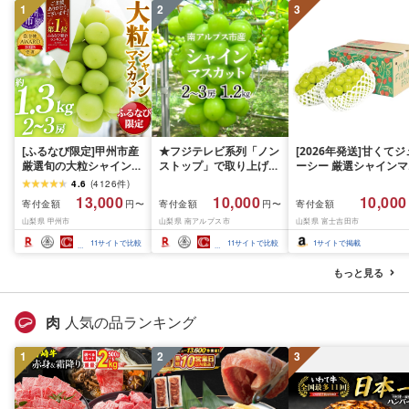
1
2
3
[ふるなび限定]甲州市産
★フジテレビ系列「ノン
[2026年発送]甘くてジ
厳選旬の大粒シャインマ
ストップ」で取り上げら
ーシー 厳選シャインマ
スカット 約1.3kg 2〜3
れました!★[2026年発送
スカット1.2kg (2026
4.6
(
4126
件
)
房[2026年発送]
先行予約]南アルプス市
月前半(1〜15日)から1
13,000
10,000
10,000
寄付金額
寄付金額
寄付金額
円〜
円〜
(MG)B12-472 FN-
産シャインマスカット
月下旬までの発送) フ
山梨県 甲州市
山梨県 南アルプス市
山梨県 富士吉田市
Limited-VO シャインマ
1.2kg以上(2〜3房)ふる
ーツ ぶどう 果物 山梨
スカット フルーツ
さと納税 おすすめ 山梨
産 2026 旬 大粒 高級 
11
サイトで比較
11
サイトで比較
1
サイトで掲載
県 南アルプス市 送料無
ドウ 葡萄 富士吉田市
料 AL
もっと見る
肉
人気の品ランキング
1
2
3