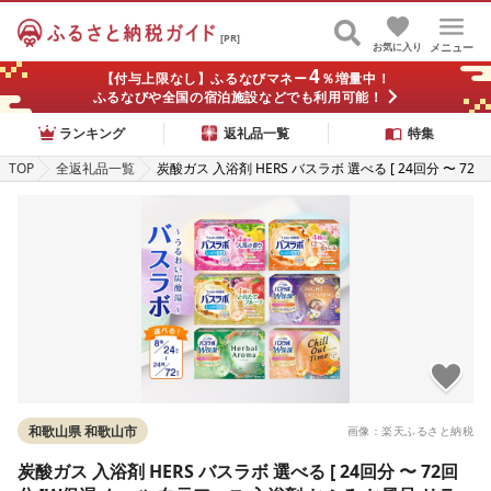
[PR]
お気に入り
メニュー
4
【付与上限なし】ふるなびマネー
％増量中！
ふるなびや全国の宿泊施設などでも利用可能！
ランキング
返礼品一覧
特集
TOP
全返礼品一覧
炭酸ガス 入浴剤 HERS バスラボ 選べる [ 24回分 〜 72
回分 ]W保湿 クール 白元アース 入浴剤 おふろ お風呂
リラックス 癒し セット アソート 送料無料 | 炭酸タイ
プ 保湿成分配合 人気 おすすめ バスタイム 温浴 炭酸泉
香り ふるさと納税
和歌山県 和歌山市
画像：楽天ふるさと納税
炭酸ガス 入浴剤 HERS バスラボ 選べる [ 24回分 〜 72回