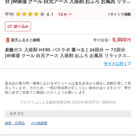
分 ]W保湿 クール 白元アース 入浴剤 おふろ お風呂 リラッ
クス 癒し セット アソート 送料無料 | 炭酸タイプ 保湿成
4.1
12
分配合 人気 おすすめ バスタイム 温浴 炭酸泉 香り ふるさ
平均
1
サイトで掲載
件
と納税
絞り込み
5,000
楽天ふるさと納税
寄付金額
:
円
炭酸ガス 入浴剤 HERS バスラボ 選べる [ 24回分 〜 72回分
]W保湿 クール 白元アース 入浴剤 おふろ お風呂 リラックス
癒し セット アソート 送料無料 | 炭酸タイプ 保湿成分配合 人
サイトに行く
気 おすすめ バスタイム 温浴 炭酸泉 香り ふるさと納税
返礼品の量や同一価格におけるボリュームは返礼品名から抽出し自動計算して表
示しています。そのため、一部計算結果が正しくない場合がありますので、寄付
前に必ずご自身でご確認いただくようお願いします。
プログラムによる最終更新日時 2026年08月07日 18時00分
カテゴリ
雑貨・日用品
その他雑貨