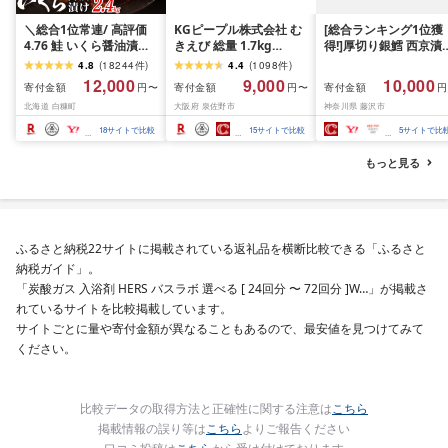
＼総合1位常連/ 高評価
KGピープル株式会社 む
[総合ランキング1位獲
4.76 鮭 いくら醤油漬け
きえび 総量 1.7kg
得!]厚切り銀鱈 西京漬
ふるさと納税 いくら
(850g×2P) 特大 5Lサイ
訳あり 銀鱈 西京漬け 
4.8
(
18244
件
)
4.4
(
1098
件
)
200g / 400g / 800g /
ズ バナメイエビ バラ凍
約 1,000g (約 100g × 
12,000
9,000
10,000
寄付金額
寄付金額
寄付金額
円〜
円〜
円
1.6kg / 2.4kg 200g パッ
結 下処理不要 サイズ不
切) 西京味噌 西京みそ 
北海道 白糠町
大阪府 泉佐野市
神奈川県 藤沢市
ク[選べる容量] 醤油漬け
揃い 訳あり
噌漬け みそ 味噌 鮮魚 
海鮮 イクラ 小分け ふる
介 銀だら 銀ダラ ギン
18
サイトで比較
15
サイトで比較
5
サイトで比
さと ランキング 人気 ギ
ラ ぎんだら 鱈 タラ 魚
フト 高評価 ふるさと納
西京焼き 西京漬 西京
もっと見る
税 北海道 白糠町
き 冷凍 厳選 鮮魚 漬け
漬魚 新鮮 小分け 人気
礼品 おかず おつまみ 
酒のあて 家計応援
10000円 魚喜 神奈川 
ふるさと納税22サイトに掲載されている返礼品を横断比較できる「ふるさと
南 藤沢
納税ガイド」。
「炭酸ガス 入浴剤 HERS バスラボ 選べる [ 24回分 〜 72回分 ]W…」が掲載さ
れているサイトを比較掲載しています。
サイトごとに量や寄付金額が異なることもあるので、最安値を見つけてみて
ください。
比較データの取得方法と正確性に関する注意は
こちら
掲載情報の誤り等は
こちら
よりご報告ください