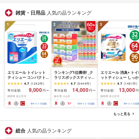
雑貨・日用品
人気の品ランキング
1
2
3
エリエール トイレット
ランキング1位獲得! _ク
エリエール 消臭+ トイ
ティシュー コンパクト
ラリスボックスティッシ
ットティシュー しっか
シングル [個数が選べ
ュ60箱(1箱220組(440
り香るフレッシュクリ
4.7
(
1242
件
)
4.7
(
5444
件
)
4.7
(
1491
件
)
る:16・32・64 ロール]
枚))(5個入り×12セット)_
の香り コンパクトダブ
9,000
14,000
13,000
寄付金額
寄付金額
寄付金額
円〜
円〜
円
1.5倍巻 82.5m トイレッ
ティッシュ ティッシュ
ル [選べるロール数:32
静岡県 富士宮市
栃木県 小山市
静岡県 富士宮市
トペーパー シングル パ
ペーパー 日用品 常備品
64・96 ロール] 1.5倍
ルプ100% 香りつき 日用
生活用品 まとめ買い [配
37.5m トイレットペー
9
サイトで比較
10
サイトで比較
9
サイトで比
品 消耗品 備蓄 ふるさと
送不可地域:離島・沖縄
パー ダブル パルプ10
納税 ふるさと 送料無料
県]
日用品 消耗品 備蓄 送
もっと見る
静岡県 富士宮市
無料 静岡県 富士宮市
総合
人気の品ランキング