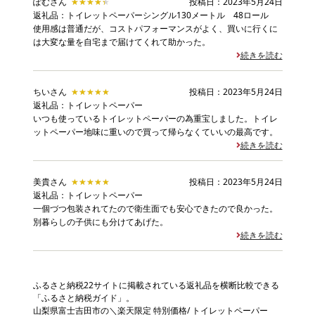
ぽむさん
★★★★★
★★★★★
投稿日：2023年5月24日
返礼品：トイレットペーパーシングル130メートル 48ロール
使用感は普通だが、コストパフォーマンスがよく、買いに行くに
は大変な量を自宅まで届けてくれて助かった。
続きを読む
ちいさん
★★★★★
★★★★★
投稿日：2023年5月24日
返礼品：トイレットペーパー
いつも使っているトイレットペーパーの為重宝しました。トイレ
ットペーパー地味に重いので買って帰らなくていいの最高です。
続きを読む
美貴さん
★★★★★
★★★★★
投稿日：2023年5月24日
返礼品：トイレットペーパー
一個づつ包装されてたので衛生面でも安心できたので良かった。
別暮らしの子供にも分けてあげた。
続きを読む
ふるさと納税22サイトに掲載されている返礼品を横断比較できる
「ふるさと納税ガイド」。
山梨県富士吉田市の＼楽天限定 特別価格/ トイレットペーパー