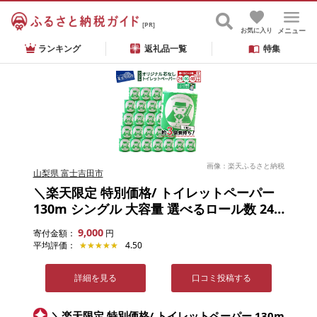
[PR]
お気に入り
メニュー
ランキング
返礼品一覧
特集
画像：楽天ふるさと納税
山梨県 富士吉田市
＼楽天限定 特別価格/ トイレットペーパー
130m シングル 大容量 選べるロール数 24R
46R 48R 日用品 トイレ 再生紙 芯なし 消耗
9,000
寄付金額：
円
品 定期便 隔月年6回 生活雑貨 3倍 長持ち
平均評価：
★★★★★
★★★★★
4.50
発送時期が選べる トイレの神様 吉田のうど
んぶり 富士吉田 ランキング 新生活
詳細を見る
口コミ投稿する
＼楽天限定 特別価格/ トイレットペーパー 130m