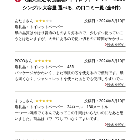
シングル 大容量 選べる…
の口コミ一覧 (全6件)
あたまさん
★★★★★
★★★★★
投稿日：2024年8月10日
返礼品：トイレットペーパー
紙の品質はやはり普通のものより劣るので、少しずつ使っていこ
うとは思いますが、大量にあるので使い切るのに時間がかかりそ
うです
続きを読む
POCOさん
★★★★★
★★★★★
投稿日：2024年8月10日
返礼品：トイレットペーパー 48R
パッケージがかわいく、また市販の芯を使えるので便利です。紙
も固くなく、ウォシュレットを使ったあとでも使用しやすいで
す。
続きを読む
すっこさん
★★★★★
★★★★★
投稿日：2024年8月10日
返礼品：トイレットペーパー 24ロール 130メートル
一つ一つ薄紙でくるんであってこの手間はいらないのになあと思
いました。商品はゴワゴワしていなくてよいです。
続きを読む