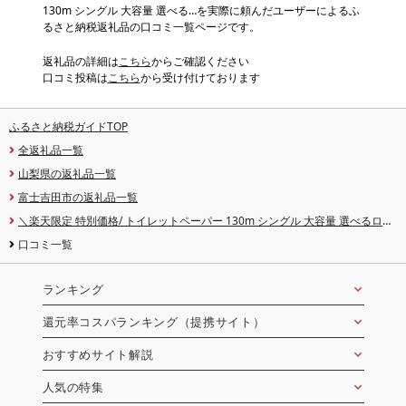
130m シングル 大容量 選べる…を実際に頼んだユーザーによるふ
るさと納税返礼品の口コミ一覧ページです。
返礼品の詳細は
こちら
からご確認ください
口コミ投稿は
こちら
から受け付けております
ふるさと納税ガイドTOP
全返礼品一覧
山梨県の返礼品一覧
富士吉田市の返礼品一覧
＼楽天限定 特別価格/ トイレットペーパー 130m シングル 大容量 選べるロー
ル数 24R 46R 48R 日用品 トイレ 再生紙 芯なし 消耗品 定期便 隔月年6回 生活雑
口コミ一覧
貨 3倍 長持ち 発送時期が選べる トイレの神様 吉田のうどんぶり 富士吉田 ラン
キング 新生活
ランキング
還元率コスパランキング（提携サイト）
おすすめサイト解説
人気の特集