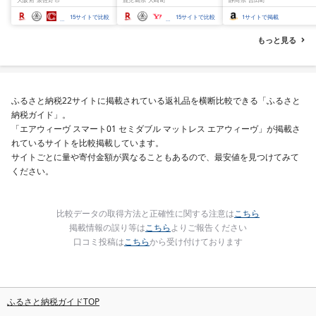
揃い 訳あり
15
サイトで比較
15
サイトで比較
1
サイトで掲載
もっと見る
ふるさと納税22サイトに掲載されている返礼品を横断比較できる「ふるさと
納税ガイド」。
「エアウィーヴ スマート01 セミダブル マットレス エアウィーヴ」が掲載さ
れているサイトを比較掲載しています。
サイトごとに量や寄付金額が異なることもあるので、最安値を見つけてみて
ください。
比較データの取得方法と正確性に関する注意は
こちら
掲載情報の誤り等は
こちら
よりご報告ください
口コミ投稿は
こちら
から受け付けております
ふるさと納税ガイドTOP