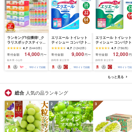
ランキング1位獲得! _ク
エリエール トイレット
エリエール トイレット
ラリスボックスティッシ
ティシュー コンパクト
ティシュー コンパクト
ュ60箱(1箱220組(440
シングル [個数が選べ
ダブル [選べるロール
4.7
(
5440
件
)
4.7
(
1242
件
)
4.7
(
756
件
)
枚))(5個入り×12セット)_
る:16・32・64 ロール]
数:32・64 ロール] 1.5
14,000
9,000
12,000
寄付金額
寄付金額
寄付金額
円〜
円〜
円
ティッシュ ティッシュ
1.5倍巻 82.5m トイレッ
巻 45m トイレットペ
栃木県 小山市
静岡県 富士宮市
静岡県 富士宮市
ペーパー 日用品 常備品
トペーパー シングル パ
パー ダブル パルプ10
生活用品 まとめ買い [配
ルプ100% 香りつき 日用
香りつき 日用品 消耗
10
サイトで比較
10
サイトで比較
10
サイトで比
送不可地域:離島・沖縄
品 消耗品 備蓄 ふるさと
備蓄 ふるさと納税 ふ
県]
納税 ふるさと 送料無料
さと 送料無料 静岡県 
もっと見る
静岡県 富士宮市
士宮市
総合
人気の品ランキング
1
2
3