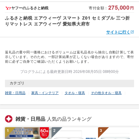
275,000
ヤフーのふるさと納税
寄付金額
:
円
ふるさと納税 エアウィーヴ スマート Z01 セミダブル 三つ折
りマットレス エアウィーヴ 愛知県大府市
サイトに行く
返礼品の量や同一価格におけるボリュームは返礼品名から抽出し自動計算して表
示しています。そのため、一部計算結果が正しくない場合がありますので、寄付
前に必ずご自身でご確認いただくようお願いします。
プログラムによる最終更新日時 2026年08月05日 08時00分
カテゴリ
雑貨・日用品
家具・インテリア
タオル・寝具
その他タオル・寝具
雑貨・日用品
人気の品ランキング
1
2
3