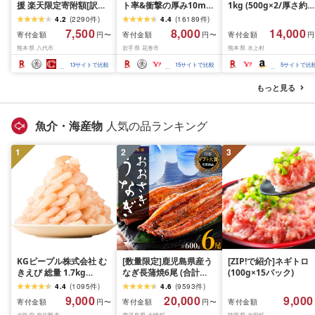
援 楽天限定寄附額[訳あ
ト率&衝撃の厚み10mm
1kg (500g×2/厚さ約
り]牛タン 500g〜2kg 肉
厚切り牛タン 塩味/ ≪ス
10mm) 訳あり 訳有り
4.2
(
2290
件
)
4.4
(
16189
件
)
牛肉 訳あり 牛タン 冷凍
ピード発送!!10営業日以
牛肉 焼肉 冷凍 スライ
7,500
8,000
14,000
寄付金額
寄付金額
寄付金額
円〜
円〜
円
小分け 厚切り 薄切り 食
内発送≫ 選べる内容量
業務用 バーベキュー
熊本県 八代市
岩手県 花巻市
熊本県 水上村
べ比べ 500g 1kg 1.5kg
500g / 1kg 定期便 毎月
BBQ おつまみ ギフト 
2kg 牛 人気 ビーフ 牛た
届く 牛肉 肉 BBQ ふるさ
祝い お中元 夏ギフト
13
サイトで比較
15
サイトで比較
5
サイトで比
ん ふるさと納税 ランキ
と 人気 ランキング 岩手
ング スピード発送 送料
県 花巻市
もっと見る
無料
魚介・海産物
人気の品ランキング
1
2
3
KGピープル株式会社 む
[数量限定]鹿児島県産う
[ZIP!で紹介]ネギトロ
きえび 総量 1.7kg
なぎ長蒲焼6尾 (合計
(100g×15パック)
(850g×2P) 特大 5Lサイ
600g以上)
4.4
(
1095
件
)
4.6
(
9593
件
)
ズ バナメイエビ バラ凍
9,000
20,000
9,000
寄付金額
寄付金額
寄付金額
円〜
円〜
結 下処理不要 サイズ不
大阪府 泉佐野市
鹿児島県 大崎町
静岡県 吉田町