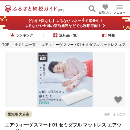
[PR]
お気に入り
メニュー
4
【付与上限なし】ふるなびマネー
％増量中！
ふるなびや全国の宿泊施設などでも利用可能！
ランキング
返礼品一覧
特集
TOP
全返礼品一覧
エアウィーヴ スマート01 セミダブル マットレス エア
ウィーヴ
愛知県 大府市
画像：ふるなび
エアウィーヴ スマート01 セミダブル マットレス エアウ