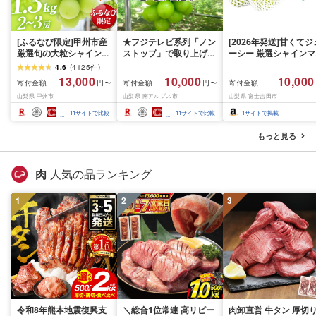
[ふるなび限定]甲州市産
★フジテレビ系列「ノン
[2026年発送]甘くてジ
厳選旬の大粒シャインマ
ストップ」で取り上げら
ーシー 厳選シャインマ
スカット 約1.3kg 2〜3
れました!★[2026年発送
スカット1.2kg (2026
4.6
(
4125
件
)
房[2026年発送]
先行予約]南アルプス市
月前半(1〜15日)から1
13,000
10,000
10,000
寄付金額
寄付金額
寄付金額
円〜
円〜
(MG)B12-472 FN-
産シャインマスカット
月下旬までの発送) フ
山梨県 甲州市
山梨県 南アルプス市
山梨県 富士吉田市
Limited-VO シャインマ
1.2kg以上(2〜3房)ふる
ーツ ぶどう 果物 山梨
スカット フルーツ
さと納税 おすすめ 山梨
産 2026 旬 大粒 高級 
11
サイトで比較
11
サイトで比較
1
サイトで掲載
県 南アルプス市 送料無
ドウ 葡萄 富士吉田市
料 AL
もっと見る
肉
人気の品ランキング
1
2
3
令和8年熊本地震復興支
＼総合1位常連 高リピー
肉卸直営 牛タン 厚切