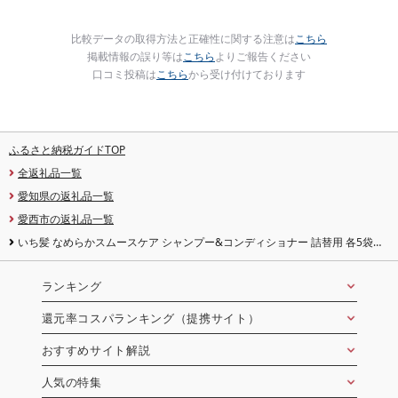
比較データの取得方法と正確性に関する注意は
こちら
掲載情報の誤り等は
こちら
よりご報告ください
口コミ投稿は
こちら
から受け付けております
ふるさと納税ガイドTOP
全返礼品一覧
愛知県の返礼品一覧
愛西市の返礼品一覧
いち髪 なめらかスムースケア シャンプー&コンディショナー 詰替用 各5袋セ
ット 日用品 シャンプー 大容量 愛西市 / クラシエ [配送不可:離島][AEBE003]
ランキング
還元率コスパランキング（提携サイト）
おすすめサイト解説
人気の特集