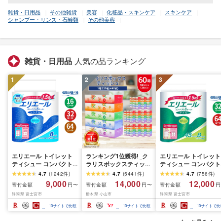
雑貨・日用品
その他雑貨
美容
化粧品・スキンケア
スキンケア
シャンプー・リンス・石鹸類
その他美容
雑貨・日用品
人気の品ランキング
1
2
3
エリエール トイレット
ランキング1位獲得! _ク
エリエール トイレット
ティシュー コンパクト
ラリスボックスティッシ
ティシュー コンパクト
シングル [個数が選べ
ュ60箱(1箱220組(440
ダブル [選べるロール
4.7
(
1242
件
)
4.7
(
5441
件
)
4.7
(
756
件
)
る:16・32・64 ロール]
枚))(5個入り×12セット)_
数:32・64 ロール] 1.5
9,000
14,000
12,000
寄付金額
寄付金額
寄付金額
円〜
円〜
円
1.5倍巻 82.5m トイレッ
ティッシュ ティッシュ
巻 45m トイレットペ
静岡県 富士宮市
栃木県 小山市
静岡県 富士宮市
トペーパー シングル パ
ペーパー 日用品 常備品
パー ダブル パルプ10
ルプ100% 香りつき 日用
生活用品 まとめ買い [配
香りつき 日用品 消耗
10
サイトで比較
10
サイトで比較
10
サイトで比
品 消耗品 備蓄 ふるさと
送不可地域:離島・沖縄
備蓄 ふるさと納税 ふ
納税 ふるさと 送料無料
県]
さと 送料無料 静岡県 