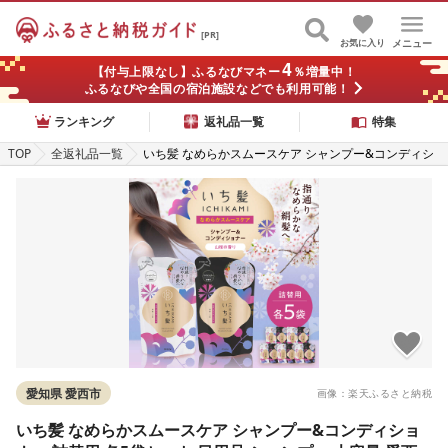
[PR]
お気に入り
メニュー
4
【付与上限なし】ふるなびマネー
％増量中！
ふるなびや全国の宿泊施設などでも利用可能！
ランキング
返礼品一覧
特集
TOP
全返礼品一覧
いち髪 なめらかスムースケア シャンプー&コンディシ
ョナー 詰替用 各5袋セット 日用品 シャンプー 大容量
愛西市 / クラシエ [配送不可:離島][AEBE003]
愛知県 愛西市
画像：楽天ふるさと納税
いち髪 なめらかスムースケア シャンプー&コンディショ