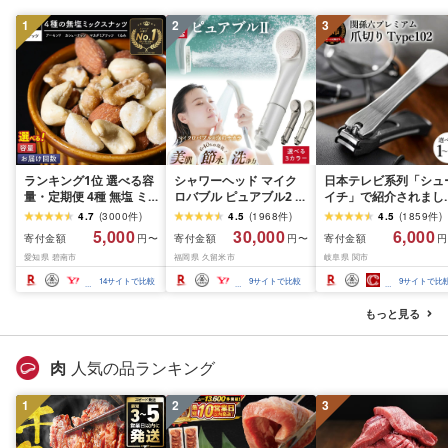
1
2
3
ランキング1位 選べる容
シャワーヘッド マイク
日本テレビ系列「シュ
量・定期便 4種 無塩 ミ
ロバブル ピュアブル2 節
イチ」で紹介されまし
ックスナッツ 500g 〜
水 約40% 日本製 カート
(R7.09.13放送)[刀匠 関
4.7
(
3000
件
)
4.5
(
1968
件
)
4.5
(
1859
件
)
4kg 素焼きアーモンド
リッジ不要 美肌 保湿 温
孫六の伝統から生まれ
5,000
30,000
6,000
寄付金額
寄付金額
寄付金額
円〜
円〜
円
カシューナッツ マカダ
浴 選べるカラー 最強翌
ツメキリ][選べる本数 
愛知県 碧南市
福岡県 久留米市
岐阜県 関市
ミアナッツ くるみ 生ナ
日配送 洗浄 軽量 コンパ
本〜5本セット] 貝印 
ッツ 直火焙煎 素焼き 塩
クト 日用品 バス用品 お
孫六 爪切り type102 
14
サイトで比較
9
サイトで比較
9
サイトで比
油 不使用 おやつ ジップ
風呂 お取り寄せ 福岡県
テンレス 高級つめきり
付き 保存 便利 シュクレ
久留米市 送料無料
ストッパーケース U字
もっと見る
ナッツ 送料無料
取り外し可能 2WAY や
すり ギフト
肉
人気の品ランキング
1
2
3