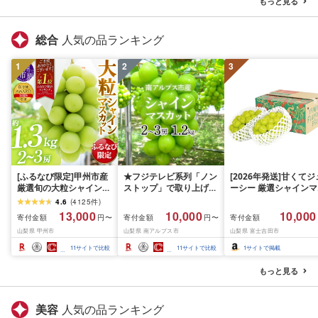
もっと見る
静岡県 富士宮市
士宮市
総合
人気の品ランキング
1
2
3
[ふるなび限定]甲州市産
★フジテレビ系列「ノン
[2026年発送]甘くてジ
厳選旬の大粒シャインマ
ストップ」で取り上げら
ーシー 厳選シャインマ
スカット 約1.3kg 2〜3
れました!★[2026年発送
スカット1.2kg (2026
4.6
(
4125
件
)
房[2026年発送]
先行予約]南アルプス市
月前半(1〜15日)から1
13,000
10,000
10,000
寄付金額
寄付金額
寄付金額
円〜
円〜
(MG)B12-472 FN-
産シャインマスカット
月下旬までの発送) フ
山梨県 甲州市
山梨県 南アルプス市
山梨県 富士吉田市
Limited-VO シャインマ
1.2kg以上(2〜3房)ふる
ーツ ぶどう 果物 山梨
スカット フルーツ
さと納税 おすすめ 山梨
産 2026 旬 大粒 高級 
11
サイトで比較
11
サイトで比較
1
サイトで掲載
県 南アルプス市 送料無
ドウ 葡萄 富士吉田市
料 AL
もっと見る
美容
人気の品ランキング