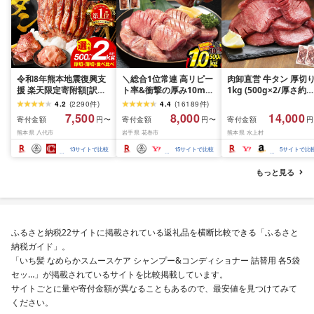
令和8年熊本地震復興支
＼総合1位常連 高リピー
肉卸直営 牛タン 厚切
援 楽天限定寄附額[訳あ
ト率&衝撃の厚み10mm
1kg (500g×2/厚さ約
り]牛タン 500g〜2kg 肉
厚切り牛タン 塩味/ ≪ス
10mm) 訳あり 訳有り
4.2
(
2290
件
)
4.4
(
16189
件
)
牛肉 訳あり 牛タン 冷凍
ピード発送!!10営業日以
牛肉 焼肉 冷凍 スライ
7,500
8,000
14,000
寄付金額
寄付金額
寄付金額
円〜
円〜
円
小分け 厚切り 薄切り 食
内発送≫ 選べる内容量
業務用 バーベキュー
熊本県 八代市
岩手県 花巻市
熊本県 水上村
べ比べ 500g 1kg 1.5kg
500g / 1kg 定期便 毎月
BBQ おつまみ ギフト 
2kg 牛 人気 ビーフ 牛た
届く 牛肉 肉 BBQ ふるさ
祝い お中元 夏ギフト
13
サイトで比較
15
サイトで比較
5
サイトで比
ん ふるさと納税 ランキ
と 人気 ランキング 岩手
ング スピード発送 送料
県 花巻市
もっと見る
無料
ふるさと納税22サイトに掲載されている返礼品を横断比較できる「ふるさと
納税ガイド」。
「いち髪 なめらかスムースケア シャンプー&コンディショナー 詰替用 各5袋
セッ…」が掲載されているサイトを比較掲載しています。
サイトごとに量や寄付金額が異なることもあるので、最安値を見つけてみて
ください。