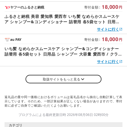
18,000
ヤフーのふるさと納税
寄付金額
:
円
ふるさと納税 美容 愛知県 愛西市 いち髪 なめらかスムースケ
ア シャンプー&コンディショナー 詰替用 各5袋セット 日用品
シャンプー 大容量 愛西市 / クラ…
サイトに行く
18,000
au PAY
寄付金額
:
円
いち髪 なめらかスムースケア シャンプー&コンディショナー
詰替用 各5袋セット 日用品 シャンプー 大容量 愛西市 / クラシ
エ [配送不可:離島] [AEBE003]
サイトに行く
取扱サイトをもっと見る
返礼品の量や同一価格におけるボリュームは返礼品名から抽出し自動計算して表
示しています。そのため、一部計算結果が正しくない場合がありますので、寄付
前に必ずご自身でご確認いただくようお願いします。
プログラムによる最終更新日時 2026年08月06日 02時00分
カテゴリ